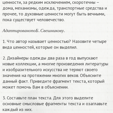
ценности, за редким исключением, скоротечны –
дома, механизмы, одежда, транспортные средства и
прочее, то духовные ценности могут быть вечными,
пока существует человечество.
А
д
а
п
т
и
р
о
в
а
н
о
п
о
Б
.
С
в
е
ш
н
и
к
о
в
у
.
А
д
а
п
т
и
р
о
в
а
н
о
п
о
Б
С
в
е
ш
н
и
к
о
в
у
1. Что автор называет ценностью? Назовите четыре
вида ценностей, которые он выделил.
2. Дизайнеры одежды два раза в год выпускают
новые коллекции, а многие произведения литературы
и изобразительного искусства не теряют своего
значения на протяжении многих веков. Объясните
данный факт. Приведите фрагмент текста, который
может помочь Вам в объяснении.
3. Составьте план текста. Для этого выделите
основные смысловые фрагменты текста и озаглавьте
каждый из них.