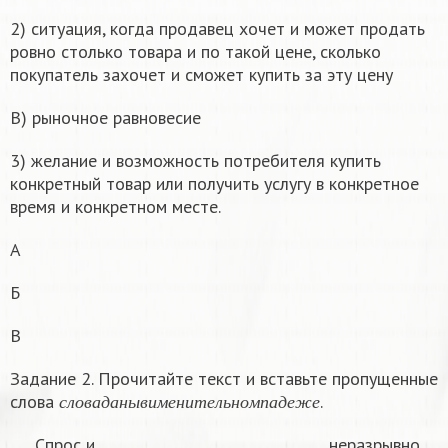
2) ситуация, когда продавец хочет и может продать
ровно столько товара и по такой цене, сколько
покупатель захочет и сможет купить за эту цену
В) рыночное равновесие
3) желание и возможность потребителя купить
конкретный товар или получить услугу в конкретное
время и конкретном месте.
А
Б
В
Задание 2. Прочитайте текст и вставьте пропущенные
с
л
о
в
а
д
а
н
ы
в
и
м
е
н
и
т
е
л
ь
н
о
м
п
а
д
е
ж
е
слова
.
с
л
о
в
а
д
а
н
ы
в
и
м
е
н
и
т
е
л
ь
н
о
м
п
а
д
е
ж
е
Спрос и ________________________________ неразрывно