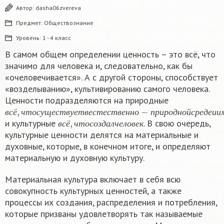
Автор:
dasha06zvereva
Предмет:
Обществознание
Уровень:
1 - 4 класс
В самом общем определении ценность – это всё, что
значимо для человека и, следовательно, как бы
«очеловечивается». А с другой стороны, способствует
«возделыванию», культивированию самого человека.
Ценности подразделяются на природные
в
э
т
с
о
ё
,
и
ч
м
т
и
о
н
с
е
у
р
щ
а
е
л
с
ь
т
н
в
о
у
е
е
с
т
ы
в
р
е
ь
с
ё
т
,
е
и
с
д
т
р
в
а
е
г
н
о
н
ц
о
е
−
н
п
н
р
ы
и
е
р
к
о
а
д
м
н
н
о
и
й
,
и
с
ч
р
и
е
с
д
т
е
ы
и
й
и
в
в
с
ё
,
ч
т
о
с
о
з
д
а
л
ч
е
л
о
в
е
к
в
с
ё
ч
т
о
с
у
щ
е
с
т
в
у
е
т
в
е
с
т
е
с
т
в
е
н
н
о
п
р
и
р
о
д
н
о
й
с
р
е
д
е
и
и
и культурные
. В свою очередь,
в
с
ё
ч
т
о
с
о
з
д
а
л
ч
е
л
о
в
е
к
культурные ценности делятся на материальные и
духовные, которые, в конечном итоге, и определяют
материальную и духовную культуру.
Материальная культура включает в себя всю
совокупность культурных ценностей, а также
процессы их создания, распределения и потребления,
которые призваны удовлетворять так называемые