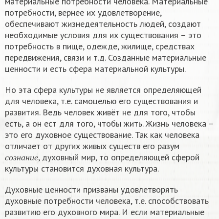
материальные потребности человека. Материальные
потребности, вернее их удовлетворение,
обеспечивают жизнедеятельность людей, создают
необходимые условия для их существования – это
потребность в пище, одежде, жилище, средствах
передвижения, связи и т.д. Созданные материальные
ценности и есть сфера материальной культуры.
Но эта сфера культуры не является определяющей
для человека, т.е. самоцелью его существования и
развития. Ведь человек живёт не для того, чтобы
есть, а он ест для того, чтобы жить. Жизнь человека –
это его духовное существование. Так как человека
отличает от других живых существ его разум
с
о
з
н
а
н
и
е
, духовный мир, то определяющей сферой
с
о
з
н
а
н
и
е
культуры становится духовная культура.
Духовные ценности призваны удовлетворять
духовные потребности человека, т.е. способствовать
развитию его духовного мира. И если материальные