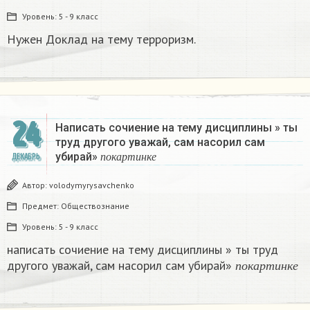
Уровень:
5 - 9 класс
Нужен Доклад на тему терроризм.
24
Написать сочиение на тему дисциплины » ты
труд другого уважай, сам насорил сам
п
о
к
а
р
т
и
н
к
е
убирай»
ДЕКАБРЬ
п
о
к
а
р
т
и
н
к
е
Автор:
volodymyrysavchenko
Предмет:
Обществознание
Уровень:
5 - 9 класс
написать сочиение на тему дисциплины » ты труд
п
о
к
а
р
т
и
н
к
е
другого уважай, сам насорил сам убирай»
п
о
к
а
р
т
и
н
к
е