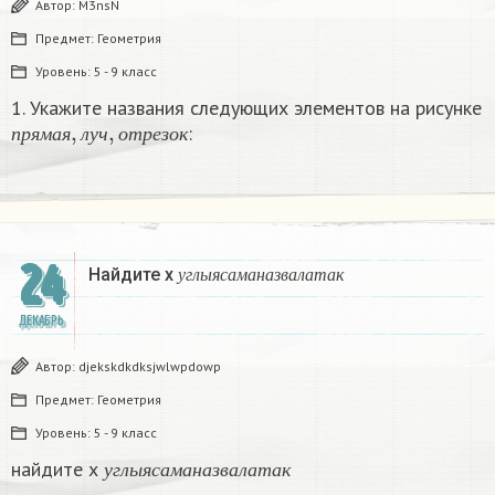
Автор:
M3nsN
Предмет:
Геометрия
Уровень:
5 - 9 класс
1. Укажите названия следующих элементов на рисунке
п
р
я
м
а
я
,
л
у
ч
,
о
т
р
е
з
о
к
:
п
р
я
м
а
я
л
у
ч
о
т
р
е
з
о
к
у
г
л
ы
я
с
а
м
а
н
а
з
в
а
л
а
т
а
к
24
Найдите х
у
г
л
ы
я
с
а
м
а
н
а
з
в
а
л
а
т
а
к
ДЕКАБРЬ
Автор:
djekskdkdksjwlwpdowp
Предмет:
Геометрия
Уровень:
5 - 9 класс
у
г
л
ы
я
с
а
м
а
н
а
з
в
а
л
а
т
а
к
найдите х
у
г
л
ы
я
с
а
м
а
н
а
з
в
а
л
а
т
а
к