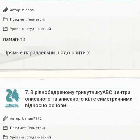
Автор:
hioops
Предмет:
Геометрия
Уровень:
студенческий
памагити
Прямые параллельны, надо найти x
24
7. В рівнобедреному трикутникуАВС центри
описаного та вписаного кіл є симетричними
відносно основи….
ДЕКАБРЬ
Автор:
banan7871
Предмет:
Геометрия
Уровень:
студенческий