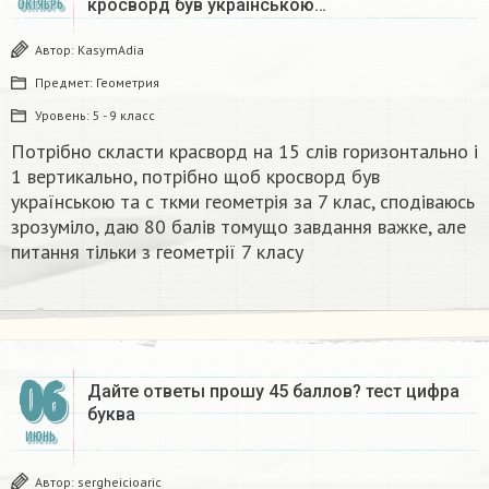
кросворд був українською…
ОКТЯБРЬ
Автор:
KasymAdia
Предмет:
Геометрия
Уровень:
5 - 9 класс
Потрібно скласти красворд на 15 слів горизонтально і
1 вертикально, потрібно щоб кросворд був
українською та с ткми геометрія за 7 клас, сподіваюсь
зрозуміло, даю 80 балів томущо завдання важке, але
питання тільки з геометрії 7 класу​
06
Дайте ответы прошу 45 баллов? тест цифра
буква​
ИЮНЬ
Автор:
sergheicioaric