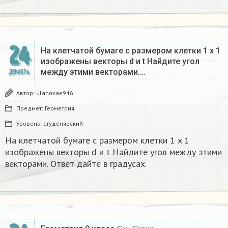
24
На клетчатой бумаге с размером клетки 1 x 1
изображены векторы d и t Найдите угол
между этими векторами….
ДЕКАБРЬ
Автор:
ulanovae946
Предмет:
Геометрия
Уровень:
студенческий
На клетчатой бумаге с размером клетки 1 x 1
изображены векторы d и t Найдите угол между этими
векторами. Ответ дайте в градусах.
С
м
.
С
к
р
и
н