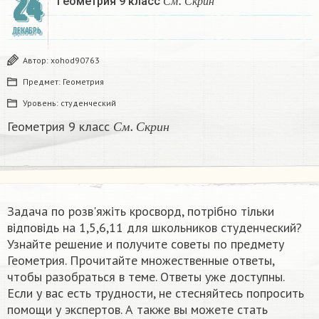
24
Геометрия 9 класс
С
м
С
к
р
и
н
ДЕКАБРЬ
Автор:
xohod90763
Предмет:
Геометрия
Уровень:
студенческий
С
м
.
С
к
р
и
н
Геометрия 9 класс
С
м
С
к
р
и
н
Задача по розв'яжіть кросворд, потрібно тільки
відповідь на 1,5,6,11​ для школьников студенческий?
Узнайте решение и получите советы по предмету
Геометрия. Прочитайте множественные ответы,
чтобы разобраться в теме. Ответы уже доступны.
Если у вас есть трудности, не стесняйтесь попросить
помощи у экспертов. А также вы можете стать