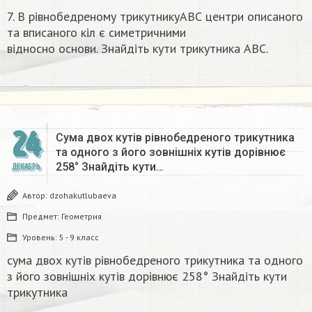
7. В рівнобедреному трикутникуАВС центри описаного
та вписаного кіл є симетричними
відносно основи. Знайдіть кути трикутника ABC.​
24
Сума двох кутів рівнобедреного трикутника
та одного з його зовнішніх кутів дорівнює
258° Знайдіть кути…
ДЕКАБРЬ
Автор:
dzohakutlubaeva
Предмет:
Геометрия
Уровень:
5 - 9 класс
сума двох кутів рівнобедреного трикутника та одного
з його зовнішніх кутів дорівнює 258° Знайдіть кути
трикутника​