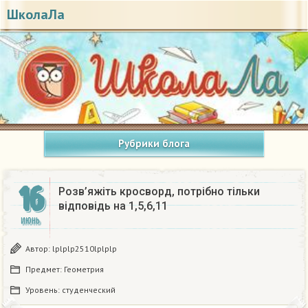
ШколаЛа
Рубрики блога
16
Розв’яжіть кросворд, потрібно тільки
відповідь на 1,5,6,11​
ИЮНЬ
Автор:
lplplp2510lplplp
Предмет:
Геометрия
Уровень:
студенческий