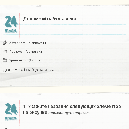
24
Допоможіть будьласка
ДЕКАБРЬ
Автор:
emiliaishkova111
Предмет:
Геометрия
Уровень:
5 - 9 класс
допоможіть будьласка
24
1. Укажите названия следующих элементов
п
р
я
м
а
я
,
л
у
ч
,
о
т
р
е
з
о
к
на рисунке
:
п
р
я
м
а
я
л
у
ч
о
т
р
е
з
о
к
ДЕКАБРЬ