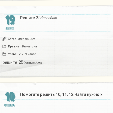
25
б
а
л
о
в
д
а
ю
19
Решите
б
а
л
о
в
д
а
ю
АВГУСТ
Автор:
Utenok2009
Предмет:
Геометрия
Уровень:
5 - 9 класс
25
б
а
л
о
в
д
а
ю
решите
б
а
л
о
в
д
а
ю
10
Помогите решить 10, 11, 12 Найти нужно х
ОКТЯБРЬ