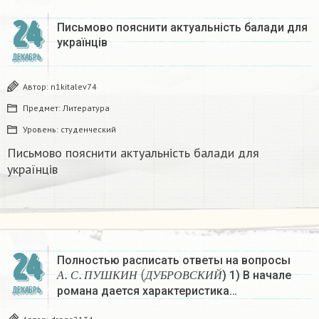
24
Письмово пояснити актуальність балади для
українців
ДЕКАБРЬ
Автор:
n1kitalev74
Предмет:
Литература
Уровень:
студенческий
Письмово пояснити актуальність балади для
українців
24
Полностью расписать ответы на вопросы
А
.
С
.
П
У
Ш
К
И
Н
(
Д
У
Б
Р
О
В
С
К
И
Й
) 1) В начале
А
С
П
У
Ш
К
И
Н
Д
У
Б
Р
О
В
С
К
И
Й
романа дается характеристика…
ДЕКАБРЬ