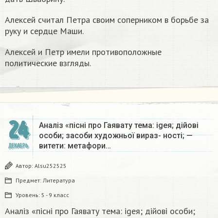
Алексей считал Петра своим соперником в борьбе за
руку и сердце Маши.
Алексей и Петр имели противоположные
политические взгляды.
24
Аналіз «пісні про Гаявату тема: igeя; дійові
особи; засоби художньої вираз- ності; —
витети: метафори…
ДЕКАБРЬ
Автор:
Alsu252525
Предмет:
Литература
Уровень:
5 - 9 класс
Аналіз «пісні про Гаявату тема: igeя; дійові особи;