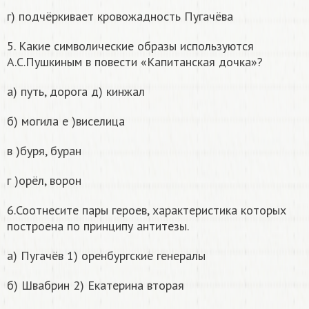
г) подчёркивает кровожадность Пугачёва
5. Какие символические образы используются
А.С.Пушкиным в повести «Капитанская дочка»?
а) путь, дорога д) кинжал
б) могила е )виселица
в )буря, буран
г )орёл, ворон
6.Соотнесите пары героев, характеристика которых
построена по принципу антитезы.
а) Пугачёв 1) оренбургские генералы
б) Швабрин 2) Екатерина вторая