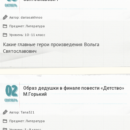
ОКТЯБРЬ
Автор:
dariasakhnoo
Предмет:
Литература
Уровень:
10 - 11 класс
Какие главные герои произведения Вольга
Святославович​
02
Образ дедушки в финале повести «Детство»
М.Горький
СЕНТЯБРЬ
Автор:
Tana321
Предмет:
Литература
Уровень:
5 - 9 класс