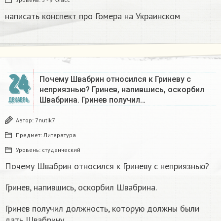
написать конспект про Гомера на Украинском​
24
Почему Швабрин относился к Гриневу с
неприязнью? Гринев, напившись, оскорбил
Швабрина. Гринев получил…
ДЕКАБРЬ
Автор:
7nutik7
Предмет:
Литература
Уровень:
студенческий
Почему Швабрин относился к Гриневу с неприязнью?
Гринев, напившись, оскорбил Швабрина.
Гринев получил должность, которую должны были
дать Швабрину.