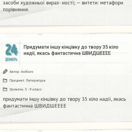
засоби художньої вираз- ності; — витети: метафори
порівняння.​
24
Придумати іншу кінцівку до твору 35 кіло
надії, якась фантастична​ ШВИДШЕЕЕЕ
ДЕКАБРЬ
Автор:
AoiKuro
Предмет:
Литература
Уровень:
5 - 9 класс
придумати іншу кінцівку до твору 35 кіло надії, якась
фантастична​ ШВИДШЕЕЕЕ