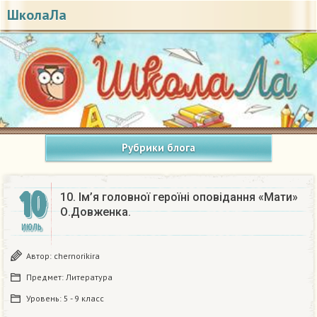
ШколаЛа
Рубрики блога
10
10. Ім’я головної героїні оповідання «Мати»
О.Довженка.​
ИЮЛЬ
Автор:
chernorikira
Предмет:
Литература
Уровень:
5 - 9 класс