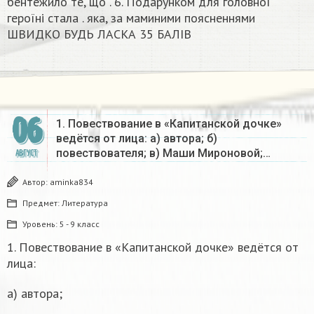
бентежило те, що . 6. Подарунком для головної
героїні стала . яка, за маминими поясненнями
ШВИДКО БУДЬ ЛАСКА 35 БАЛІВ​
06
1. Повествование в «Капитанской дочке»
ведётся от лица: а) автора; б)
повествователя; в) Маши Мироновой;…
АВГУСТ
Автор:
aminka834
Предмет:
Литература
Уровень:
5 - 9 класс
1. Повествование в «Капитанской дочке» ведётся от
лица:
а) автора;