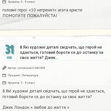
Уровень:
5 - 9 класс
головні герої «10 негренят» агата кристи
ПОМОГИТЕ ПОЖАЛУЙСТА!​
31
8.Які художні деталі свідчать, що герой не
здається, готовий бороти ся до останку за
своє життя? Джек…
МАЙ
Автор:
romanyuk22042009
Предмет:
Литература
Уровень:
5 - 9 класс
8.Які художні деталі свідчать, що герой не здається,
готовий бороти ся до останку за своє життя?
Джек Лондон » любов до життя »