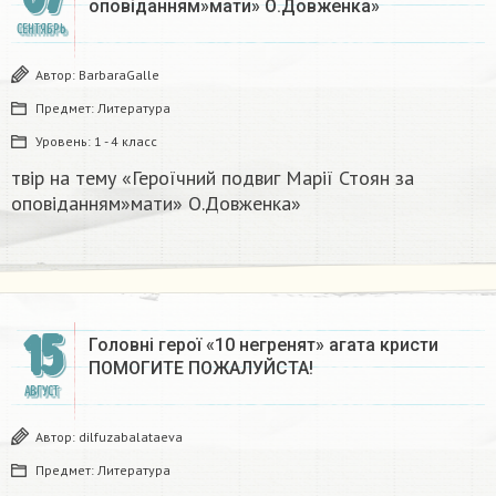
оповіданням»мати» О.Довженка»​
СЕНТЯБРЬ
Автор:
BarbaraGalle
Предмет:
Литература
Уровень:
1 - 4 класс
твір на тему «Героїчний подвиг Марії Стоян за
оповіданням»мати» О.Довженка»​
15
Головні герої «10 негренят» агата кристи
ПОМОГИТЕ ПОЖАЛУЙСТА!​
АВГУСТ
Автор:
dilfuzabalataeva
Предмет:
Литература