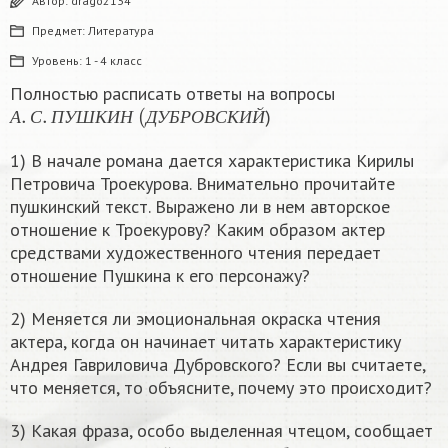
Автор:
drago2134
Предмет:
Литература
Уровень:
1 - 4 класс
Полностью расписать ответы на вопросы
А
.
С
.
П
У
Ш
К
И
Н
(
Д
У
Б
Р
О
В
С
К
И
Й
)
А
С
П
У
Ш
К
И
Н
Д
У
Б
Р
О
В
С
К
И
Й
1) В начале романа дается характеристика Кирилы
Петровича Троекурова. Внимательно прочитайте
пушкинский текст. Выражено ли в нем авторское
отношение к Троекурову? Каким образом актер
средствами художественного чтения передает
отношение Пушкина к его персонажу?
2) Меняется ли эмоциональная окраска чтения
актера, когда он начинает читать характеристику
Андрея Гавриловича Дубровского? Если вы считаете,
что меняется, то объясните, почему это происходит?
3) Какая фраза, особо выделенная чтецом, сообщает