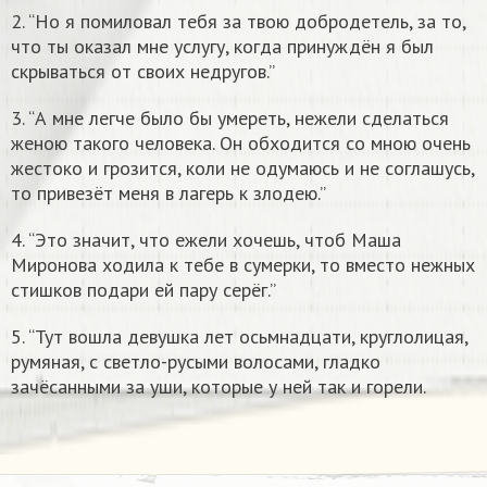
2. “Но я помиловал тебя за твою добродетель, за то,
что ты оказал мне услугу, когда принуждён я был
скрываться от своих недругов.”
3. “А мне легче было бы умереть, нежели сделаться
женою такого человека. Он обходится со мною очень
жестоко и грозится, коли не одумаюсь и не соглашусь,
то привезёт меня в лагерь к злодею.”
4. “Это значит, что ежели хочешь, чтоб Маша
Миронова ходила к тебе в сумерки, то вместо нежных
стишков подари ей пару серёг.”
5. “Тут вошла девушка лет осьмнадцати, круглолицая,
румяная, с светло-русыми волосами, гладко
зачёсанными за уши, которые у ней так и горели.