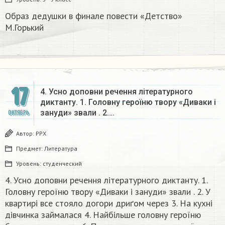
Образ дедушки в финале повести «Детство»
М.Горький
17
4. Усно доповни речення літературного
диктанту. 1. Головну героїню твору «Диваки і
зануди» звали . 2….
ОКТЯБРЬ
Автор:
РРХ
Предмет:
Литература
Уровень:
студенческий
4. Усно доповни речення літературного диктанту. 1.
Головну героїню твору «Диваки і зануди» звали . 2. У
квартирі все стояло догори дриґом через 3. На кухні
дівчинка займалася 4. Найбільше головну героїню