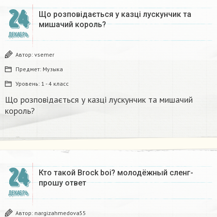
24
Що розповідається у казці лускунчик та
мишачий король?
ДЕКАБРЬ
Автор:
vsemer
Предмет:
Музыка
Уровень:
1 - 4 класс
Що розповідається у казці лускунчик та мишачий
король?
24
Кто такой Brock boi? молодёжный сленг-
прошу ответ​
ДЕКАБРЬ
Автор:
nargizahmedova55