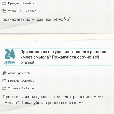
Предмет:
Алгебра
Уровень:
5 - 9 класс
розкладіть на множники а-b+a²-b²​
24
При скольких натуральных чисел х рашение
имеет смысла? Пожалуйста срочно всё
отдам!
ДЕКАБРЬ
Автор:
gdksncb
Предмет:
Алгебра
Уровень:
5 - 9 класс
При скольких натуральных чисел х рашение имеет
смысла? Пожалуйста срочно всё отдам!