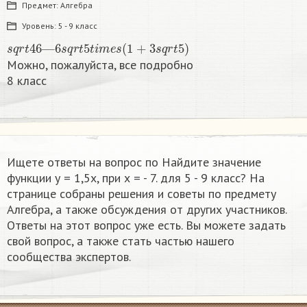
Предмет:
Алгебра
Уровень:
5 - 9 класс
s
q
r
t
46
—
6
s
q
r
t
5
t
i
m
e
s
(
1
+
3
s
q
r
t
5
)
Можно, пожалуйста, все подробно
8 класс​
Ищете ответы на вопрос по Найдите значение
функции у = 1,5х, при х = - 7. для 5 - 9 класс? На
странице собраны решения и советы по предмету
Алгебра, а также обсуждения от других участников.
Ответы на этот вопрос уже есть. Вы можете задать
свой вопрос, а также стать частью нашего
сообщества экспертов.