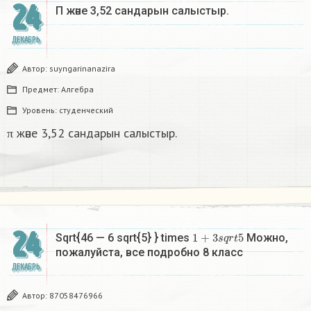
24
Π және 3,52 сандарын салыстыр. ​
ДЕКАБРЬ
Автор:
suyngarinanazira
Предмет:
Алгебра
Уровень:
студенческий
π және 3,52 сандарын салыстыр.
24
1
+
3
s
q
r
t
5
Sqrt{46 — 6 sqrt{5} } times
Можно,
пожалуйста, все подробно 8 класс​
ДЕКАБРЬ
Автор:
87058476966