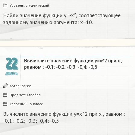
Уровень:
студенческий
Найди значение функции у=-х², соответствующее
заданному значению аргумента: х=10.
22
Вычислите значение функции у=х^2 при х ,
равном : -0,1; -0,2; -0,3; -0,4; -0,5
ДЕКАБРЬ
Автор:
coisss
Предмет:
Алгебра
Уровень:
5 - 9 класс
Вычислите значение функции у=х^2 при х , равном :
-0,1; -0,2; -0,3; -0,4; -0,5