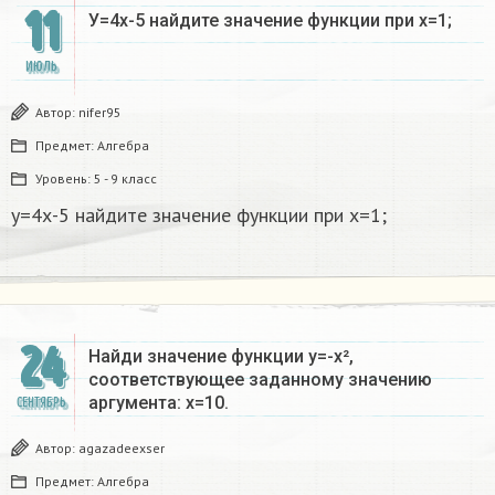
11
У=4х-5 найдите значение функции при х=1;
ИЮЛЬ
Автор:
nifer95
Предмет:
Алгебра
Уровень:
5 - 9 класс
у=4х-5 найдите значение функции при х=1;
24
Найди значение функции у=-х²,
соответствующее заданному значению
аргумента: х=10.
СЕНТЯБРЬ
Автор:
agazadeexser
Предмет:
Алгебра