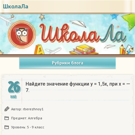
ШколаЛа
Рубрики блога
26
Найдите значение функции у = 1,5х, при х = —
7.
МАЙ
Автор:
rberezhnoy1
Предмет:
Алгебра
Уровень:
5 - 9 класс