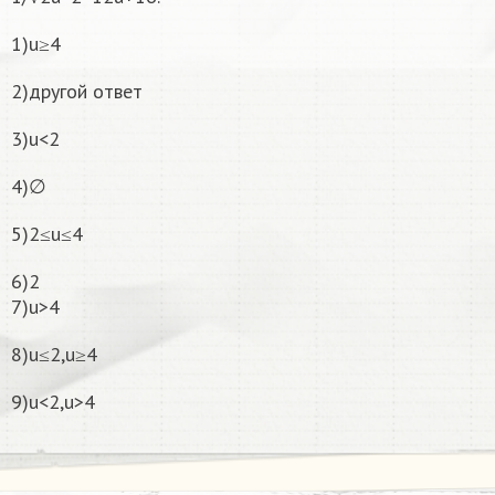
1)u≥4
2)другой ответ
3)u<2
4)∅
5)2≤u≤4
6)2
7)u>4
8)u≤2,u≥4
9)u<2,u>4