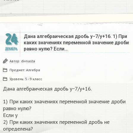
24
Дана алгебраическая дробь y−7/y+16. 1) При
каких значениях переменной значение дроби
равно нулю? Если…
ДЕКАБРЬ
Автор:
divnasta
Предмет:
Алгебра
Уровень:
5 - 9 класс
Дана алгебраическая дробь y−7/y+16.
1) При каких значениях переменной значение дроби
равно нулю?
Если y
2) При каких значениях переменной дробь не
определена?