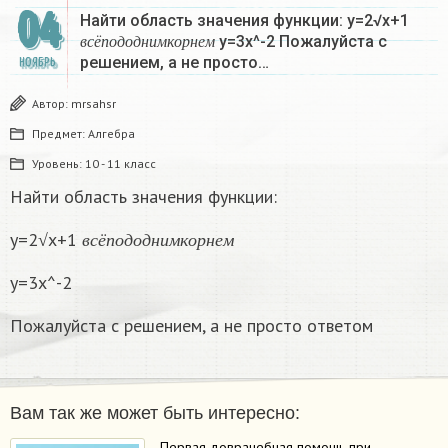
04
Найти область значения функции: у=2√х+1
в
с
ё
п
о
д
о
д
н
и
м
к
о
р
н
е
м
у=3х^-2 Пожалуйста с
в
с
ё
п
о
д
о
д
н
и
м
к
о
р
н
е
м
решением, а не просто…
НОЯБРЬ
Автор:
mrsahsr
Предмет:
Алгебра
Уровень:
10 - 11 класс
Найти область значения функции:
в
с
ё
п
о
д
о
д
н
и
м
к
о
р
н
е
м
у=2√х+1
в
с
ё
п
о
д
о
д
н
и
м
к
о
р
н
е
м
у=3х^-2
Пожалуйста с решением, а не просто ответом
Вам так же может быть интересно:
Первая доврачебная помощь при