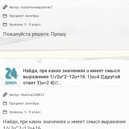
Автор:
rustamovaajzamal7
Предмет:
Алгебра
Уровень:
5 - 9 класс
Пожалуйста решите. Прошу
24
Найди, при каких значениях u имеет смысл
выражение 1/√2u^2−12u+16. 1)u≥4 2)другой
ответ 3)u<2 4)∅…
ДЕКАБРЬ
Автор:
vitalina200815
Предмет:
Алгебра
Уровень:
5 - 9 класс
Найди, при каких значениях u имеет смысл выражение
1/√2u^2−12u+16.