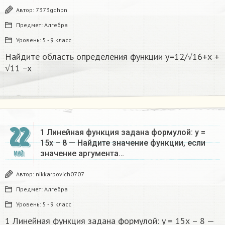
Автор:
7373gqhpn
Предмет:
Алгебра
Уровень:
5 - 9 класс
Найдите область определения функции у=12/√16+х +
√11 −х
22
1 Линейная функция задана формулой: y =
15х – 8 — Найдите значение функции, если
значение аргумента…
МАЙ
Автор:
nikkarpovich0707
Предмет:
Алгебра
Уровень:
5 - 9 класс
1 Линейная функция задана формулой: y = 15х – 8 —