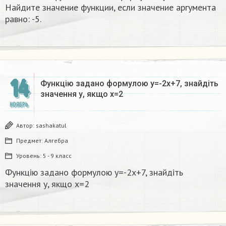
Найдите значение функции, если значение аргумента
равно: -5.​
14
Функцію задано формулою у=-2х+7, знайдіть
значення у, якщо х=2
НОЯБРЬ
Автор:
sashakatul
Предмет:
Алгебра
Уровень:
5 - 9 класс
Функцію задано формулою у=-2х+7, знайдіть
значення у, якщо х=2