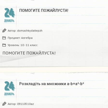
24
ПОМОГИТЕ ПОЖАЙЛУСТА!
ДЕКАБРЬ
Автор:
domashkydaitepzh
Предмет:
Алгебра
Уровень:
10 - 11 класс
ПОМОГИТЕ ПОЖАЙЛУСТА!
24
Розкладіть на множники а-b+a²-b²​
ДЕКАБРЬ
Автор:
09110510az