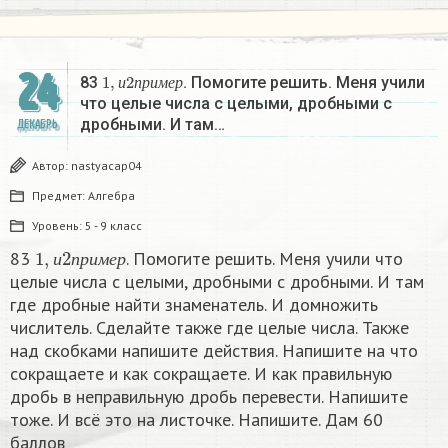
24
1
,
и
2
п
р
и
м
е
р
83
. Помогите решить. Меня учили
и
п
р
и
м
е
р
что целые числа с целыми, дробными с
дробными. И там…
ДЕКАБРЬ
Автор:
nastyacap04
Предмет:
Алгебра
Уровень:
5 - 9 класс
1
,
и
2
п
р
и
м
е
р
83
. Помогите решить. Меня учили что
и
п
р
и
м
е
р
целые числа с целыми, дробными с дробными. И там
где дробные найти знаменатель. И домножить
числитель. Сделайте также где целые числа. Также
над скобками напишите действия. Напишите на что
сокращаете и как сокращаете. И как правильную
дробь в неправильную дробь перевести. Напишите
тоже. И всё это на листочке. Напишите. Дам 60
баллов