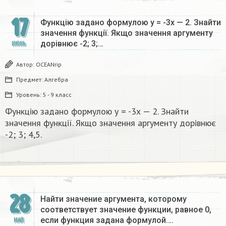
17
Функцію задано формулою у = -3х — 2. Знайти
значення функції. Якщо значення аргументу
дорівнює -2; 3;…
ИЮНЬ
Автор:
OCEANrip
Предмет:
Алгебра
Уровень:
5 - 9 класс
Функцію задано формулою у = -3х — 2. Знайти
значення функції. Якщо значення аргументу дорівнює
-2; 3; 4,5.
28
Найти значение аргумента, которому
соответствует значение функции, равное 0,
если функция задана формулой….
МАЙ