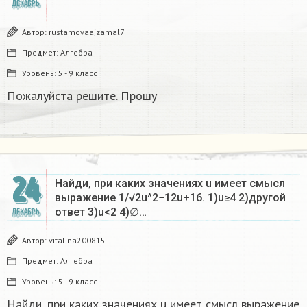
ДЕКАБРЬ
Автор:
rustamovaajzamal7
Предмет:
Алгебра
Уровень:
5 - 9 класс
Пожалуйста решите. Прошу
24
Найди, при каких значениях u имеет смысл
выражение 1/√2u^2−12u+16. 1)u≥4 2)другой
ответ 3)u<2 4)∅…
ДЕКАБРЬ
Автор:
vitalina200815
Предмет:
Алгебра
Уровень:
5 - 9 класс
Найди, при каких значениях u имеет смысл выражение