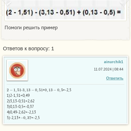
Помоги решить пример
Ответов к вопросу: 1
ainurchik1
11.07.2024 | 08:44
Ответить
2
−
1
,
51
3
,
13
−
0
,
51
0
,
13
−
0
,
5
-
+
=-2,5
1)2-1,51=0,49
2)3,13-0,51=2,62
3)0,13-0,5=-0,37
4)0,49-2,62=-2,13
−
0
,
37
5)-2,13+
=-2,5