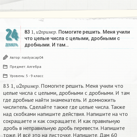
24
1
,
и
2
п
р
и
м
е
р
83
. Помогите решить. Меня учили
и
п
р
и
м
е
р
что целые числа с целыми, дробными с
дробными. И там…
ДЕКАБРЬ
Автор:
nastyacap04
Предмет:
Алгебра
Уровень:
5 - 9 класс
1
,
и
2
п
р
и
м
е
р
83
. Помогите решить. Меня учили что
и
п
р
и
м
е
р
целые числа с целыми, дробными с дробными. И там
где дробные найти знаменатель. И домножить
числитель. Сделайте также где целые числа. Также
над скобками напишите действия. Напишите на что
сокращаете и как сокращаете. И как правильную
дробь в неправильную дробь перевести. Напишите
тоже. И всё это на листочке. Напишите. Дам 60