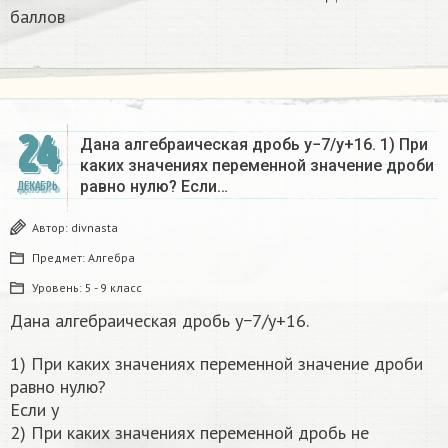
баллов
24
Дана алгебраическая дробь y−7/y+16. 1) При
каких значениях переменной значение дроби
равно нулю? Если…
ДЕКАБРЬ
Автор:
divnasta
Предмет:
Алгебра
Уровень:
5 - 9 класс
Дана алгебраическая дробь y−7/y+16.
1) При каких значениях переменной значение дроби
равно нулю?
Если y
2) При каких значениях переменной дробь не