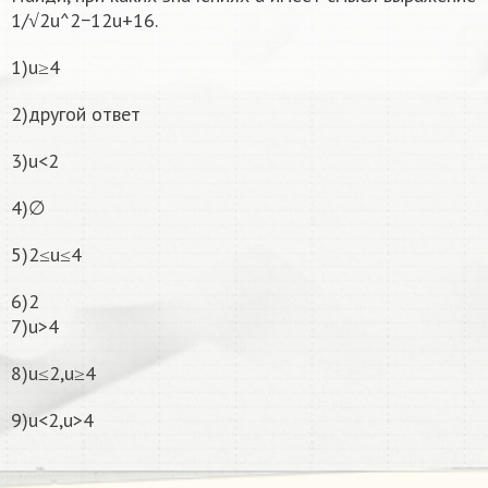
1/√2u^2−12u+16.
1)u≥4
2)другой ответ
3)u<2
4)∅
5)2≤u≤4
6)2
7)u>4
8)u≤2,u≥4
9)u<2,u>4