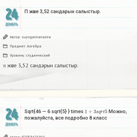
24
Π және 3,52 сандарын салыстыр. ​
ДЕКАБРЬ
Автор:
suyngarinanazira
Предмет:
Алгебра
Уровень:
студенческий
π және 3,52 сандарын салыстыр.
24
1
+
3
s
q
r
t
5
Sqrt{46 — 6 sqrt{5} } times
Можно,
пожалуйста, все подробно 8 класс​
ДЕКАБРЬ
Автор:
87058476966