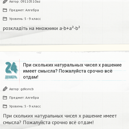
Автор:
09110510az
Предмет:
Алгебра
Уровень:
5 - 9 класс
розкладіть на множники а-b+a²-b²​
24
При скольких натуральных чисел х рашение
имеет смысла? Пожалуйста срочно всё
отдам!
ДЕКАБРЬ
Автор:
gdksncb
Предмет:
Алгебра
Уровень:
5 - 9 класс
При скольких натуральных чисел х рашение имеет
смысла? Пожалуйста срочно всё отдам!