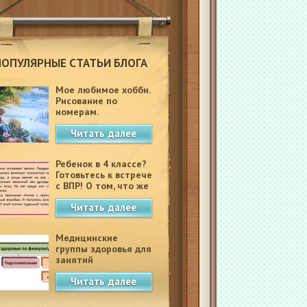
ПОПУЛЯРНЫЕ СТАТЬИ БЛОГА
Мое любимое хобби.
Рисование по
номерам.
Читать далее
Ребенок в 4 классе?
Готовьтесь к встрече
с ВПР! О том, что же
это такое.
Читать далее
Медицинские
группы здоровья для
занятий
физкультурой в
Читать далее
школе