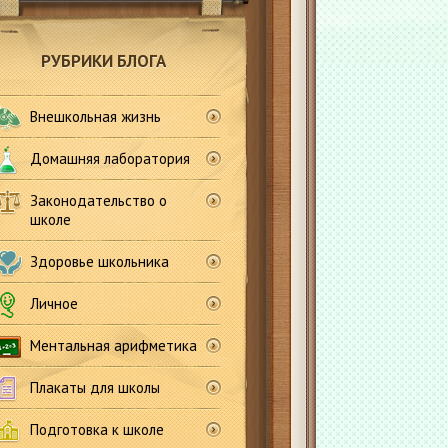
РУБРИКИ БЛОГА
Внешкольная жизнь
Домашняя лаборатория
Законодательство о
школе
Здоровье школьника
Личное
Ментальная арифметика
Плакаты для школы
Подготовка к школе