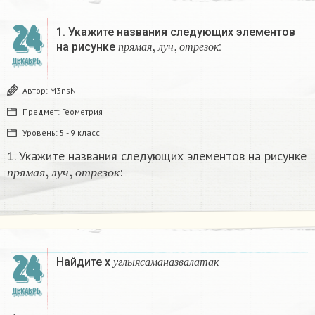
24
1. Укажите названия следующих элементов
п
р
я
м
а
я
,
л
у
ч
,
о
т
р
е
з
о
к
на рисунке
:
п
р
я
м
а
я
л
у
ч
о
т
р
е
з
о
к
ДЕКАБРЬ
Автор:
M3nsN
Предмет:
Геометрия
Уровень:
5 - 9 класс
1. Укажите названия следующих элементов на рисунке
п
р
я
м
а
я
,
л
у
ч
,
о
т
р
е
з
о
к
:
п
р
я
м
а
я
л
у
ч
о
т
р
е
з
о
к
у
г
л
ы
я
с
а
м
а
н
а
з
в
а
л
а
т
а
к
24
Найдите х
у
г
л
ы
я
с
а
м
а
н
а
з
в
а
л
а
т
а
к
ДЕКАБРЬ