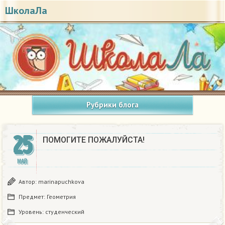
ШколаЛа
Рубрики блога
25
ПОМОГИТЕ ПОЖАЛУЙСТА!​
МАЙ
Автор:
marinapuchkova
Предмет:
Геометрия
Уровень:
студенческий