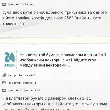
Уровень:
5 - 9 класс
сума двох кутів рівнобедреного трикутника та одного
з його зовнішніх кутів дорівнює 258° Знайдіть кути
трикутника​
24
На клетчатой бумаге с размером клетки 1 x 1
изображены векторы d и t Найдите угол
между этими векторами….
ДЕКАБРЬ
Автор:
ulanovae946
Предмет:
Геометрия
Уровень:
студенческий
На клетчатой бумаге с размером клетки 1 x 1
изображены векторы d и t Найдите угол между этими
векторами. Ответ дайте в градусах.