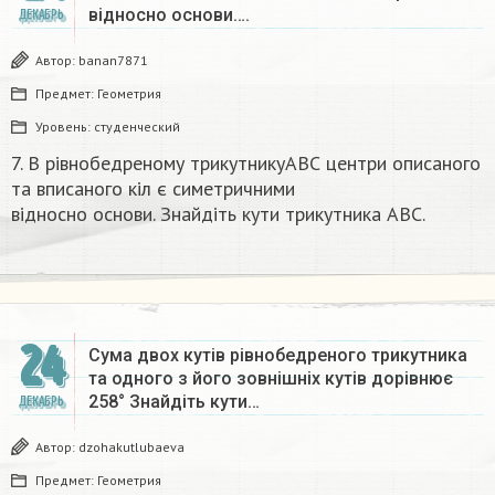
відносно основи….
ДЕКАБРЬ
Автор:
banan7871
Предмет:
Геометрия
Уровень:
студенческий
7. В рівнобедреному трикутникуАВС центри описаного
та вписаного кіл є симетричними
відносно основи. Знайдіть кути трикутника ABC.​
24
Сума двох кутів рівнобедреного трикутника
та одного з його зовнішніх кутів дорівнює
258° Знайдіть кути…
ДЕКАБРЬ
Автор:
dzohakutlubaeva
Предмет:
Геометрия