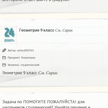
С
м
.
С
к
р
и
н
24
Геометрия 9 класс
С
м
С
к
р
и
н
ДЕКАБРЬ
Автор:
xohod90763
Предмет:
Геометрия
Уровень:
студенческий
С
м
.
С
к
р
и
н
Геометрия 9 класс
С
м
С
к
р
и
н
Задача по ПОМОГИТЕ ПОЖАЛУЙСТА!​ для
школьников студенческий? Узнайте решение и