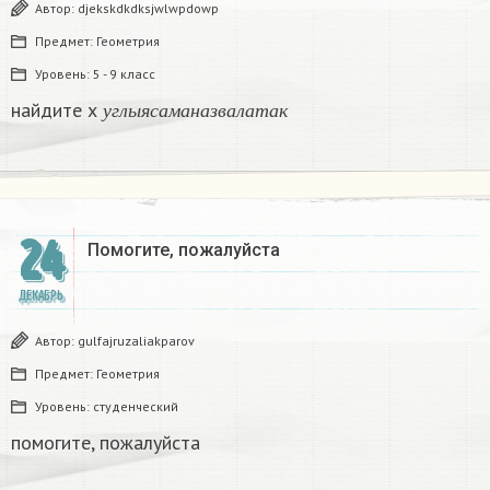
Автор:
djekskdkdksjwlwpdowp
Предмет:
Геометрия
Уровень:
5 - 9 класс
у
г
л
ы
я
с
а
м
а
н
а
з
в
а
л
а
т
а
к
найдите х
у
г
л
ы
я
с
а
м
а
н
а
з
в
а
л
а
т
а
к
24
Помогите, пожалуйста ​
ДЕКАБРЬ
Автор:
gulfajruzaliakparov
Предмет:
Геометрия
Уровень:
студенческий
помогите, пожалуйста ​