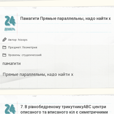
24
Памагити Прямые параллельны, надо найти x
ДЕКАБРЬ
Автор:
hioops
Предмет:
Геометрия
Уровень:
студенческий
памагити
Прямые параллельны, надо найти x
24
7. В рівнобедреному трикутникуАВС центри
описаного та вписаного кіл є симетричними