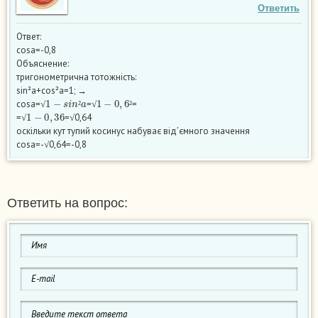
Ответить
Ответ:
cosa=-0,8
Объяснение:
тригонометрична тотожність:
sin²a+cos²a=1; →
1
−
s
i
n
²
a
1
−
0
,
6
²
cosa=√
=√
=
1
−
0
,
36
²
²
=√
=√0,64
оскільки кут тупий косинус набуває від’ємного значення
cosa=-√0,64=-0,8
Ответить на вопрос: