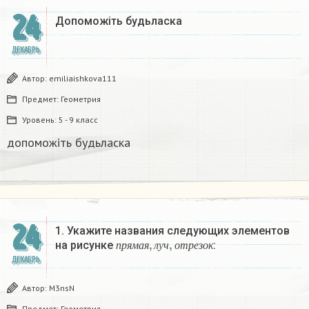
24
Допоможіть будьласка
ДЕКАБРЬ
Автор:
emiliaishkova111
Предмет:
Геометрия
Уровень:
5 - 9 класс
допоможіть будьласка
24
1. Укажите названия следующих элементов
п
р
я
м
а
я
,
л
у
ч
,
о
т
р
е
з
о
к
на рисунке
:
п
р
я
м
а
я
л
у
ч
о
т
р
е
з
о
к
ДЕКАБРЬ
Автор:
M3nsN
Предмет:
Геометрия