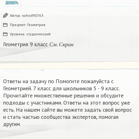
ДЕКАБРЬ
Автор:
xohod90763
Предмет:
Геометрия
Уровень:
студенческий
С
м
.
С
к
р
и
н
Геометрия 9 класс
С
м
С
к
р
и
н
Ответы на задачу по Помогите пожалуйста с
Геометрией. 7 класс для школьников 5 - 9 класс.
Прочитайте множественные решения и обсудите
подходы с участниками. Ответы на этот вопрос уже
есть. На нашем сайте вы можете задать свой вопрос
и стать частью сообщества экспертов, помогая
другим.