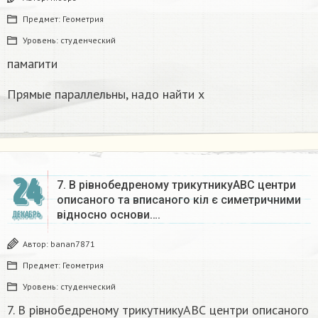
Предмет:
Геометрия
Уровень:
студенческий
памагити
Прямые параллельны, надо найти x
24
7. В рівнобедреному трикутникуАВС центри
описаного та вписаного кіл є симетричними
відносно основи….
ДЕКАБРЬ
Автор:
banan7871
Предмет:
Геометрия
Уровень:
студенческий
7. В рівнобедреному трикутникуАВС центри описаного