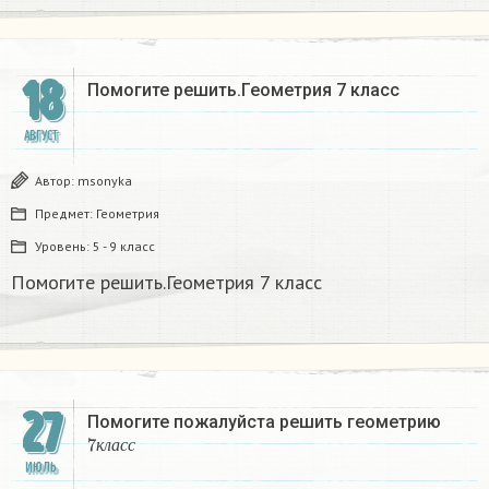
18
Помогите решить.Геометрия 7 класс
АВГУСТ
Автор:
msonyka
Предмет:
Геометрия
Уровень:
5 - 9 класс
Помогите решить.Геометрия 7 класс
27
Помогите пожалуйста решить геометрию
7
к
л
а
с
с
к
л
а
с
с
ИЮЛЬ