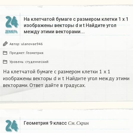
24
На клетчатой бумаге с размером клетки 1 x 1
изображены векторы d и t Найдите угол
между этими векторами….
ДЕКАБРЬ
Автор:
ulanovae946
Предмет:
Геометрия
Уровень:
студенческий
На клетчатой бумаге с размером клетки 1 x 1
изображены векторы d и t Найдите угол между этими
векторами. Ответ дайте в градусах.
24
С
м
.
С
к
р
и
н
Геометрия 9 класс
С
м
С
к
р
и
н