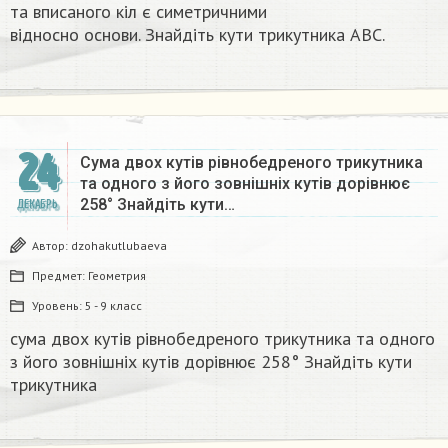
та вписаного кіл є симетричними
відносно основи. Знайдіть кути трикутника ABC.​
24
Сума двох кутів рівнобедреного трикутника
та одного з його зовнішніх кутів дорівнює
258° Знайдіть кути…
ДЕКАБРЬ
Автор:
dzohakutlubaeva
Предмет:
Геометрия
Уровень:
5 - 9 класс
сума двох кутів рівнобедреного трикутника та одного
з його зовнішніх кутів дорівнює 258° Знайдіть кути
трикутника​