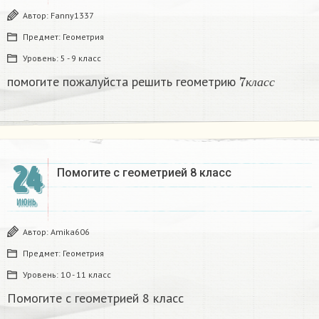
Автор:
Fanny1337
Предмет:
Геометрия
Уровень:
5 - 9 класс
7
к
л
а
с
с
помогите пожалуйста решить геометрию
к
л
а
с
с
24
Помогите с геометрией 8 класс ​
ИЮНЬ
Автор:
Amika606
Предмет:
Геометрия
Уровень:
10 - 11 класс
Помогите с геометрией 8 класс ​