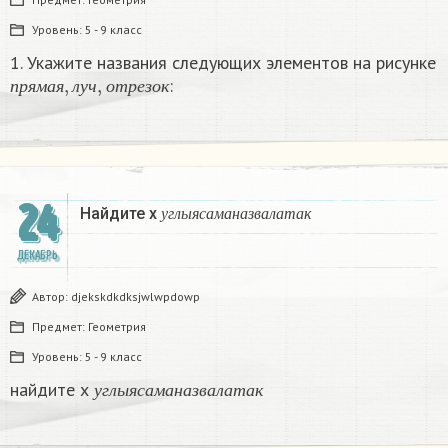
Уровень:
5 - 9 класс
1. Укажите названия следующих элементов на рисунке
п
р
я
м
а
я
,
л
у
ч
,
о
т
р
е
з
о
к
:
п
р
я
м
а
я
л
у
ч
о
т
р
е
з
о
к
24
у
г
л
ы
я
с
а
м
а
н
а
з
в
а
л
а
т
а
к
Найдите х
у
г
л
ы
я
с
а
м
а
н
а
з
в
а
л
а
т
а
к
ДЕКАБРЬ
Автор:
djekskdkdksjwlwpdowp
Предмет:
Геометрия
Уровень:
5 - 9 класс
у
г
л
ы
я
с
а
м
а
н
а
з
в
а
л
а
т
а
к
найдите х
у
г
л
ы
я
с
а
м
а
н
а
з
в
а
л
а
т
а
к