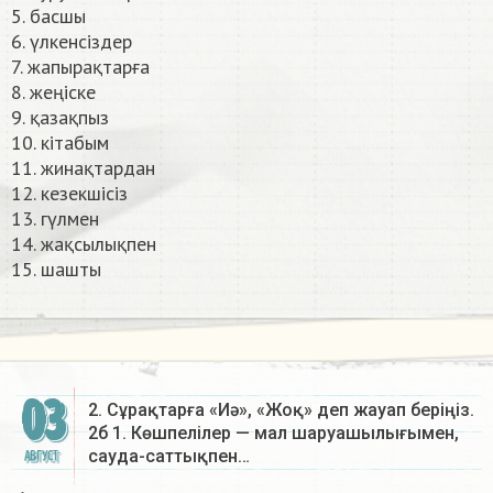
5. басшы
6. үлкенсіздер
7. жапырақтарға
8. жеңіске
9. қазақпыз
10. кітабым
11. жинақтардан
12. кезекшісіз
13. гүлмен
14. жақсылықпен
15. шашты​
03
2. Сұрақтарға «Иә», «Жоқ» деп жауап беріңіз.
2б 1. Көшпелілер — мал шаруашылығымен,
сауда-саттықпен…
АВГУСТ