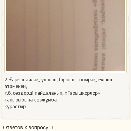
2. Ғарыш айлақ, үшінші, бірінші, топырақ, екінші
атамекен,
т.б. сөздерді пайдаланып, «Ғарышкерлер»
тақырыбына сөзжұмба
қүрастыр.​
Ответов к вопросу: 1