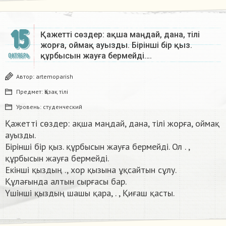
15
Қажетті сөздер: ақша маңдай, дана, тілі
жорға, оймақ ауызды. Бірінші бір қыз.
құрбысын жауға бермейді….
ОКТЯБРЬ
Автор:
artemoparish
Предмет:
Қазақ тiлi
Уровень:
студенческий
Қажетті сөздер: ақша маңдай, дана, тілі жорға, оймақ
ауызды.
Бірінші бір қыз. құрбысын жауға бермейді. Ол . ,
құрбысын жауға бермейді.
Екінші қыздың ., хор қызына ұқсайтын сұлу.
Құлағында алтын сырғасы бар.
Үшінші қыздың шашы қара, . , Қиғаш қасты.​