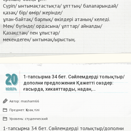
Сүріп/ ынтымақтастықта/ ұлттың/ балаларындай/
қазақ/ бір/ өмір/ жерінде/
ұлан-байтақ/ барлық/ өкілдері атаның/ келеді.
Мен/ бүгінде/ ордасына/ ұлттар/ айналды/
Қазақстан/ пен ұлыстар/
мекендеген/ ынтымақ/ырыстың.​
20
1-тапсырма 34 бет. Сөйлемдерді толықтыр/
дополни предложения Қажетті сөздер:
ғасырда, хикаяттарды, надан,…
НОЯБРЬ
Автор:
masham66
Предмет:
Қазақ тiлi
Уровень:
студенческий
1-тапсырма 34 бет. Сөйлемдерді толықтыр/дополни