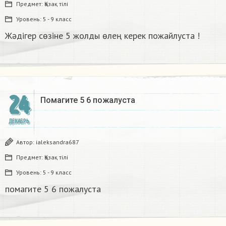
Предмет:
Қазақ тiлi
Уровень:
5 - 9 класс
Жәдігер сөзіне 5 жолды өлең керек пожайлуста !
24
Помагите 5 6 пожалуста​
ДЕКАБРЬ
Автор:
ialeksandra687
Предмет:
Қазақ тiлi
Уровень:
5 - 9 класс
помагите 5 6 пожалуста​