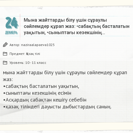
24
Мына жайттарды білу үшін сұраулы
сөйлемдер құрап жаз: •сабақтың басталатын
уақытын, •сыныптағы кезекшінің…
ДЕКАБРЬ
Автор:
naziraalapaeva1025
Предмет:
Қазақ тiлi
Уровень:
10 - 11 класс
мына жайттарды білу үшін сұраулы сөйлемдер құрап
жаз:
•сабақтың басталатын уақытын,
•сыныптағы кезекшінің есімін
•Асқардың сабақтан кешігу себебін
•қазақ тіліндегі дауысты дыбыстардың саның. ​