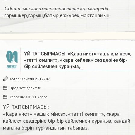
С
д
а
н
н
ы
м
и
с
л
о
в
а
м
и
с
о
с
т
а
в
ь
т
е
н
е
с
к
о
л
ь
к
о
п
р
е
д
л
.
С
д
а
н
н
ы
м
и
с
л
о
в
а
м
и
с
о
с
т
а
в
ь
т
е
н
е
с
к
о
л
ь
к
о
п
р
е
д
л
:ғарышкер,ғарыш,батыр,ержүрек,мақтанамын.​
01
ҮЙ ТАПСЫРМАСЫ: «Қара ниет» «ашық мінез»,
«тәтті кәмпит», «кара көйлек» сөздеріне бір-
бір сөйлемнен құраңыз,…
АВГУСТ
Автор:
Кристина917782
Предмет:
Қазақ тiлi
Уровень:
10 - 11 класс
ҮЙ ТАПСЫРМАСЫ:
«Қара ниет» «ашық мінез», «тәтті кәмпит», «кара
көйлек» сөздеріне бір-бір сөйлемнен құраңыз, кандай
мағына беріп тұрғандығын табыңыз.​