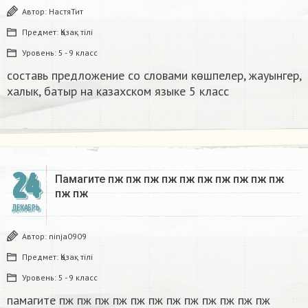
Автор:
НастяТит
Предмет:
Қазақ тiлi
Уровень:
5 - 9 класс
составь предложение со словами көшпелер, жауынгер,
халык, батыр на казахском языке 5 класс​
24
Памагите пж пж пж пж пж пж пж пж пж пж
пж пж​
ДЕКАБРЬ
Автор:
ninja0909
Предмет:
Қазақ тiлi
Уровень:
5 - 9 класс
памагите пж пж пж пж пж пж пж пж пж пж пж пж​