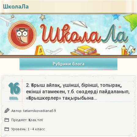
ШколаЛа
Рубрики блога
16
2. Ғарыш айлақ, үшінші, бірінші, топырақ,
екінші атамекен, т.б. сөздерді пайдаланып,
«Ғарышкерлер» тақырыбына…
ИЮНЬ
Автор:
tatarnikovadiana59
Предмет:
Қазақ тiлi
Уровень:
1 - 4 класс