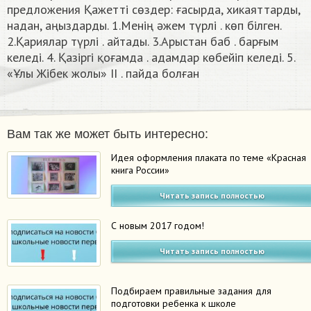
предложения Қажетті сөздер: ғасырда, хикаяттарды,
надан, аңыздарды. 1.Менің әжем түрлі . көп білген.
2.Қариялар түрлі . айтады. 3.Арыстан баб . барғым
келеді. 4. Қазіргі қоғамда . адамдар көбейіп келеді. 5.
«Ұлы Жібек жолы» II . пайда болған
Вам так же может быть интересно:
Идея оформления плаката по теме «Красная
книга России»
Читать запись полностью
С новым 2017 годом!
Читать запись полностью
Подбираем правильные задания для
подготовки ребенка к школе