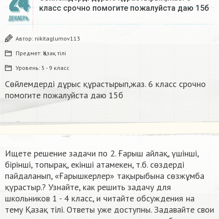
24
класс срочно помогите пожалуйста даю 15б​
ДЕКАБРЬ
Автор:
nikitaglumov113
Предмет:
Қазақ тiлi
Уровень:
5 - 9 класс
Сөйлемдерді дұрыс құрастырып,жаз. 6 класс срочно
помогите пожалуйста даю 15б​
Ищете решение задачи по 2. Ғарыш айлақ, үшінші,
бірінші, топырақ, екінші атамекен, т.б. сөздерді
пайдаланып, «Ғарышкерлер» тақырыбына сөзжұмба
қүрастыр.​? Узнайте, как решить задачу для
школьников 1 - 4 класс, и читайте обсуждения на
тему Қазақ тiлi. Ответы уже доступны. Задавайте свои