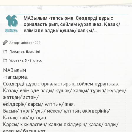
16
МАЗылым -тапсырма. Сөздерді дұрыс
орналастырып, сөйлем құрап жаз. Қазақ/
елімізде алды/ құшақ/ халқы/…
ОКТЯБРЬ
Автор:
arixxxon999
Предмет:
Қазақ тiлi
Уровень:
5 - 9 класс
МАЗылым
-тапсырма.
Сөздерді дұрыс орналастырып, сөйлем құрап жаз.
Қазақ/ елімізде алды/ құшақ/ халқы/ тұрып/ жүзден/
жатқан/ астам/
өкілдерін/ қарсы/ ұлттың/ жая.
Басын/ түрлі/ ұлы/ мекен/ ұлттың өкілдерінің/
Қазақстан/ қосқан.
Қарсы/ ықыласпен/ халқы өкілдерін/ қазақ/ алды/
ерекше/ басқа ұлт.