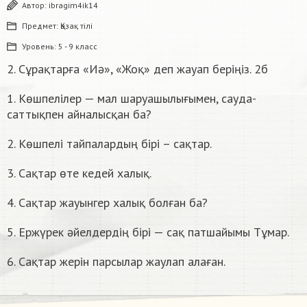
Автор:
ibragim4ik14
Предмет:
Қазақ тiлi
Уровень:
5 - 9 класс
2. Сұрақтарға «Иә», «Жоқ» деп жауап беріңіз. 2б
1. Көшпелілер — мал шаруашылығымен, сауда-
саттықпен айналысқан ба?
2. Көшпелі тайпалардың бірі – сақтар.
3. Сақтар өте кедей халық.
4. Сақтар жауынгер халық болған ба?
5. Ержүрек әйелдердің бірі — сақ патшайымы Тұмар.
6. Сақтар жерін парсылар жаулап алаған.