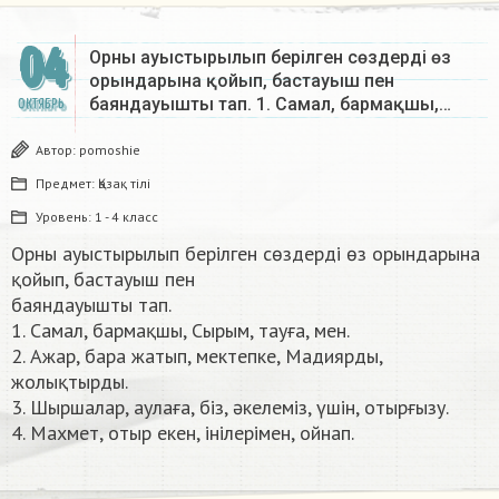
04
Орны ауыстырылып берілген сөздерді өз
орындарына қойып, бастауыш пен
баяндауышты тап. 1. Самал, бармақшы,…
ОКТЯБРЬ
Автор:
pomoshie
Предмет:
Қазақ тiлi
Уровень:
1 - 4 класс
Орны ауыстырылып берілген сөздерді өз орындарына
қойып, бастауыш пен
баяндауышты тап.
1. Самал, бармақшы, Сырым, тауға, мен.
2. Ажар, бара жатып, мектепке, Мадиярды,
жолықтырды.
3. Шыршалар, аулаға, біз, әкелеміз, үшін, отырғызу.
4. Махмет, отыр екен, інілерімен, ойнап.​