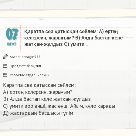
07
Қаратпа сөз қатысқан сөйлем: А) ертең
келерсин, жарығым? В) Алда бастап келе
жатқан-жұлдыз С) умити…
АВГУСТ
Автор:
ebragin555
Предмет:
Қазақ тiлi
Уровень:
студенческий
Қаратпа сөз қатысқан сөйлем:
А) ертең келерсин, жарығым?
В) Алда бастап келе жатқан-жұлдыз
С) умити зор әнші, жас әнші Айым, күле қарады
Д) жастардың басшысы гүлім ​