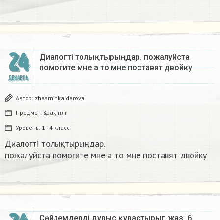
24
Диалогті толықтырыңдар. пожалуйста
помогите мне а то мне поставят двойку​
ДЕКАБРЬ
Автор:
zhasminkaidarova
Предмет:
Қазақ тiлi
Уровень:
1 - 4 класс
Диалогті толықтырыңдар.
пожалуйста помогите мне а то мне поставят двойку​
Сөйлемдерді дұрыс құрастырып,жаз. 6