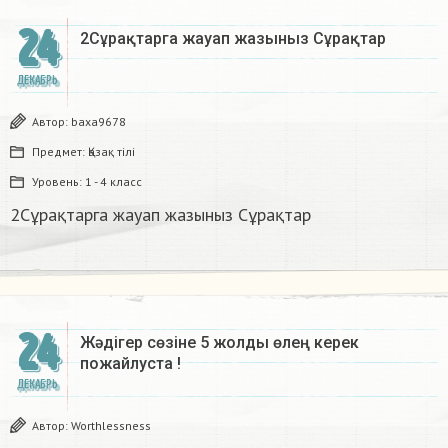
24
2Сұрақтарга жауап жазыныз Сұрақтар​
ДЕКАБРЬ
Автор:
baxa9678
Предмет:
Қазақ тiлi
Уровень:
1 - 4 класс
2Сұрақтарга жауап жазыныз Сұрақтар​
24
Жәдігер сөзіне 5 жолды өлең керек
пожайлуста !
ДЕКАБРЬ
Автор:
Worthlessness