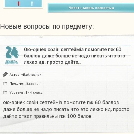
Читать запись полностью
Новые вопросы по предмету:
24
Ою-өрнек сөзін септеймiз помогите пж 60
баллов даже болше не надо писать что это
лехко ид. просто дайте…
ДЕКАБРЬ
Автор:
vikakhachyk
Предмет:
Қазақ тiлi
Уровень:
1 - 4 класс
ою-өрнек сөзін септеймiз помогите пж 60 баллов
даже болше не надо писать что это лехко ид. просто
дайте ответ правильны пж 100 балов ​