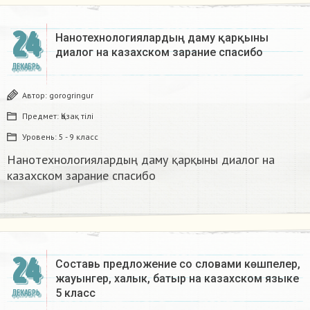
24
Нанотехнологиялардың даму қарқыны
диалог на казахском зарание спасибо
ДЕКАБРЬ
Автор:
gorogringur
Предмет:
Қазақ тiлi
Уровень:
5 - 9 класс
Нанотехнологиялардың даму қарқыны диалог на
казахском зарание спасибо
24
Составь предложение со словами көшпелер,
жауынгер, халык, батыр на казахском языке
5 класс​
ДЕКАБРЬ