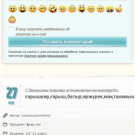
Я хочу получать уведомления об
ответах на e-mail
Нажимая на кнопку я даю согласие на обработку персональных данных и
принимаю
политику конфиденциальности
.
С
д
а
н
н
ы
м
и
с
л
о
в
а
м
и
с
о
с
т
а
в
ь
т
е
н
е
с
к
о
л
ь
к
о
27
С
д
а
н
н
ы
м
и
с
л
о
в
а
м
и
с
о
с
т
а
в
ь
т
е
н
е
с
к
о
л
ь
к
о
п
р
е
д
л
:ғарышкер,ғарыш,батыр,ержүрек,мақтанамын.
МАЙ
Автор:
nowyousermeinvi
Предмет:
Қазақ тiлi
Уровень:
10 - 11 класс