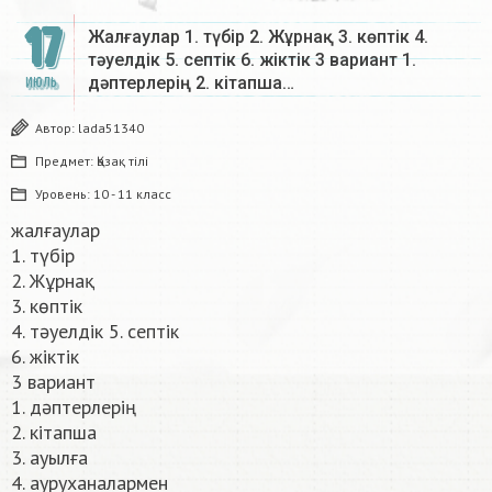
17
Жалғаулар 1. түбір 2. Жұрнақ 3. көптік 4.
тәуелдік 5. септік 6. жіктік 3 вариант 1.
дәптерлерің 2. кітапша…
ИЮЛЬ
Автор:
lada51340
Предмет:
Қазақ тiлi
Уровень:
10 - 11 класс
жалғаулар
1. түбір
2. Жұрнақ
3. көптік
4. тәуелдік 5. септік
6. жіктік
3 вариант
1. дәптерлерің
2. кітапша
3. ауылға
4. ауруханалармен