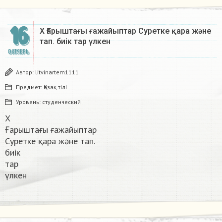
16
Х Ғарыштағы ғажайыптар Суретке қара және
тап. биік тар үлкен​
ОКТЯБРЬ
Автор:
litvinartem1111
Предмет:
Қазақ тiлi
Уровень:
студенческий
Х
Ғарыштағы ғажайыптар
Суретке қара және тап.
биік
тар
үлкен​