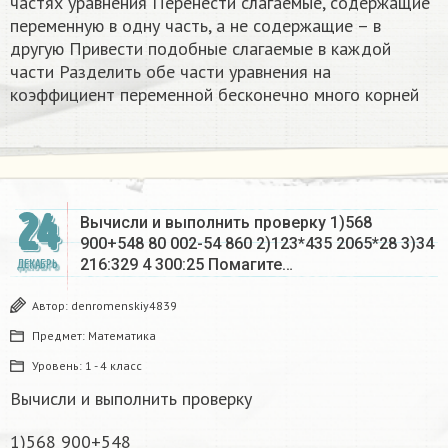
частях уравнения Перенести слагаемые, содержащие
переменную в одну часть, а не содержащие – в
другую Привести подобные слагаемые в каждой
части Разделить обе части уравнения на
коэффициент переменной бесконечно много корней​
24
Вычисли и выполнить проверку 1)568
900+548 80 002-54 860 2)123*435 2065*28 3)34
216:329 4 300:25 Помагите…
ДЕКАБРЬ
Автор:
denromenskiy4839
Предмет:
Математика
Уровень:
1 - 4 класс
Вычисли и выполнить проверку
1)568 900+548