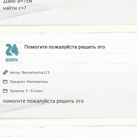
Дано d=7см
найти с=?​
24
Помогите пожалуйста решить это
ДЕКАБРЬ
Автор:
fikovamasha123
Предмет:
Математика
Уровень:
5 - 9 класс
помогите пожалуйста решить это