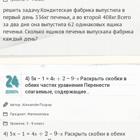
решить задачу.Кондитеская фабрика выпустила в
первый день 336кг печенья, а во второй 408кг.Всего
за два дня она выпустила 62 одинаковых ящика
печенья. Сколько ящиков печенья выпускала фабрика
каждый день?
х
+
2
9
х
–
24
4) 5х – 1 = 4
–
Раскрыть скобки в
х
х
обеих частях уравнения Перенести
слагаемые, содержащие…
ДЕКАБРЬ
Автор:
AlexanderTsupay
Предмет:
Математика
Уровень:
5 - 9 класс
х
+
2
9
х
–
4) 5х – 1 = 4
–
Раскрыть скобки в обеих
х
х