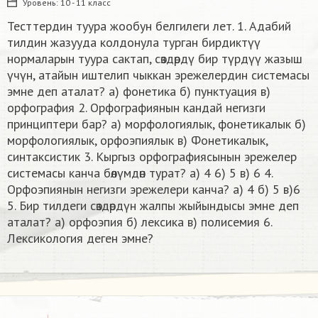
Уровень:
10 - 11 класс
Тесттердин туура жообун белгилеги лет. 1. Адабий
тилдин жазууда колдонула турган бирдиктүү
нормаларын туура сактап, сөздөрдү бир түрдүү жазыш
үчүн, атайын иштелип чыккан эрежелердин системасы
эмне деп аталат? а) фонетика б) пунктуация в)
орфография 2. Орфографиянын кандай негизги
принциптери бар? а) морфологиялык, фонетикалык б)
морфологиялык, орфоэпиялык в) Фонетикалык,
синтаксистик 3. Кыргыз орфографиясынын эрежелер
системасы канча бөлүмдөн турат? a) 4 6) 5 в) 6 4.
Орфоэпиянын негизги эрежелери канча? а) 4 б) 5 в)6
5. Бир тилдеги сөздөрдүн жалпы жыйындысы эмне деп
аталат? а) орфоэпия б) лексика в) полисемия 6.
Лексикология деген эмне?​