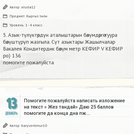
Автор:
xrusta12
Предмет:
Кыргыз тили
Уровень:
1 - 4 класс
5. Азык-түлүктөрдүн аталыштарын бөлүмдөргө туура
бөлүштүрүп жазгыла. Сүт азыктары Жашылчалар
Бакалея Кондитердик бөлүм метр КЕФИР V КЕФИР
ро) 136
помогите пожалуйста​
13
Помогите пожалуйста написать изложение
на текст » Жез тандай» Даю 25 баллов
помогите да конца дна пж….
ДЕКАБРЬ
Автор:
barysevtimur10