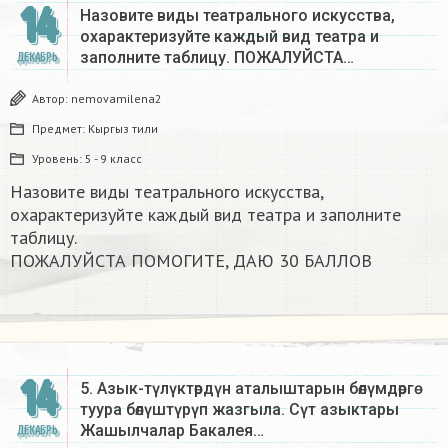
14
Назовите виды театрального искусства,
охарактеризуйте каждый вид театра и
заполните таблицу. ПОЖАЛУЙСТА…
ДЕКАБРЬ
Автор:
nemovamilena2
Предмет:
Кыргыз тили
Уровень:
5 - 9 класс
Назовите виды театрального искусства,
охарактеризуйте каждый вид театра и заполните
таблицу.
ПОЖАЛУЙСТА ПОМОГИТЕ, ДАЮ 30 БАЛЛОВ​
14
5. Азык-түлүктөрдүн аталыштарын бөлүмдөргө
туура бөлүштүрүп жазгыла. Сүт азыктары
Жашылчалар Бакалея…
ДЕКАБРЬ