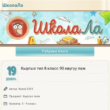
ШколаЛа
Рубрики блога
19
Кыргыз тил 8 класс 90 көнүгүү паж
ДЕКАБРЬ
Автор:
Buta13355
Предмет:
Кыргыз тили
Уровень:
5 - 9 класс