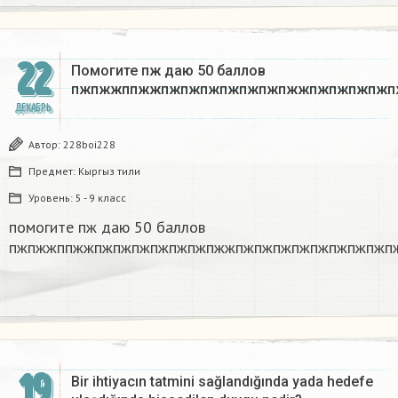
22
Помогите пж даю 50 баллов
пжпжжппжжпжпжпжпжпжпжпжжпжпжпжпжп
ДЕКАБРЬ
Автор:
228boi228
Предмет:
Кыргыз тили
Уровень:
5 - 9 класс
помогите пж даю 50 баллов
пжпжжппжжпжпжпжпжпжпжпжжпжпжпжпжпжпжпжпжп
19
Bir ihtiyacın tatmini sağlandığında yada hedefe