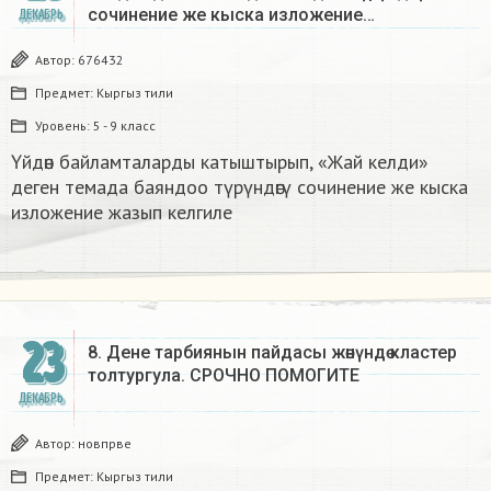
сочинение же кыска изложение…
ДЕКАБРЬ
Автор:
676432
Предмет:
Кыргыз тили
Уровень:
5 - 9 класс
Үйдөн байламталарды катыштырып, «Жай келди»
деген темада баяндоо түрүндөгү сочинение же кыска
изложение жазып келгиле
23
8. Дене тарбиянын пайдасы жөнүндө кластер
толтургула. СРОЧНО ПОМОГИТЕ
ДЕКАБРЬ
Автор:
новпрве
Предмет:
Кыргыз тили