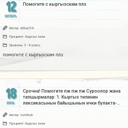
12
Помогите с кыргызским плз​
ОКТЯБРЬ
Автор:
dilka256
Предмет:
Кыргыз тили
Уровень:
5 - 9 класс
помогите с кыргызским плз​
18
Срочна! Помогите пж пж пж Суроолор жана
тапшырмалар: 1. Кыргыз тилинин
лексикасынын байышынын ички булакта-…
ИЮНЬ
Автор:
vumbuk
Предмет:
Кыргыз тили