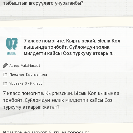
тыбыштык өзгерүүлөрге учураганбы?
07
7 класс помогите. Кыргызский. Ысык Кол
кышында тонбойт. Суйломдун ээлик
милдетти кайсы Соз туркуму аткарып…
ИЮНЬ
Автор:
VafaMurad1
Предмет:
Кыргыз тили
Уровень:
5 - 9 класс
7 класс помогите. Кыргызский. Ысык Кол кышында
тонбойт. Суйломдун ээлик милдетти кайсы Соз
туркуму аткарып жатат? ​
Вам так же может быть интересно: