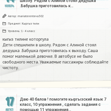
школу. Рядом с Алиной стоял дедушка
.Бабушка приготовилась к…
НОЯБРЬ
Автор:
mariaterenteva302
Предмет:
Кыргыз тили
Уровень:
1 - 4 класс
кыгыз тилине которгула
Дети спешилили в школу. Рядом с Алиной стоял
дедушка .Бабушка приготовилась к выходу. Саша
помог маленькой девочке. В автобусе не было
свободного места. Уважаемые пассажиры соблюдайте
чистоту.​
17
Даю 40 балов ! помогите кыргызский язык 7
класс, 10 упражнения ​, сделать задания с
помощью 11 упражнения…
АВГУСТ