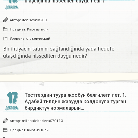
ulaşdığında hissedilen duygu nedir?​
ДЕКАБРЬ
Автор:
denisovnik300
Предмет:
Кыргыз тили
Уровень:
студенческий
Bir ihtiyacın tatmini sağlandığında yada hedefe
ulaşdığında hissedilen duygu nedir?​
17
Тесттердин туура жообун белгилеги лет. 1.
Адабий тилдин жазууда колдонула турган
бирдиктүү нормаларын…
ДЕКАБРЬ
Автор:
milanalebedeva070120
Предмет:
Кыргыз тили