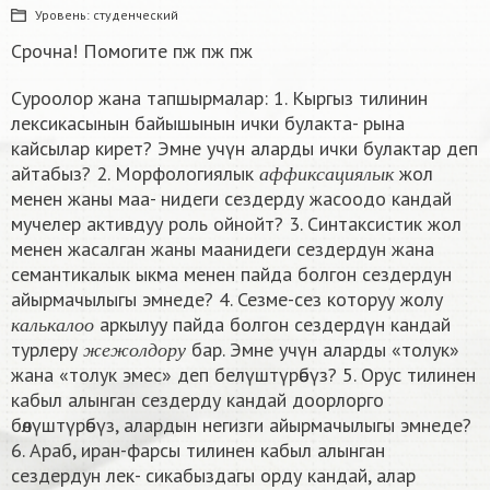
Уровень:
студенческий
Срочна! Помогите пж пж пж
Суроолор жана тапшырмалар: 1. Кыргыз тилинин
лексикасынын байышынын ички булакта- рына
кайсылар кирет? Эмне учүн аларды ички булактар деп
а
ф
ф
и
к
с
а
ц
и
я
л
ы
к
айтабыз? 2. Морфологиялык
жол
а
ф
ф
и
к
с
а
ц
и
я
л
ы
к
менен жаны маа- нидеги сездерду жасоодо кандай
мучелер активдуу роль ойнойт? 3. Синтаксистик жол
менен жасалган жаны маанидеги сездердун жана
семантикалык ыкма менен пайда болгон сездердун
айырмачылыгы эмнеде? 4. Сезме-сез которуу жолу
к
а
л
ь
к
а
л
о
о
аркылуу пайда болгон сездердүн кандай
ж
е
ж
о
л
д
о
р
у
к
а
л
ь
к
а
л
о
о
турлеру
бар. Эмне учүн аларды «толук»
ж
е
ж
о
л
д
о
р
у
жана «толук эмес» деп белүштүрөбүз? 5. Орус тилинен
кабыл алынган сездерду кандай доорлорго
бөлүштүрөбүз, алардын негизги айырмачылыгы эмнеде?
6. Aраб, иран-фарсы тилинен кабыл алынган
сездердун лек- сикабыздагы орду кандай, алар