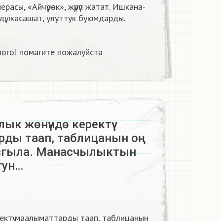
ерасы, «Айчүрөк», жүрүп жатат. Ишкана-
рдү, жасашат, улуттук буюмдарды.
өгө! помагите пожалуйста​
ык жөнүндө керектүү
ды таап, таблицанын оң
згыла. Манасчылыктын
гун…
ектүү маалыматтарды таап, таблицанын