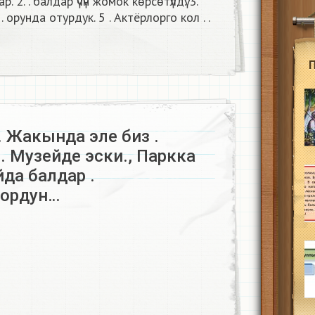
 2. . балдар үчүн жомок көрсөтүлдү. 3.
. орунда отурдук. 5 . Актёрлорго кол . .
. Жакында эле биз .
. Музейде эски., Паркка
айда балдар .
дордун…