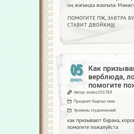
оң жагында жазгыла. Манас
ПОМОГИТЕ ПЖ, ЗАВТРА БУ
СТАВИТ ДВОЙКИ(((
05
Как призываю
верблюда, л
ДЕКАБРЬ
помогите пож
Автор:
motez201789
Предмет:
Кыргыз тили
Уровень:
студенческий
как призывают барана, коро
помогите пожалуйста ​