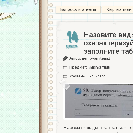
Вопросы и ответы
Кыргыз тили
14
Назовите вид
охарактеризу
ДЕКАБРЬ
заполните т
Автор:
nemovamilena2
Предмет:
Кыргыз тили
Уровень:
5 - 9 класс
Назовите виды театрального 