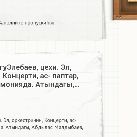
аполните пропуски!пж​
үү, Элебаев, цехи. Эл,
 Концерти, ас- паптар,
рмонияда. Атындагы,…
хи. Эл, оркестринин, Концерти, ас-
да. Атындагы, Абдылас Малдыбаев,