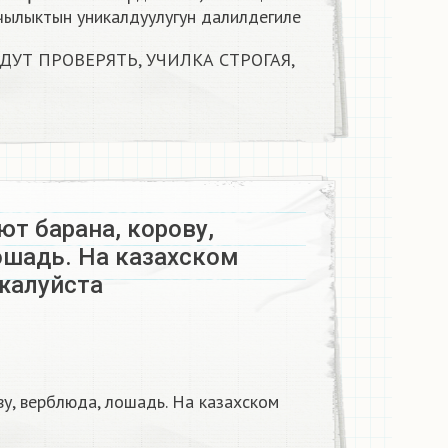
чылыктын уникалдуулугун далилдегиле
ДУТ ПРОВЕРЯТЬ, УЧИЛКА СТРОГАЯ,
т барана, корову,
ошадь. На казахском
алуйста ​
ву, верблюда, лошадь. На казахском