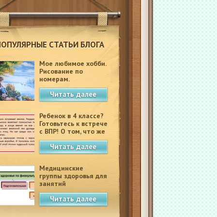
ПОПУЛЯРНЫЕ СТАТЬИ БЛОГА
Мое любимое хобби.
Рисование по
номерам.
Читать далее
Ребенок в 4 классе?
Готовьтесь к встрече
с ВПР! О том, что же
это такое.
Читать далее
Медицинские
группы здоровья для
занятий
физкультурой в
Читать далее
школе