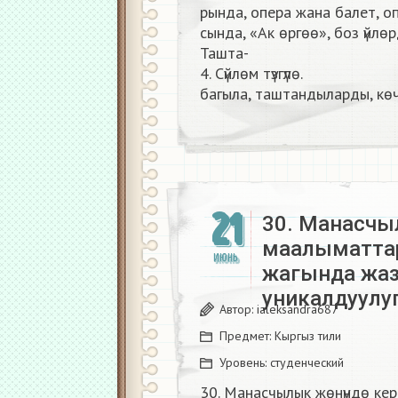
рында, опера жана балет, оп
сында, «Ак өргөө», боз үйлө
Ташта-
4. Сүйлөм түзгүлө.
багыла, таштандыларды, көч
21
30. Манасчыл
маалыматтар
ИЮНЬ
жагында жа
уникалдуулу
Автор:
ialeksandra687
Предмет:
Кыргыз тили
Уровень:
студенческий
30. Манасчылык жөнүндө кер