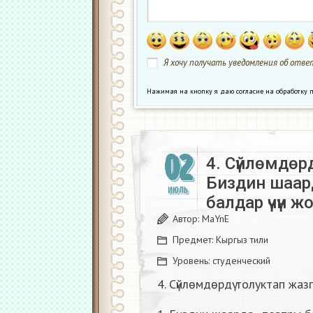
Я хочу получать уведомления об ответ
Нажимая на кнопку я даю согласие на обработк
02
4. Сүйлөмдөр
Биздин шаарда
ИЮЛЬ
балдар үчүн ж
Автор:
MaYnE
Предмет:
Кыргыз тили
Уровень:
студенческий
4. Сүйлөмдөрдү толуктап жаз