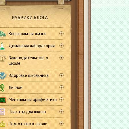
РУБРИКИ БЛОГА
Внешкольная жизнь
Домашняя лаборатория
Законодательство о
школе
Здоровье школьника
Личное
Ментальная арифметика
Плакаты для школы
Подготовка к школе