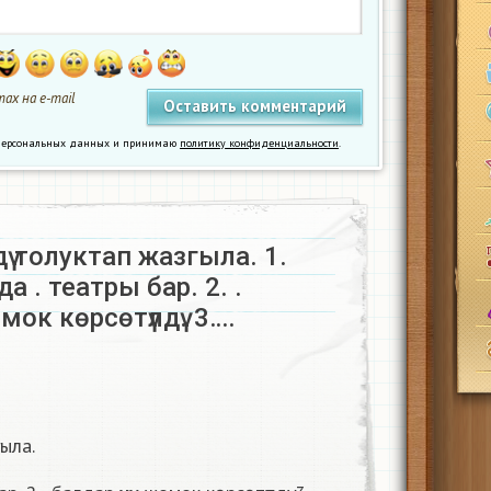
ах на e-mail
у персональных данных и принимаю
политику конфиденциальности
.
дү толуктап жазгыла. 1.
 . театры бар. 2. .
омок көрсөтүлдү. 3….
гыла.