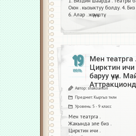
1. Биздин шаарда . театры бар.
Оюн . кызыктуу болду. 4. Биз 
6. Алар . жүгүнүштү.
19
Мен театрга 
Цирктин ичи 
ИЮЛЬ
баруу үчүн. М
Аттракцион
Автор:
shakoanton
Предмет:
Кыргыз тили
Уровень:
5 - 9 класс
Мен театрга .
Жакында эле биз .
Цирктин ичи .