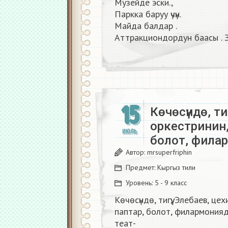
Музейде эски.,
Паркка баруу үчүн.
Майда балдар .
Аттракциондордун баасы . З
15
Көчөсүндө, тиг
оркестринин,
ИЮЛЬ
болот, фила
Автор:
mrsuperfriphin
Предмет:
Кыргыз тили
Уровень:
5 - 9 класс
Көчөсүндө, тигүү, Элебаев, це
паптар, болот, филармония
теат-