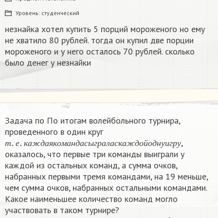
Уровень:
студенческий
незнайка хотел купить 5 порций мороженого но ему
не хватило 80 рублей. тогда он купил две порции
мороженого и у него осталось 70 рублей. сколько
было денег у незнайки
Задача по По итогам волейбольного турнира,
проведенного в один круг
т
.
е
.
к
а
ж
д
а
я
к
о
м
а
н
д
а
с
ы
г
р
а
л
а
с
к
а
ж
д
о
й
о
д
н
у
и
г
р
у
,
т
е
к
а
ж
д
а
я
к
о
м
а
н
д
а
с
ы
г
р
а
л
а
с
к
а
ж
д
о
й
о
д
н
у
и
г
р
у
оказалось, что первые три команды выиграли у
каждой из остальных команд, а сумма очков,
набранных первыми тремя командами, на 19 меньше,
чем сумма очков, набранных остальными командами.
Какое наименьшее количество команд могло
участвовать в таком турнире?
З
0
а
;
н
п
и
о
ч
б
ь
е
и
д
х
у
в
в
в
и
о
г
л
р
е
е
й
д
б
а
о
е
л
т
с
е
я
н
1
е
о
б
ч
ы
к
в
о
а
,
з
е
а
т
п
.
о
р
а
ж
е
н
и
е
–