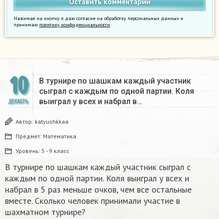
Нажимая на кнопку я даю согласие на обработку персональных данных и
принимаю
политику конфиденциальности
.
10
В турнире по шашкам каждый участник
сыграл с каждым по одной партии. Коля
выиграл у всех и набрал в…
ДЕКАБРЬ
Автор:
katyushkkaa
Предмет:
Математика
Уровень:
5 - 9 класс
В турнире по шашкам каждый участник сыграл с
каждым по одной партии. Коля выиграл у всех и
набрал в 5 раз меньше очков, чем все остальные
вместе. Сколько человек принимали участие в
шахматном турнире?
П
0
о
о
ч
б
к
е
о
д
в
а
—
1
о
ч
к
о
,
н
и
ч
ь
я
–
0
,
5
о
ч
к
а
,
п
о
р
а
ж
е
н
и
е
–