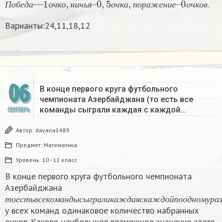
.
П
о
б
е
д
а
о
ч
к
о
н
и
ч
ь
я
о
ч
к
а
п
о
р
а
ж
е
н
и
е
о
ч
к
о
в
Варианты:24,11,18,12
06
В конце первого круга футбольного
чемпионата Азербайджана (то есть все
команды сыграли каждая с каждой…
СЕНТЯБРЬ
Автор:
dayana1489
Предмет:
Математика
Уровень:
10 - 11 класс
В конце первого круга футбольного чемпионата
Азербайджана
т
о
е
с
т
ь
в
с
е
к
о
м
а
н
д
ы
с
ы
г
р
а
л
и
к
а
ж
д
а
я
с
к
а
ж
д
о
й
п
о
о
т
о
е
с
т
ь
в
с
е
к
о
м
а
н
д
ы
с
ы
г
р
а
л
и
к
а
ж
д
а
я
с
к
а
ж
д
о
й
п
о
о
д
н
о
м
у
р
а
у всех команд одинаковое количество набранных
очков. Каково наибольшее возможное значение этого