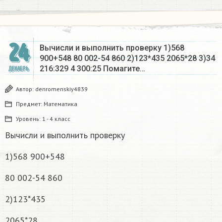
24
Вычисли и выполнить проверку 1)568
900+548 80 002-54 860 2)123*435 2065*28 3)34
216:329 4 300:25 Помагите…
ДЕКАБРЬ
Автор:
denromenskiy4839
Предмет:
Математика
Уровень:
1 - 4 класс
Вычисли и выполнить проверку
1)568 900+548
80 002-54 860
2)123*435
2065*28