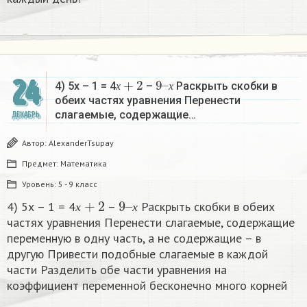
х
+
2
9
х
–
24
4) 5х – 1 = 4
–
Раскрыть скобки в
х
х
обеих частях уравнения Перенести
слагаемые, содержащие…
ДЕКАБРЬ
Автор:
AlexanderTsupay
Предмет:
Математика
Уровень:
5 - 9 класс
х
+
2
9
х
–
4) 5х – 1 = 4
–
Раскрыть скобки в обеих
х
х
частях уравнения Перенести слагаемые, содержащие
переменную в одну часть, а не содержащие – в
другую Привести подобные слагаемые в каждой
части Разделить обе части уравнения на
коэффициент переменной бесконечно много корней​