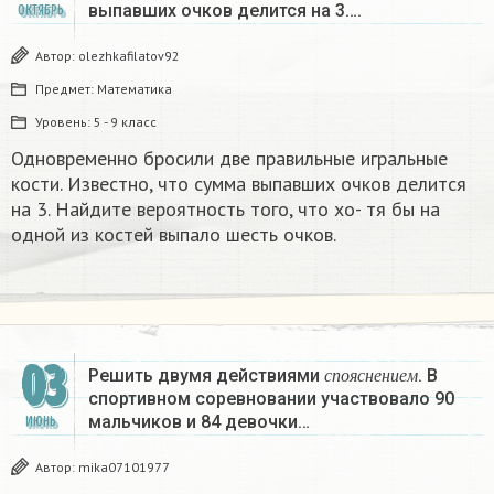
выпавших очков делится на 3….
ОКТЯБРЬ
Автор:
olezhkafilatov92
Предмет:
Математика
Уровень:
5 - 9 класс
Одновременно бросили две правильные игральные
кости. Известно, что сумма выпавших очков делится
на 3. Найдите вероятность того, что хо- тя бы на
одной из костей выпало шесть очков.
с
п
о
я
с
н
е
н
и
е
м
03
Решить двумя действиями
. В
с
п
о
я
с
н
е
н
и
е
м
спортивном соревновании участвовало 90
мальчиков и 84 девочки…
ИЮНЬ
Автор:
mika07101977