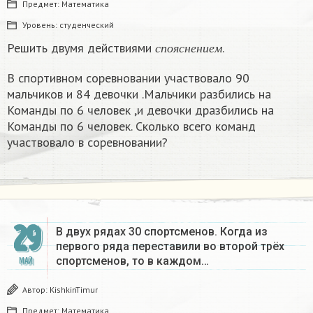
Предмет:
Математика
Уровень:
студенческий
с
п
о
я
с
н
е
н
и
е
м
Решить двумя действиями
.
с
п
о
я
с
н
е
н
и
е
м
В спортивном соревновании участвовало 90
мальчиков и 84 девочки .Мальчики разбились на
Команды по 6 человек ,и девочки дразбились на
Команды по 6 человек. Сколько всего команд
участвовало в соревновании?
29
В двух рядах 30 спортсменов. Когда из
первого ряда переставили во второй трёх
спортсменов, то в каждом…
МАЙ
Автор:
KishkinTimur
Предмет:
Математика