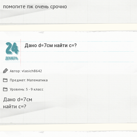
помогите пж очень срочно​
24
Дано d=7см найти с=?​
ДЕКАБРЬ
Автор:
vlasich8642
Предмет:
Математика
Уровень:
5 - 9 класс
Дано d=7см
найти с=?​