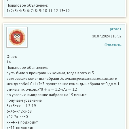
Пошаговое объяснение:
1+2+3+4+5+6+7+8+9+10-11-12-13=19
proret
30.07.2024 | 18:52
Ответить
Ответ:
14
Пошаговое объяснение:
пусть было х проигравших команд, тогда всего х+3.
с
р
а
ж
а
я
с
ь
с
о
с
т
а
л
ь
н
ы
м
и
выигравшие команды набрали 3х очков
, и
с
р
а
ж
а
я
с
ь
с
о
с
т
а
л
ь
н
ы
м
и
между собой 0+1+2=3. проигравшие команды набрали от 0 до х-1.
0
+
х
−
1
х
−
1
сумма этих очков: х*
:2=х*
:2
х
х
по условию выигравшие набрали на 19 меньше
получаем уравнение
х
−
1
3х+3=х
:2-19
х
6х+6=х^2-х-38
х^2-7х-44=0
х=-4-не подходит
х=11-подходит