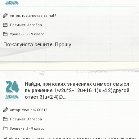
ДЕКАБРЬ
Автор:
rustamovaajzamal7
Предмет:
Алгебра
Уровень:
5 - 9 класс
Пожалуйста решите. Прошу
24
Найди, при каких значениях u имеет смысл
выражение 1/√2u^2−12u+16. 1)u≥4 2)другой
ответ 3)u<2 4)∅…
ДЕКАБРЬ
Автор:
vitalina200815
Предмет:
Алгебра
Уровень:
5 - 9 класс
Найди, при каких значениях u имеет смысл выражение