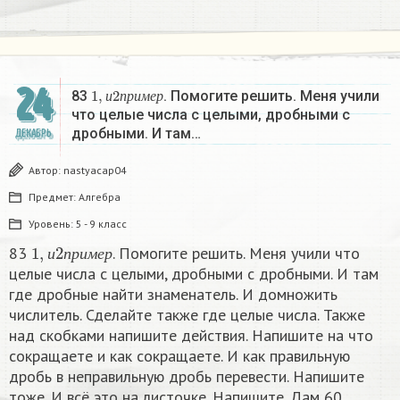
24
1
,
и
2
п
р
и
м
е
р
83
. Помогите решить. Меня учили
и
п
р
и
м
е
р
что целые числа с целыми, дробными с
дробными. И там…
ДЕКАБРЬ
Автор:
nastyacap04
Предмет:
Алгебра
Уровень:
5 - 9 класс
1
,
и
2
п
р
и
м
е
р
83
. Помогите решить. Меня учили что
и
п
р
и
м
е
р
целые числа с целыми, дробными с дробными. И там
где дробные найти знаменатель. И домножить
числитель. Сделайте также где целые числа. Также
над скобками напишите действия. Напишите на что
сокращаете и как сокращаете. И как правильную
дробь в неправильную дробь перевести. Напишите
тоже. И всё это на листочке. Напишите. Дам 60