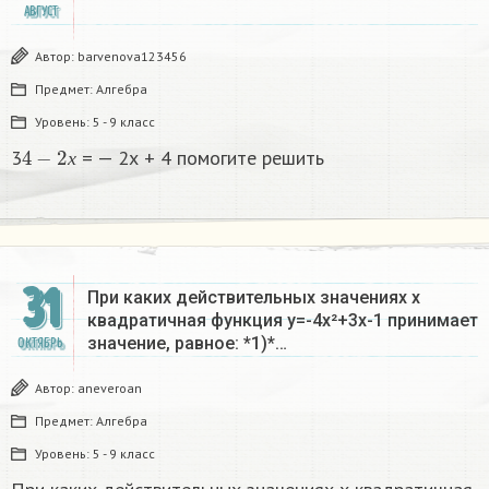
АВГУСТ
Автор:
barvenova123456
Предмет:
Алгебра
Уровень:
5 - 9 класс
4
−
2
х
3
= — 2х + 4 помогите решить
х
31
При каких действительных значениях х
квадратичная функция у=-4х²+3х-1 принимает
значение, равное: *1)*…
ОКТЯБРЬ
Автор:
aneveroan
Предмет:
Алгебра
Уровень:
5 - 9 класс