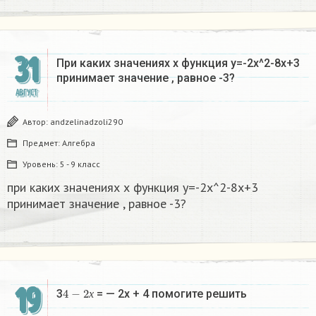
31
При каких значениях х функция у=-2х^2-8х+3
принимает значение , равное -3?
АВГУСТ
Автор:
andzelinadzoli290
Предмет:
Алгебра
Уровень:
5 - 9 класс
при каких значениях х функция у=-2х^2-8х+3
принимает значение , равное -3?
19
4
−
2
х
3
= — 2х + 4 помогите решить
х