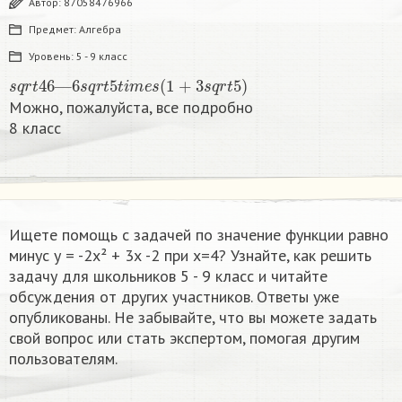
Автор:
87058476966
Предмет:
Алгебра
Уровень:
5 - 9 класс
s
q
r
t
46
—
6
s
q
r
t
5
t
i
m
e
s
(
1
+
3
s
q
r
t
5
)
Можно, пожалуйста, все подробно
8 класс​
Ищете помощь с задачей по значение функции равно
минус у = -2х² + 3х -2 при x=4​? Узнайте, как решить
задачу для школьников 5 - 9 класс и читайте
обсуждения от других участников. Ответы уже
опубликованы. Не забывайте, что вы можете задать
свой вопрос или стать экспертом, помогая другим
пользователям.