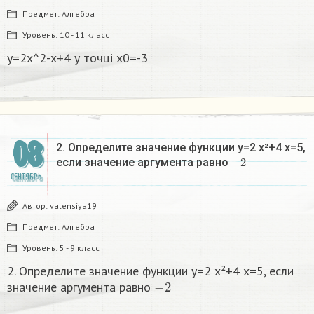
Предмет:
Алгебра
Уровень:
10 - 11 класс
y=2x^2-x+4 у точці x0=-3​
08
2. Определите значение функции y=2 x²+4 x=5,
−
2
если значение аргумента равно
СЕНТЯБРЬ
Автор:
valensiya19
Предмет:
Алгебра
Уровень:
5 - 9 класс
2. Определите значение функции y=2 x²+4 x=5, если
−
2
значение аргумента равно