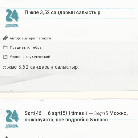
24
Π және 3,52 сандарын салыстыр. ​
ДЕКАБРЬ
Автор:
suyngarinanazira
Предмет:
Алгебра
Уровень:
студенческий
π және 3,52 сандарын салыстыр.
24
1
+
3
s
q
r
t
5
Sqrt{46 — 6 sqrt{5} } times
Можно,
пожалуйста, все подробно 8 класс​
ДЕКАБРЬ