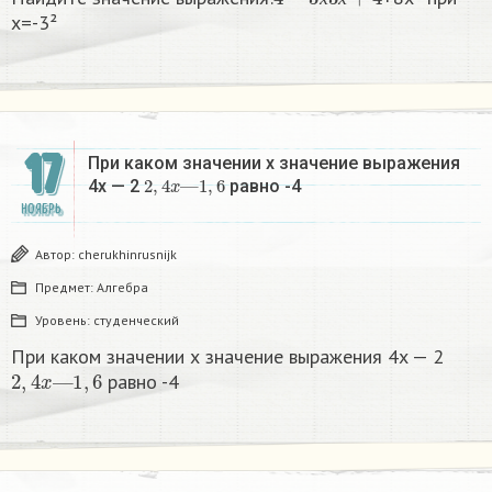
х
х
х=-3²​
17
При каком значении х значение выражения
2
,
4
x
—
1
,
6
4x — 2
равно -4
НОЯБРЬ
Автор:
cherukhinrusnijk
Предмет:
Алгебра
Уровень:
студенческий
При каком значении х значение выражения 4x — 2
2
,
4
x
—
1
,
6
равно -4