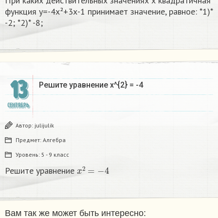
При каких действительных значениях х квадратичная
функция у=-4х²+3х-1 принимает значение, равное: *1)*
-2; *2)* -8;​
13
Решите уравнение x^{2} = -4
СЕНТЯБРЬ
Автор:
julijulik
Предмет:
Алгебра
Уровень:
5 - 9 класс
x
2
=
−
4
Решите уравнение
Вам так же может быть интересно: