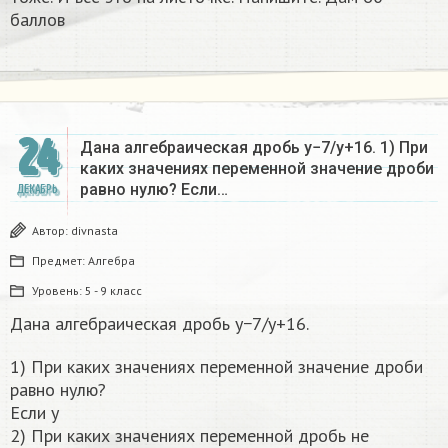
баллов
24
Дана алгебраическая дробь y−7/y+16. 1) При
каких значениях переменной значение дроби
равно нулю? Если…
ДЕКАБРЬ
Автор:
divnasta
Предмет:
Алгебра
Уровень:
5 - 9 класс
Дана алгебраическая дробь y−7/y+16.
1) При каких значениях переменной значение дроби
равно нулю?
Если y
2) При каких значениях переменной дробь не