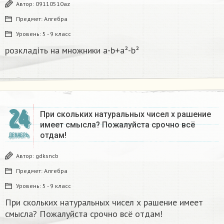
Автор:
09110510az
Предмет:
Алгебра
Уровень:
5 - 9 класс
розкладіть на множники а-b+a²-b²​
24
При скольких натуральных чисел х рашение
имеет смысла? Пожалуйста срочно всё
отдам!
ДЕКАБРЬ
Автор:
gdksncb
Предмет:
Алгебра
Уровень:
5 - 9 класс
При скольких натуральных чисел х рашение имеет
смысла? Пожалуйста срочно всё отдам!