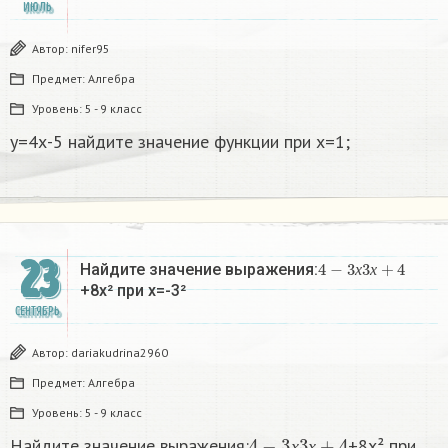
ИЮЛЬ
Автор:
nifer95
Предмет:
Алгебра
Уровень:
5 - 9 класс
у=4х-5 найдите значение функции при х=1;
23
4
−
3
х
3
х
+
4
Найдите значение выражения:
х
х
+8х² при х=-3²​
СЕНТЯБРЬ
Автор:
dariakudrina2960
Предмет:
Алгебра
Уровень:
5 - 9 класс
4
−
3
х
3
х
+
4
Найдите значение выражения:
+8х² при