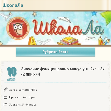
ШколаЛа
Рубрики блога
10
Значение функции равно минус у = -2х² + 3х
-2 при x=4​
АВГУСТ
Автор:
temamirnii71
Предмет:
Алгебра
Уровень:
5 - 9 класс