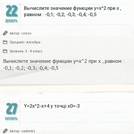
22
Вычислите значение функции у=х^2 при х ,
равном : -0,1; -0,2; -0,3; -0,4; -0,5
ДЕКАБРЬ
Автор:
coisss
Предмет:
Алгебра
Уровень:
5 - 9 класс
Вычислите значение функции у=х^2 при х , равном :
-0,1; -0,2; -0,3; -0,4; -0,5
27
Y=2x^2-x+4 у точці x0=-3​
ОКТЯБРЬ
Автор:
vadimk1