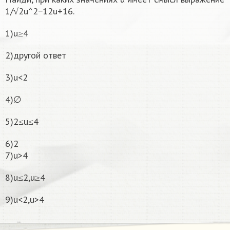
1/√2u^2−12u+16.
1)u≥4
2)другой ответ
3)u<2
4)∅
5)2≤u≤4
6)2
7)u>4
8)u≤2,u≥4
9)u<2,u>4