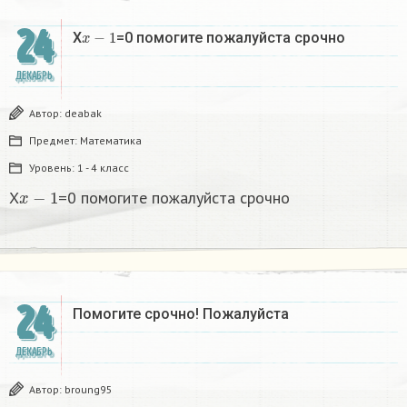
24
x
−
1
X
=0 помогите пожалуйста срочно
ДЕКАБРЬ
Автор:
deabak
Предмет:
Математика
Уровень:
1 - 4 класс
x
−
1
X
=0 помогите пожалуйста срочно
24
Помогите срочно! Пожалуйста
ДЕКАБРЬ
Автор:
broung95