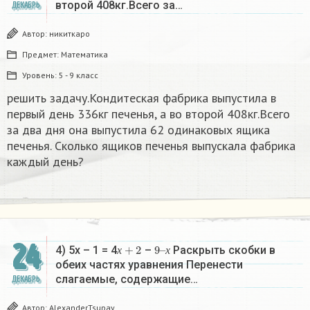
второй 408кг.Всего за…
ДЕКАБРЬ
Автор:
никиткаро
Предмет:
Математика
Уровень:
5 - 9 класс
решить задачу.Кондитеская фабрика выпустила в
первый день 336кг печенья, а во второй 408кг.Всего
за два дня она выпустила 62 одинаковых ящика
печенья. Сколько ящиков печенья выпускала фабрика
каждый день?
24
х
+
2
9
х
–
4) 5х – 1 = 4
–
Раскрыть скобки в
х
х
обеих частях уравнения Перенести
слагаемые, содержащие…
ДЕКАБРЬ
Автор:
AlexanderTsupay