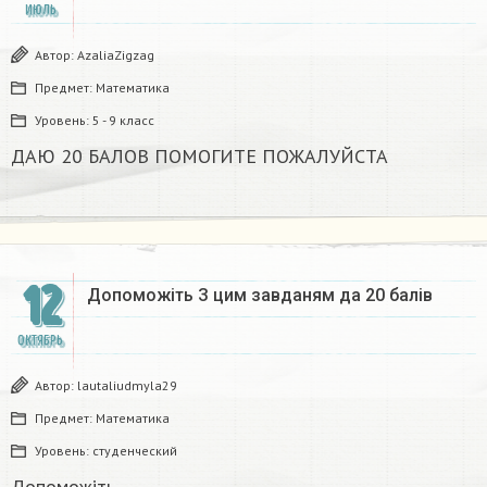
ИЮЛЬ
Автор:
AzaliaZigzag
Предмет:
Математика
Уровень:
5 - 9 класс
ДАЮ 20 БАЛОВ ПОМОГИТЕ ПОЖАЛУЙСТА​
12
Допоможіть З цим завданям да 20 балів​
ОКТЯБРЬ
Автор:
lautaliudmyla29
Предмет:
Математика
Уровень:
студенческий
Допоможіть