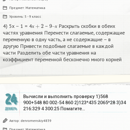
Предмет:
Математика
Уровень:
5 - 9 класс
х
+
2
9
х
–
4) 5х – 1 = 4
–
Раскрыть скобки в обеих
х
х
частях уравнения Перенести слагаемые, содержащие
переменную в одну часть, а не содержащие – в
другую Привести подобные слагаемые в каждой
части Разделить обе части уравнения на
коэффициент переменной бесконечно много корней​
24
Вычисли и выполнить проверку 1)568
900+548 80 002-54 860 2)123*435 2065*28 3)34
216:329 4 300:25 Помагите…
ДЕКАБРЬ
Автор:
denromenskiy4839
Предмет:
Математика