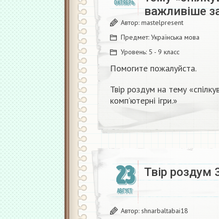
ОКТЯБРЬ
важливіше за
Автор:
mastelpresent
Предмет:
Українська мова
Уровень:
5 - 9 класс
Помогите пожалуйста.
Твір роздум на тему «спілку
комп’ютерні ігри.»
23
Твір роздум 
АВГУСТ
Автор:
shnarbaltabai18