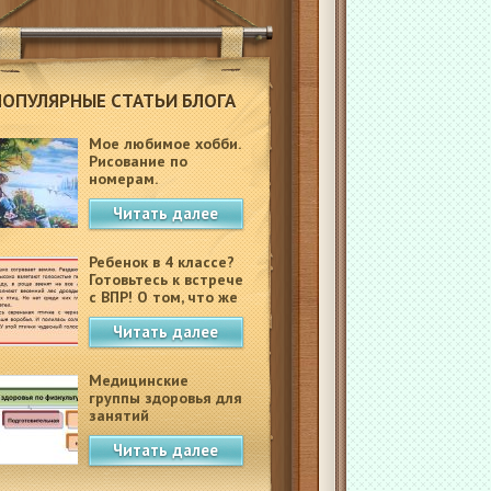
ПОПУЛЯРНЫЕ СТАТЬИ БЛОГА
Мое любимое хобби.
Рисование по
номерам.
Читать далее
Ребенок в 4 классе?
Готовьтесь к встрече
с ВПР! О том, что же
это такое.
Читать далее
Медицинские
группы здоровья для
занятий
физкультурой в
Читать далее
школе