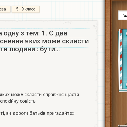
ова
5 - 9 класс
 одну з тем: 1. Є два
йснення яких може скласти
тя людини : бути…
я яких може скласти справжнє щастя
спокійну совість
ті, ви дороги батьків пригадайте»