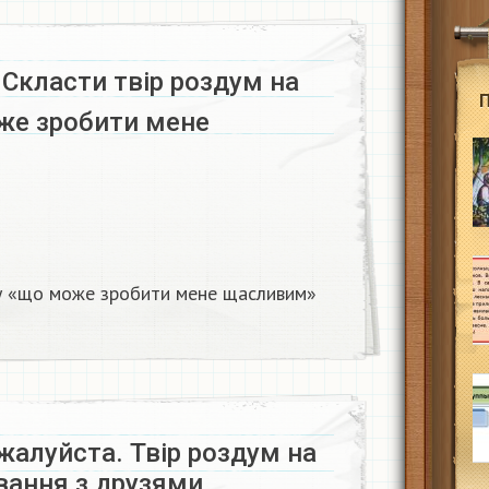
❗ Скласти твір роздум на
же зробити мене
у «що може зробити мене щасливим» ​
алуйста. Твір роздум на
вання з друзями