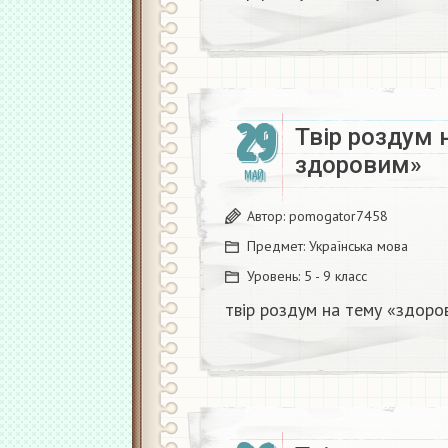
29
Твір роздум 
здоровим»​
МАЙ
Автор:
pomogator7458
Предмет:
Українська мова
Уровень:
5 - 9 класс
твір роздум на тему «здоро