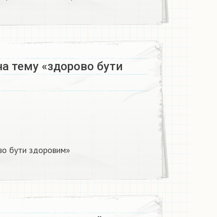
на тему «здорово бути
во бути здоровим»​