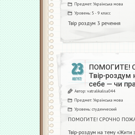
Предмет:
Українська мова
Уровень:
5 - 9 класс
Твір роздум 3 речення
23
ПОМОГИТЕ! 
Твір-роздум 
АВГУСТ
себе — чи пр
Автор:
vatralikalisa044
Предмет:
Українська мова
Уровень:
студенческий
ПОМОГИТЕ! СРОЧНО ПОЖА
Твір-роздум на тему «Жити 