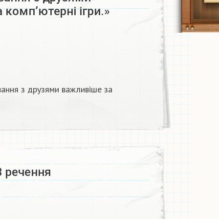
 комп’ютерні ігри.»
вання з друзями важливіше за
3 речення