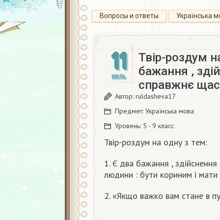
Вопросы и ответы
Українська м
11
Твір-роздум на
бажання , зді
ИЮЛЬ
справжнє щас
Автор:
ruldasheva17
Предмет:
Українська мова
Уровень:
5 - 9 класс
Твір-роздум на одну з тем:
1. Є два бажання , здійсненн
людини : бути кориним і мати 
2. «Якщо важко вам стане в пу