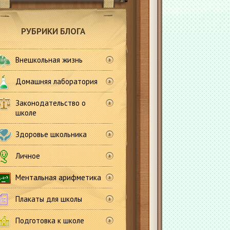
РУБРИКИ БЛОГА
Внешкольная жизнь
Домашняя лаборатория
Законодательство о
школе
Здоровье школьника
Личное
Ментальная арифметика
Плакаты для школы
Подготовка к школе