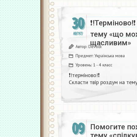
30
❗!Терміново!
тему «що мо
АВГУСТ
щасливим» ​
Автор:
Devodi
Предмет:
Українська мова
Уровень:
1 - 4 класс
❗!терміново!❗
Скласти твір роздум на тем
09
Помогите пож
тему «спілку