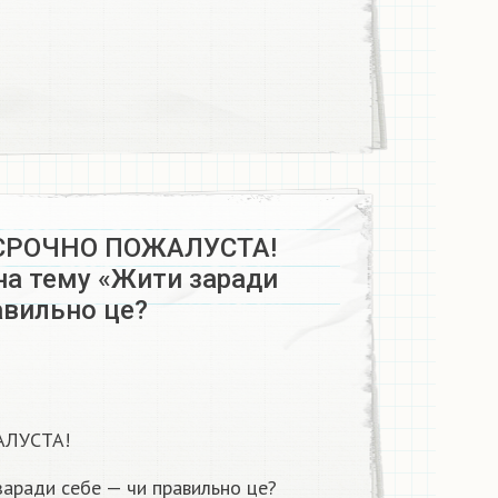
СРОЧНО ПОЖАЛУСТА!
на тему «Жити заради
авильно це?​
ЛУСТА!
заради себе — чи правильно це?​