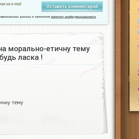
ах на e-mail
у персональных данных и принимаю
политику конфиденциальности
.
на морально-етичну тему
удь ласка !
ичну тему