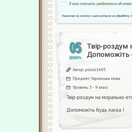
Я хочу получать уведомления об ответ
Нажимая на кнопку я даю согласие на обработк
05
Твір-роздум 
Допоможіть б
ДЕКАБРЬ
Автор:
polioli1605
Предмет:
Українська мова
Уровень:
5 - 9 класс
Твір-роздум на морально-ет
Допоможіть будь ласка !