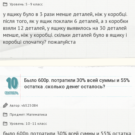
Уровень:
5 - 9 класс
у ящику було в 3 рази менше деталей, ніж у коробці.
після того, як у ящик поклали 6 деталей, а з коробки
взяли 12 деталей, у ящику выявилось на 30 деталей
менше, ніж у коробці. скільки деталей було в ящику і
коробці спочатку? пожалуйста
10
Было 600р. потратили 30% всей суммы и 55%
остатка .сколько денег осталось?
СЕНТЯБРЬ
Автор:
vb525084
Предмет:
Математика
Уровень:
10 - 11 класс
было 600р. потратили 30% всей суммы и 55% остатка