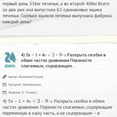
первый день 336кг печенья, а во второй 408кг.Всего
за два дня она выпустила 62 одинаковых ящика
печенья. Сколько ящиков печенья выпускала фабрика
каждый день?
х
+
2
9
х
–
24
4) 5х – 1 = 4
–
Раскрыть скобки в
х
х
обеих частях уравнения Перенести
слагаемые, содержащие…
ДЕКАБРЬ
Автор:
AlexanderTsupay
Предмет:
Математика
Уровень:
5 - 9 класс
х
+
2
9
х
–
4) 5х – 1 = 4
–
Раскрыть скобки в обеих
х
х
частях уравнения Перенести слагаемые, содержащие
переменную в одну часть, а не содержащие – в