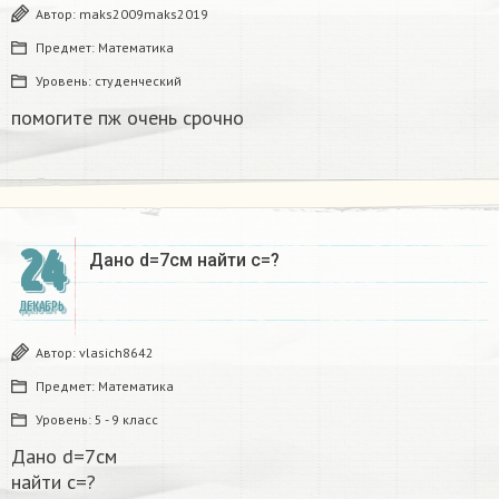
Автор:
maks2009maks2019
Предмет:
Математика
Уровень:
студенческий
помогите пж очень срочно​
24
Дано d=7см найти с=?​
ДЕКАБРЬ
Автор:
vlasich8642
Предмет:
Математика
Уровень:
5 - 9 класс
Дано d=7см
найти с=?​