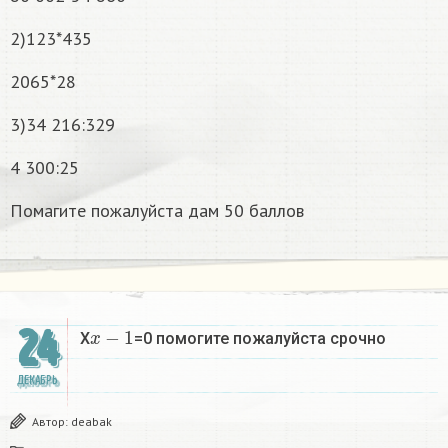
2)123*435
2065*28
3)34 216:329
4 300:25
Помагите пожалуйста дам 50 баллов
x
−
1
24
X
=0 помогите пожалуйста срочно
ДЕКАБРЬ
Автор:
deabak