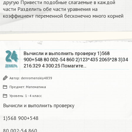
другую Привести подобные слагаемые в каждой
части Разделить обе части уравнения на
коэффициент переменной бесконечно много корней​
24
Вычисли и выполнить проверку 1)568
900+548 80 002-54 860 2)123*435 2065*28 3)34
216:329 4 300:25 Помагите…
ДЕКАБРЬ
Автор:
denromenskiy4839
Предмет:
Математика
Уровень:
1 - 4 класс
Вычисли и выполнить проверку
1)568 900+548
80 002-54 860