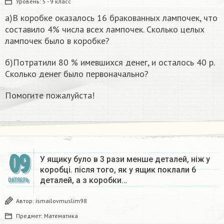
Уровень:
5 - 9 класс
а)В коробке оказалось 16 бракованных лампочек, что
составило 4% числа всех лампочек. Сколько целых
лампочек было в коробке?
б)Потратили 80 % имевшихся денег, и осталось 40 р.
Сколько денег было первоначально?
Помогите пожалуйста!​
09
У ящику було в 3 рази менше деталей, ніж у
коробці. після того, як у ящик поклали 6
деталей, а з коробки…
ОКТЯБРЬ
Автор:
ismailovmuslim98
Предмет:
Математика