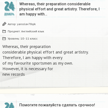
24
Whereas, their preparation considerable
physical effort and great artistry. Therefore, I
am happy with…
ДЕКАБРЬ
Автор:
yaroslav78qik
Предмет:
Английский язык
Уровень:
10 - 11 класс
Whereas, their preparation
considerable physical effort and great artistry.
Therefore, I am happy with every
of my favourite sportsmen as my own.
However, it is necessary for
new records​
24
Помогите пожалуйста сделать срочноо! ​