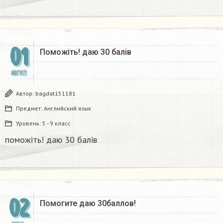
01
Поможіть! даю 30 балів ​
АВГУСТ
Автор:
bagdat151181
Предмет:
Английский язык
Уровень:
5 - 9 класс
поможіть! даю 30 балів ​
02
Помогите даю 30баллов!​