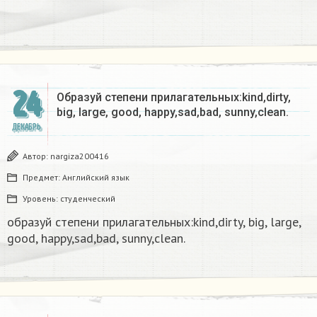
24
Образуй степени прилагательных:kind,dirty,
big, large, good, happy,sad,bad, sunny,clean.​
ДЕКАБРЬ
Автор:
nargiza200416
Предмет:
Английский язык
Уровень:
студенческий
образуй степени прилагательных:kind,dirty, big, large,
good, happy,sad,bad, sunny,clean.​