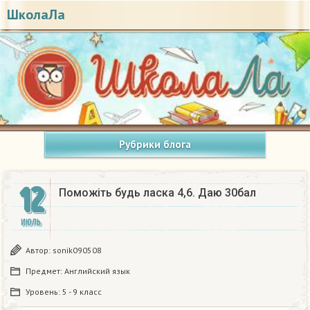
ШколаЛа
Рубрики блога
12
Поможіть будь ласка 4,6. Даю 30бал​
ИЮЛЬ
Автор:
sonik090508
Предмет:
Английский язык
Уровень:
5 - 9 класс