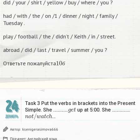
did / your / shirt / yellow / buy / where / you ?
had / with / the / on /1 / dinner / night / family /
Tuesday .
play / football / the / didn’t / Keith / in / street.
abroad / did / last / travel / summer / you ?
10
б
Ответьте пожалуйста
б
24
Task 3 Put the verbs in brackets into the Present
g
e
t
Simple. She ………….
up at 5:00. She …………….
n
o
t
/
w
a
t
c
h
…
ДЕКАБРЬ
Автор:
ksenigerasimova666
Предмет:
Английский язык