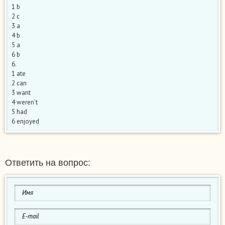
1 b
2 c
3 a
4 b
5 a
6 b
6.
1 ate
2 can
3 want
4 weren’t
5 had
6 enjoyed
Ответить на вопрос: