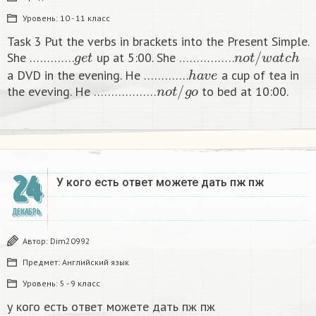
Уровень:
10 - 11 класс
Task 3 Put the verbs in brackets into the Present Simple.
g
e
t
n
o
t
/
w
a
t
c
h
She ………….
up at 5:00. She …………….
h
a
v
e
a DVD in the evening. He ………….
a cup of tea in
n
o
t
/
g
o
the eveving. He ………………
to bed at 10:00. ​
24
У кого есть ответ можете дать пж пж ​
ДЕКАБРЬ
Автор:
Dim20992
Предмет:
Английский язык
Уровень:
5 - 9 класс
у кого есть ответ можете дать пж пж