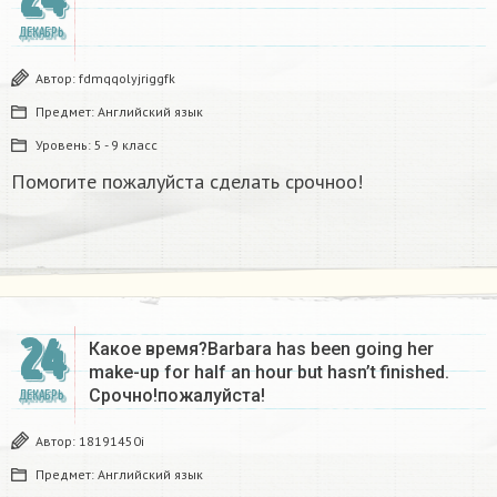
ДЕКАБРЬ
Автор:
fdmqqolyjriggfk
Предмет:
Английский язык
Уровень:
5 - 9 класс
Помогите пожалуйста сделать срочноо!
24
Какое время?Barbara has been going her
make-up for half an hour but hasn’t finished.
Срочно!пожалуйста!
ДЕКАБРЬ
Автор:
18191450i
Предмет:
Английский язык