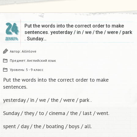
24
Put the words into the correct order to make
sentences. yesterday / in / we / the / were / park
. Sunday…
ДЕКАБРЬ
Автор:
Ailinlove
Предмет:
Английский язык
Уровень:
5 - 9 класс
Put the words into the correct order to make
sentences.
yesterday / in / we / the / were / park .
Sunday / they / to / cinema / the / last / went.
spent / day / the / boating / boys / all.