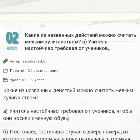
02
Какие из названных действий можно считать
мелким хулиганством? а) Учитель
настойчиво требовал от учеников,…
АВГУСТ
Автор:
azizakairatkizi
Предмет:
Обществознание
Уровень:
5 - 9 класс
Какие из названных действий можно считать мелким
хулиганством?
а) Учитель настойчиво требовал от учеников, чтобы
они носили сменную обувь;
б) Постоялец гостиницы стучал в дверь номера, из
которого во втором часу ночи раздавалась громкая