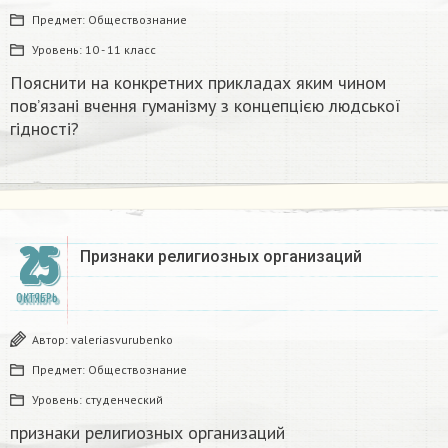
Предмет:
Обществознание
Уровень:
10 - 11 класс
Пояснити на конкретних прикладах яким чином
пов’язані вчення гуманізму з концепцією людської
гідності?
25
Признаки религиозных организаций​
ОКТЯБРЬ
Автор:
valeriasvurubenko
Предмет:
Обществознание
Уровень:
студенческий
признаки религиозных организаций​