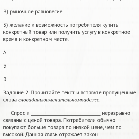
В) рыночное равновесие
3) желание и возможность потребителя купить
конкретный товар или получить услугу в конкретное
время и конкретном месте.
А
Б
В
Задание 2. Прочитайте текст и вставьте пропущенные
с
л
о
в
а
д
а
н
ы
в
и
м
е
н
и
т
е
л
ь
н
о
м
п
а
д
е
ж
е
слова
.
с
л
о
в
а
д
а
н
ы
в
и
м
е
н
и
т
е
л
ь
н
о
м
п
а
д
е
ж
е
Спрос и ________________________________ неразрывно
связаны с ценой товара. Потребители обычно
покупают больше товара по низкой цене, чем по
высокой. Данная связь отражает закон