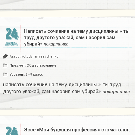
24
Написать сочиение на тему дисциплины » ты
труд другого уважай, сам насорил сам
п
о
к
а
р
т
и
н
к
е
убирай»
ДЕКАБРЬ
п
о
к
а
р
т
и
н
к
е
Автор:
volodymyrysavchenko
Предмет:
Обществознание
Уровень:
5 - 9 класс
написать сочиение на тему дисциплины » ты труд
п
о
к
а
р
т
и
н
к
другого уважай, сам насорил сам убирай»
п
о
к
а
р
т
и
н
к
е
24
Эссе «Моя будущая профессия» стоматолог.