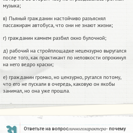
музыка;
в) Пьяный гражданин настойчиво разъяснял
пассажирам автобуса, что они не знают жизни;
г) гражданин камнем разбил окно булочной;
д) рабочий на стройплощадке нецензурно выругался
после того, как практикант по неловкости опрокинул
на него ведро краски;
е) гражданин громко, но цензурно, ругался потому,
что его не пускали в очередь, каковую он якобы
занимал, но она уже прошла.
л
и
ч
н
о
г
о
х
а
р
а
к
т
е
р
а
31
Ответьте на вопрос
- почему
л
и
ч
н
о
г
о
х
а
р
а
к
т
е
р
а