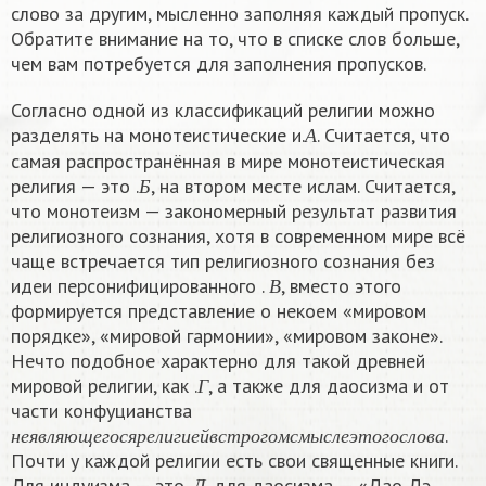
слово за другим, мысленно заполняя каждый пропуск.
Обратите внимание на то, что в списке слов больше,
чем вам потребуется для заполнения пропусков.
Согласно одной из классификаций религии можно
А
разделять на монотеистические и.
. Считается, что
А
самая распространённая в мире монотеистическая
Б
религия — это .
, на втором месте ислам. Считается,
Б
что монотеизм — закономерный результат развития
религиозного сознания, хотя в современном мире всё
чаще встречается тип религиозного сознания без
В
идеи персонифицированного .
, вместо этого
В
формируется представление о некоем «мировом
порядке», «мировой гармонии», «мировом законе».
Нечто подобное характерно для такой древней
Г
мировой религии, как .
, а также для даосизма и от
Г
части конфуцианства
н
е
я
в
л
я
ю
щ
е
г
о
с
я
р
е
л
и
г
и
е
й
в
с
т
р
о
г
о
м
с
м
ы
с
л
е
э
т
о
г
о
.
н
е
я
в
л
я
ю
щ
е
г
о
с
я
р
е
л
и
г
и
е
й
в
с
т
р
о
г
о
м
с
м
ы
с
л
е
э
т
о
г
о
с
л
о
в
а
Почти у каждой религии есть свои священные книги.
Д
Для индуизма — это .
, для даосизма — «Дао Дэ