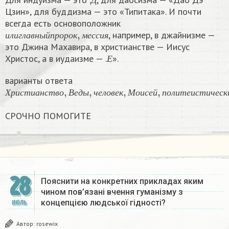
Д
Цзин», для буддизма — это «Типитака». И почти
всегда есть основоположник
и
л
и
г
л
а
в
н
ы
й
п
р
о
р
о
к
,
м
е
с
с
и
я
, например, в джайнизме —
и
л
и
г
л
а
в
н
ы
й
п
р
о
р
о
к
м
е
с
с
и
я
это Джина Махавира, в христианстве — Иисус
Е
Христос, а в иудаизме — .
».
Е
варианты ответа
Х
р
и
с
т
и
а
н
с
т
в
о
,
В
е
д
ы
,
ч
е
л
о
в
е
к
,
М
о
и
с
е
й
,
п
о
л
и
т
е
и
с
Х
р
и
с
т
и
а
н
с
т
в
о
В
е
д
ы
ч
е
л
о
в
е
к
М
о
и
с
е
й
п
о
л
и
т
е
и
с
т
и
ч
е
с
к
СРОЧНО ПОМОГИТЕ​
28
Пояснити на конкретних прикладах яким
чином пов’язані вчення гуманізму з
концепцією людської гідності?
ИЮЛЬ
Автор:
rosewix