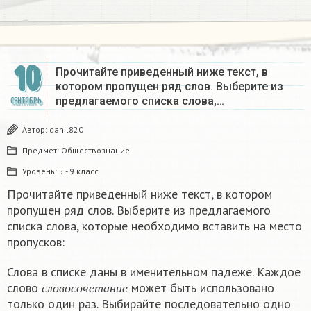
10
Прочитайте приведенный ниже текст, в
котором пропущен ряд слов. Выберите из
предлагаемого списка слова,…
СЕНТЯБРЬ
Автор:
danil820
Предмет:
Обществознание
Уровень:
5 - 9 класс
Прочитайте приведенный ниже текст, в котором
пропущен ряд слов. Выберите из предлагаемого
списка слова, которые необходимо вставить на место
пропусков:
Слова в списке даны в именительном падеже. Каждое
с
л
о
в
о
с
о
ч
е
т
а
н
и
е
слово
может быть использовано
с
л
о
в
о
с
о
ч
е
т
а
н
и
е
только один раз. Выбирайте последовательно одно