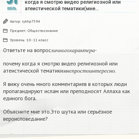
когда я смотрю видео религиозной или
атеистической тематики(мне…
ИЮЛЬ
Автор:
rykhp7594
Предмет:
Обществознание
Уровень:
10 - 11 класс
л
и
ч
н
о
г
о
х
а
р
а
к
т
е
р
а
Ответьте на вопрос
-
л
и
ч
н
о
г
о
х
а
р
а
к
т
е
р
а
почему когда я смотрю видео религиозной или
м
н
е
п
р
о
с
т
о
и
н
т
е
р
е
с
н
о
атеистической тематики
.
м
н
е
п
р
о
с
т
о
и
н
т
е
р
е
с
н
о
Я вижу очень много комментариев в которых люди
пропагандируют ислам или преподносят Аллаха как
единого бога.
Объясните мне это.Это шутка или серьёзное
вероисповедание?