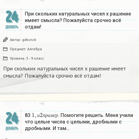
24
При скольких натуральных чисел х рашение
имеет смысла? Пожалуйста срочно всё
отдам!
ДЕКАБРЬ
Автор:
gdksncb
Предмет:
Алгебра
Уровень:
5 - 9 класс
При скольких натуральных чисел х рашение имеет
смысла? Пожалуйста срочно всё отдам!
1
,
и
2
п
р
и
м
е
р
24
83
. Помогите решить. Меня учили
и
п
р
и
м
е
р
что целые числа с целыми, дробными с
дробными. И там…
ДЕКАБРЬ