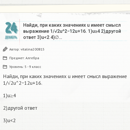
24
Найди, при каких значениях u имеет смысл
выражение 1/√2u^2−12u+16. 1)u≥4 2)другой
ответ 3)u<2 4)∅…
ДЕКАБРЬ
Автор:
vitalina200815
Предмет:
Алгебра
Уровень:
5 - 9 класс
Найди, при каких значениях u имеет смысл выражение
1/√2u^2−12u+16.
1)u≥4
2)другой ответ
3)u<2