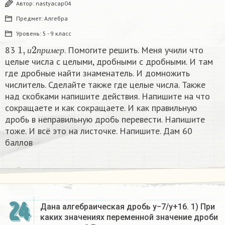
Автор:
nastyacap04
Предмет:
Алгебра
Уровень:
5 - 9 класс
1
,
и
2
п
р
и
м
е
р
83
. Помогите решить. Меня учили что
и
п
р
и
м
е
р
целые числа с целыми, дробными с дробными. И там
где дробные найти знаменатель. И домножить
числитель. Сделайте также где целые числа. Также
над скобками напишите действия. Напишите на что
сокращаете и как сокращаете. И как правильную
дробь в неправильную дробь перевести. Напишите
тоже. И всё это на листочке. Напишите. Дам 60
баллов
24
Дана алгебраическая дробь y−7/y+16. 1) При
каких значениях переменной значение дроби