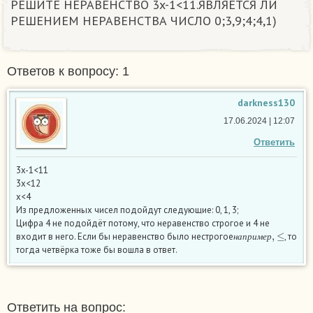
РЕШИТЕ НЕРАВЕНСТВО 3x-1<11.ЯВЛЯЕТСЯ ЛИ
РЕШЕНИЕМ НЕРАВЕНСТВА ЧИСЛО 0;3,9;4;4,1)
Ответов к вопросу: 1
darkness130
17.06.2024 | 12:07
Ответить
3x-1<11
3x<12
x<4
Из предложенных чисел подойдут следующие: 0, 1, 3;
Цифра 4 не подойдёт потому, что неравенство строгое и 4 не
н
а
п
р
и
м
е
р
,
≤
входит в него. Если бы неравенство было нестрогое
, то
н
а
п
р
и
м
е
р
тогда четвёрка тоже бы вошла в ответ.
Ответить на вопрос: