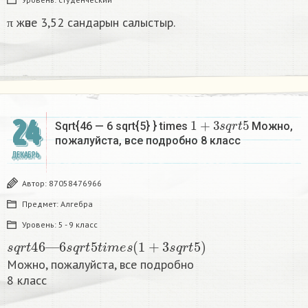
π және 3,52 сандарын салыстыр.
1
+
3
s
q
r
t
5
24
Sqrt{46 — 6 sqrt{5} } times
Можно,
пожалуйста, все подробно 8 класс​
ДЕКАБРЬ
Автор:
87058476966
Предмет:
Алгебра
Уровень:
5 - 9 класс
s
q
r
t
46
—
6
s
q
r
t
5
t
i
m
e
s
(
1
+
3
s
q
r
t
5
)
Можно, пожалуйста, все подробно
8 класс​