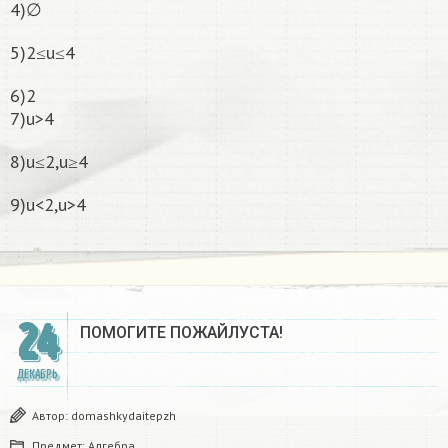
4)∅
5)2≤u≤4
6)2
7)u>4
8)u≤2,u≥4
9)u<2,u>4
24
ПОМОГИТЕ ПОЖАЙЛУСТА!
ДЕКАБРЬ
Автор:
domashkydaitepzh
Предмет:
Алгебра