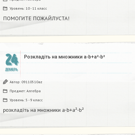
Уровень:
10 - 11 класс
ПОМОГИТЕ ПОЖАЙЛУСТА!
24
Розкладіть на множники а-b+a²-b²​
ДЕКАБРЬ
Автор:
09110510az
Предмет:
Алгебра
Уровень:
5 - 9 класс
розкладіть на множники а-b+a²-b²​