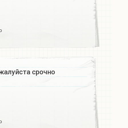
​
жалуйста срочно​
​