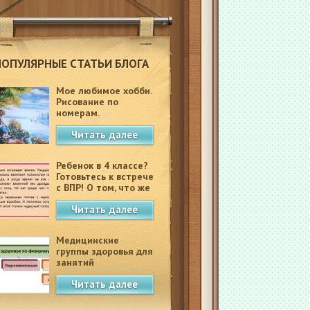
ПОПУЛЯРНЫЕ СТАТЬИ БЛОГА
Мое любимое хобби.
Рисование по
номерам.
Читать далее
Ребенок в 4 классе?
Готовьтесь к встрече
с ВПР! О том, что же
это такое.
Читать далее
Медицинские
группы здоровья для
занятий
физкультурой в
Читать далее
школе