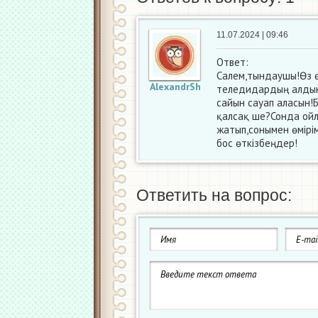
11.07.2024 | 09:46
Ответ:
Салем,тындаушы!Өз ө
AlexandrSh
теледидардың алдын 
сайын сауап аласын!Бі
қалсақ ше?Сонда ойл
жатып,сонымен өмірім
бос өткізбеңдер!
Ответить на вопрос: