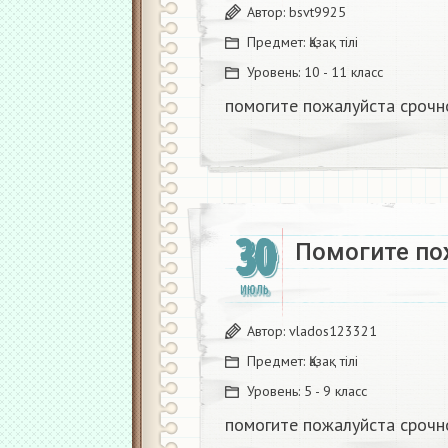
Автор:
bsvt9925
Предмет:
Қазақ тiлi
Уровень:
10 - 11 класс
помогите пожалуйста срочно
30
Помогите по
ИЮЛЬ
Автор:
vlados123321
Предмет:
Қазақ тiлi
Уровень:
5 - 9 класс
помогите пожалуйста срочно