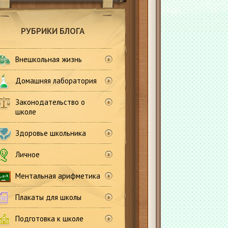
РУБРИКИ БЛОГА
Внешкольная жизнь
Домашняя лаборатория
Законодательство о
школе
Здоровье школьника
Личное
Ментальная арифметика
Плакаты для школы
Подготовка к школе