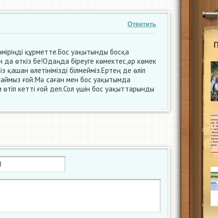
Ответить
міріңді құрметте.Бос уақытынды босқа
да өткіз бе!Одаңда біреуге көмектес,әр көмек
з қашан өлетінімізді білмейміз.Ертең де өліп
аймыз ғой:Мә саған мен бос уақытымда
 өтіп кетті ғой деп.Сол үшін бос уақыттарынды