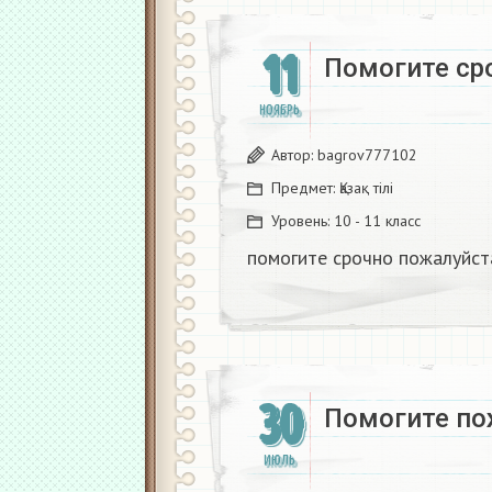
11
Помогите сро
НОЯБРЬ
Автор:
bagrov777102
Предмет:
Қазақ тiлi
Уровень:
10 - 11 класс
помогите срочно пожалуйста
30
Помогите по
ИЮЛЬ