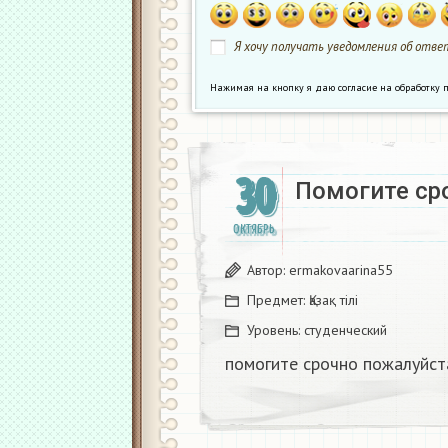
Я хочу получать уведомления об ответ
Нажимая на кнопку я даю согласие на обработк
30
Помогите сро
ОКТЯБРЬ
Автор:
ermakovaarina55
Предмет:
Қазақ тiлi
Уровень:
студенческий
помогите срочно пожалуйста