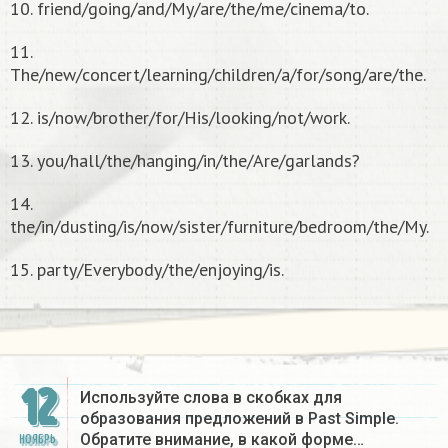
10. friend/going/and/My/are/the/me/cinema/to.
11.
The/new/concert/learning/children/a/for/song/are/the.
12. is/now/brother/for/His/looking/not/work.
13. you/hall/the/hanging/in/the/Are/garlands?
14.
the/in/dusting/is/now/sister/furniture/bedroom/the/My.
15. party/Everybody/the/enjoying/is.
12
Используйте слова в скобках для
образования предложений в Past Simple.
Обратите внимание, в какой форме…
НОЯБРЬ