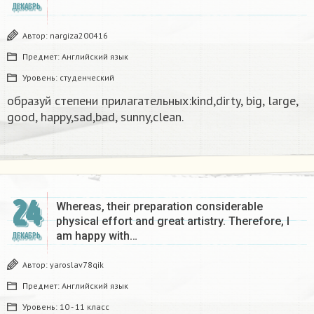
ДЕКАБРЬ
Автор:
nargiza200416
Предмет:
Английский язык
Уровень:
студенческий
образуй степени прилагательных:kind,dirty, big, large,
good, happy,sad,bad, sunny,clean.​
24
Whereas, their preparation considerable
physical effort and great artistry. Therefore, I
am happy with…
ДЕКАБРЬ
Автор:
yaroslav78qik
Предмет:
Английский язык
Уровень:
10 - 11 класс