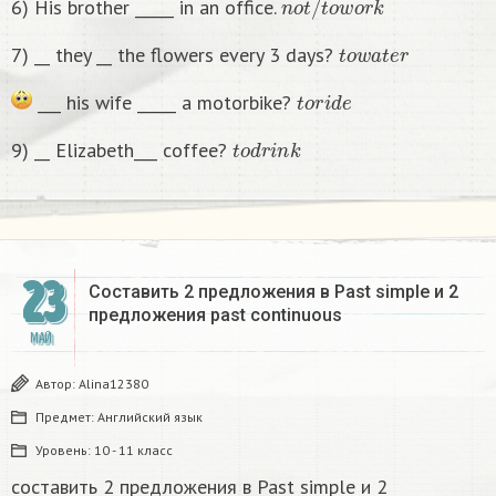
6) His brother _____ in an office.
t
o
w
a
t
e
r
7) __ they __ the flowers every 3 days?
t
o
r
i
d
e
___ his wife _____ a motorbike?
t
o
d
r
i
n
k
9) __ Elizabeth___ coffee?
23
Составить 2 предложения в Past simple и 2
предложения past continuous
МАЙ
Автор:
Alina12380
Предмет:
Английский язык
Уровень:
10 - 11 класс
составить 2 предложения в Past simple и 2