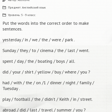
Предмет:
Английский язык
Уровень:
5 - 9 класс
Put the words into the correct order to make
sentences.
yesterday / in / we / the / were / park .
Sunday / they / to / cinema / the / last / went.
spent / day / the / boating / boys / all.
did / your / shirt / yellow / buy / where / you ?
had / with / the / on /1 / dinner / night / family /
Tuesday .
play / football / the / didn’t / Keith / in / street.
abroad / did / last / travel / summer / you ?