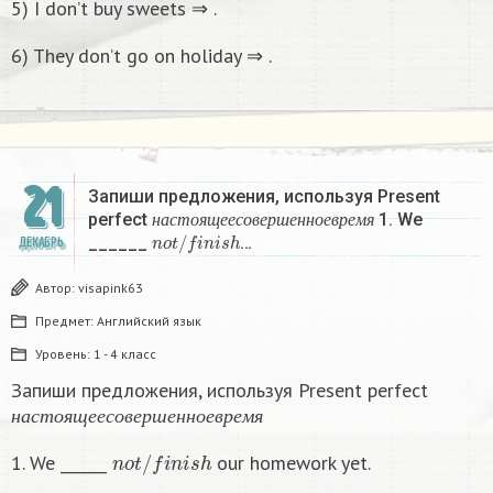
5) I don’t buy sweets ⇒ .
6) They don’t go on holiday ⇒ .
21
Запиши предложения, используя Present
н
а
с
т
о
я
щ
е
е
с
о
в
е
р
ш
е
н
н
о
е
в
р
е
м
я
perfect
1. We
n
o
t
/
f
n
i
s
h
н
а
с
т
о
я
щ
е
е
с
о
в
е
р
ш
е
н
н
о
е
в
р
е
м
я
______
…
ДЕКАБРЬ
Автор:
visapink63
Предмет:
Английский язык
Уровень:
1 - 4 класс
Запиши предложения, используя Present perfect
н
а
с
т
о
я
щ
е
е
с
о
в
е
р
ш
е
н
н
о
е
в
р
е
м
я
н
а
с
т
о
я
щ
е
е
с
о
в
е
р
ш
е
н
н
о
е
в
р
е
м
я
n
o
t
/
f
n
i
s
h
1. We ______
our homework yet.