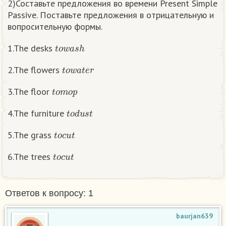
2)Составьте предложения во времени Present Simple
Passive. Поставьте предложения в отрицательную и
вопросительную формы.
t
o
w
a
s
h
1.The desks
t
o
w
a
t
e
r
2.The flowers
t
o
m
o
p
3.The floor
t
o
d
u
s
t
4.The furniture
t
o
c
u
t
5.The grass
t
o
c
u
t
6.The trees
Ответов к вопросу: 1
baurjan639