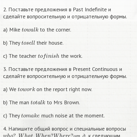
2. Поставьте предложения в Past Indefinite и
сделайте вопросительную и отрицательную формы.
t
o
w
a
l
k
a) Mike
to the corner.
t
o
s
e
l
l
b) They
their house.
t
o
f
n
i
s
h
c) The teacher
the work.
3. Поставьте предложения в Present Continuous и
сделайте вопросительную и отрицательную формы.
t
o
w
o
r
k
a) We
on the report right now.
t
o
t
a
l
k
b) The man
to Mrs Brown.
t
o
m
a
k
e
c) They
much noise at the moment.
4. Напишите общий вопрос и специальные вопросы
w
h
o
?
,
W
h
a
t
,
W
h
e
n
?
W
h
e
r
e
?
и
т
.
д
.
к следующим