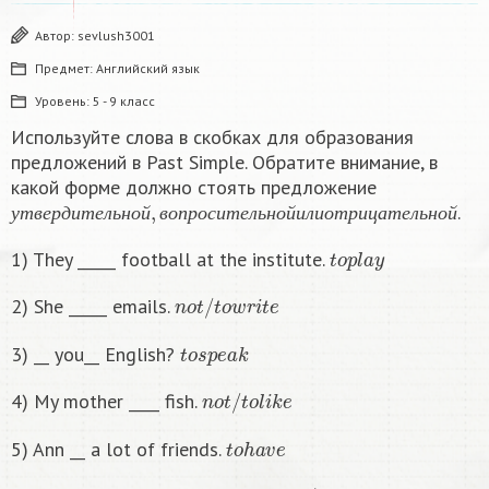
Автор:
sevlush3001
Предмет:
Английский язык
Уровень:
5 - 9 класс
Используйте слова в скобках для образования
предложений в Past Simple. Обратите внимание, в
какой форме должно стоять предложение
у
т
в
е
р
д
и
т
е
л
ь
н
о
й
,
в
о
п
р
о
с
и
т
е
л
ь
н
о
й
и
л
и
о
т
р
и
ц
а
т
е
л
ь
н
о
й
.
у
т
в
е
р
д
и
т
е
л
ь
н
о
й
в
о
п
р
о
с
и
т
е
л
ь
н
о
й
и
л
и
о
т
р
и
ц
а
т
е
л
ь
н
о
й
t
o
p
l
a
y
1) They _____ football at the institute.
n
o
t
/
t
o
w
r
i
t
e
2) She _____ emails.
t
o
s
p
e
a
k
3) __ you__ English?
n
o
t
/
t
o
l
i
k
e
4) My mother ____ fish.
t
o
h
a
v
e
5) Ann __ a lot of friends.
n
o
t
/
t
o
w
o
r
k