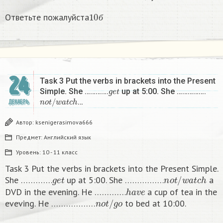
10
б
Ответьте пожалуйста
б
24
Task 3 Put the verbs in brackets into the Present
g
e
t
Simple. She ………….
up at 5:00. She …………….
n
o
t
/
w
a
t
c
h
…
ДЕКАБРЬ
Автор:
ksenigerasimova666
Предмет:
Английский язык
Уровень:
10 - 11 класс
Task 3 Put the verbs in brackets into the Present Simple.
g
e
t
n
o
t
/
w
a
t
c
h
She ………….
up at 5:00. She …………….
a
h
a
v
e
DVD in the evening. He ………….
a cup of tea in the
n
o
t
/
g
o
eveving. He ………………
to bed at 10:00. ​