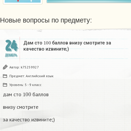
Новые вопросы по предмету:
24
100
Дам сто
баллов внизу смотрите за
качество иzвините;)
ДЕКАБРЬ
Автор:
k75259927
Предмет:
Английский язык
Уровень:
5 - 9 класс
100
дам сто
баллов
внизу смотрите
за качество иzвините;)