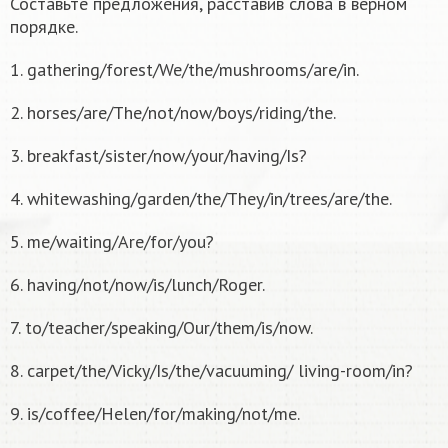
Составьте предложения, расставив слова в верном
порядке.
1. gathering/forest/We/the/mushrooms/are/in.
2. horses/are/The/not/now/boys/riding/the.
3. breakfast/sister/now/your/having/Is?
4. whitewashing/garden/the/They/in/trees/are/the.
5. me/waiting/Are/for/you?
6. having/not/now/is/lunch/Roger.
7. to/teacher/speaking/Our/them/is/now.
8. carpet/the/Vicky/Is/the/vacuuming/ living-room/in?
9. is/coffee/Helen/for/making/not/me.