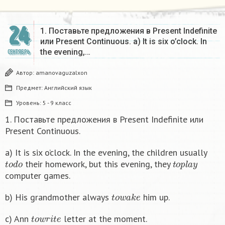
24
1. Поставьте предложения в Present Indefinite
или Present Continuous. a) It is six o’clock. In
the evening,…
СЕНТЯБРЬ
Автор:
amanovaguzalxon
Предмет:
Английский язык
Уровень:
5 - 9 класс
1. Поставьте предложения в Present Indefinite или
Present Continuous.
a) It is six o’clock. In the evening, the children usually
t
o
d
o
t
o
p
l
a
y
their homework, but this evening, they
computer games.
t
o
w
a
k
e
b) His grandmother always
him up.
t
o
w
r
i
t
e
c) Ann
letter at the moment.