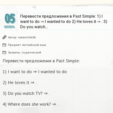
05
Перевести предложения в Past Simple: 1) I
want to do ⇒ I wanted to do 2) He loves it ⇒ . 3)
Do you watch…
ОКТЯБРЬ
Автор:
natanichik06
Предмет:
Английский язык
Уровень:
студенческий
Перевести предложения в Past Simple:
1) I want to do ⇒ I wanted to do
2) He loves it ⇒ .
3) Do you watch TV? ⇒ .
4) Where does she work? ⇒ .