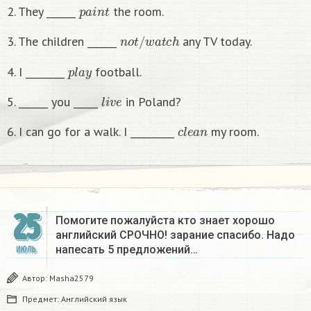
p
a
i
n
t
2. They ______
the room.
n
o
t
/
w
a
t
c
h
3. The children ______
any TV today.
p
l
a
y
4. I ________
football.
l
i
v
e
5. ______ you _____
in Poland?
c
l
e
a
n
6. I can go for a walk. I _________
my room.​
25
Помогите пожалуйста кто знает хорошо
английский СРОЧНО! зарание спасибо. Надо
напесать 5 предложений…
ИЮЛЬ
Автор:
Masha2579
Предмет:
Английский язык