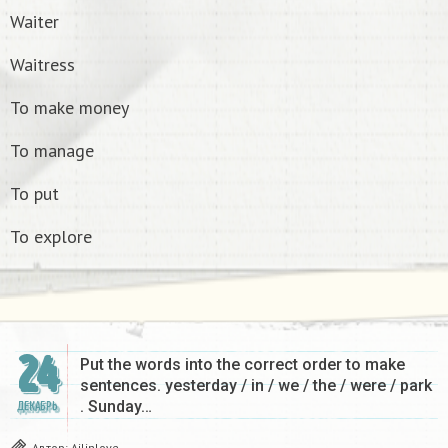
Waiter
Waitress
To make money
To manage
To put
To explore
24
Put the words into the correct order to make
sentences. yesterday / in / we / the / were / park
. Sunday…
ДЕКАБРЬ
Автор:
Ailinlove