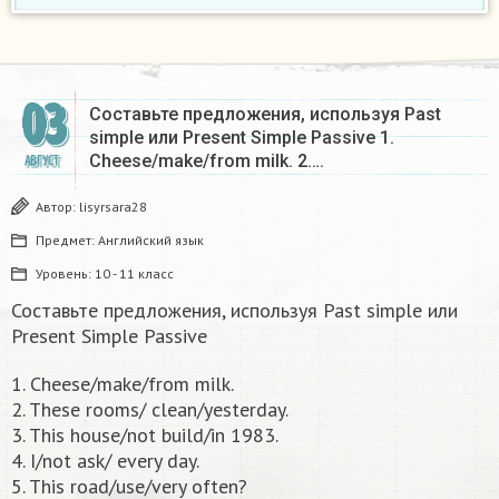
03
Составьте предложения, используя Past
simple или Present Simple Passive 1.
Cheese/make/from milk. 2….
АВГУСТ
Автор:
lisyrsara28
Предмет:
Английский язык
Уровень:
10 - 11 класс
Составьте предложения, используя Past simple или
Present Simple Passive
1. Cheese/make/from milk.
2. These rooms/ clean/yesterday.
3. This house/not build/in 1983.
4. I/not ask/ every day.
5. This road/use/very often?