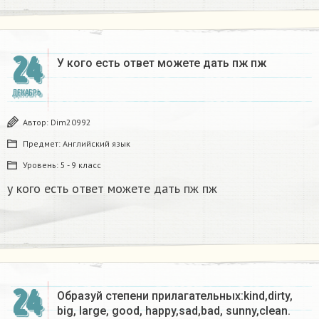
24
У кого есть ответ можете дать пж пж ​
ДЕКАБРЬ
Автор:
Dim20992
Предмет:
Английский язык
Уровень:
5 - 9 класс
у кого есть ответ можете дать пж пж
24
Образуй степени прилагательных:kind,dirty,
big, large, good, happy,sad,bad, sunny,clean.​