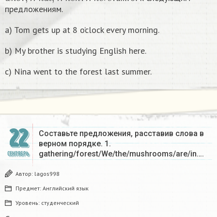
и
т
д
предложениям.
a) Tom gets up at 8 o’clock every morning.
b) My brother is studying English here.
c) Nina went to the forest last summer.
22
Составьте предложения, расставив слова в
верном порядке. 1.
gathering/forest/We/the/mushrooms/are/in….
СЕНТЯБРЬ
Автор:
lagos998
Предмет:
Английский язык
Уровень:
студенческий