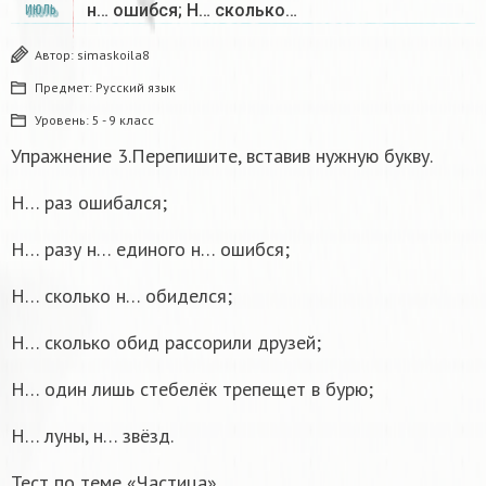
н… ошибся; Н… сколько…
ИЮЛЬ
Автор:
simaskoila8
Предмет:
Русский язык
Уровень:
5 - 9 класс
Упражнение 3.Перепишите, вставив нужную букву.
Н… раз ошибался;
Н… разу н… единого н… ошибся;
Н… сколько н… обиделся;
Н… сколько обид рассорили друзей;
Н… один лишь стебелёк трепещет в бурю;
Н… луны, н… звёзд.
Тест по теме «Частица»