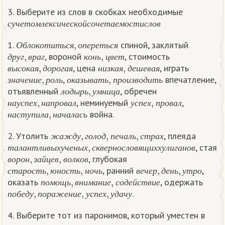
3. Выберите из слов в скобках необходимые
с
у
ч
е
т
о
м
л
е
к
с
и
ч
е
с
к
о
й
с
о
ч
е
т
а
е
м
о
с
т
и
с
л
о
в
с
у
ч
е
т
о
м
л
е
к
с
и
ч
е
с
к
о
й
с
о
ч
е
т
а
е
м
о
с
т
и
с
л
о
в
О
б
л
о
к
о
т
и
т
ь
с
я
,
о
п
е
р
е
т
ь
с
я
1.
спиной, заклятый
д
р
у
г
,
в
р
а
г
к
о
н
ь
,
ц
в
е
т
О
б
л
о
к
о
т
и
т
ь
с
я
о
п
е
р
е
т
ь
с
я
, вороной
, стоимость
в
ы
с
о
к
а
я
,
д
о
р
о
г
а
я
н
и
з
к
а
я
,
д
е
ш
е
в
а
я
д
р
у
г
в
р
а
г
к
о
н
ь
ц
в
е
т
, цена
, играть
з
н
а
ч
е
н
и
е
,
р
о
л
ь
о
к
а
з
ы
в
а
т
ь
,
п
р
о
и
з
в
о
д
и
т
ь
в
ы
с
о
к
а
я
д
о
р
о
г
а
я
н
и
з
к
а
я
д
е
ш
е
в
а
я
,
впечатление,
л
о
д
ы
р
ь
,
у
м
н
и
ц
а
з
н
а
ч
е
н
и
е
р
о
л
ь
о
к
а
з
ы
в
а
т
ь
п
р
о
и
з
в
о
д
и
т
ь
отъявленный
, обречен
н
а
у
с
п
е
х
,
н
а
п
р
о
в
а
л
у
с
п
е
х
,
п
р
о
в
а
л
л
о
д
ы
р
ь
у
м
н
и
ц
а
, неминуемый
,
н
а
с
т
у
п
и
л
а
,
н
а
ч
а
л
а
с
ь
н
а
у
с
п
е
х
н
а
п
р
о
в
а
л
у
с
п
е
х
п
р
о
в
а
л
война.
н
а
с
т
у
п
и
л
а
н
а
ч
а
л
а
с
ь
ж
а
ж
д
у
,
г
о
л
о
д
,
п
е
ч
а
л
ь
,
с
т
р
а
х
2. Утолить
, плеяда
т
а
л
а
н
т
л
и
в
ы
х
у
ч
е
н
ы
х
,
с
к
в
е
р
н
о
с
л
о
в
я
щ
и
х
х
у
л
и
г
а
н
о
в
ж
а
ж
д
у
г
о
л
о
д
п
е
ч
а
л
ь
с
т
р
а
х
, стая
в
о
р
о
н
,
з
а
й
ц
е
в
,
в
о
л
к
о
в
т
а
л
а
н
т
л
и
в
ы
х
у
ч
е
н
ы
х
с
к
в
е
р
н
о
с
л
о
в
я
щ
и
х
х
у
л
и
г
а
н
о
в
, глубокая
с
т
а
р
о
с
т
ь
,
ю
н
о
с
т
ь
,
н
о
ч
ь
в
е
ч
е
р
,
д
е
н
ь
,
у
т
р
о
в
о
р
о
н
з
а
й
ц
е
в
в
о
л
к
о
в
, ранний
,
п
о
м
о
щ
ь
,
в
н
и
м
а
н
и
е
,
с
о
д
е
й
с
т
в
и
е
с
т
а
р
о
с
т
ь
ю
н
о
с
т
ь
н
о
ч
ь
в
е
ч
е
р
д
е
н
ь
у
т
р
о
оказать
, одержать
п
о
б
е
д
у
,
п
о
р
а
ж
е
н
и
е
,
у
с
п
е
х
,
у
д
а
ч
у
п
о
м
о
щ
ь
в
н
и
м
а
н
и
е
с
о
д
е
й
с
т
в
и
е
.
п
о
б
е
д
у
п
о
р
а
ж
е
н
и
е
у
с
п
е
х
у
д
а
ч
у
4. Выберите тот из паронимов, который уместен в