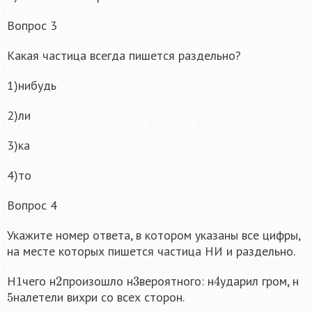
н
е
Вопрос 3
Какая частица всегда пишется раздельно?
1)нибудь
2)ли
3)ка
4)то
Вопрос 4
Укажите номер ответа, в котором указаны все цифры,
на месте которых пишется частица НИ и раздельно.
1
2
3
4
Н
чего н
произошло н
вероятного: н
ударил гром, н
5
налетели вихри со всех сторон.