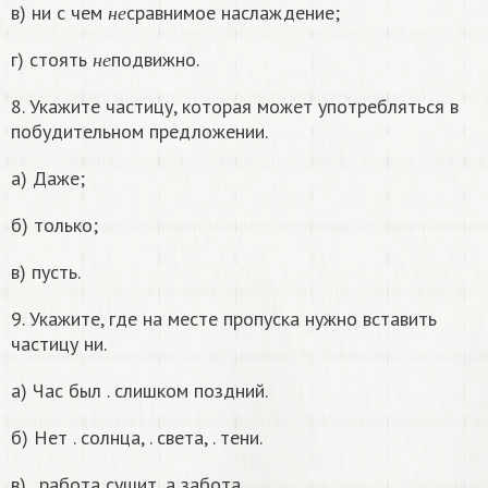
н
е
в) ни с чем
сравнимое наслаждение;
н
е
н
е
г) стоять
подвижно.
н
е
8. Укажите частицу, которая может употребляться в
побудительном предложении.
а) Даже;
б) только;
в) пусть.
9. Укажите, где на месте пропуска нужно вставить
частицу ни.
а) Час был . слишком поздний.
б) Нет . солнца, . света, . тени.
в) . работа сушит, а забота.