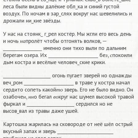
леса были видны далёкие обл_ка и синий густой
воздух. По ночам в зар_слях вокруг нас шевелились и
дрожали ни_кие звёзды.
У нас на стоянк_ г_рел костёр. Мы жгли его весь день
н
а
и ночь
пролёт чтобы отгонять волков, —
н
а
__________________ именно они тихо выли по дальним
з
,
с
берегам озера. Их _______________________ бе
покоили
з
с
дым костра и весёлые человеч_ские крики.
______________________ огонь пугает зверей но однажды
веч_ром _______________________ в траве у костра начал
т
о
сердито сопеть какой
зверь. Его не было видно. Он
н
,
н
н
в
о
т
о
озабоче
о бегал
круг нас шумел высокой травой
н
н
н
в
о
фыркал и ______________________ сердился но не
высов_вал из травы даже ушей.
Картошка жарилась на сковороде от неё шёл острый
вкусный запах и зверь __________________________