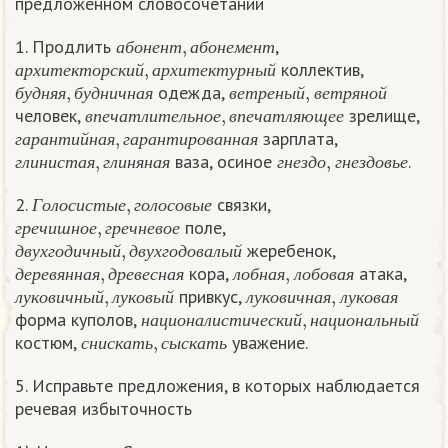
предложенном словосочетании
а
б
о
н
е
н
т
,
а
б
о
н
е
м
е
н
т
1. Продлить
,
а
р
х
и
т
е
к
т
о
р
с
к
и
й
,
а
р
х
и
т
е
к
т
у
р
н
ы
й
а
б
о
н
е
н
т
а
б
о
н
е
м
е
н
т
коллектив,
б
у
д
н
я
я
,
б
у
д
н
и
ч
н
а
я
в
е
т
р
е
н
ы
й
,
в
е
т
р
я
н
о
й
а
р
х
и
т
е
к
т
о
р
с
к
и
й
а
р
х
и
т
е
к
т
у
р
н
ы
й
одежда,
в
п
е
ч
а
т
л
и
т
е
л
ь
н
о
е
,
в
п
е
ч
а
т
л
я
ю
щ
е
е
б
у
д
н
я
я
б
у
д
н
и
ч
н
а
я
в
е
т
р
е
н
ы
й
в
е
т
р
я
н
о
й
человек,
зрелище,
г
а
р
а
н
т
и
й
н
а
я
,
г
а
р
а
н
т
и
р
о
в
а
н
н
а
я
в
п
е
ч
а
т
л
и
т
е
л
ь
н
о
е
в
п
е
ч
а
т
л
я
ю
щ
е
е
зарплата,
г
л
и
н
и
с
т
а
я
,
г
л
и
н
я
н
а
я
г
н
е
з
д
о
,
г
н
е
з
д
о
в
ь
е
г
а
р
а
н
т
и
й
н
а
я
г
а
р
а
н
т
и
р
о
в
а
н
н
а
я
ваза, осиное
.
г
л
и
н
и
с
т
а
я
г
л
и
н
я
н
а
я
г
н
е
з
д
о
г
н
е
з
д
о
в
ь
е
Г
о
л
о
с
и
с
т
ы
е
,
г
о
л
о
с
о
в
ы
е
2.
связки,
г
р
е
ч
и
ш
н
о
е
,
г
р
е
ч
н
е
в
о
е
Г
о
л
о
с
и
с
т
ы
е
г
о
л
о
с
о
в
ы
е
поле,
д
в
у
х
г
о
д
и
ч
н
ы
й
,
д
в
у
х
г
о
д
о
в
а
л
ы
й
г
р
е
ч
и
ш
н
о
е
г
р
е
ч
н
е
в
о
е
жеребенок,
д
е
р
е
в
я
н
н
а
я
,
д
р
е
в
е
с
н
а
я
л
о
б
н
а
я
,
л
о
б
о
в
а
я
д
в
у
х
г
о
д
и
ч
н
ы
й
д
в
у
х
г
о
д
о
в
а
л
ы
й
кора,
атака,
л
у
к
о
в
и
ч
н
ы
й
,
л
у
к
о
в
ы
й
л
у
к
о
в
и
ч
н
а
я
,
л
у
к
о
в
а
я
д
е
р
е
в
я
н
н
а
я
д
р
е
в
е
с
н
а
я
л
о
б
н
а
я
л
о
б
о
в
а
я
привкус,
н
а
ц
и
о
н
а
л
и
с
т
и
ч
е
с
к
и
й
,
н
а
ц
и
о
н
а
л
ь
н
ы
й
л
у
к
о
в
и
ч
н
ы
й
л
у
к
о
в
ы
й
л
у
к
о
в
и
ч
н
а
я
л
у
к
о
в
а
я
форма куполов,
с
н
и
с
к
а
т
ь
,
с
ы
с
к
а
т
ь
н
а
ц
и
о
н
а
л
и
с
т
и
ч
е
с
к
и
й
н
а
ц
и
о
н
а
л
ь
н
ы
й
костюм,
уважение.
с
н
и
с
к
а
т
ь
с
ы
с
к
а
т
ь
5. Исправьте предложения, в которых наблюдается
речевая избыточность