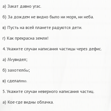
а) Закат давно угас.
б) За дождем не видно было ни моря, ни неба.
в) Пусть на всей планете радуются дети.
г) Как прекрасна земля!
4. Укажите случаи написания частицы через дефис.
Н
е
а)
увидел;
Н
е
б
ы
б) захотел
;
б
ы
т
о
в) сделал
.
т
о
5. Укажите случаи неверного написания частиц.
а) Кое-где видны облачка.