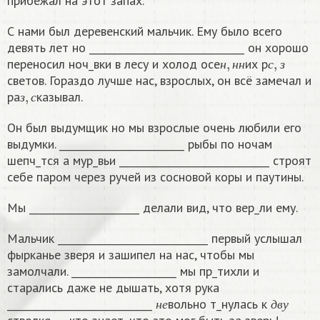
прибежал на этот запах.
С нами был деревенский мальчик. Ему было всего
девять лет но _______________________________ он хорошо
н
,
н
н
с
,
з
переносил ноч_вки в лесу и холод осе
их р
н
н
н
с
з
светов. Гораздо лучше нас, взрослых, он всё замечал и
з
,
с
ра
казывал.
з
с
Он был выдумщик но мы взрослые очень любили его
выдумки. _________________________ рыбы по ночам
шепч_тся а мур_вьи ______________________________ строят
себе паром через ручей из сосновой коры и паутины.
Мы ______________________ делали вид, что вер_ли ему.
Мальчик ______________________________ первый услышал
фырканье зверя и зашипел на нас, чтобы мы
замолчали. _____________________ мы пр_тихли и
старались даже не дышать, хотя рука
н
е
д
в
у
_____________________________
вольно т_нулась к
н
е
д
в
у