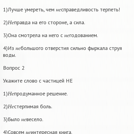
н
е
1)Лучше умереть, чем
справедливость терпеть!
н
е
Н
е
2)
правда на его стороне, а сила.
Н
е
н
е
3)Она смотрела на него с
годованием.
н
е
н
е
4)Из
большого отверстия сильно фыркала струя
н
е
воды.
Вопрос 2
Укажите слово с частицей НЕ
Н
е
1)
продуманное решение.
Н
е
Н
е
2)
стерпимая боль.
Н
е
н
е
3)Было
весело.
н
е
н
е
4)Совсем
интересная книга.