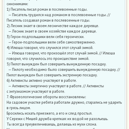
синонимами:
1) Писатель писал роман в послевоенные годы.
— Писатель трудился над романом в послевоенные годы. //
Писатель создавал роман в послевоенные годы.
2) Лесник знает в своем лесничестве каждое деревце.
— Лесник знает в своем хозяйстве каждое деревце.
3) Герои-подпольщики вели себя героически.
— Герои-подпольщики вели себя самоотверженно.
4) Илюша говорил, что случился этот случай зимой.
— Илюша говорил, что произошёл этот случай зимой. // Илюша
говорил, что случилось это происшествие зимой.
5) Пилот вынужден был совершить вынужденную посадку.
— Пилоту необходимо было совершить вынужденную посадку. //
Пилот вынужден был совершить экстренную посадку.
6) Активисты активно участвуют в работе.
— Активисты энергично участвуют в работе. // Активисты
с энтузиазмом участвуют в работе.
7. Фразеологические обороты восстановлены:
На садовом участке ребята работали дружно, старались не ударить
в грязь лицом.
Бросились искать приезжего, а его и след простыл.
У Сережи с Мишей дружба крепкая: их водой не разольешь.
Ты всегда преувеличиваешь, делаешь из мухи слона.