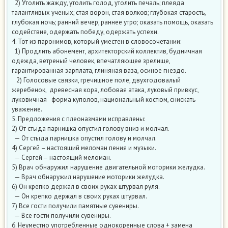
2) Утолить жажду, утолить голод, утолить печаль; плеяда
талантливых ученых; стая ворон, стая волков; глубокая старость,
глубокая ночь; ранний вечер, раннее утро; оказать помощь, оказать
содействие, одержать победу, одержать успехи.
4. Тот из паронимов, который уместен в словосочетании:
1) Продлить абонемент, архитекторский коллектив, будничная
одежда, ветреный человек, впечатляющее зрелище,
гарантированная зарплата, глиняная ваза, осиное гнездо.
2) Голосовые связки, гречишное поле, двухгодовалый
жеребенок, древесная кора, лобовая атака, луковый привкус,
луковичная форма куполов, национальный костюм, снискать
уважение.
5. Предложения с плеоназмами исправлены:
2) От стыда парнишка опустил голову вниз и молчал.
— От стыда парнишка опустил голову и молчал.
4) Сергей – настоящий меломан пения и музыки.
— Сергей – настоящий меломан.
5) Врач обнаружил нарушение двигательной моторики желудка.
— Врач обнаружил нарушение моторики желудка.
6) Он крепко держал в своих руках штурвал руля.
— Он крепко держал в своих руках штурвал.
7) Все гости получили памятные сувениры.
— Все гости получили сувениры.
6. Неуместно употребленные однокоренные слова + замена