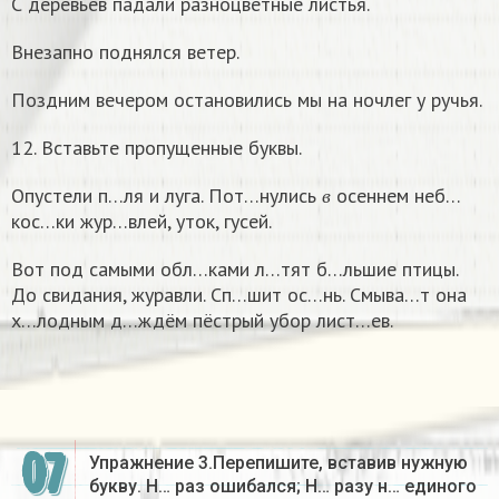
С деревьев падали разноцветные листья.
Внезапно поднялся ветер.
Поздним вечером остановились мы на ночлег у ручья.
12. Вставьте пропущенные буквы.
в
Опустели п…ля и луга. Пот…нулись
осеннем неб…
в
кос…ки жур…влей, уток, гусей.
Вот под самыми обл…ками л…тят б…льшие птицы.
До свидания, журавли. Сп…шит ос…нь. Смыва…т она
х…лодным д…ждём пёстрый убор лист…ев.
07
Упражнение 3.Перепишите, вставив нужную
букву. Н… раз ошибался; Н… разу н… единого