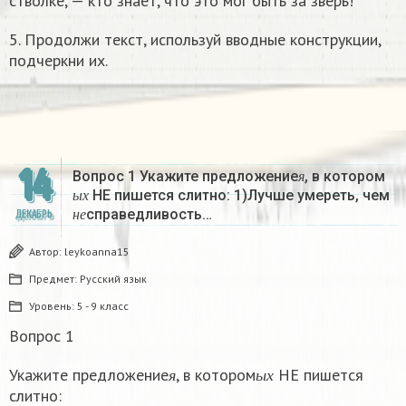
стволке, — кто знает, что это мог быть за зверь!
5. Продолжи текст, используй вводные конструкции,
подчеркни их.
14
я
Вопрос 1 Укажите предложение
, в котором
ы
х
я
НЕ пишется слитно: 1)Лучше умереть, чем
н
е
ы
х
справедливость…
ДЕКАБРЬ
н
е
Автор:
leykoanna15
Предмет:
Русский язык
Уровень:
5 - 9 класс
Вопрос 1
я
ы
х
Укажите предложение
, в котором
НЕ пишется
я
ы
х
слитно: