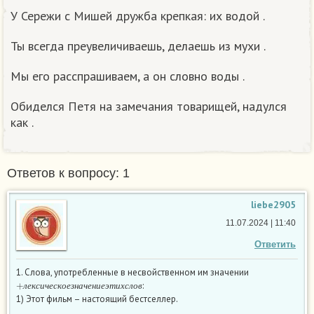
У Сережи с Мишей дружба крепкая: их водой .
Ты всегда преувеличиваешь, делаешь из мухи .
Мы его расспрашиваем, а он словно воды .
Обиделся Петя на замечания товарищей, надулся
как .
Ответов к вопросу: 1
liebe2905
11.07.2024 | 11:40
Ответить
1. Слова, употребленные в несвойственном им значении
+
л
е
к
с
и
ч
е
с
к
о
е
з
н
а
ч
е
н
и
е
э
т
и
х
с
л
о
в
:
л
е
к
с
и
ч
е
с
к
о
е
з
н
а
ч
е
н
и
е
э
т
и
х
с
л
о
в
1) Этот фильм – настоящий бестселлер.