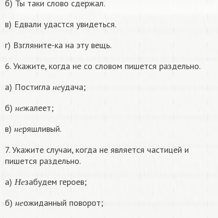
б) Ты таки слово сдержал.
в) Едвали удастся увидеться.
г) Взгляните-ка на эту вещь.
6. Укажите, когда не со словом пишется раздельно.
н
е
а) Постигла
удача;
н
е
н
е
б)
жалеет;
н
е
н
е
в)
ряшливый.
н
е
7. Укажите случаи, когда не является частицей и
пишется раздельно.
Н
е
а)
забудем героев;
Н
е
н
е
б)
ожиданный поворот;
н
е