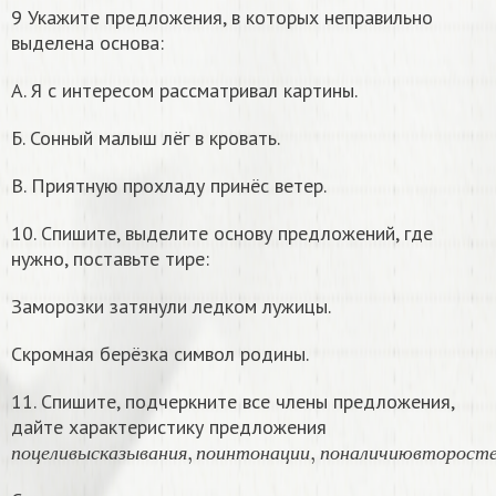
9 Укажите предложения, в которых неправильно
выделена основа:
А. Я с интересом рассматривал картины.
Б. Сонный малыш лёг в кровать.
В. Приятную прохладу принёс ветер.
10. Спишите, выделите основу предложений, где
нужно, поставьте тире:
Заморозки затянули ледком лужицы.
Скромная берёзка символ родины.
11. Спишите, подчеркните все члены предложения,
дайте характеристику предложения
п
о
ц
е
л
и
в
ы
с
к
а
з
ы
в
а
н
и
я
,
п
о
и
н
т
о
н
а
ц
и
и
,
п
о
н
а
л
и
ч
и
ю
в
т
о
р
о
с
т
п
о
ц
е
л
и
в
ы
с
к
а
з
ы
в
а
н
и
я
п
о
и
н
т
о
н
а
ц
и
и
п
о
н
а
л
и
ч
и
ю
в
т
о
р
о
с
т