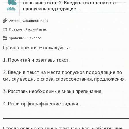
озаглавь текст. 2. Введи в текст на места
пропусков подходящие…
ИЮЛЬ
Автор:
liyakalimullina05
Предмет:
Русский язык
Уровень:
5 - 9 класс
Срочно помогите пожалуйста
1. Прочитай и озаглавь текст.
2. Введи в текст на места пропусков подходящие по
смыслу вводные слова, словосочетания, предложения.
3. Расставь необходимые знаки препинания.
4. Реши орфографические задачи.
______________________________________________________________
Стояла осень в со_нце и туманах. Скво_ь облете_шие