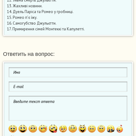
12. Уявна смерть Джульєтти.
13. Жахливі новини.
14. Дуель Паріса та Ромео у гробниці.
15. Ромео п’є їжу.
16. Самогубство Джульєтти.
17. Примирення сімей Монтеккі та Капулетті.
Ответить на вопрос: