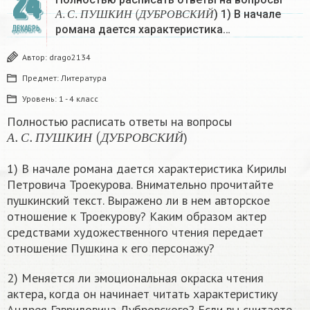
24
А
.
С
.
П
У
Ш
К
И
Н
(
Д
У
Б
Р
О
В
С
К
И
Й
) 1) В начале
А
С
П
У
Ш
К
И
Н
Д
У
Б
Р
О
В
С
К
И
Й
романа дается характеристика…
ДЕКАБРЬ
Автор:
drago2134
Предмет:
Литература
Уровень:
1 - 4 класс
Полностью расписать ответы на вопросы
А
.
С
.
П
У
Ш
К
И
Н
(
Д
У
Б
Р
О
В
С
К
И
Й
)
А
С
П
У
Ш
К
И
Н
Д
У
Б
Р
О
В
С
К
И
Й
1) В начале романа дается характеристика Кирилы
Петровича Троекурова. Внимательно прочитайте
пушкинский текст. Выражено ли в нем авторское
отношение к Троекурову? Каким образом актер
средствами художественного чтения передает
отношение Пушкина к его персонажу?
2) Меняется ли эмоциональная окраска чтения
актера, когда он начинает читать характеристику
Андрея Гавриловича Дубровского? Если вы считаете,