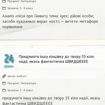
Предмет:
Литература
Уровень:
5 - 9 класс
Аналіз «пісні про Гаявату тема: igeя; дійові особи;
засоби художньої вираз- ності; — витети: метафори
порівняння.​
24
Придумати іншу кінцівку до твору 35 кіло
надії, якась фантастична​ ШВИДШЕЕЕЕ
ДЕКАБРЬ
Автор:
AoiKuro
Предмет:
Литература
Уровень:
5 - 9 класс
придумати іншу кінцівку до твору 35 кіло надії, якась
фантастична​ ШВИДШЕЕЕЕ