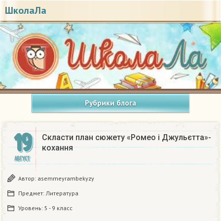
ШколаЛа
Рубрики блога
19
Скласти план сюжету «Ромео і Джульєтта»-
кохання
АВГУСТ
Автор:
asemmeyrambekyzy
Предмет:
Литература
Уровень:
5 - 9 класс