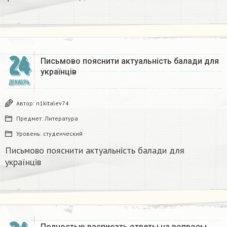
24
Письмово пояснити актуальність балади для
українців
ДЕКАБРЬ
Автор:
n1kitalev74
Предмет:
Литература
Уровень:
студенческий
Письмово пояснити актуальність балади для
українців
Полностью расписать ответы на вопросы