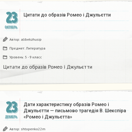
23
Цитати до образів Ромео і Джульєтти​
ОКТЯБРЬ
Автор:
alibekzhusip
Предмет:
Литература
Уровень:
5 - 9 класс
Цитати до образів Ромео і Джульєтти​
23
Дати характеристику образів Ромео і
Джульєтти — письмово трагедія В. Шекспіра
«Ромео і Джульєтта»
ДЕКАБРЬ
Автор:
shtopenko22m