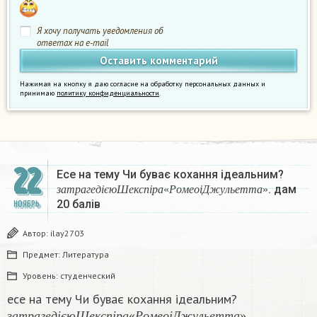
Я хочу получать уведомления об
ответах на e-mail
Нажимая на кнопку я даю согласие на обработку персональных данных и
принимаю
политику конфиденциальности
.
22
Есе на тему Чи буває кохання ідеальним?
з
а
т
р
а
г
е
д
і
є
ю
Ш
е
к
с
п
і
р
а
«
Р
о
м
е
о
і
Д
ж
у
л
ь
е
т
т
а
»
.​ дам
з
а
т
р
а
г
е
д
і
є
ю
Ш
е
к
с
п
і
р
а
«
Р
о
м
е
о
і
Д
ж
у
л
ь
е
т
т
а
»
20 балів
НОЯБРЬ
Автор:
ilay2703
Предмет:
Литература
Уровень:
студенческий
есе на тему Чи буває кохання ідеальним?
з
а
т
р
а
г
е
д
і
є
ю
Ш
е
к
с
п
і
р
а
«
Р
о
м
е
о
і
Д
ж
у
л
ь
е
т
т
а
»
.​