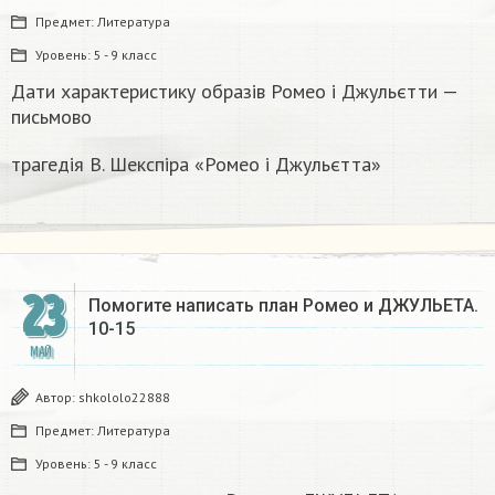
Предмет:
Литература
Уровень:
5 - 9 класс
Дати характеристику образів Ромео і Джульєтти —
письмово
трагедія В. Шекспіра «Ромео і Джульєтта»
23
Помогите написать план Ромео и ДЖУЛЬЕТА.
10-15
МАЙ
Автор:
shkololo22888
Предмет:
Литература
Уровень:
5 - 9 класс