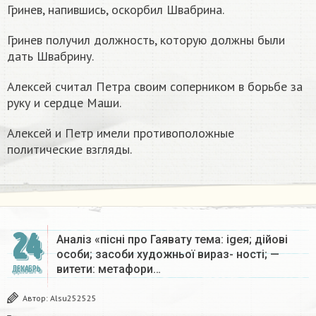
Гринев, напившись, оскорбил Швабрина.
Гринев получил должность, которую должны были
дать Швабрину.
Алексей считал Петра своим соперником в борьбе за
руку и сердце Маши.
Алексей и Петр имели противоположные
политические взгляды.
24
Аналіз «пісні про Гаявату тема: igeя; дійові
особи; засоби художньої вираз- ності; —
витети: метафори…
ДЕКАБРЬ
Автор:
Alsu252525