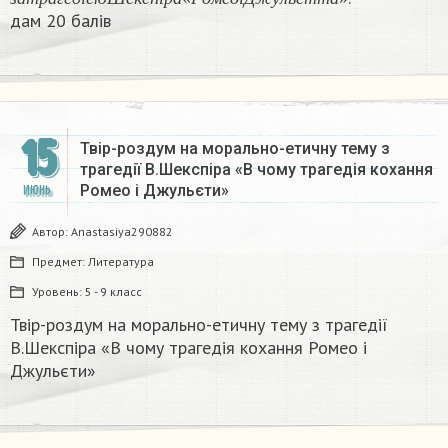
з
а
т
р
а
г
е
д
і
є
ю
Ш
е
к
с
п
і
р
а
«
Р
о
м
е
о
і
Д
ж
у
л
ь
е
т
т
а
»
дам 20 балів
15
Твір-роздум на морально-етичну тему з
трагедії В.Шекспіра «В чому трагедія кохання
Ромео і Джульєти»
ИЮНЬ
Автор:
Anastasiya290882
Предмет:
Литература
Уровень:
5 - 9 класс
Твір-роздум на морально-етичну тему з трагедії
В.Шекспіра «В чому трагедія кохання Ромео і
Джульєти»