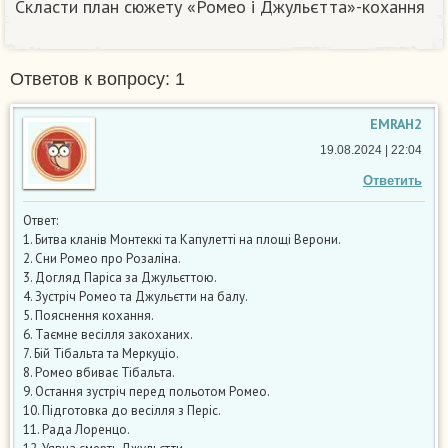
Скласти план сюжету «Ромео і Джульєтта»-кохання
Ответов к вопросу: 1
EMRAH2
19.08.2024 | 22:04
Ответить
Ответ:
1. Битва кланів Монтеккі та Капулетті на площі Верони.
2. Сни Ромео про Розаліна.
3. Догляд Паріса за Джульєттою.
4. Зустріч Ромео та Джульєтти на балу.
5. Пояснення кохання.
6. Таємне весілля закоханих.
7. Бій Тібальта та Меркуціо.
8. Ромео вбиває Тібальта.
9. Остання зустріч перед польотом Ромео.
10. Підготовка до весілля з Періс.
11. Рада Лоренцо.