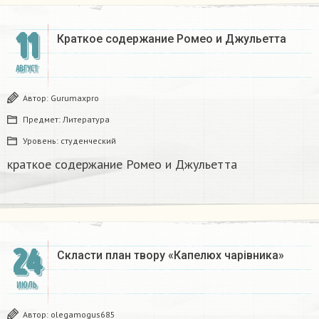
11
Краткое содержание Ромео и Джульетта​
АВГУСТ
Автор:
Gurumaxpro
Предмет:
Литература
Уровень:
студенческий
краткое содержание Ромео и Джульетта​
24
Скласти план твору «Капелюх чарiвника»
ИЮЛЬ
Автор:
olegamogus685