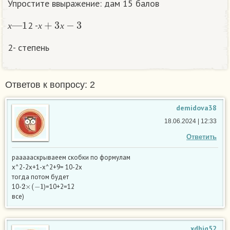
Упростите ввыражение: дам 15 балов
х
—
1
х
+
3
х
−
3
2 -
х
х
х
2- степень
Ответов к вопросу: 2
demidova38
18.06.2024 | 12:33
Ответить
раааааскрываеем скобки по формулaм
x^2-2x+1-x^2+9= 10-2x
тогда потом будет
2
×
(
−
1
10-
)=10+2=12
все)
xdhiq52