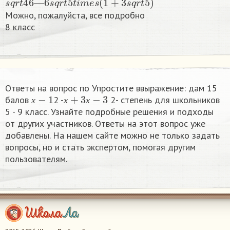
Можно, пожалуйста, все подробно
8 класс​
Ответы на вопрос по Упростите ввыражение: дам 15
х
−
1
х
+
3
х
−
3
балов
2 -
2- степень для школьников
х
х
х
5 - 9 класс. Узнайте подробные решения и подходы
от других участников. Ответы на этот вопрос уже
добавлены. На нашем сайте можно не только задать
вопросы, но и стать экспертом, помогая другим
пользователям.