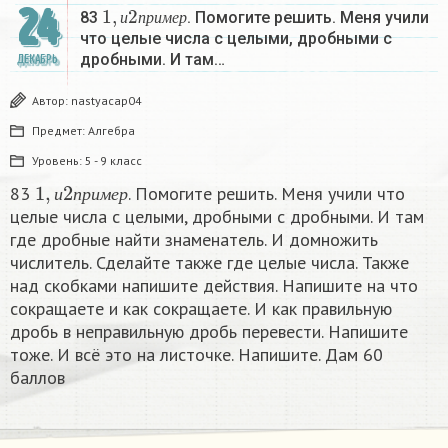
1
,
и
2
п
р
и
м
е
р
24
83
. Помогите решить. Меня учили
и
п
р
и
м
е
р
что целые числа с целыми, дробными с
дробными. И там…
ДЕКАБРЬ
Автор:
nastyacap04
Предмет:
Алгебра
Уровень:
5 - 9 класс
1
,
и
2
п
р
и
м
е
р
83
. Помогите решить. Меня учили что
и
п
р
и
м
е
р
целые числа с целыми, дробными с дробными. И там
где дробные найти знаменатель. И домножить
числитель. Сделайте также где целые числа. Также
над скобками напишите действия. Напишите на что
сокращаете и как сокращаете. И как правильную
дробь в неправильную дробь перевести. Напишите
тоже. И всё это на листочке. Напишите. Дам 60
баллов