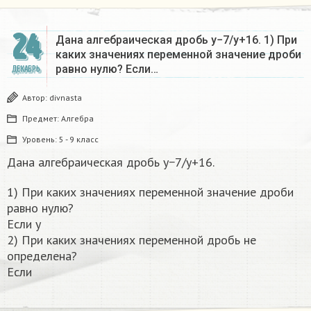
24
Дана алгебраическая дробь y−7/y+16. 1) При
каких значениях переменной значение дроби
равно нулю? Если…
ДЕКАБРЬ
Автор:
divnasta
Предмет:
Алгебра
Уровень:
5 - 9 класс
Дана алгебраическая дробь y−7/y+16.
1) При каких значениях переменной значение дроби
равно нулю?
Если y
2) При каких значениях переменной дробь не
определена?
Если