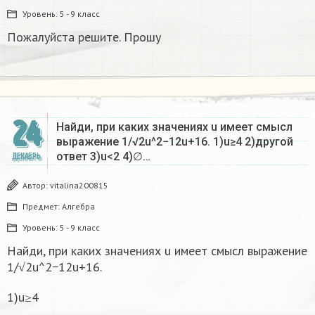
Уровень:
5 - 9 класс
Пожалуйста решите. Прошу
24
Найди, при каких значениях u имеет смысл
выражение 1/√2u^2−12u+16. 1)u≥4 2)другой
ответ 3)u<2 4)∅…
ДЕКАБРЬ
Автор:
vitalina200815
Предмет:
Алгебра
Уровень:
5 - 9 класс
Найди, при каких значениях u имеет смысл выражение
1/√2u^2−12u+16.
1)u≥4