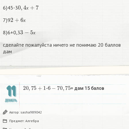
0
,
4
х
+
7
6)45-3
х
2
+
6
х
7)9
х
3
−
5
х
8)6+0,3
х
сделайте пожалуйста ничего не понимаю 20 баллов
дам
2
0
,
75
+
1
6
−
7
0
,
75
11
-
= дам 15 балов​
ДЕКАБРЬ
Автор:
sasha989042
Предмет:
Алгебра