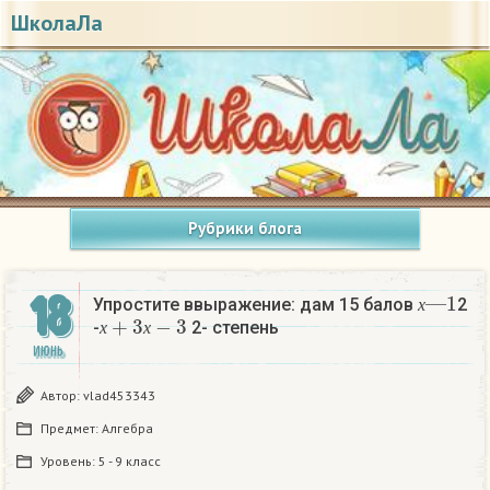
ШколаЛа
Рубрики блога
х
1
—
18
Упростите ввыражение: дам 15 балов
2
х
+
3
х
−
3
х
-
2- степень
х
х
ИЮНЬ
Автор:
vlad453343
Предмет:
Алгебра
Уровень:
5 - 9 класс