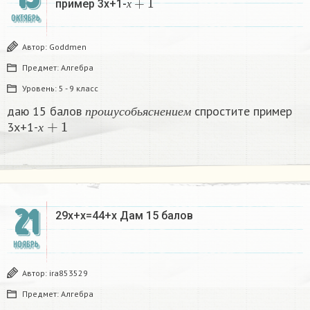
пример 3х+1-
х
ОКТЯБРЬ
Автор:
Goddmen
Предмет:
Алгебра
Уровень:
5 - 9 класс
п
р
о
ш
у
с
о
б
ь
я
с
н
е
н
и
е
м
даю 15 балов
cпростите пример
х
+
1
п
р
о
ш
у
с
о
б
ь
я
с
н
е
н
и
е
м
3х+1-
х
21
29x+x=44+x Дам 15 балов
НОЯБРЬ
Автор:
ira853529
Предмет:
Алгебра