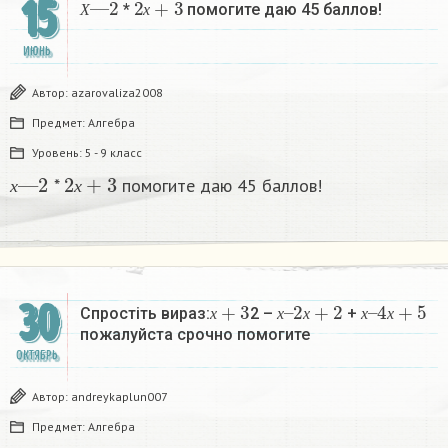
15
*
помогите даю 45 баллов!
Х
х
ИЮНЬ
Автор:
azarovaliza2008
Предмет:
Алгебра
Уровень:
5 - 9 класс
х
—
2
2
х
+
3
*
помогите даю 45 баллов!
х
х
х
+
3
х
2
–
х
+
2
х
4
–
х
+
5
30
Спростіть вираз:
2 –
+
х
х
х
х
х
пожалуйста срочно помогите
ОКТЯБРЬ
Автор:
andreykaplun007
Предмет:
Алгебра