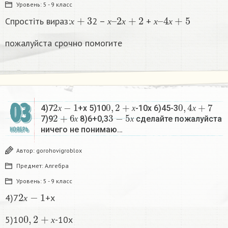
Уровень:
5 - 9 класс
х
+
3
х
2
–
х
+
2
х
4
–
х
+
5
Спростіть вираз:
2 –
+
х
х
х
х
х
пожалуйста срочно помогите
2
х
−
1
0
,
2
+
х
0
,
4
х
+
7
03
4)7
+х 5)10
-10х 6)45-3
2
+
6
х
3
−
5
х
х
х
х
7)9
8)6+0,3
сделайте пожалуйста
х
х
ничего не понимаю…
НОЯБРЬ
Автор:
gorohovigroblox
Предмет:
Алгебра
Уровень:
5 - 9 класс
2
х
−
1
4)7
+х
х
0
,
2
+
х
5)10
-10х
х