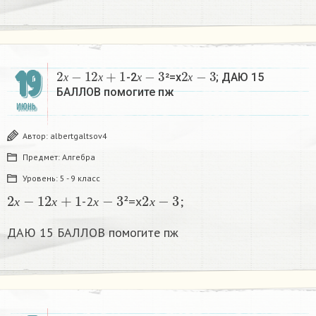
2
х
−
1
2
х
+
1
х
−
3
2
х
−
3
19
-2
²=х
; ДАЮ 15
х
х
х
х
БАЛЛОВ помогите пж
ИЮНЬ
Автор:
albertgaltsov4
Предмет:
Алгебра
Уровень:
5 - 9 класс
2
х
−
1
2
х
+
1
х
−
3
2
х
−
3
-2
²=х
;
х
х
х
х
ДАЮ 15 БАЛЛОВ помогите пж
Х
—
2
2
х
+
3