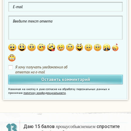
Я хочу получать уведомления об
ответах на e-mail
Нажимая на кнопку я даю согласие на обработку персональных данных и
принимаю
политику конфиденциальности
.
п
р
о
ш
у
с
о
б
ь
я
с
н
е
н
и
е
м
13
Даю 15 балов
cпростите
х
+
1
п
р
о
ш
у
с
о
б
ь
я
с
н
е
н
и
е
м