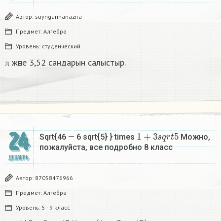
Автор:
suyngarinanazira
Предмет:
Алгебра
Уровень:
студенческий
π және 3,52 сандарын салыстыр.
1
+
3
s
q
r
t
5
24
Sqrt{46 — 6 sqrt{5} } times
Можно,
пожалуйста, все подробно 8 класс​
ДЕКАБРЬ
Автор:
87058476966
Предмет:
Алгебра
Уровень:
5 - 9 класс
s
q
r
t
46
—
6
s
q
r
t
5
t
i
m
e
s
(
1
+
3
s
q
r
t
5
)