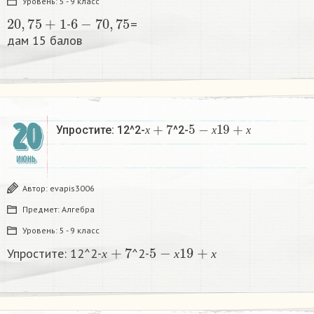
Уровень:
5 - 9 класс
2
0
,
75
+
1
6
−
7
0
,
75
-
=
дам 15 балов​
х
+
7
5
−
х
19
+
х
20
Упростите: 12^2-
^2-
х
х
х
ИЮНЬ
Автор:
evapis3006
Предмет:
Алгебра
Уровень:
5 - 9 класс
х
+
7
5
−
х
19
+
х
Упростите: 12^2-
^2-
х
х
х