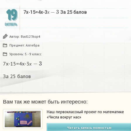
х
−
3
19
7х-15=4х-3
За 25 балов
х
ОКТЯБРЬ
Автор:
Bad123top4
Предмет:
Алгебра
Уровень:
5 - 9 класс
х
−
3
7х-15=4х-3
х
За 25 балов
Вам так же может быть интересно:
Наш первоклассный проект по математике
«Числа вокруг нас»
Читать запись полностью