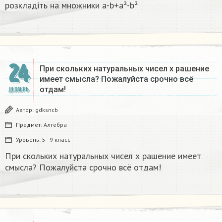
розкладіть на множники а-b+a²-b²​
24
При скольких натуральных чисел х рашение
имеет смысла? Пожалуйста срочно всё
отдам!
ДЕКАБРЬ
Автор:
gdksncb
Предмет:
Алгебра
Уровень:
5 - 9 класс
При скольких натуральных чисел х рашение имеет
смысла? Пожалуйста срочно всё отдам!