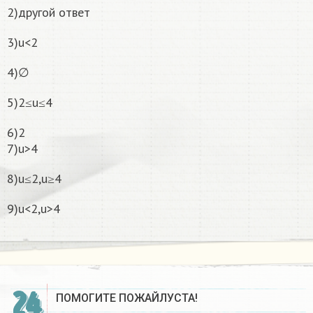
2)другой ответ
3)u<2
4)∅
5)2≤u≤4
6)2
7)u>4
8)u≤2,u≥4
9)u<2,u>4
24
ПОМОГИТЕ ПОЖАЙЛУСТА!