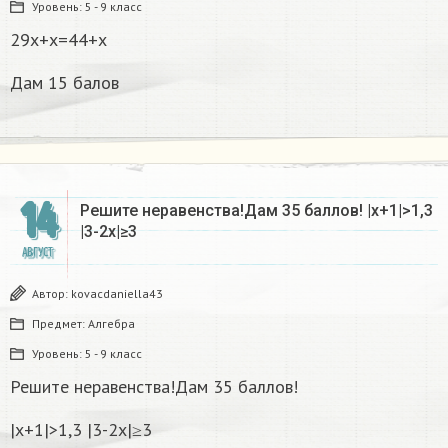
Уровень:
5 - 9 класс
29x+x=44+x
Дам 15 балов
14
Решите неравенства!Дам 35 баллов! |х+1|>1,3
|3-2х|≥3
АВГУСТ
Автор:
kovacdaniella43
Предмет:
Алгебра
Уровень:
5 - 9 класс
Решите неравенства!Дам 35 баллов!
|х+1|>1,3 |3-2х|≥3