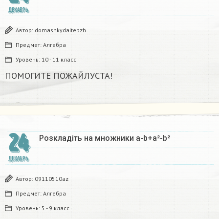
ДЕКАБРЬ
Автор:
domashkydaitepzh
Предмет:
Алгебра
Уровень:
10 - 11 класс
ПОМОГИТЕ ПОЖАЙЛУСТА!
24
Розкладіть на множники а-b+a²-b²​
ДЕКАБРЬ
Автор:
09110510az
Предмет:
Алгебра
Уровень:
5 - 9 класс