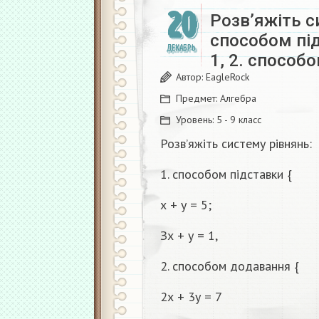
20
Розв’яжіть с
способом підс
ДЕКАБРЬ
1, 2. способ
Автор:
EagleRock
Предмет:
Алгебра
Уровень:
5 - 9 класс
Розв’яжіть систему рівнянь:
1. способом підставки {
х + у = 5;
Зх + у = 1,
2. способом додавання {
2х + 3у = 7