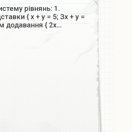
истему рівнянь: 1.
тавки { х + у = 5; Зх + у =
ом додавання { 2х…