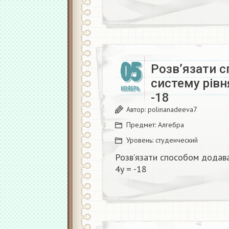
05
Розв’язати 
систему рівня
НОЯБРЬ
-18​
Автор:
polinanadeeva7
Предмет:
Алгебра
Уровень:
студенческий
Розв’язати способом додаван
4y = -18​