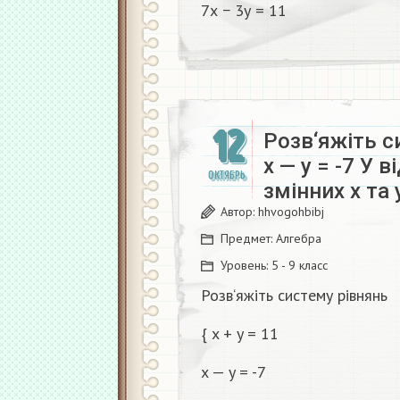
7х − 3у = 11
12
Розв‘яжіть си
x — y = -7 У 
ОКТЯБРЬ
змінних x та 
Автор:
hhvogohbibj
Предмет:
Алгебра
Уровень:
5 - 9 класс
Розв‘яжіть систему рівнянь
{ x + y = 11
x — y = -7