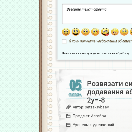
Я хочу получать уведомления об ответ
Нажимая на кнопку я даю согласие на обработк
05
Розвязати с
додавання аб
СЕНТЯБРЬ
2y=-8
Автор:
setzaksybaev
Предмет:
Алгебра
Уровень:
студенческий