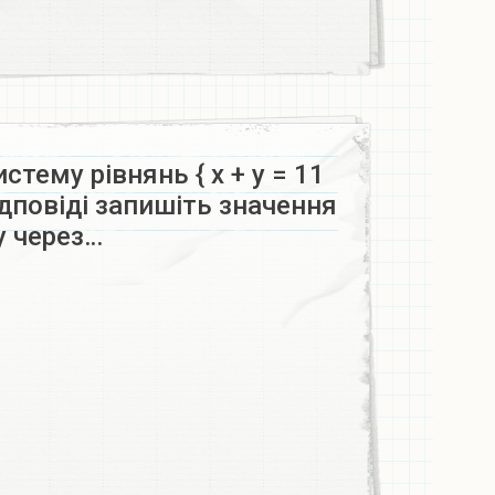
стему рівнянь { x + y = 11
відповіді запишіть значення
y через…