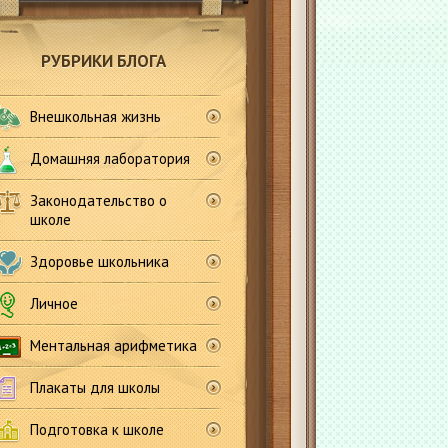
РУБРИКИ БЛОГА
Внешкольная жизнь
Домашняя лаборатория
Законодательство о
школе
Здоровье школьника
Личное
Ментальная арифметика
Плакаты для школы
Подготовка к школе