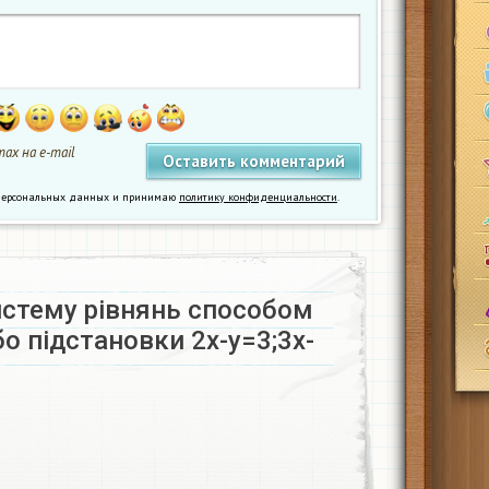
ах на e-mail
у персональных данных и принимаю
политику конфиденциальности
.
истему рівнянь способом
о підстановки 2x-y=3;3x-