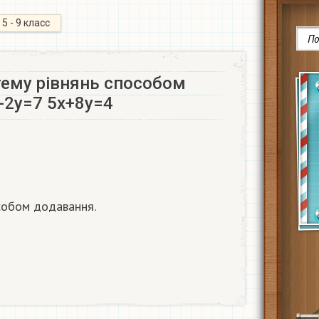
5 - 9 класс
тему рівнянь способом
-2y=7 5x+8y=4
особом додавання.