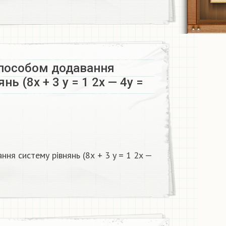
способом додавання
нь (8х + 3 y = 1 2x — 4y =
ня систему рівнянь (8х + 3 y = 1 2x —