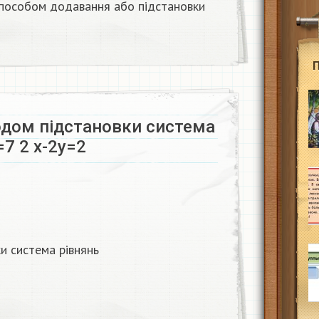
способом додавання або підстановки
дом підстановки система
=7 2 x-2y=2
и система рівнянь