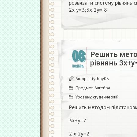
розвязати систему рівнянь 
2x-y=3;3x-2y=-8
08
Решить мето
рівнянь 3x+y
НОЯБРЬ
Автор:
artyrboy08
Предмет:
Алгебра
Уровень:
студенческий
Решить методом підстановк
3x+y=7
2 x-2y=2