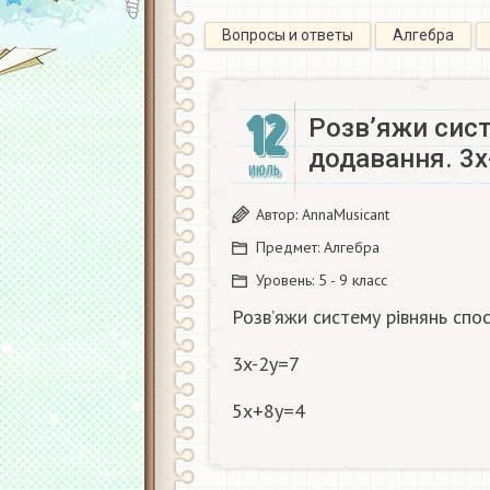
Вопросы и ответы
Алгебра
12
Розвʼяжи сис
додавання. 3x
ИЮЛЬ
Автор:
AnnaMusicant
Предмет:
Алгебра
Уровень:
5 - 9 класс
Розвʼяжи систему рівнянь сп
3x-2y=7
5x+8y=4