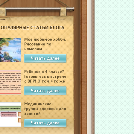
ПОПУЛЯРНЫЕ СТАТЬИ БЛОГА
Мое любимое хобби.
Рисование по
номерам.
Читать далее
Ребенок в 4 классе?
Готовьтесь к встрече
с ВПР! О том, что же
это такое.
Читать далее
Медицинские
группы здоровья для
занятий
физкультурой в
Читать далее
школе