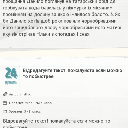
прощання Данило поглянув на татарський брід де
горбкувата вода бавилась у піжмурки із місячним
промінням на долину за якою імлилося болото. 3. Як
би Данило хотів щоб роки повіяли чорнобривцями
його занедбаного двору чорнобривцями його матері
яку він стрічає тільки в спогадах і снах.
24
Відредагуйте текст! пожалуйста если можно
то побыстрее
ДЕКАБРЬ
Автор:
mythic
Предмет:
Українська мова
Уровень:
5 - 9 класс
Відредагуйте текст! пожалуйста если можно то
побыстрее