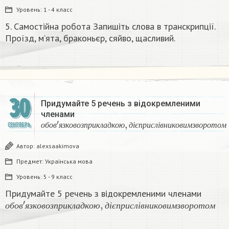
Уровень:
1 - 4 класс
5. Самостійна робота Запишіть слова в транскрипції.
Проїзд, м’ята, браконьєр, сяйво, щасливий.​
30
Придумайте 5 речень з відокремленими
членами
о
б
о
в
′
я
з
к
о
в
о
з
п
р
и
к
л
а
д
к
о
ю
,
д
і
є
п
р
и
с
л
і
в
н
и
к
СЕНТЯБРЬ
о
б
о
в
я
з
к
о
в
о
з
п
р
и
к
л
а
д
к
о
ю
д
і
є
п
р
и
с
л
і
в
н
и
к
о
в
и
м
з
в
о
р
о
т
о
м
Автор:
alexsaakimova
Предмет:
Українська мова
Уровень:
5 - 9 класс
Придумайте 5 речень з відокремленими членами
о
б
о
в
′
я
з
к
о
в
о
з
п
р
и
к
л
а
д
к
о
ю
,
д
і
є
п
р
и
с
л
і
в
н
и
к
о
в
и
м
з
о
б
о
в
я
з
к
о
в
о
з
п
р
и
к
л
а
д
к
о
ю
д
і
є
п
р
и
с
л
і
в
н
и
к
о
в
и
м
з
в
о
р
о
т
о
м