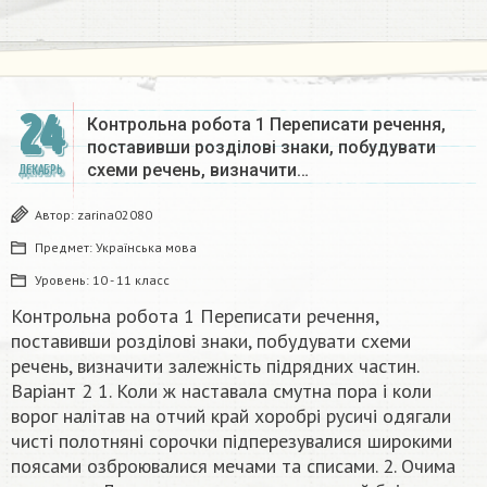
24
Контрольна робота 1 Переписати речення,
поставивши розділові знаки, побудувати
схеми речень, визначити…
ДЕКАБРЬ
Автор:
zarina02080
Предмет:
Українська мова
Уровень:
10 - 11 класс
Контрольна робота 1 Переписати речення,
поставивши розділові знаки, побудувати схеми
речень, визначити залежність підрядних частин.
Варіант 2 1. Коли ж наставала смутна пора і коли
ворог налітав на отчий край хоробрі русичі одягали
чисті полотняні сорочки підперезувалися широкими
поясами озброювалися мечами та списами. 2. Очима