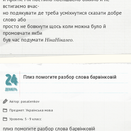
встигаємо вчас-
но подякувати де треба усміхнутися сказати добре
слово або
просто не бовкнути щось коли можна було й
промовчати якби
Н
і
к
а
Н
і
к
а
л
е
о
був час подумати
.​
Н
і
к
а
Н
і
к
а
л
е
о
24
Плиз помогите разбор слова барвінковій
ДЕКАБРЬ
Автор:
pasalenkov
Предмет:
Українська мова
Уровень:
5 - 9 класс
плиз помогите разбор слова барвінковій