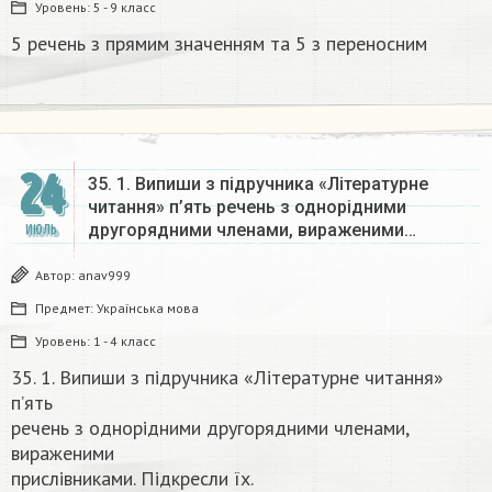
Уровень:
5 - 9 класс
5 речень з прямим значенням та 5 з переносним
24
35. 1. Випиши з підручника «Літературне
читання» п’ять речень з однорідними
другорядними членами, вираженими…
ИЮЛЬ
Автор:
anav999
Предмет:
Українська мова
Уровень:
1 - 4 класс
35. 1. Випиши з підручника «Літературне читання»
п’ять
речень з однорідними другорядними членами,
вираженими
прислівниками. Підкресли їх.