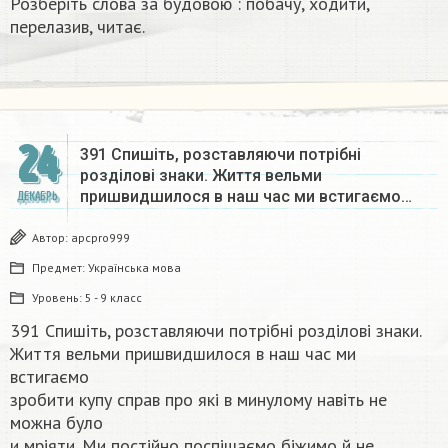
Розберіть слова за будовою : побачу, ходити,
перелазив, читає.
24
391 Спишіть, розставляючи потрібні
розділові знаки. Життя вельми
пришвидшилося в наш час ми встигаємо…
ДЕКАБРЬ
Автор:
apcpro999
Предмет:
Українська мова
Уровень:
5 - 9 класс
391 Спишіть, розставляючи потрібні розділові знаки.
Життя вельми пришвидшилося в наш час ми
встигаємо
зробити купу справ про які в минулому навіть не
можна було
и мріяти. Ми постійно поспішаємо біжимо й не