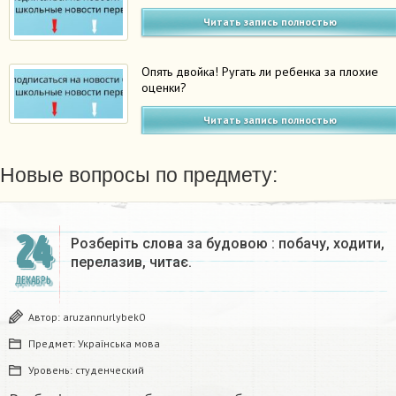
Читать запись полностью
Опять двойка! Ругать ли ребенка за плохие
оценки?
Читать запись полностью
Новые вопросы по предмету:
24
Розберіть слова за будовою : побачу, ходити,
перелазив, читає.
ДЕКАБРЬ
Автор:
aruzannurlybek0
Предмет:
Українська мова
Уровень:
студенческий