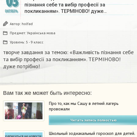
03
пізнання себе та вибір професії за
покликанням». ТЕРМІНОВО! дуже…
ОКТЯБРЬ
Автор:
holfad
Предмет:
Українська мова
Уровень:
5 - 9 класс
творче завдання за темою: «Важливість пізнання себе
та вибір професії за покликанням». ТЕРМІНОВО!
дуже потрібно!
Вам так же может быть интересно:
Про то, как мы Сашу в летний лагерь
провожали
Читать запись полностью
Школьный зодиакальный гороскоп для детей.