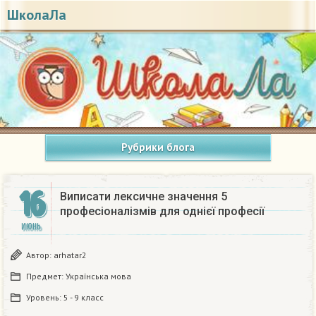
ШколаЛа
Рубрики блога
16
Виписати лексичне значення 5
професіоналізмів для однієї професії
ИЮНЬ
Автор:
arhatar2
Предмет:
Українська мова
Уровень:
5 - 9 класс