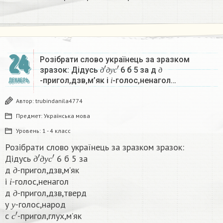
24
Розібрати слово українець за зразком
д
′
д
у
с
′
д
зразок: Дідусь
6 б 5 за д
і
д
д
у
с
д
-пригол,дзв,м’як і
-голос,ненагол…
ДЕКАБРЬ
і
Автор:
trubindanila4774
Предмет:
Українська мова
Уровень:
1 - 4 класс
Розібрати слово українець за зразком зразок:
д
′
д
у
с
′
Дідусь
6 б 5 за
д
д
д
у
с
д
-пригол,дзв,м’як
і
д
і
-голос,ненагол
д
і
д
-пригол,дзв,тверд
у
д
у
-голос,народ
с
′
у
с
-пригол,глух,м’як​
с