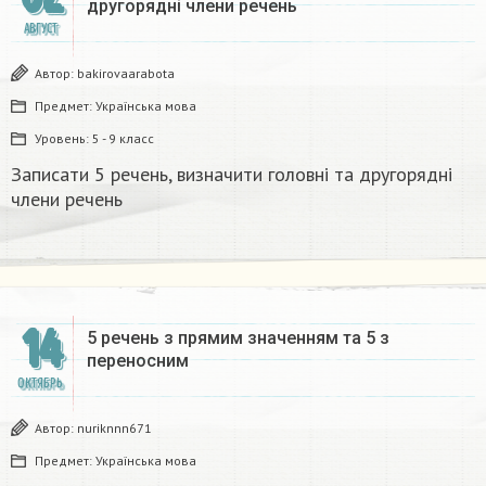
другорядні члени речень
АВГУСТ
Автор:
bakirovaarabota
Предмет:
Українська мова
Уровень:
5 - 9 класс
Записати 5 речень, визначити головні та другорядні
члени речень
14
5 речень з прямим значенням та 5 з
переносним
ОКТЯБРЬ
Автор:
nuriknnn671
Предмет:
Українська мова