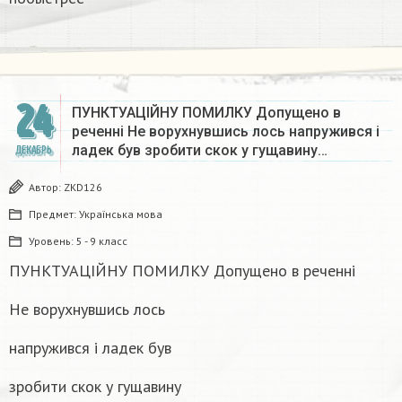
24
ПУНКТУАЦІЙНУ ПОМИЛКУ Допущено в
реченні Не ворухнувшись лось напружився і
ладек був зробити скок у гущавину…
ДЕКАБРЬ
Автор:
ZKD126
Предмет:
Українська мова
Уровень:
5 - 9 класс
ПУНКТУАЦІЙНУ ПОМИЛКУ Допущено в реченні
Не ворухнувшись лось
напружився і ладек був
зробити скок у гущавину