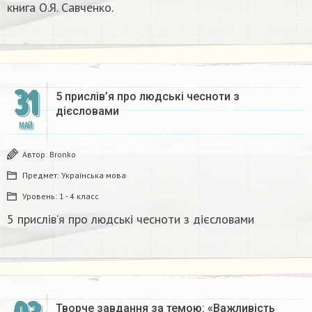
книга О.Я. Савченко.​
31
5 прислів’я про людські чесноти з
дієсловами
МАЙ
Автор:
Bronko
Предмет:
Українська мова
Уровень:
1 - 4 класс
5 прислів’я про людські чесноти з дієсловами
Творче завдання за темою: «Важливість