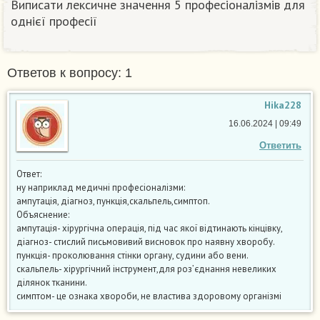
Виписати лексичне значення 5 професіоналізмів для
однієї професії
Ответов к вопросу: 1
Hika228
16.06.2024 | 09:49
Ответить
Ответ:
ну наприклад медичні професіоналізми:
ампутація, діагноз, пункція,скальпель,симптоп.
Объяснение:
ампутація- хірургічна операція, під час якої відтинають кінцівку,
діагноз- стислий письмовивий висновок про наявну хворобу.
пункція- проколювання стінки органу, судини або вени.
скальпель- хірургічний інструмент,для роз’єднання невеликих
ділянок тканини.
симптом- це ознака хвороби, не властива здоровому організмі