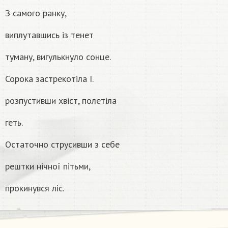
З самого ранку,
виплутавшись із тенет
туману, вигулькнуло сонце.
Сорока застрекотіла I.
розпустивши хвіст, полетіла
геть.
Остаточно струсивши з себе
рештки нічної пітьми,
прокинувся лiс.