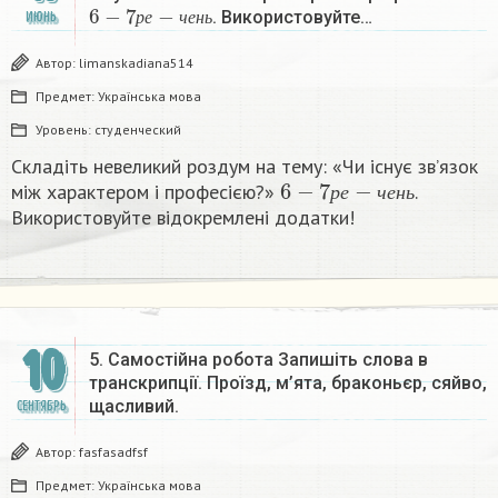
6
−
7
р
е
−
ч
е
н
ь
. Використовуйте…
ИЮНЬ
р
е
ч
е
н
ь
Автор:
limanskadiana514
Предмет:
Українська мова
Уровень:
студенческий
Складіть невеликий роздум на тему: «Чи існує зв’язок
6
−
7
р
е
−
ч
е
н
ь
між характером і професією?»
.
р
е
ч
е
н
ь
Використовуйте відокремлені додатки! ​
10
5. Самостійна робота Запишіть слова в
транскрипції. Проїзд, м’ята, браконьєр, сяйво,
щасливий.​
СЕНТЯБРЬ
Автор:
fasfasadfsf
Предмет:
Українська мова