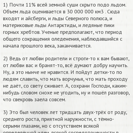
1) Почти 11% всей земной суши скрыто подо льдом.
Объем льда оценивается в 30 000 000 км3 . Сюда
входят и айсберги, и льды Северного полюса, и
материковые льды Антарктиды, и ледяные пики
горных хребтов. Ученые предполагают, что период
общего сокращения оледенения, наблюдавшийся с
начала прошлого века, заканчивается.
2) Ведь от любви родители и строги-то к вам бывают,
от любви вас и бранят-то, всё думают добру научить.
Ну, а это нынче не нравится. И пойдут детки-то по
людям славить, что мать ворчунья, что мать проходу
не даёт, со свету сживает. А, сохрани Господи, каким-
нибудь словом снохе не угодить, ну и пошёл разговор,
что свекровь заела совсем.
3) Это был человек лет тридцать двух-трёх от роду,
среднего роста, приятной наружности, с тёмно-
серыми глазами, но с отсутствием всякой
определённой идеи, всякой сосредоточенности в