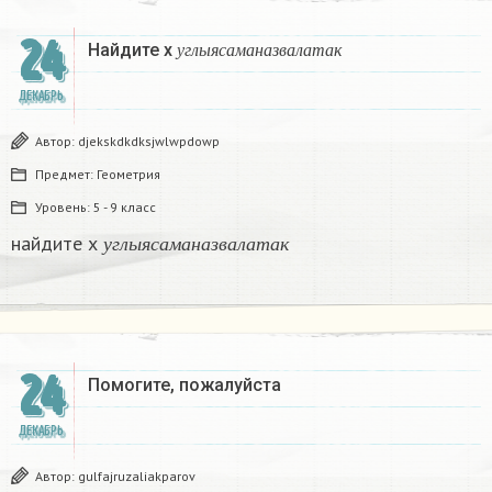
24
у
г
л
ы
я
с
а
м
а
н
а
з
в
а
л
а
т
а
к
Найдите х
у
г
л
ы
я
с
а
м
а
н
а
з
в
а
л
а
т
а
к
ДЕКАБРЬ
Автор:
djekskdkdksjwlwpdowp
Предмет:
Геометрия
Уровень:
5 - 9 класс
у
г
л
ы
я
с
а
м
а
н
а
з
в
а
л
а
т
а
к
найдите х
у
г
л
ы
я
с
а
м
а
н
а
з
в
а
л
а
т
а
к
24
Помогите, пожалуйста ​
ДЕКАБРЬ
Автор:
gulfajruzaliakparov