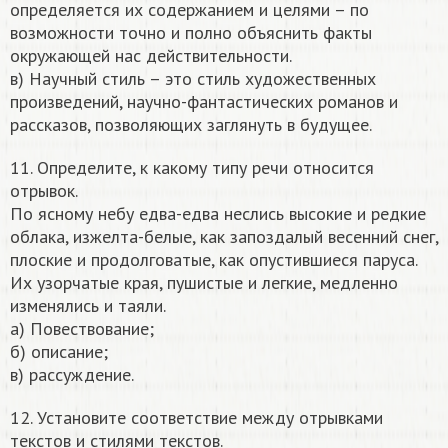
определяется их содержанием и целями – по
возможности точно и полно объяснить факты
окружающей нас действительности.
в) Научный стиль – это стиль художественных
произведений, научно-фантастических романов и
рассказов, позволяющих заглянуть в будущее.
11. Определите, к какому типу речи относится
отрывок.
По ясному небу едва-едва неслись высокие и редкие
облака, изжелта-белые, как запоздалый весенний снег,
плоские и продолговатые, как опустившиеся паруса.
Их узорчатые края, пушистые и легкие, медленно
изменялись и таяли.
а) Повествование;
б) описание;
в) рассуждение.
12. Установите соответствие между отрывками
текстов и стилями текстов.