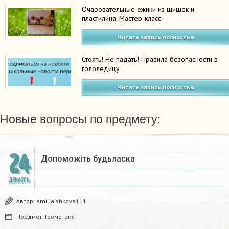
Очаровательные ежики из шишек и
пластилина. Мастер-класс.
Читать запись полностью
Стоять! Не падать! Правила безопасности в
гололедицу
Читать запись полностью
Новые вопросы по предмету:
24
Допоможіть будьласка
ДЕКАБРЬ
Автор:
emiliaishkova111
Предмет:
Геометрия