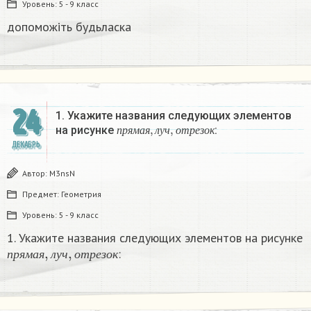
Уровень:
5 - 9 класс
допоможіть будьласка
24
1. Укажите названия следующих элементов
п
р
я
м
а
я
,
л
у
ч
,
о
т
р
е
з
о
к
на рисунке
:
п
р
я
м
а
я
л
у
ч
о
т
р
е
з
о
к
ДЕКАБРЬ
Автор:
M3nsN
Предмет:
Геометрия
Уровень:
5 - 9 класс
1. Укажите названия следующих элементов на рисунке
п
р
я
м
а
я
,
л
у
ч
,
о
т
р
е
з
о
к
:
п
р
я
м
а
я
л
у
ч
о
т
р
е
з
о
к