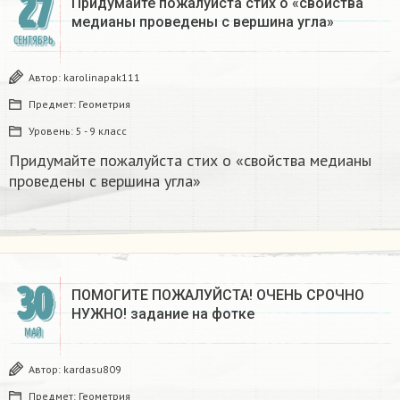
27
Придумайте пожалуйста стих о «свойства
медианы проведены с вершина угла»
СЕНТЯБРЬ
Автор:
karolinapak111
Предмет:
Геометрия
Уровень:
5 - 9 класс
Придумайте пожалуйста стих о «свойства медианы
проведены с вершина угла»
30
ПОМОГИТЕ ПОЖАЛУЙСТА! ОЧЕНЬ СРОЧНО
НУЖНО! задание на фотке​
МАЙ
Автор:
kardasu809
Предмет:
Геометрия