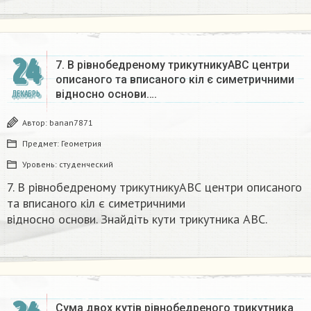
24
7. В рівнобедреному трикутникуАВС центри
описаного та вписаного кіл є симетричними
відносно основи….
ДЕКАБРЬ
Автор:
banan7871
Предмет:
Геометрия
Уровень:
студенческий
7. В рівнобедреному трикутникуАВС центри описаного
та вписаного кіл є симетричними
відносно основи. Знайдіть кути трикутника ABC.​
Сума двох кутів рівнобедреного трикутника