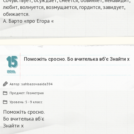
Сочувствует, осуждает, смеётся, обвиняет, ненавидит,
любит, волнуется, возмущается, гордится, завидует,
обижается.
А. Барто «про Егора «​
15
Поможіть сросно. Бо вчителька вб’є​ Знайти х
ИЮНЬ
Автор:
sahbazovaaida394
Предмет:
Геометрия
Уровень:
5 - 9 класс
Поможіть сросно.
Бо вчителька вб’є​
Знайти х