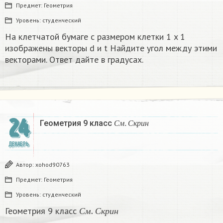
Предмет:
Геометрия
Уровень:
студенческий
На клетчатой бумаге с размером клетки 1 x 1
изображены векторы d и t Найдите угол между этими
векторами. Ответ дайте в градусах.
24
С
м
.
С
к
р
и
н
Геометрия 9 класс
С
м
С
к
р
и
н
ДЕКАБРЬ
Автор:
xohod90763
Предмет:
Геометрия
Уровень:
студенческий
С
м
.
С
к
р
и
н
Геометрия 9 класс
С
м
С
к
р
и
н