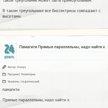
Такой треугольник может быть прямоугольным.
В таком треугольнике все биссектрисы совпадают с
высотами.
24
Памагити Прямые параллельны, надо найти x
ДЕКАБРЬ
Автор:
hioops
Предмет:
Геометрия
Уровень:
студенческий
памагити
Прямые параллельны, надо найти x