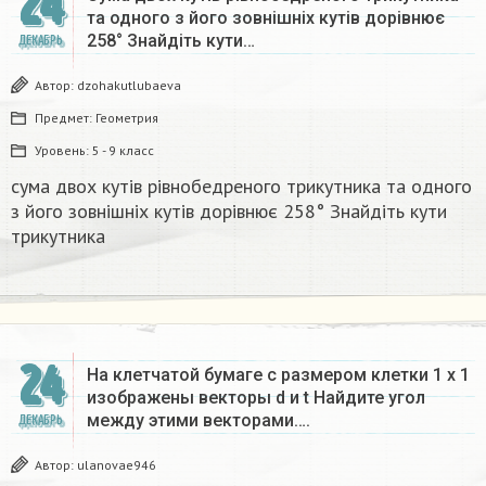
24
та одного з його зовнішніх кутів дорівнює
258° Знайдіть кути…
ДЕКАБРЬ
Автор:
dzohakutlubaeva
Предмет:
Геометрия
Уровень:
5 - 9 класс
сума двох кутів рівнобедреного трикутника та одного
з його зовнішніх кутів дорівнює 258° Знайдіть кути
трикутника​
24
На клетчатой бумаге с размером клетки 1 x 1
изображены векторы d и t Найдите угол
между этими векторами….
ДЕКАБРЬ
Автор:
ulanovae946