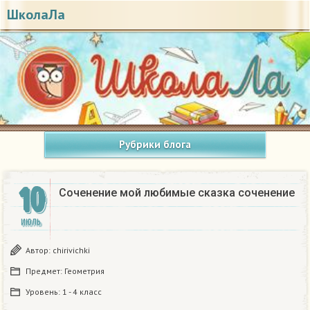
ШколаЛа
Рубрики блога
10
Соченение мой любимые сказка соченение ​
ИЮЛЬ
Автор:
chirivichki
Предмет:
Геометрия
Уровень:
1 - 4 класс