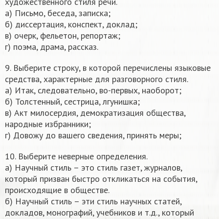
художественного стиля речи.
а) Письмо, беседа, записка;
б) диссертация, конспект, доклад;
в) очерк, фельетон, репортаж;
г) поэма, драма, рассказ.
9. Выберите строку, в которой перечислены языковые
средства, характерные для разговорного стиля.
а) Итак, следовательно, во-первых, наоборот;
б) Толстенный, сестрица, лгунишка;
в) Акт милосердия, демократизация общества,
народные избранники;
г) Довожу до вашего сведения, принять меры;
10. Выберите неверные определения.
а) Научный стиль – это стиль газет, журналов,
который призван быстро откликаться на события,
происходящие в обществе.
б) Научный стиль – эти стиль научных статей,
докладов, монографий, учебников и т.д., который