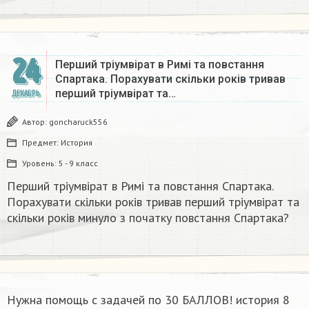
24
Перший тріумвірат в Римі та повстання
Спартака. Порахувати скільки років тривав
перший тріумвірат та…
ДЕКАБРЬ
Автор:
goncharuck556
Предмет:
История
Уровень:
5 - 9 класс
Перший тріумвірат в Римі та повстання Спартака.
Порахувати скільки років тривав перший тріумвірат та
скільки років минуло з початку повстання Спартака?
Нужна помощь с задачей по 30 БАЛЛОВ! история 8