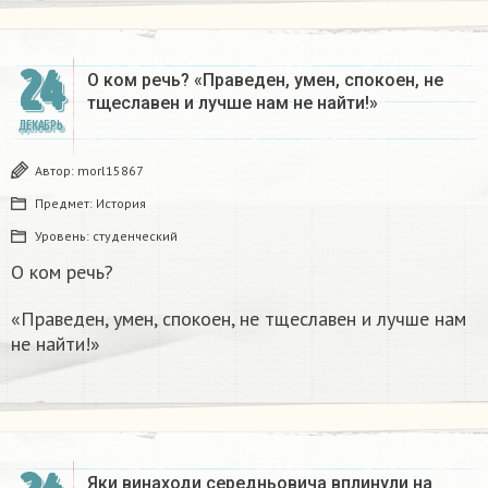
24
О ком речь? «Праведен, умен, спокоен, не
тщеславен и лучше нам не найти!»
ДЕКАБРЬ
Автор:
morl15867
Предмет:
История
Уровень:
студенческий
О ком речь?
«Праведен, умен, спокоен, не тщеславен и лучше нам
не найти!»
Яки винаходи середньовича вплинули на