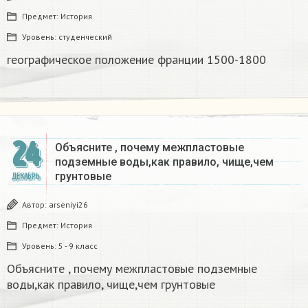
Предмет:
История
Уровень:
студенческий
географическое положение франции 1500-1800​
24
Объясните , почему межпластовые
подземные воды,как правило, чище,чем
грунтовые​
ДЕКАБРЬ
Автор:
arseniyi26
Предмет:
История
Уровень:
5 - 9 класс
Объясните , почему межпластовые подземные
воды,как правило, чище,чем грунтовые​