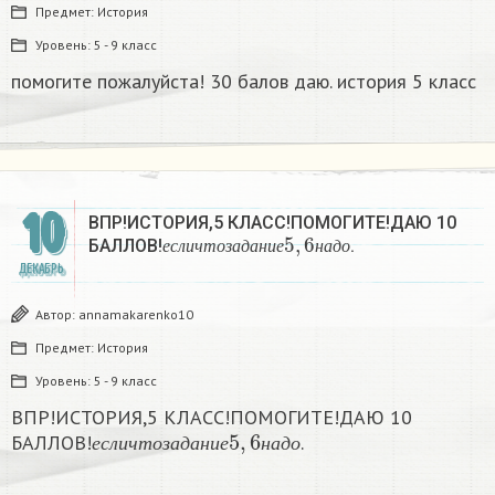
Предмет:
История
Уровень:
5 - 9 класс
помогите пожалуйста! 30 балов даю. история 5 класс
10
ВПР!ИСТОРИЯ,5 КЛАСС!ПОМОГИТЕ!ДАЮ 10
е
с
л
и
ч
т
о
з
а
д
а
н
и
е
5
,
6
н
а
д
о
БАЛЛОВ!
.
е
с
л
и
ч
т
о
з
а
д
а
н
и
е
н
а
д
о
ДЕКАБРЬ
Автор:
annamakarenko10
Предмет:
История
Уровень:
5 - 9 класс
ВПР!ИСТОРИЯ,5 КЛАСС!ПОМОГИТЕ!ДАЮ 10
е
с
л
и
ч
т
о
з
а
д
а
н
и
е
5
,
6
н
а
д
о
БАЛЛОВ!
.
е
с
л
и
ч
т
о
з
а
д
а
н
и
е
н
а
д
о