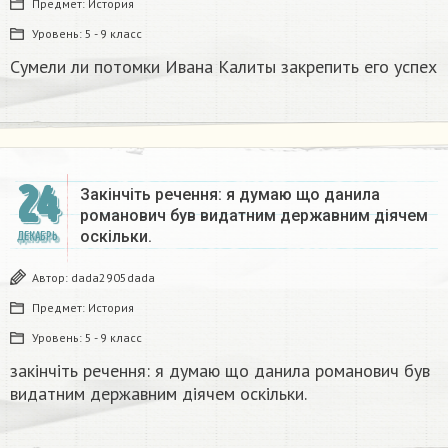
Предмет:
История
Уровень:
5 - 9 класс
Сумели ли потомки Ивана Калиты закрепить его успех
24
Закінчіть речення: я думаю що данила
романович був видатним державним діячем
оскільки.
ДЕКАБРЬ
Автор:
dada2905dada
Предмет:
История
Уровень:
5 - 9 класс
закінчіть речення: я думаю що данила романович був
видатним державним діячем оскільки.