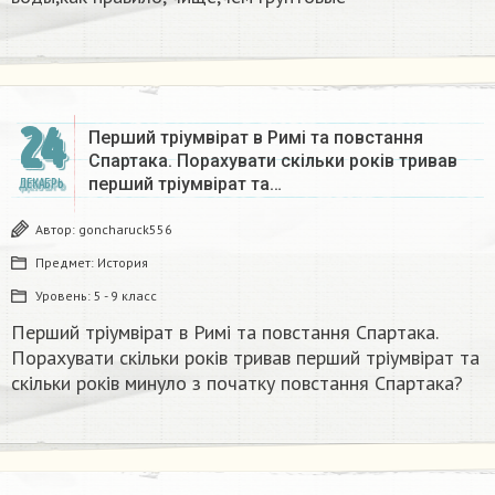
24
Перший тріумвірат в Римі та повстання
Спартака. Порахувати скільки років тривав
перший тріумвірат та…
ДЕКАБРЬ
Автор:
goncharuck556
Предмет:
История
Уровень:
5 - 9 класс
Перший тріумвірат в Римі та повстання Спартака.
Порахувати скільки років тривав перший тріумвірат та
скільки років минуло з початку повстання Спартака?