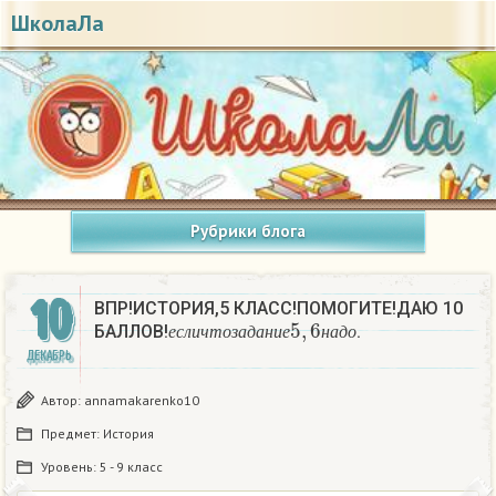
ШколаЛа
Рубрики блога
10
ВПР!ИСТОРИЯ,5 КЛАСС!ПОМОГИТЕ!ДАЮ 10
е
с
л
и
ч
т
о
з
а
д
а
н
и
е
5
,
6
н
а
д
о
БАЛЛОВ!
.
е
с
л
и
ч
т
о
з
а
д
а
н
и
е
н
а
д
о
ДЕКАБРЬ
Автор:
annamakarenko10
Предмет:
История
Уровень:
5 - 9 класс