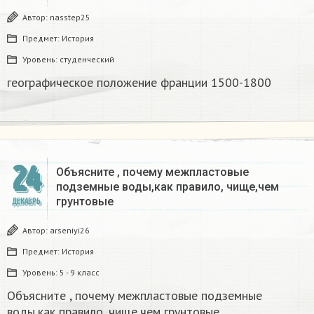
Автор:
nasstep25
Предмет:
История
Уровень:
студенческий
географическое положение франции 1500-1800​
24
Объясните , почему межпластовые
подземные воды,как правило, чище,чем
грунтовые​
ДЕКАБРЬ
Автор:
arseniyi26
Предмет:
История
Уровень:
5 - 9 класс
Объясните , почему межпластовые подземные
воды,как правило, чище,чем грунтовые​