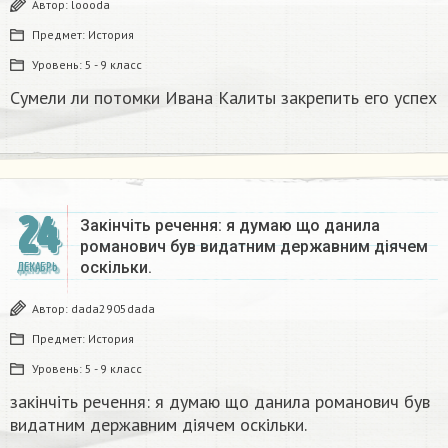
Автор:
loooda
Предмет:
История
Уровень:
5 - 9 класс
Сумели ли потомки Ивана Калиты закрепить его успех
24
Закінчіть речення: я думаю що данила
романович був видатним державним діячем
оскільки.
ДЕКАБРЬ
Автор:
dada2905dada
Предмет:
История
Уровень:
5 - 9 класс
закінчіть речення: я думаю що данила романович був
видатним державним діячем оскільки.