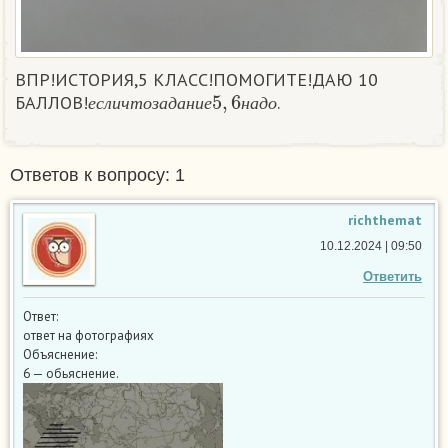
ВПР!ИСТОРИЯ,5 КЛАСС!ПОМОГИТЕ!ДАЮ 10
е
с
л
и
ч
т
о
з
а
д
а
н
и
е
5
,
6
н
а
д
о
БАЛЛОВ!
.
е
с
л
и
ч
т
о
з
а
д
а
н
и
е
н
а
д
о
Ответов к вопросу: 1
richthemat
10.12.2024 | 09:50
Ответить
Ответ:
ответ на фотографиях
Объяснение:
6 — обьяснение.