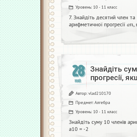
Уровень:
10 - 11 класс
7. Знайдіть десятий член та
а
n
арифметичноï прогресії
,
а
28
Знайдіть сум
прогресії, як
МАЙ
Автор:
vlad210170
Предмет:
Алгебра
Уровень:
10 - 11 класс
Знайдіть суму 10 членів ари
а10 = -2