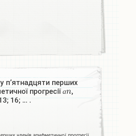
му п’ятнадцяти перших
а
n
етичної прогресії
,
а
 13; 16; … .
перших членів арифметичної прогресії