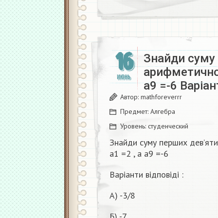
16
Знайди суму 
арифметичної
ИЮНЬ
а9 =-6 Варіан
Автор:
mathforeverrr
Предмет:
Алгебра
Уровень:
студенческий
Знайди суму перших девʼяти
а1 =2 , а а9 =-6
Варіанти відповіді :
А) -3/8
Б) -7