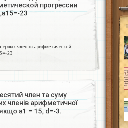
метической прогрессии
,a15=-23
первых членов арифметической
5=-23
десятий член та суму
их членів арифметичноï
 якщо а1 = 15, d=-3.​