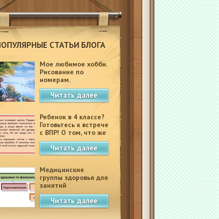
ПОПУЛЯРНЫЕ СТАТЬИ БЛОГА
Мое любимое хобби.
Рисование по
номерам.
Читать далее
Ребенок в 4 классе?
Готовьтесь к встрече
с ВПР! О том, что же
это такое.
Читать далее
Медицинские
группы здоровья для
занятий
физкультурой в
Читать далее
школе