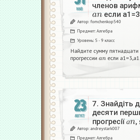
членов ариф
a
n
МАЙ
если a1=3
Автор:
fomchenkop540
Предмет:
Алгебра
Уровень:
5 - 9 класс
Найдите сумму пятнадцати 
a
n
прогрессии
если a1=3,a1
23
7. Знайдіть 
десяти перш
а
n
АВГУСТ
прогресії
,
а
Автор:
andreystark007
Предмет:
Алгебра