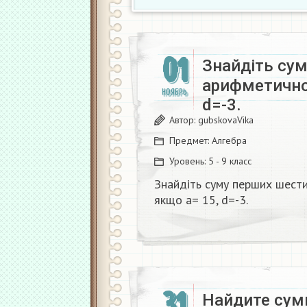
01
Знайдіть сум
арифметичної
НОЯБРЬ
d=-3.
Автор:
gubskovaVika
Предмет:
Алгебра
Уровень:
5 - 9 класс
Знайдіть суму перших шести
якщо а= 15, d=-3.
31
Найдите сум