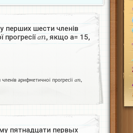
у перших шести членів
а
n
 прогресії
, якщо а= 15,
а
а
n
 членів арифметичної прогресії
,
а
му пятнадцати первых