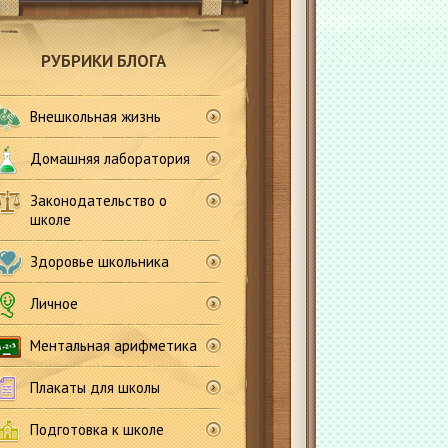
РУБРИКИ БЛОГА
Внешкольная жизнь
Домашняя лаборатория
Законодательство о
школе
Здоровье школьника
Личное
Ментальная арифметика
Плакаты для школы
Подготовка к школе