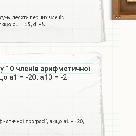
 суму десяти перших членів
 якщо а1 = 15, d=-3.​
у 10 членів арифметичної
що а1 = -20, а10 = -2
фметичної прогресії, якщо а1 = -20,