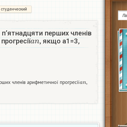
студенческий
 п’ятнадцяти перших членів
a
n
прогресії
, якщо a1=3,
a
n
рших членів арифметичної прогресії
,