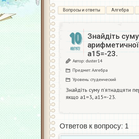
Вопросы и ответы
Алгебра
10
Знайдіть суму
арифметичної 
АВГУСТ
a15=-23.
Автор:
duster14
Предмет:
Алгебра
Уровень:
студенческий
Знайдіть суму п’ятнадцяти пе
якщо a1=3, a15=-23.
Ответов к вопросу: 1