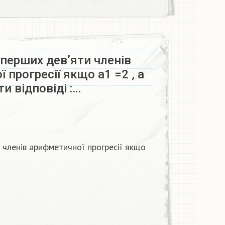
перших девʼяти членів
 прогресії якщо а1 =2 , а
ти відповіді :…
 членів арифметичної прогресії якщо