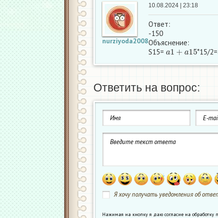
10.08.2024 | 23:18
Ответ:
-150
nurziyoda2008
Объяснение:
a
1
+
a
15
S15=
*15/2=
Ответить на вопрос:
Я хочу получать уведомления об ответ
Нажимая на кнопку я даю согласие на обработк