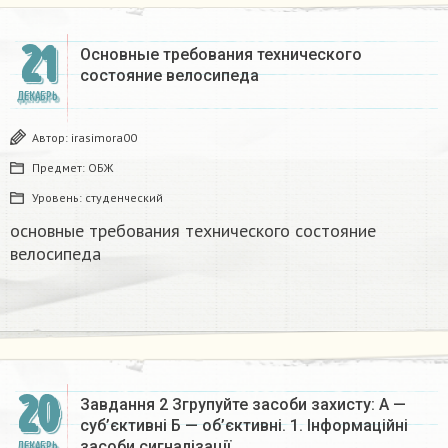
21
Основные требования технического
состояние велосипеда ​
ДЕКАБРЬ
Автор:
irasimora00
Предмет:
ОБЖ
Уровень:
студенческий
основные требования технического состояние
велосипеда
20
Завдання 2 Згрупуйте засоби захисту: А —
суб’єктивні Б — об’єктивні. 1. Інформаційні
засоби сигналізації….
ДЕКАБРЬ