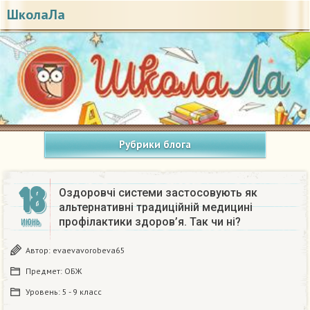
ШколаЛа
Рубрики блога
18
Оздоровчі системи застосовують як
альтернативні традиційній медицині
профілактики здоров’я. Так чи ні?
ИЮНЬ
Автор:
evaevavorobeva65
Предмет:
ОБЖ
Уровень:
5 - 9 класс