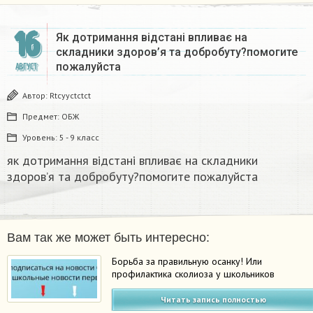
16
Як дотримання відстані впливає на
складники здоров’я та добробуту?помогите
пожалуйста ​
АВГУСТ
Автор:
Rtcyyctctct
Предмет:
ОБЖ
Уровень:
5 - 9 класс
як дотримання відстані впливає на складники
здоров’я та добробуту?помогите пожалуйста ​
Вам так же может быть интересно:
Борьба за правильную осанку! Или
профилактика сколиоза у школьников
Читать запись полностью