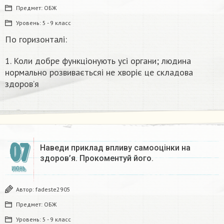
Предмет:
ОБЖ
Уровень:
5 - 9 класс
По горизонталі:
1. Коли добре функціонують усі органи; людина
нормально розвиваєтьсяі не хворіє це складова
здоров’я​
07
Наведи приклад впливу самооцінки на
здоров’я. Прокоментуй його.
ИЮНЬ
Автор:
fadeste2905
Предмет:
ОБЖ
Уровень:
5 - 9 класс