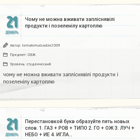
21
Чому не можна вживати запліснявілі
продукти і позеленілу картоплю
ДЕКАБРЬ
Автор:
tomakimutsadze2009
Предмет:
ОБЖ
Уровень:
студенческий
чому не можна вживати запліснявілі продукти і
позеленілу картоплю
21
Перестановкой букв образуйте пять новых
слов. 1. ГАЗ + РОВ + ТИПО 2. ГО + ОЖ 3. ЛУЧ +
НЕБО + ИЕ 4. ИГЛА…
ДЕКАБРЬ