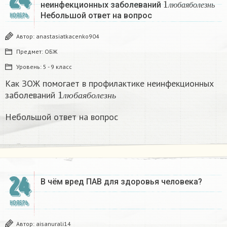
неинфекционных заболеваний
л
ю
б
а
я
б
о
л
е
з
н
ь
Небольшой ответ на вопрос
НОЯБРЬ
Автор:
anastasiatkacenko904
Предмет:
ОБЖ
Уровень:
5 - 9 класс
Как ЗОЖ помогает в профилактике неинфекционных
1
л
ю
б
а
я
б
о
л
е
з
н
ь
заболеваний
л
ю
б
а
я
б
о
л
е
з
н
ь
Небольшой ответ на вопрос
24
В чём вред ПАВ для здоровья человека?
НОЯБРЬ
Автор:
aisanurali14