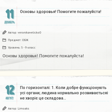
11
Основы здоровья! Помогите пожалуйста!​
ДЕКАБРЬ
Автор:
veronikavelicko0
Предмет:
ОБЖ
Уровень:
5 - 9 класс
Основы здоровья! Помогите пожалуйста!​
12
По горизонталі: 1. Коли добре функціонують
усі органи; людина нормально розвиваєтьсяі
не хворіє це складова…
АВГУСТ
Автор:
Limoaks