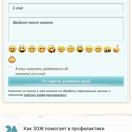
Я хочу получать уведомления об
ответах на e-mail
Нажимая на кнопку я даю согласие на обработку персональных данных и
принимаю
политику конфиденциальности
.
24
Как ЗОЖ помогает в профилактике
1
л
ю
б
а
я
б
о
л
е
з