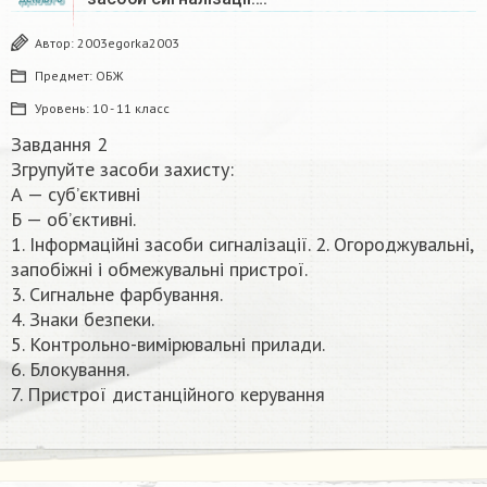
Автор:
2003egorka2003
Предмет:
ОБЖ
Уровень:
10 - 11 класс
Завдання 2
Згрупуйте засоби захисту:
А — суб’єктивні
Б — об’єктивні.
1. Інформаційні засоби сигналізації. 2. Огороджувальні,
запобіжні і обмежувальні пристрої.
3. Сигнальне фарбування.
4. Знаки безпеки.
5. Контрольно-вимірювальні прилади.
6. Блокування.
7. Пристрої дистанційного керування​