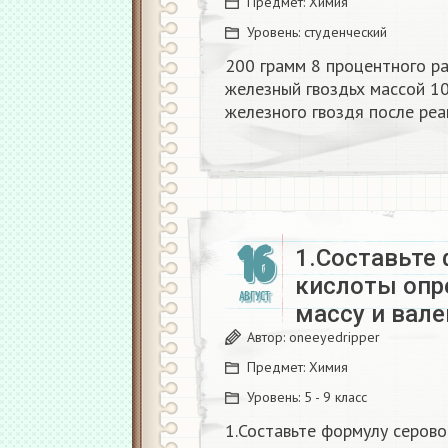
Предмет:
Химия
Уровень:
студенческий
200 грамм 8 процентного р
железный гвоздьх массой 10
железного гвоздя после реа
16
1.Составьте
кислоты опр
АВГУСТ
массу и вале
Автор:
oneeyedripper
Предмет:
Химия
Уровень:
5 - 9 класс
1.Составьте формулу серов