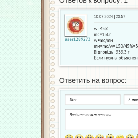
Ответов к вопросу: 1
10.07.2024 | 23:57
w=45%
mс=150г
user1289273
w=mc/mм
mм=mc/w=150/45%=33
Відповідь: 333.3 г
Если нужны объяснен
Ответить на вопрос: