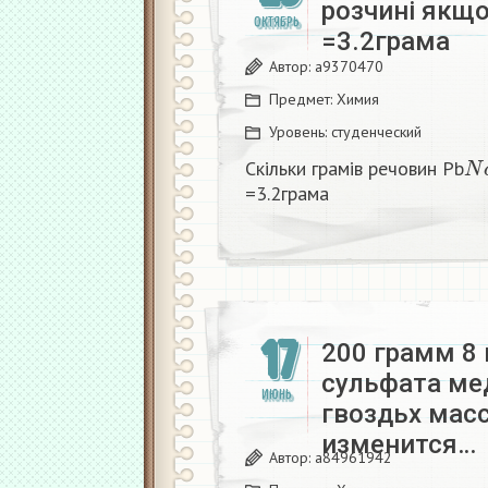
розчині якщ
ОКТЯБРЬ
=3.2грама
Автор:
a9370470
Предмет:
Химия
Уровень:
студенческий
N
Скільки грамів речовин Pb
=3.2грама
17
200 грамм 8
сульфата ме
ИЮНЬ
гвоздьх масс
изменится…
Автор:
a84961942