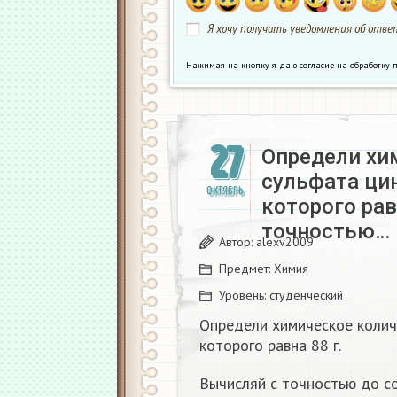
Я хочу получать уведомления об ответ
Нажимая на кнопку я даю согласие на обработк
27
Определи хи
сульфата ци
ОКТЯБРЬ
которого рав
точностью…
Автор:
alexv2009
Предмет:
Химия
Уровень:
студенческий
Определи химическое колич
которого равна 88 г.
Вычисляй с точностью до со