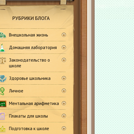
РУБРИКИ БЛОГА
Внешкольная жизнь
Домашняя лаборатория
Законодательство о
школе
Здоровье школьника
Личное
Ментальная арифметика
Плакаты для школы
Подготовка к школе