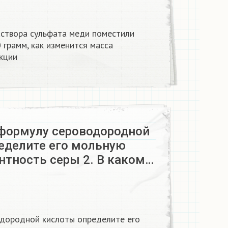
аствора сульфата меди поместили
 грамм, как изменится масса
кции​
 формулу сероводородной
еделите его мольную
нтность серы 2. В каком…
одородной кислоты определите его