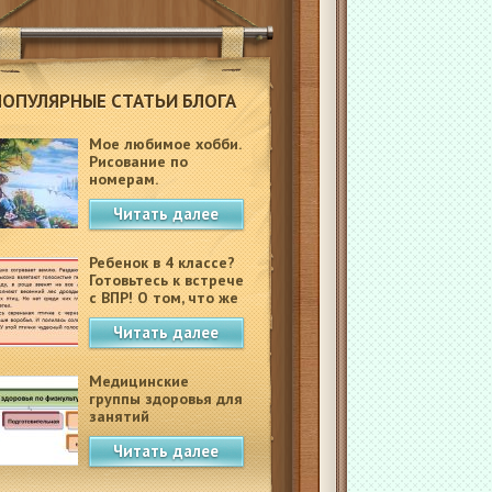
ПОПУЛЯРНЫЕ СТАТЬИ БЛОГА
Мое любимое хобби.
Рисование по
номерам.
Читать далее
Ребенок в 4 классе?
Готовьтесь к встрече
с ВПР! О том, что же
это такое.
Читать далее
Медицинские
группы здоровья для
занятий
физкультурой в
Читать далее
школе