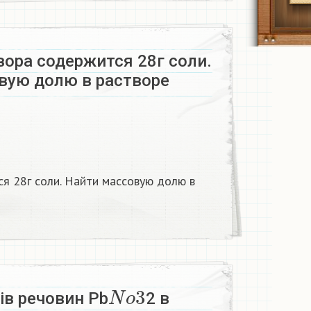
вора содержится 28г соли.
вую долю в растворе
я 28г соли. Найти массовую долю в
N
o
3
ів речовин Pb
2 в