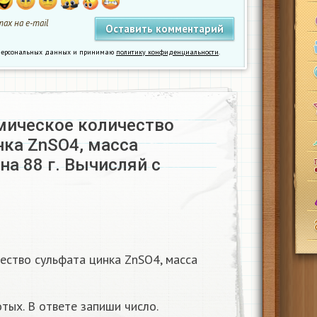
ах на e-mail
у персональных данных и принимаю
политику конфиденциальности
.
мическое количество
нка ZnSO4, масса
на 88 г. Вычисляй с
ество сульфата цинка ZnSO4, масса
тых. В ответе запиши число.