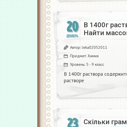
20
В 1400г раст
Найти массо
ДЕКАБРЬ
Автор:
leka02052011
Предмет:
Химия
Уровень:
5 - 9 класс
В 1400г раствора содержитс
растворе
23
Скільки грам