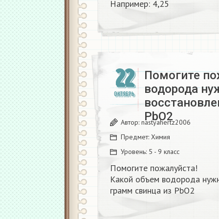
Например: 4,25
22
Помогите по
водорода ну
ОКТЯБРЬ
восстановле
PbO2​
Автор:
nastyahertz2006
Предмет:
Химия
Уровень:
5 - 9 класс
Помогите пожалуйста!
Какой объем водорода нужн
грамм свинца из PbO2​