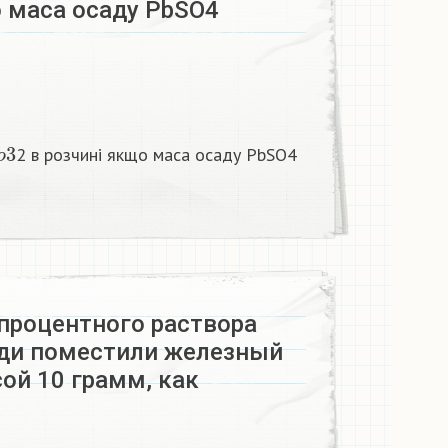
о маса осаду PbSO4
o
3
2 в розчині якщо маса осаду PbSO4
 процентного раствора
ди поместили железный
ой 10 грамм, как