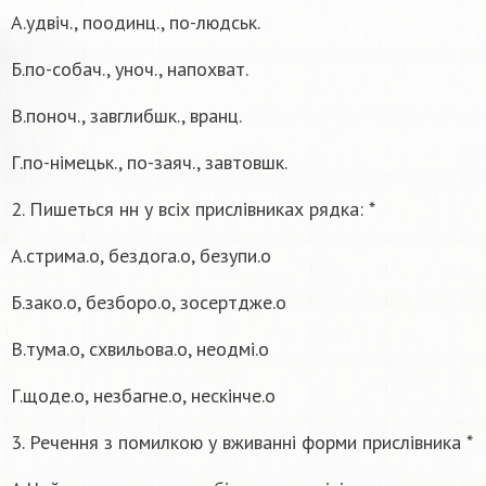
А.удвіч., поодинц., по-людськ.
Б.по-собач., уноч., напохват.
В.поноч., завглибшк., вранц.
Г.по-німецьк., по-заяч., завтовшк.
2. Пишеться нн у всіх прислівниках рядка: *
А.стрима.о, бездога.о, безупи.о
Б.зако.о, безборо.о, зосертдже.о
В.тума.о, схвильова.о, неодмі.о
Г.щоде.о, незбагне.о, нескінче.о
3. Речення з помилкою у вживанні форми прислівника *