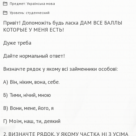
Предмет:
Українська мова
Уровень:
студенческий
Привіт! Допоможіть будь ласка ДАМ ВСЕ БАЛЛЫ
КОТОРЫЕ У МЕНЯ ЕСТЬ!
Дуже треба
Дайте нормальный ответ!
Визначте рядок у якому всі займенники особові:
А) Він, ніким, вона, себе.
Б) Тими, нічий, мною
В) Вони, мене, його, я
Г) Моїм, наш, ти, деякий
2. ВИЗНАЧТЕ РЯДОК, У ЯКОМУ ЧАСТКА НІ З УСІМА