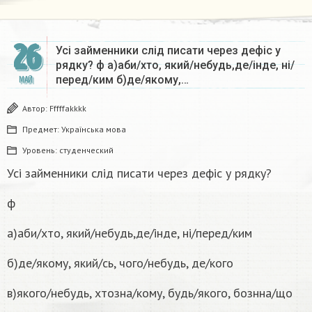
26
Усі займенники слід писати через дефіс у
рядку? ф а)аби/хто, який/небудь,де/інде, ні/
перед/ким б)де/якому,…
МАЙ
Автор:
Fffffakkkk
Предмет:
Українська мова
Уровень:
студенческий
Усі займенники слід писати через дефіс у рядку?
ф
а)аби/хто, який/небудь,де/інде, ні/перед/ким
б)де/якому, який/сь, чого/небудь, де/кого
в)якого/небудь, хтозна/кому, будь/якого, бознна/що