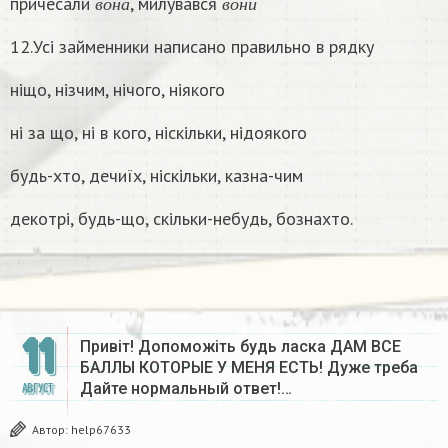
причесали
, милувався
в
о
н
а
в
о
н
и
12.Усі займенники написано правильно в рядку
ніщо, нізчим, нічого, ніякого
ні за що, ні в кого, ніскільки, нідоякого
будь-хто, дечиїх, ніскільки, казна-чим
декотрі, будь-що, скільки-небудь, бознахто.
11
Привіт! Допоможіть будь ласка ДАМ ВСЕ
БАЛЛЫ КОТОРЫЕ У МЕНЯ ЕСТЬ! Дуже треба
Дайте нормальный ответ!…
АВГУСТ
Автор:
help67633