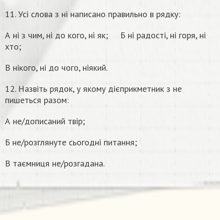
11. Усі слова з ні написано правильно в рядку:
А ні з чим, ні до кого, ні як; Б ні радості, ні горя, ні
хто;
В нікого, ні до чого, ніякий.
12. Назвіть рядок, у якому дієприкметник з не
пишеться разом:
А не/дописаний твір;
Б не/розглянуте сьогодні питання;
В таємниця не/розгадана.