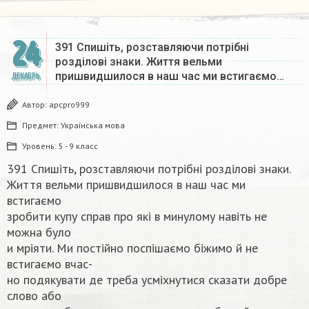
24
391 Спишіть, розставляючи потрібні
розділові знаки. Життя вельми
пришвидшилося в наш час ми встигаємо…
ДЕКАБРЬ
Автор:
apcpro999
Предмет:
Українська мова
Уровень:
5 - 9 класс
391 Спишіть, розставляючи потрібні розділові знаки.
Життя вельми пришвидшилося в наш час ми
встигаємо
зробити купу справ про які в минулому навіть не
можна було
и мріяти. Ми постійно поспішаємо біжимо й не
встигаємо вчас-
но подякувати де треба усміхнутися сказати добре
слово або