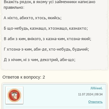
Вкажіть рядок, в якому усі займенники написано
правильно:
А ніхто, абихто, хтось, якийсь;
Б що-небудь, казнащо, хтознащо, казнахто;
В аби з ким, внікого, з казна-ким, хтозна-який;
Г хтозна-з-ким, аби-де, хто-небудь, будьчий;
Д з нічим, ні з чим, декотрий, аби-що;
Ответов к вопросу: 2
JUliiaaL
11.07.2024 | 09:34
Ответить