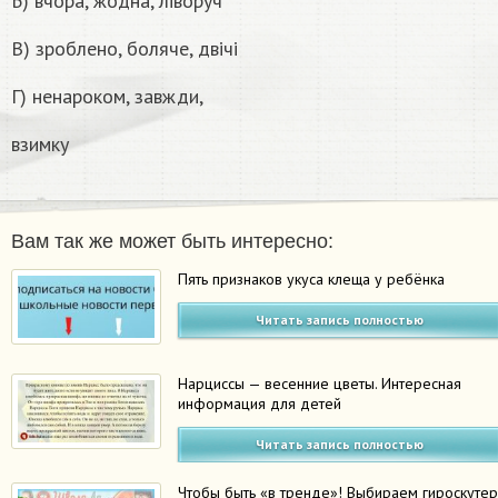
Б) вчора, жодна, ліворуч
В) зроблено, боляче, двічі
Г) ненароком, завжди,
взимку
Вам так же может быть интересно:
Пять признаков укуса клеща у ребёнка
Читать запись полностью
Нарциссы — весенние цветы. Интересная
информация для детей
Читать запись полностью
Чтобы быть «в тренде»! Выбираем гироскуте