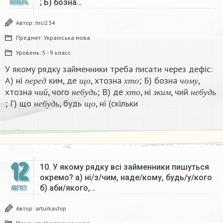
; Б) бозна…
НОЯБРЬ
Автор:
Inci234
Предмет:
Українська мова
Уровень:
5 - 9 класс
У якому рядку займенники треба писати через дефіс:
п
е
р
е
д
щ
о
х
т
о
ч
о
м
у
А) ні
ким, де
, хтозна
; Б) бозна
,
ч
и
й
н
е
б
у
д
ь
х
т
о
з
к
и
м
н
е
б
у
д
ь
п
е
р
е
д
щ
о
х
т
о
ч
о
м
у
хтозна
, чого
; В) де
, ні
, чий
н
е
б
у
д
ь
щ
о
ч
и
й
н
е
б
у
д
ь
х
т
о
з
к
и
м
н
е
б
у
д
ь
; Г) що
, будь
, ні (скільки
н
е
б
у
д
ь
щ
о
12
10. У якому рядку всі займенники пишуться
окремо? а) ні/з/чим, наде/кому, будь/у/кого
б) аби/якого,…
АВГУСТ
Автор:
arturkaship