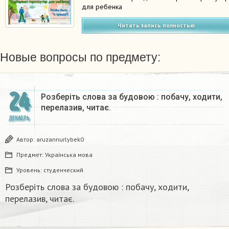
для ребенка
Читать запись полностью
Новые вопросы по предмету:
24
Розберіть слова за будовою : побачу, ходити,
перелазив, читає.
ДЕКАБРЬ
Автор:
aruzannurlybek0
Предмет:
Українська мова
Уровень:
студенческий
Розберіть слова за будовою : побачу, ходити,
перелазив, читає.