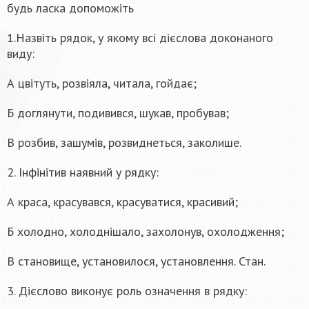
будь ласка допоможіть
1.Назвіть рядок, у якому всі дієслова доконаного
виду:
А цвітуть, розвіяла, читала, гойдає;
Б доглянути, подивився, шукав, пробував;
В розбив, зашумів, розвиднеться, заколише.
2. Інфінітив наявний у рядку:
А краса, красувався, красуватися, красивий;
Б холодно, холоднішало, захолонув, охолодження;
В становище, установилося, установлення. Стан.
3. Дієслово виконує роль означення в рядку: