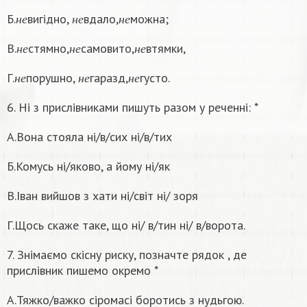
н
е
н
е
н
е
Б.
вигідно,
вдало,
можна;
н
е
н
е
н
е
н
е
н
е
н
е
В.
стямно,
самовито,
втямки,
н
е
н
е
н
е
н
е
н
е
н
е
Г.
порушно,
гаразд,
густо.
н
е
н
е
н
е
6. Ні з прислівниками пишуть разом у реченні: *
А.Вона стояла ні/в/сих ні/в/тих
Б.Комусь ні/яково, а йому ні/як
В.Іван вийшов з хати ні/світ ні/ зоря
Г.Щось скаже таке, що ні/ в/тин ні/ в/ворота.
7. Знімаємо скісну риску, позначте рядок , де
прислівник пишемо окремо *
А.Тяжко/важко сіромасі боротись з нудьгою.