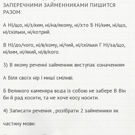
ЗАПЕРЕЧНИМИ ЗАЙМЕННИКАМИ ПИШИТСЯ
РАЗОМ:
А Ні/що, ні/з/ким, ні/на/якому, ні/хто Б Ні/ким, ні/що,
ні/скільки, ні/котрий.
В Ні/до/чого, ні/в/кому, ні/чий, ні/скільки Г Ні/за/що,
ні/ким, ні/який, ні/в/кого.
3) В якому реченні займенник виступає означенням
А Біля своїх нір і миші сміливі.
Б Великого каменяра вода із собою не забере В Він
би й рад косити, та не хоче косу носити.
4) Записати речення , розібрати 2 займенники як
частину мови: