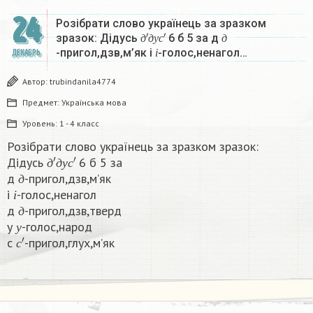
24
Розібрати слово українець за зразком
д
′
д
у
с
′
д
зразок: Дідусь
6 б 5 за д
і
д
д
у
с
д
-пригол,дзв,м’як і
-голос,ненагол…
ДЕКАБРЬ
і
Автор:
trubindanila4774
Предмет:
Українська мова
Уровень:
1 - 4 класс
Розібрати слово українець за зразком зразок:
д
′
д
у
с
′
Дідусь
6 б 5 за
д
д
д
у
с
д
-пригол,дзв,м’як
і
д
і
-голос,ненагол
д
і
д
-пригол,дзв,тверд
у
д
у
-голос,народ
с
′
у
с
-пригол,глух,м’як​
с