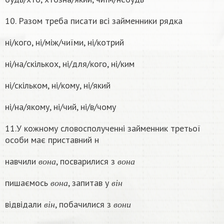
10. Разом треба писати всі займенники рядка
ні/кого, ні/між/чиїми, ні/котрий
ні/на/скількох, ні/для/кого, ні/ким
ні/скільком, ні/кому, ні/який
ні/на/якому, ні/чий, ні/в/чому
11.У кожному словосполученні займенник третьої
особи має приставний н
в
о
н
а
в
о
н
а
навчили
, посварилися з
в
о
н
а
в
о
н
а
в
о
н
а
в
і
н
пишаємось
, запитав у
в
о
н
а
в
і
н
в
і
н
в
о
н
и
відвідали
, побачилися з
в
і
н
в
о
н
и
в
о
н
а
в
о
н
и