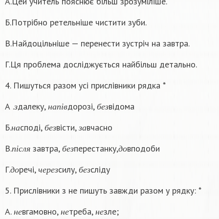
А.Цей учитель пояснює більш зрозуміліше.
Б.Потрібно ретельніше чистити зуби.
В.Найдоцільніше — перенести зустріч на завтра.
Г.Ця проблема досліджується найбільш детально.
4. Пишуться разом усі прислівники рядка *
з
н
а
п
і
в
б
е
з
А .
далеку,
дорозі,
відома
з
н
а
п
і
в
б
е
з
н
а
б
е
з
з
а
Б.
споді,
вісти,
вчасно
н
а
б
е
з
з
а
п
і
с
л
я
б
е
з
д
о
В.
завтра,
перестанку,
вподоби
п
і
с
л
я
б
е
з
д
о
д
о
ч
е
р
е
з
б
е
з
Г.
речі,
силу,
сліду
д
о
ч
е
р
е
з
б
е
з
5. Прислівники з не пишуть завжди разом у рядку: *
н
е
н
е
н
е
А.
вгамовно,
треба,
зле;
н
е
н
е
н
е