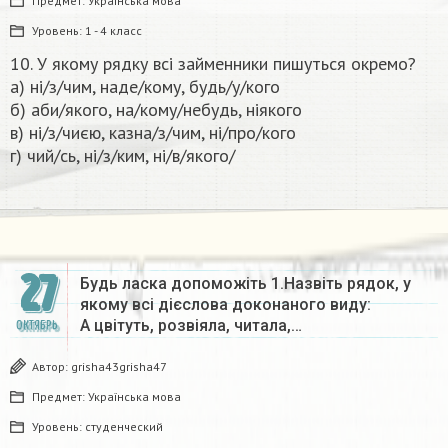
Предмет:
Українська мова
Уровень:
1 - 4 класс
10. У якому рядку всі займенники пишуться окремо?
а) ні/з/чим, наде/кому, будь/у/кого
б) аби/якого, на/кому/небудь, ніякого
в) ні/з/чиєю, казна/з/чим, ні/про/кого
г) чий/сь, ні/з/ким, ні/в/якого/​
27
Будь ласка допоможіть 1.Назвіть рядок, у
якому всі дієслова доконаного виду:
А цвітуть, розвіяла, читала,…
ОКТЯБРЬ
Автор:
grisha43grisha47
Предмет:
Українська мова
Уровень:
студенческий