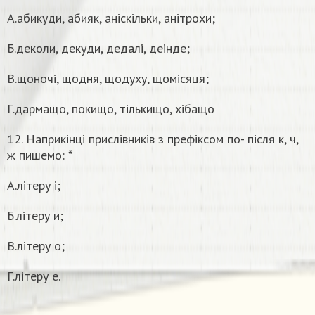
А.абикуди, абияк, аніскільки, анітрохи;
Б.деколи, декуди, дедалі, деінде;
В.щоночі, щодня, щодуху, щомісяця;
Г.дармащо, покищо, тількищо, хібащо
12. Наприкінці прислівників з префіксом по- після к, ч,
ж пишемо: *
А.літеру і;
Б.літеру и;
В.літеру о;
Г.літеру е.