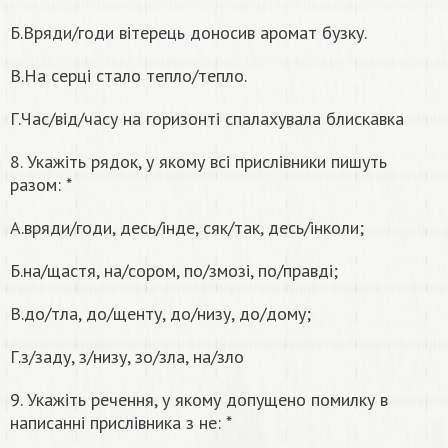
Б.Вряди/годи вітерець доносив аромат бузку.
В.На серці стало тепло/тепло.
Г.Час/від/часу на горизонті спалахувала блискавка
8. Укажіть рядок, у якому всі прислівники пишуть
разом: *
А.вряди/годи, десь/інде, сяк/так, десь/інколи;
Б.на/щастя, на/сором, по/змозі, по/правді;
В.до/тла, до/щенту, до/низу, до/дому;
Г.з/заду, з/низу, зо/зла, на/зло
9. Укажіть речення, у якому допущено помилку в
написанні прислівника з не: *