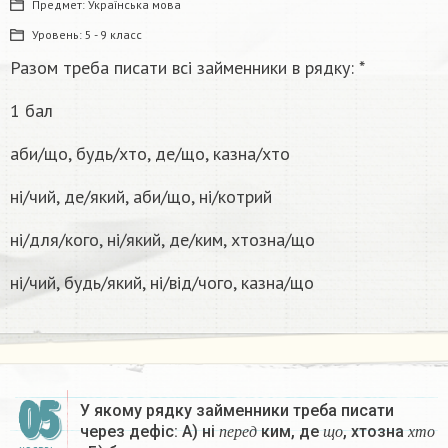
Предмет:
Українська мова
Уровень:
5 - 9 класс
Разом треба писати всі займенники в рядку: *
1 бал
аби/що, будь/хто, де/що, казна/хто
ні/чий, де/який, аби/що, ні/котрий
ні/для/кого, ні/який, де/ким, хтозна/що
ні/чий, будь/який, ні/від/чого, казна/що​
05
У якому рядку займенники треба писати
п
е
р
е
д
щ
о
х
т
о
через дефіс: А) ні
ким, де
, хтозна
п
е
р
е
д
щ
о
х
т
о