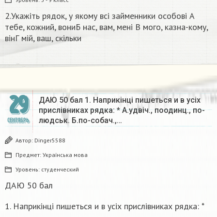
2.Укажіть рядок, у якому всі займенники особові А
тебе, кожний, вониБ нас, вам, мені В мого, казна-кому,
вінГ мій, ваш, скільки ​
29
ДАЮ 50 бал 1. Наприкінці пишеться и в усіх
прислівниках рядка: * А.удвіч., поодинц., по-
людськ. Б.по-собач.,…
СЕНТЯБРЬ
Автор:
Dinger5588
Предмет:
Українська мова
Уровень:
студенческий
ДАЮ 50 бал
1. Наприкінці пишеться и в усіх прислівниках рядка: *