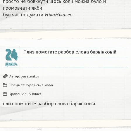
просто не бовкнути щось коли можна було й
промовчати якби
Н
і
к
а
Н
і
к
а
л
е
о
був час подумати
.​
Н
і
к
а
Н
і
к
а
л
е
о
24
Плиз помогите разбор слова барвінковій
ДЕКАБРЬ
Автор:
pasalenkov
Предмет:
Українська мова
Уровень:
5 - 9 класс
плиз помогите разбор слова барвінковій