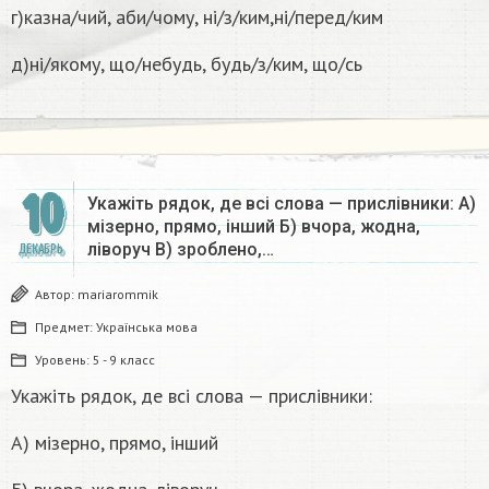
г)казна/чий, аби/чому, ні/з/ким,ні/перед/ким
д)ні/якому, що/небудь, будь/з/ким, що/сь
10
Укажіть рядок, де всі слова — прислівники: А)
мізерно, прямо, інший Б) вчора, жодна,
ліворуч В) зроблено,…
ДЕКАБРЬ
Автор:
mariarommik
Предмет:
Українська мова
Уровень:
5 - 9 класс
Укажіть рядок, де всі слова — прислівники:
А) мізерно, прямо, інший