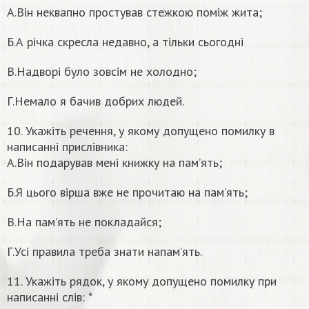
А.Він неквапно простував стежкою поміж жита;
Б.А річка скресла недавно, а тільки сьогодні
В.Надворі було зовсім не холодно;
Г.Немало я бачив добрих людей.
10. Укажіть речення, у якому допущено помилку в
написанні прислівника:
А.Він подарував мені книжку на пам’ять;
Б.Я цього вірша вже не прочитаю на пам’ять;
В.На пам’ять не покладайся;
Г.Усі правила треба знати напам’ять.
11. Укажіть рядок, у якому допущено помилку при
написанні слів: *