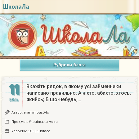
ШколаЛа
Рубрики блога
11
Вкажіть рядок, в якому усі займенники
написано правильно: А ніхто, абихто, хтось,
якийсь; Б що-небудь,…
ИЮЛЬ
Автор:
eranymous34s
Предмет:
Українська мова
Уровень:
10 - 11 класс