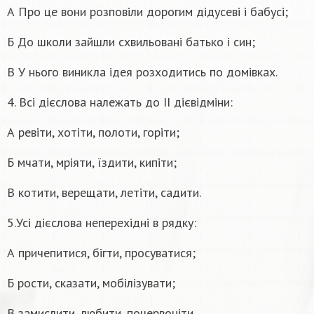
А Про це вони розповіли дорогим дідусеві і бабусі;
Б До школи зайшли схвильовані батько і син;
В У нього виникла ідея розходитись по домівках.
4. Всі дієслова належать до ІІ дієвідміни:
А ревіти, хотіти, полоти, горіти;
Б мчати, мріяти, їздити, кипіти;
В котити, верещати, летіти, садити.
5.Усі дієслова неперехідні в рядку:
А причепитися, бігти, просуватися;
Б рости, сказати, мобілізувати;
В замислити, любити, почервоніти.