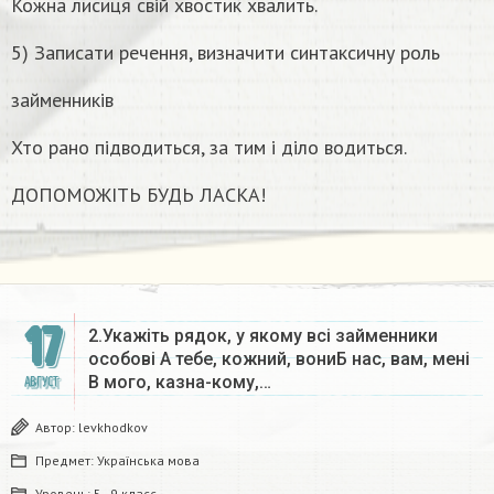
Кожна лисиця свій хвостик хвалить.
5) Записати речення, визначити синтаксичну роль
займенників
Хто рано підводиться, за тим і діло водиться.
ДОПОМОЖІТЬ БУДЬ ЛАСКА!
17
2.Укажіть рядок, у якому всі займенники
особові А тебе, кожний, вониБ нас, вам, мені
В мого, казна-кому,…
АВГУСТ
Автор:
levkhodkov
Предмет:
Українська мова
Уровень:
5 - 9 класс