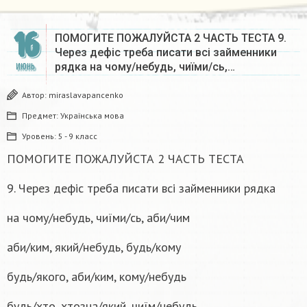
16
ПОМОГИТЕ ПОЖАЛУЙСТА 2 ЧАСТЬ ТЕСТА 9.
Через дефіс треба писати всі займенники
рядка на чому/небудь, чиїми/сь,…
ИЮНЬ
Автор:
miraslavapancenko
Предмет:
Українська мова
Уровень:
5 - 9 класс
ПОМОГИТЕ ПОЖАЛУЙСТА 2 ЧАСТЬ ТЕСТА
9. Через дефіс треба писати всі займенники рядка
на чому/небудь, чиїми/сь, аби/чим
аби/ким, який/небудь, будь/кому
будь/якого, аби/ким, кому/небудь
будь/хто, хтозна/який, чиїм/небудь