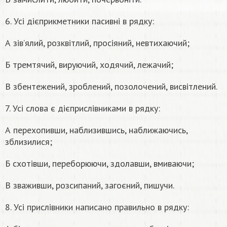
6. Усі дієприкметники пасивні в рядку:
А зів’ялий, розквітлий, просіяний, невтихаючий;
Б тремтячий, вируючий, ходячий, лежачий;
В збентежений, зроблений, позолочений, висвітлений.
7. Усі слова є дієприслівниками в рядку:
А перехопивши, наблизившись, наближаючись,
зблизилися;
Б схотівши, переборюючи, здолавши, вмиваючи;
В зваживши, розсипаний, загоєний, пишучи.
8. Усі прислівники написано правильно в рядку: