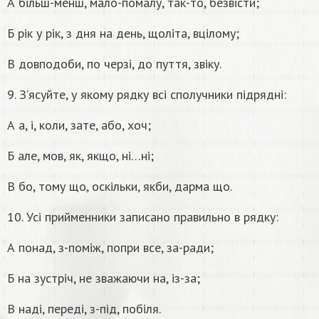
А більш-менш, мало-помалу, так-то, безвісти;
Б рік у рік, з дня на день, щоліта, вцілому;
В довподоби, по черзі, до пуття, звіку.
9. З’ясуйте, у якому рядку всі сполучники підрядні:
А а, і, коли, зате, або, хоч;
Б але, мов, як, якщо, ні…ні;
В бо, тому що, оскільки, якби, дарма що.
10. Усі прийменники записано правильно в рядку:
А понад, з-поміж, попри все, за-ради;
Б на зустріч, не зважаючи на, із-за;
В наді, переді, з-під, побіля.