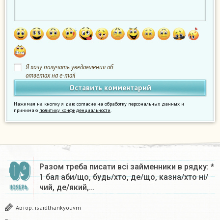
Я хочу получать уведомления об
ответах на e-mail
Нажимая на кнопку я даю согласие на обработку персональных данных и
принимаю
политику конфиденциальности
.
09
Разом треба писати всі займенники в рядку: *
1 бал аби/що, будь/хто, де/що, казна/хто ні/
чий, де/який,…
НОЯБРЬ
Автор:
isaidthankyouvm