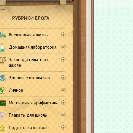
РУБРИКИ БЛОГА
Внешкольная жизнь
Домашняя лаборатория
Законодательство о
школе
Здоровье школьника
Личное
Ментальная арифметика
Плакаты для школы
Подготовка к школе