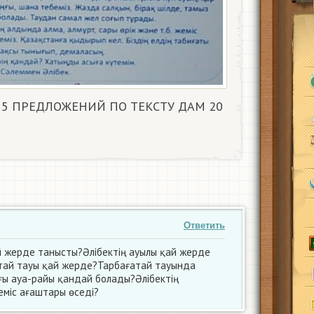
5 ПРЕДЛОЖЕНИЙ ПО ТЕКСТУ ДАМ 20
Ответить
й жерде танысты?Әлібектің ауылы қай жерде
тай тауы қай жерде?Тарбағатай тауында
ы ауа-райы қандай болады?Әлібектің
міс ағаштары өседі?