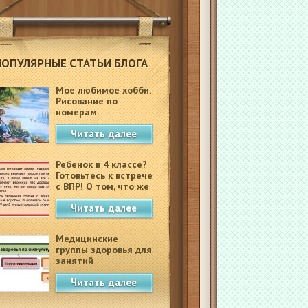
ПОПУЛЯРНЫЕ СТАТЬИ БЛОГА
Мое любимое хобби.
Рисование по
номерам.
Читать далее
Ребенок в 4 классе?
Готовьтесь к встрече
с ВПР! О том, что же
это такое.
Читать далее
Медицинские
группы здоровья для
занятий
физкультурой в
Читать далее
школе