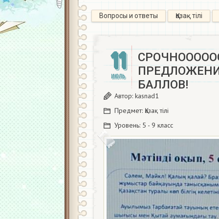
Вопросы и ответы
Қазақ тiлi
11
СРОЧНОООООО
ПРЕДЛОЖЕНИЙ
ИЮЛЬ
БАЛЛОВ!​
Автор:
kasnad1
Предмет:
Қазақ тiлi
Уровень:
5 - 9 класс