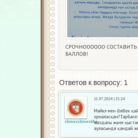
СРОЧНОООООО СОСТАВИТЬ 
БАЛЛОВ!​
Ответов к вопросу: 1
11.07.2024 | 21:24
Майкл мен Әлібек қа
орналасқан?Тарбаға
slimesslimeslike
жаздағы және қыстағ
ауласында қандай же