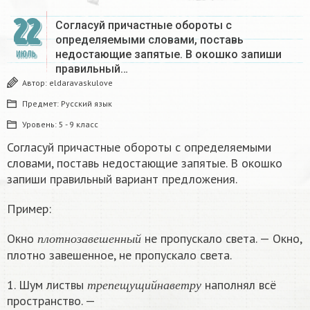
22
Согласуй причастные обороты с
определяемыми словами, поставь
недостающие запятые. В окошко запиши
ИЮЛЬ
правильный…
Автор:
eldaravaskulove
Предмет:
Русский язык
Уровень:
5 - 9 класс
Согласуй причастные обороты с определяемыми
словами, поставь недостающие запятые. В окошко
запиши правильный вариант предложения.
Пример:
п
л
о
т
н
о
з
а
в
е
ш
е
н
н
ы
й
Окно
не пропускало света. — Окно,
п
л
о
т
н
о
з
а
в
е
ш
е
н
н
ы
й
плотно завешенное, не пропускало света.
т
р
е
п
е
щ
у
щ
и
й
н
а
в
е
т
р
у
1. Шум листвы
наполнял всё
т
р
е
п
е
щ
у
щ
и
й
н
а
в
е
т
р
у
пространство. —