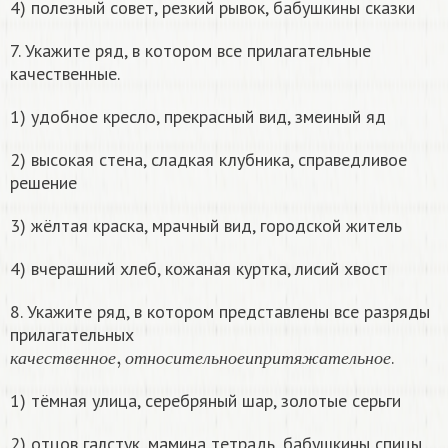
4) полезный совет, резкий рывок, бабушкины сказки
7. Укажите ряд, в котором все прилагательные
качественные.
1) удобное кресло, прекрасный вид, змеиный яд
2) высокая стена, сладкая клубника, справедливое
решение
3) жёлтая краска, мрачный вид, городской житель
4) вчерашний хлеб, кожаная куртка, лисий хвост
8. Укажите ряд, в котором представлены все разряды
прилагательных
к
а
ч
е
с
т
в
е
н
н
о
е
,
о
т
н
о
с
и
т
е
л
ь
н
о
е
и
п
р
и
т
я
ж
а
т
е
л
ь
н
о
.
к
а
ч
е
с
т
в
е
н
н
о
е
о
т
н
о
с
и
т
е
л
ь
н
о
е
и
п
р
и
т
я
ж
а
т
е
л
ь
н
о
е
1) тёмная улица, серебряный шар, золотые серьги
2) отцов галстук, мамина тетрадь, бабушкины спицы