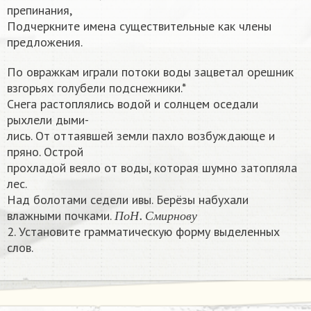
препинания,
Подчеркните имена существительные как члены
предложения.
По овражкам играли потоки воды зацветал орешник
взгорьях голубели подснежники.*
Снега растоплялись водой и солнцем оседали
рыхлели дыми-
лись. От оттаявшей земли пахло возбуждающе и
пряно. Острой
прохладой веяло от воды, которая шумно затопляла
лес.
Над болотами седели ивы. Берёзы набухали
П
о
Н
.
С
м
и
р
н
о
в
у
влажными почками.
П
о
Н
С
м
и
р
н
о
в
у
2. Установите грамматическую форму выделенных
слов.​