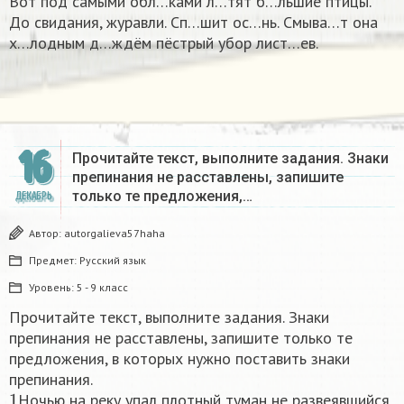
Вот под самыми обл…ками л…тят б…льшие птицы.
До свидания, журавли. Сп…шит ос…нь. Смыва…т она
х…лодным д…ждём пёстрый убор лист…ев.
16
Прочитайте текст, выполните задания. Знаки
препинания не расставлены, запишите
только те предложения,…
ДЕКАБРЬ
Автор:
autorgalieva57haha
Предмет:
Русский язык
Уровень:
5 - 9 класс
Прочитайте текст, выполните задания. Знаки
препинания не расставлены, запишите только те
предложения, в которых нужно поставить знаки
препинания.
1
Ночью на реку упал плотный туман не развеявшийся