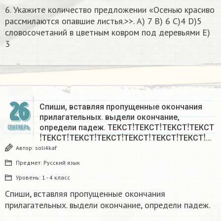
6. Укажите количество предложении «Осенью красиво
рассмилаются опавшие листья.>>. A) 7 B) 6 С)4 D)5
словосочетаний в цветным ковром под деревьями E)
3​
26
Спиши, вставляя пропущенные окончания
прилагательных. выдели окончание,
!
!
!
определи падеж. ТЕКСТ
ТЕКСТ
ТЕКСТ
ТЕКСТ
СЕНТЯБРЬ
!
!
!
!
!
!
!
ТЕКСТ
ТЕКСТ
ТЕКСТ
ТЕКСТ
ТЕКСТ
ТЕКСТ
…
Автор:
soli4kaf
Предмет:
Русский язык
Уровень:
1 - 4 класс
Спиши, вставляя пропущенные окончания
прилагательных. выдели окончание, определи падеж.
!
!
!
!
!
!
!