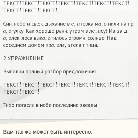
ТЕКСТ
ТЕКСТ
ТЕКСТ
ТЕКСТ
ТЕКСТ
ТЕКСТ
ТЕКСТ
!
!
!
ТЕКСТ
ТЕКСТ
ТЕКСТ
e
,
и
а
,
о
Син. небо и свеж. дыхание в
терка м
нили на пр
а
,
о
e
,
и
и
а
о
гулку. Как хорошо ранн. утром в л
су! Из-за д
а
,
о
а
,
о
а
о
и
лёк. леса вык
тилось огромн. солнце. Над
а
,
о
е
,
и
а
о
а
о
соседнем домом пр
л
тела птица.
а
о
е
и
2 УПРАЖНЕНИЕ
Выполни полный разбор предложения
!
!
!
!
!
!
!
ТЕКСТ
ТЕКСТ
ТЕКСТ
ТЕКСТ
ТЕКСТ
ТЕКСТ
ТЕКСТ
!
!
ТЕКСТ
ТЕКСТ
Тихо погасли в небе последние звёзды
Вам так же может быть интересно: