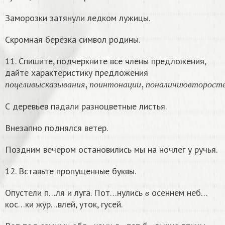
Заморозки затянули ледком лужицы.
Скромная берёзка символ родины.
11. Спишите, подчеркните все члены предложения,
дайте характеристику предложения
п
о
ц
е
л
и
в
ы
с
к
а
з
ы
в
а
н
и
я
,
п
о
и
н
т
о
н
а
ц
и
и
,
п
о
н
а
л
и
ч
и
ю
п
о
ц
е
л
и
в
ы
с
к
а
з
ы
в
а
н
и
я
п
о
и
н
т
о
н
а
ц
и
и
п
о
н
а
л
и
ч
и
ю
в
т
о
р
о
с
т
С деревьев падали разноцветные листья.
Внезапно поднялся ветер.
Поздним вечером остановились мы на ночлег у ручья.
12. Вставьте пропущенные буквы.
в
Опустели п…ля и луга. Пот…нулись
осеннем неб…
в
кос…ки жур…влей, уток, гусей.