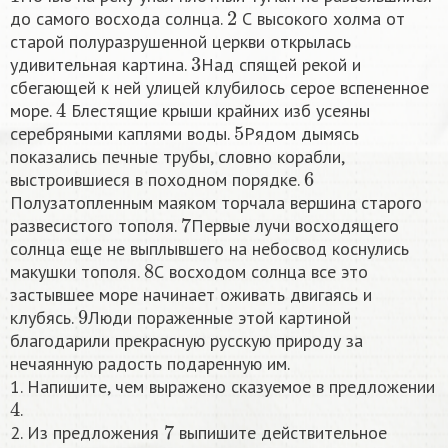
2
до самого восхода солнца.
С высокого холма от
старой полуразрушенной церкви открылась
3
удивительная картина.
Над спящей рекой и
сбегающей к ней улицей клубилось серое вспененное
4
море.
Блестящие крыши крайних изб усеяны
5
серебряными каплями воды.
Рядом дымясь
показались печные трубы, словно корабли,
6
выстроившиеся в походном порядке.
Полузатопленным маяком торчала вершина старого
7
развесистого тополя.
Первые лучи восходящего
солнца еще не выплывшего на небосвод коснулись
8
макушки тополя.
С восходом солнца все это
застывшее море начинает оживать двигаясь и
9
клубясь.
Люди пораженные этой картиной
благодарили прекрасную русскую природу за
нечаянную радость подаренную им.
1. Напишите, чем выражено сказуемое в предложении
4
.
7
2. Из предложения
выпишите действительное