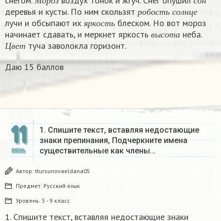
снегом.
воздух тонок и жгуч. Снег опушил
р
о
б
о
с
т
ь
с
о
л
н
ц
е
М
о
р
о
з
с
о
н
деревья и кусты. По ним скользят
я
р
к
о
с
т
ь
р
о
б
о
с
т
ь
с
о
л
н
ц
е
лучи и обсыпают их
блеском. Но вот мороз
в
ы
с
о
т
а
я
р
к
о
с
т
ь
начинает сдавать, и меркнет яркость
неба.
Ц
в
е
т
в
ы
с
о
т
а
туча заволокла горизонт.
Ц
в
е
т
Даю 15 баллов
11
1. Спишите текст, вставляя недостающие
знаки препинания, Подчеркните имена
существительные как члены…
ИЮНЬ
Автор:
ttursunovaeldana05
Предмет:
Русский язык
Уровень:
5 - 9 класс
1. Спишите текст, вставляя недостающие знаки