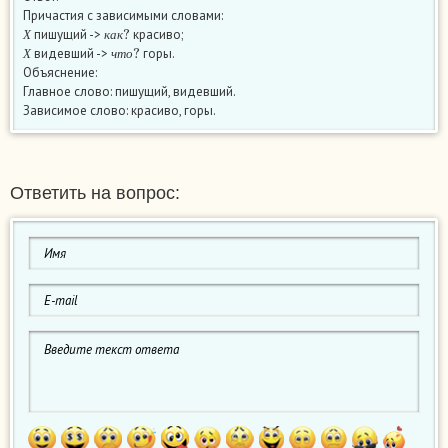
Причастия с зависимыми словами:
Х
к
а
к
?
пишущий ->
красиво;
Х
ч
т
о
?
Х
к
а
к
видевший ->
горы.
Х
ч
т
о
Объяснение:
Главное слово: пишущий, видевший.
Зависимое слово: красиво, горы.
Ответить на вопрос: