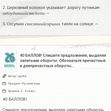
2. Церковный колокол указывает дорогу путникам
з
а
б
л
у
д
и
в
ш
и
й
с
я
в
с
т
е
п
и
. —
з
а
б
л
у
д
и
в
ш
и
й
с
я
в
с
т
е
п
и
с
в
и
с
а
в
ш
и
й
с
к
р
ы
ш
и
3. Сосульки
таяли на солнце. —
с
в
и
с
а
в
ш
и
й
с
к
р
ы
ш
и
26
40 БАЛЛОВ! Спишите предложения, выделяя
запятыми обороты. Обозначьте причастные
и деепричастные обороты…
ОКТЯБРЬ
Автор:
lgorka
Предмет:
Русский язык
Уровень:
5 - 9 класс
40 БАЛЛОВ!
Спишите предложения, выделяя запятыми обороты.