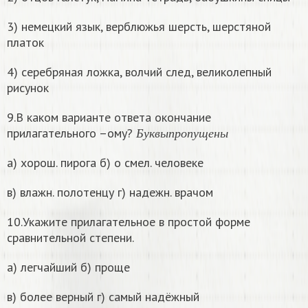
3) немецкий язык, верблюжья шерсть, шерстяной
платок
4) серебряная ложка, волчий след, великолепный
рисунок
9.В каком варианте ответа окончание
Б
у
к
в
ы
п
р
о
п
у
щ
е
н
ы
прилагательного –ому?
Б
у
к
в
ы
п
р
о
п
у
щ
е
н
ы
а) хорош. пирога б) о смел. человеке
в) влажн. полотенцу г) надежн. врачом
10.Укажите прилагательное в простой форме
сравнительной степени.
а) легчайший б) проще
в) более верный г) самый надёжный