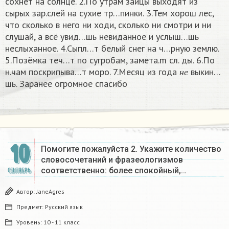
сохнет на солнце. 2.По утрам зайцы выходят из
сырых зар.слей на сухие тр…пинки. 3.Тем хорош лес,
что сколько в него ни ходи, сколько ни смотри и ни
слушай, а всё увид…шь невиданное и услыш…шь
неслыханное. 4.Сыпл…т белый снег на ч…рную землю.
5.Позёмка теч…т по сугробам, замета.m сл. ды. 6.По
н
е
н.чам поскрипыва…т моро. 7.Месяц из года
выкин…
н
е
шь. Заранее огромное спасибо
10
Помогите пожалуйста 2. Укажите количество
словосочетаний и фразеологизмов
соответственно: более спокойный,…
СЕНТЯБРЬ
Автор:
JaneAgres
Предмет:
Русский язык
Уровень:
10 - 11 класс