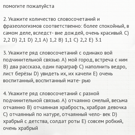
помогите пожалуйста
2. Укажите количество словосочетаний и
фразеологизмов соответственно: более спокойный, в
самом деле, вследст- вие дождей, очень красивый. C)
2,2 D) 2,1 D) 2,1 A) 1,2 B) 1,1 C) 2,2 E) 3.1
3. Укажите ряд словосочетаний с одинако вой
подчинительной связью. А) мой город, встреча с ним
В) два рассказа, один параграф С) наполнить ведро,
лист берёзы D) увидеть их, их качели E) очень
воспитанный, воспитанный мате- рью
4. Укажите ряд словосочетаний с разной
подчинительной связью. А) отчаянно смелый, весьма
отчаянно В) отчаянная храбрость, храбрая девочка
С) отчаянный по натуре, отчаянный чело- век D)
храбрый с детства, солдат роты E) совсем робкий,
очень храбрый