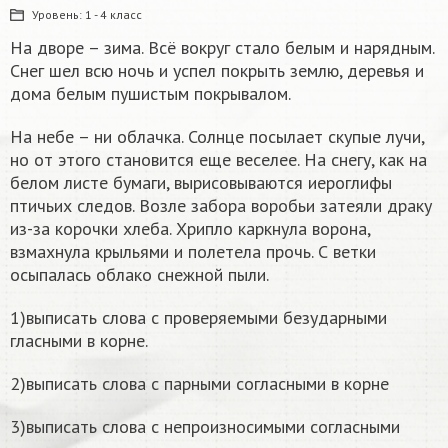
Уровень:
1 - 4 класс
На дворе – зима. Всё вокруг стало белым и нарядным.
Снег шел всю ночь и успел покрыть землю, деревья и
дома белым пушистым покрывалом.
На небе – ни облачка. Солнце посылает скупые лучи,
но от этого становится еще веселее. На снегу, как на
белом листе бумаги, вырисовываются иероглифы
птичьих следов. Возле забора воробьи затеяли драку
из-за корочки хлеба. Хрипло каркнула ворона,
взмахнула крыльями и полетела прочь. С ветки
осыпалась облако снежной пыли.
1)выписать слова с проверяемыми безударными
гласными в корне.
2)выписать слова с парными согласными в корне
3)выписать слова с непроизносимыми согласными