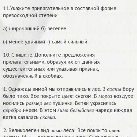
11.Укажите прилагательное в составной форме
превосходной степени.
а) широчайший б) веселее
в) менее удачный г) самый сильный
10. Спишите. Дополните предложения
прилагательными, образуя их от данных
существительных или указывая признак,
обозначенный в скобках.
с
о
с
н
ы
1. Однажды зимой мы отправились в лес. В
бору
ц
в
е
т
м
о
р
о
з
с
о
с
н
ы
было тихо. Все покрыто
снегом. В
воздухе
р
а
з
м
е
р
в
е
с
ц
в
е
т
м
о
р
о
з
носились
пушинки. Ветви украсились
с
е
р
е
б
р
о
з
и
м
а
б
е
л
ы
й
с
н
е
г
р
а
з
м
е
р
в
е
с
инеем. В этом
наряде каждая
с
к
а
з
к
а
с
е
р
е
б
р
о
з
и
м
а
б
е
л
ы
й
с
н
е
г
ветка казалась
.
с
к
а
з
к
а
з
и
м
а
ц
в
е
т
2. Великолепен вид
леса! Все покрыто
М
о
р
о
з
с
о
н
з
и
м
а
ц
в
е
т