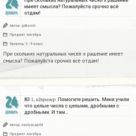
24
При скольких натуральных чисел х рашение
имеет смысла? Пожалуйста срочно всё
отдам!
ДЕКАБРЬ
Автор:
gdksncb
Предмет:
Алгебра
Уровень:
5 - 9 класс
При скольких натуральных чисел х рашение имеет
смысла? Пожалуйста срочно всё отдам!
24
1
,
и
2
п
р
и
м
е
р
83
. Помогите решить. Меня учили
и
п
р
и
м
е
р
что целые числа с целыми, дробными с
дробными. И там…
ДЕКАБРЬ
Автор:
nastyacap04
Предмет:
Алгебра