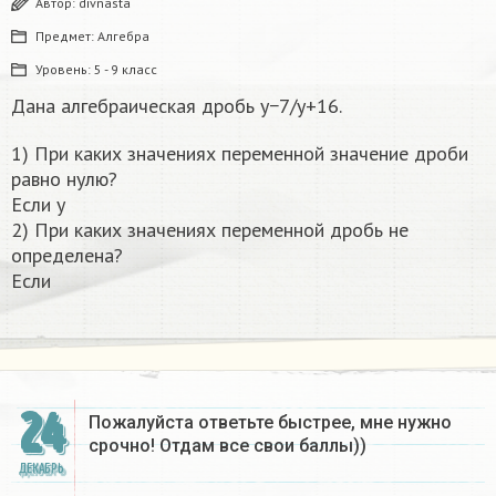
Автор:
divnasta
Предмет:
Алгебра
Уровень:
5 - 9 класс
Дана алгебраическая дробь y−7/y+16.
1) При каких значениях переменной значение дроби
равно нулю?
Если y
2) При каких значениях переменной дробь не
определена?
Если
24
Пожалуйста ответьте быстрее, мне нужно
срочно! Отдам все свои баллы))
ДЕКАБРЬ