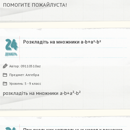
ПОМОГИТЕ ПОЖАЙЛУСТА!
24
Розкладіть на множники а-b+a²-b²​
ДЕКАБРЬ
Автор:
09110510az
Предмет:
Алгебра
Уровень:
5 - 9 класс
розкладіть на множники а-b+a²-b²​