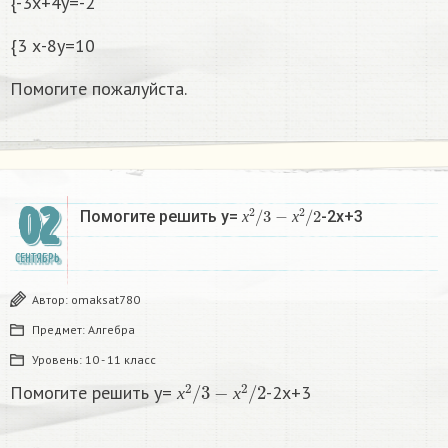
{-3х+4у=-2
{3 х-8у=10
Помогите пожалуйста.
02
х
2
/
3
−
х
2
/
2
Помогите решить у=
-2х+3
х
х
СЕНТЯБРЬ
Автор:
omaksat780
Предмет:
Алгебра
Уровень:
10 - 11 класс
х
2
/
3
−
х
2
/
2
Помогите решить у=
-2х+3
х
х