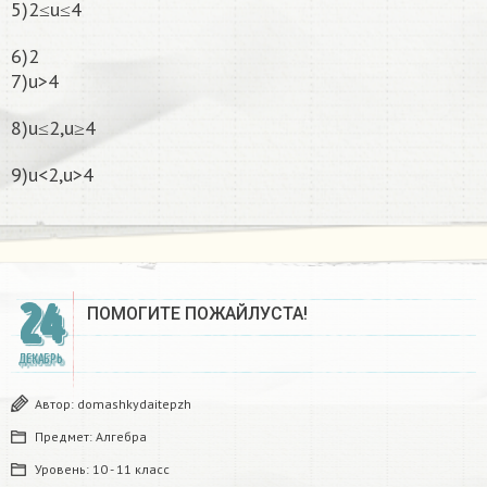
5)2≤u≤4
6)2
7)u>4
8)u≤2,u≥4
9)u<2,u>4
24
ПОМОГИТЕ ПОЖАЙЛУСТА!
ДЕКАБРЬ
Автор:
domashkydaitepzh
Предмет:
Алгебра
Уровень:
10 - 11 класс