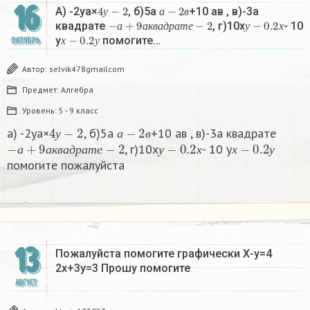
16
4
у
−
2
а
−
2
в
А) -2уа×
, б)5а
+10 ав , в)-3а
−
а
+
9
а
к
в
а
д
р
а
т
е
−
2
у
−
0.2
х
у
а
в
квадрате
, г)10х
- 10
х
−
0.2
у
а
а
к
в
а
д
р
а
т
е
у
х
у
помогите…
ОКТЯБРЬ
х
у
Автор:
selvik478gmailcom
Предмет:
Алгебра
Уровень:
5 - 9 класс
4
у
−
2
а
−
2
в
а) -2уа×
, б)5а
+10 ав , в)-3а квадрате
−
а
+
9
а
к
в
а
д
р
а
т
е
−
2
у
−
0.2
х
х
−
0.2
у
у
а
в
, г)10х
- 10 у
а
а
к
в
а
д
р
а
т
е
у
х
х
у
помогите пожалуйста​
13
Пожалуйста помогите графически Х-у=4
2х+3у=3 Прошу помогите
АВГУСТ