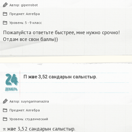
Автор:
giperrobot
Предмет:
Алгебра
Уровень:
5 - 9 класс
Пожалуйста ответьте быстрее, мне нужно срочно!
Отдам все свои баллы))
24
Π және 3,52 сандарын салыстыр. ​
ДЕКАБРЬ
Автор:
suyngarinanazira
Предмет:
Алгебра
Уровень:
студенческий
π және 3,52 сандарын салыстыр.