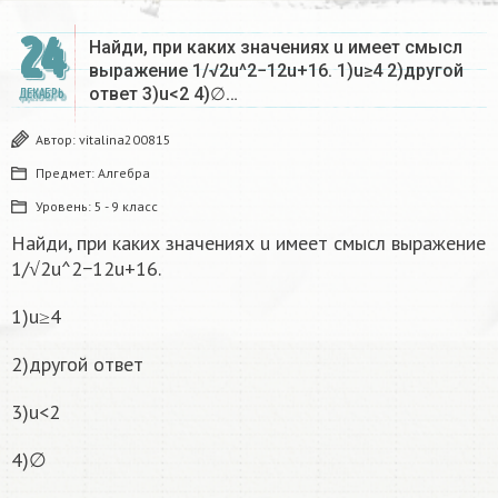
24
Найди, при каких значениях u имеет смысл
выражение 1/√2u^2−12u+16. 1)u≥4 2)другой
ответ 3)u<2 4)∅…
ДЕКАБРЬ
Автор:
vitalina200815
Предмет:
Алгебра
Уровень:
5 - 9 класс
Найди, при каких значениях u имеет смысл выражение
1/√2u^2−12u+16.
1)u≥4
2)другой ответ
3)u<2
4)∅