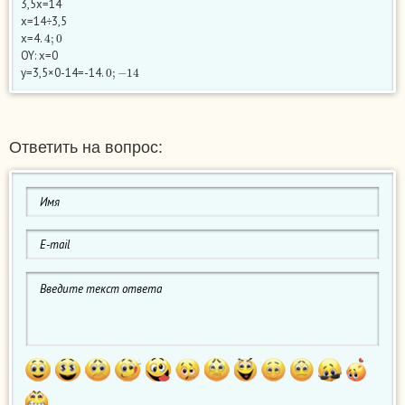
3,5x=14
x=14÷3,5
4
;
0
x=4.
OY: x=0
0
;
−
14
y=3,5×0-14=-14.
Ответить на вопрос: