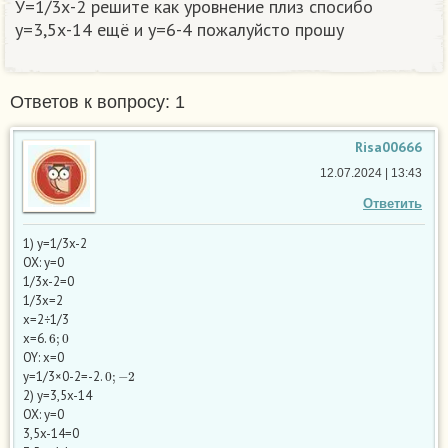
У=1/3х-2 решите как уровнение плиз спосибо
у=3,5х-14 ещё и у=6-4 пожалуйсто прошу
Ответов к вопросу: 1
Risa00666
12.07.2024 | 13:43
Ответить
1) y=1/3x-2
OX: y=0
1/3x-2=0
1/3x=2
x=2÷1/3
6
;
0
x=6.
OY: x=0
0
;
−
2
y=1/3×0-2=-2.
2) y=3,5x-14
OX: y=0
3,5x-14=0