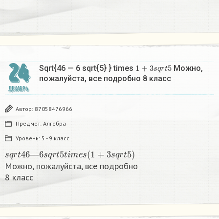
24
1
+
3
s
q
r
t
5
Sqrt{46 — 6 sqrt{5} } times
Можно,
пожалуйста, все подробно 8 класс​
ДЕКАБРЬ
Автор:
87058476966
Предмет:
Алгебра
Уровень:
5 - 9 класс
s
q
r
t
46
—
6
s
q
r
t
5
t
i
m
e
s
(
1
+
3
s
q
r
t
5
)
Можно, пожалуйста, все подробно
8 класс​