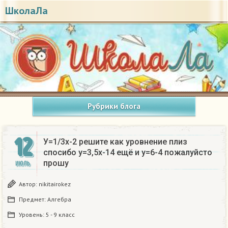
ШколаЛа
Рубрики блога
12
У=1/3х-2 решите как уровнение плиз
спосибо у=3,5х-14 ещё и у=6-4 пожалуйсто
прошу
ИЮЛЬ
Автор:
nikitairokez
Предмет:
Алгебра
Уровень:
5 - 9 класс