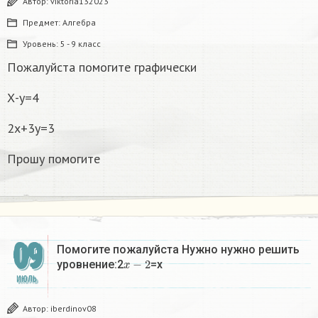
Автор:
viktoria132023
Предмет:
Алгебра
Уровень:
5 - 9 класс
Пожалуйста помогите графически
Х-у=4
2х+3у=3
Прошу помогите
09
Помогите пожалуйста Нужно нужно решить
x
−
2
уровнение:2
=x
ИЮЛЬ
Автор:
iberdinov08