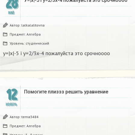
28
У=|х|-5 і у=2/3х-4 пожалуйста это срочноооо ​
МАЙ
Автор:
lalkalalitovna
Предмет:
Алгебра
Уровень:
студенческий
у=|х|-5 і у=2/3х-4 пожалуйста это срочноооо ​
12
Помогите плиззз решить уравнение
НОЯБРЬ
Автор:
tema3484
Предмет:
Алгебра
Уровень:
5 - 9 класс