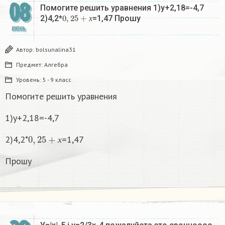
08
Помогите решить уравнения 1)у+2,18=-4,7
0
,
25
+
х
2)4,2*
=1,47 Прошу
х
ИЮНЬ
Автор:
bolsunalina31
Предмет:
Алгебра
Уровень:
5 - 9 класс
Помогите решить уравнения
1)у+2,18=-4,7
0
,
25
+
х
2)4,2*
=1,47
х
Прошу