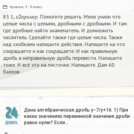
Уровень:
5 - 9 класс
1
,
и
2
п
р
и
м
е
р
83
. Помогите решить. Меня учили что
и
п
р
и
м
е
р
целые числа с целыми, дробными с дробными. И там
где дробные найти знаменатель. И домножить
числитель. Сделайте также где целые числа. Также
над скобками напишите действия. Напишите на что
сокращаете и как сокращаете. И как правильную
дробь в неправильную дробь перевести. Напишите
тоже. И всё это на листочке. Напишите. Дам 60
баллов
24
Дана алгебраическая дробь y−7/y+16. 1) При
каких значениях переменной значение дроби
равно нулю? Если…
ДЕКАБРЬ