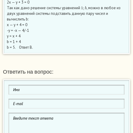
2х — у + 3 = 0
1
;
b
Так как дано решение системы уравнений
, можно в любое из
двух уравнений системы подставить данную пару чисел и
вычислить b:
х — у + 4 = 0
-у = -х — 4/-1
у = х + 4
b = 1 + 4
b = 5. Ответ В.
Ответить на вопрос: