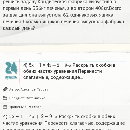
решить задачу.Кондитеская фабрика выпустила в
первый день 336кг печенья, а во второй 408кг.Всего
за два дня она выпустила 62 одинаковых ящика
печенья. Сколько ящиков печенья выпускала фабрика
каждый день?
24
х
+
2
9
х
–
4) 5х – 1 = 4
–
Раскрыть скобки в
х
х
обеих частях уравнения Перенести
слагаемые, содержащие…
ДЕКАБРЬ
Автор:
AlexanderTsupay
Предмет:
Математика
Уровень:
5 - 9 класс
х
+
2
9
х
–
4) 5х – 1 = 4
–
Раскрыть скобки в обеих
х
х
частях уравнения Перенести слагаемые, содержащие
переменную в одну часть, а не содержащие – в