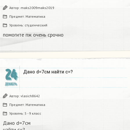
Автор:
maks2009maks2019
Предмет:
Математика
Уровень:
студенческий
помогите пж очень срочно​
24
Дано d=7см найти с=?​
ДЕКАБРЬ
Автор:
vlasich8642
Предмет:
Математика
Уровень:
5 - 9 класс
Дано d=7см
найти с=?​