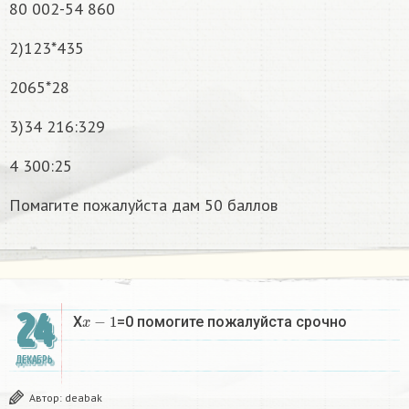
80 002-54 860
2)123*435
2065*28
3)34 216:329
4 300:25
Помагите пожалуйста дам 50 баллов
24
x
−
1
X
=0 помогите пожалуйста срочно
ДЕКАБРЬ
Автор:
deabak