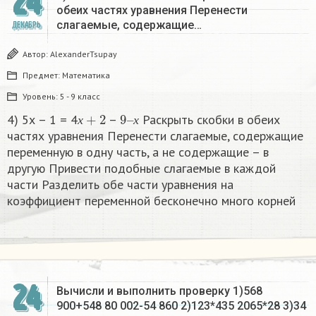
24
обеих частях уравнения Перенести
слагаемые, содержащие…
ДЕКАБРЬ
Автор:
AlexanderTsupay
Предмет:
Математика
Уровень:
5 - 9 класс
х
+
2
9
х
–
4) 5х – 1 = 4
–
Раскрыть скобки в обеих
х
х
частях уравнения Перенести слагаемые, содержащие
переменную в одну часть, а не содержащие – в
другую Привести подобные слагаемые в каждой
части Разделить обе части уравнения на
коэффициент переменной бесконечно много корней​
24
Вычисли и выполнить проверку 1)568
900+548 80 002-54 860 2)123*435 2065*28 3)34