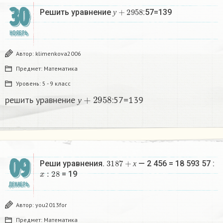
30
у
+
2958
Решить уравнение
:57=139
у
НОЯБРЬ
Автор:
klimenkova2006
Предмет:
Математика
Уровень:
5 - 9 класс
у
+
2958
решить уравнение
:57=139
у
09
3
187
+
х
Реши уравнения.
— 2 456 = 18 593 57 :
x
:
28
х
= 19 ​
ДЕКАБРЬ
Автор:
you2013for
Предмет:
Математика