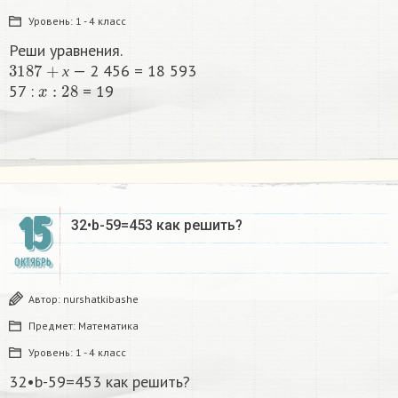
Уровень:
1 - 4 класс
Реши уравнения.
3
187
+
х
— 2 456 = 18 593
x
:
28
х
57 :
= 19
15
32•b-59=453 как решить?
ОКТЯБРЬ
Автор:
nurshatkibashe
Предмет:
Математика
Уровень:
1 - 4 класс
32•b-59=453 как решить?