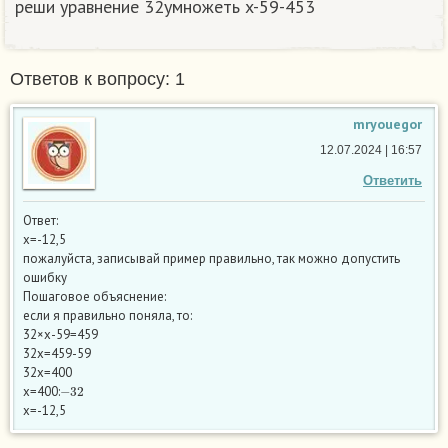
реши уравнение 32умножеть x-59-453​
Ответов к вопросу: 1
mryouegor
12.07.2024 | 16:57
Ответить
Ответ:
х=-12,5
пожалуйста, записывай пример правильно, так можно допустить
ошибку
Пошаговое объяснение:
если я правильно поняла, то:
32×х-59=459
32х=459-59
32х=400
−
32
х=400:
х=-12,5