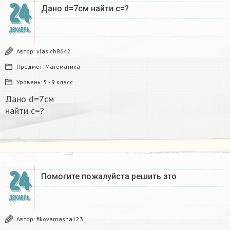
24
Дано d=7см найти с=?​
ДЕКАБРЬ
Автор:
vlasich8642
Предмет:
Математика
Уровень:
5 - 9 класс
Дано d=7см
найти с=?​
24
Помогите пожалуйста решить это
ДЕКАБРЬ
Автор:
fikovamasha123