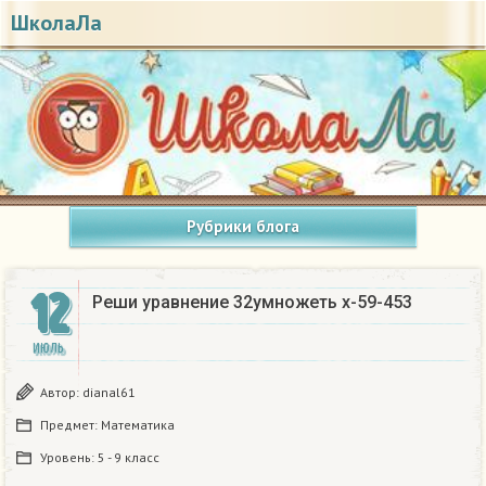
ШколаЛа
Рубрики блога
12
Реши уравнение 32умножеть x-59-453​
ИЮЛЬ
Автор:
dianal61
Предмет:
Математика
Уровень:
5 - 9 класс