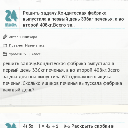
24
Решить задачу.Кондитеская фабрика
выпустила в первый день 336кг печенья, а во
второй 408кг.Всего за…
ДЕКАБРЬ
Автор:
никиткаро
Предмет:
Математика
Уровень:
5 - 9 класс
решить задачу.Кондитеская фабрика выпустила в
первый день 336кг печенья, а во второй 408кг.Всего
за два дня она выпустила 62 одинаковых ящика
печенья. Сколько ящиков печенья выпускала фабрика
каждый день?
х
+
2
9
х
–
4) 5х – 1 = 4
–
Раскрыть скобки в
х
х