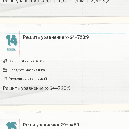
Реши уравнения: 0,5
+ 1,4
= 9,8​
14
Решить уравнение x-64=720:9
ИЮЛЬ
Автор:
Oksana202038
Предмет:
Математика
Уровень:
студенческий
Решить уравнение x-64=720:9
15
Реши уравнения 29+b=59