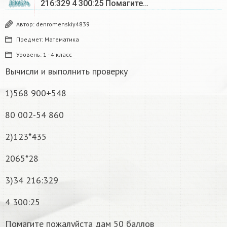
216:329 4 300:25 Помагите…
ДЕКАБРЬ
Автор:
denromenskiy4839
Предмет:
Математика
Уровень:
1 - 4 класс
Вычисли и выполнить проверку
1)568 900+548
80 002-54 860
2)123*435
2065*28
3)34 216:329
4 300:25
Помагите пожалуйста дам 50 баллов