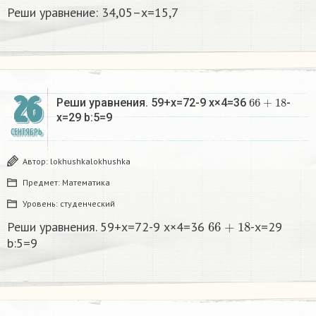
Реши уравнение: 34,05–x=15,7
26
66
+
18
Реши уравнения. 59+x=72-9 x×4=36
-
x=29 b:5=9
СЕНТЯБРЬ
Автор:
lokhushkalokhushka
Предмет:
Математика
Уровень:
студенческий
66
+
18
Реши уравнения. 59+x=72-9 x×4=36
-x=29
b:5=9