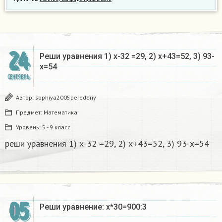
24
Реши уравнения 1) х-32 =29, 2) х+43=52, 3) 93-
х=54​
СЕНТЯБРЬ
Автор:
sophiya2005perederiy
Предмет:
Математика
Уровень:
5 - 9 класс
реши уравнения 1) х-32 =29, 2) х+43=52, 3) 93-х=54​
05
Реши уравнение: х*30=900:3​