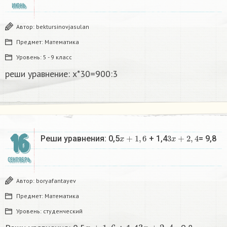
ИЮНЬ
Автор:
bektursinovjasulan
Предмет:
Математика
Уровень:
5 - 9 класс
реши уравнение: х*30=900:3​
16
x
+
1
,
6
3
x
+
2
,
4
Реши уравнения: 0,5
+ 1,4
= 9,8​
СЕНТЯБРЬ
Автор:
boryafantayev
Предмет:
Математика
Уровень:
студенческий
x
+
1
,
6
3
x
+
2
,
4