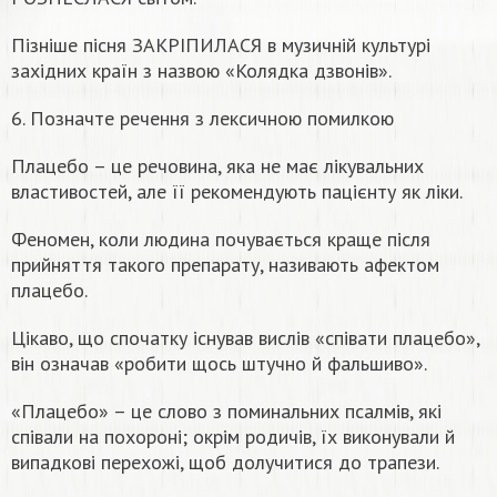
Пізніше пісня ЗАКРІПИЛАСЯ в музичній культурі
західних країн з назвою «Колядка дзвонів».
6. Позначте речення з лексичною помилкою
Плацебо – це речовина, яка не має лікувальних
властивостей, але її рекомендують пацієнту як ліки.
Феномен, коли людина почувається краще після
прийняття такого препарату, називають афектом
плацебо.
Цікаво, що спочатку існував вислів «співати плацебо»,
він означав «робити щось штучно й фальшиво».
«Плацебо» – це слово з поминальних псалмів, які
співали на похороні; окрім родичів, їх виконували й
випадкові перехожі, щоб долучитися до трапези.