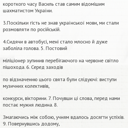
короткого часу Василь став самим відомішим
шахматистом України.
3.Поскільки гість не знав української мови, ми стали
розмовляти по російській.
4.Сидячи в автобусі, мені стало млосно й дуже
заболіла голова. 5. Постовий
міліціонер зупинив перебігаючого на червоне світло
пішохода. 6. Серед заходів
по відзначенню цього свята були слідуючі: виступи
музичних колективів,
конкурси, вікторини. 7. Почувши ці слова, перед нами
постає мужня людина. 8.
Змагаючись між собою, учням вдалось досягти успіхів.
9. Повернувшись додому,