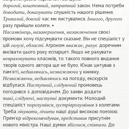
д
о
р
о
г
и
й
,
к
о
ш
т
о
в
н
и
й
,
з
а
т
р
а
т
н
и
й
закон. Нема потреби
д
о
в
о
д
и
т
и
,
д
о
к
а
з
у
в
а
т
и
д
о
р
о
г
и
й
к
о
ш
т
о
в
н
и
й
з
а
т
р
а
т
н
и
й
слушність нашого рішення.
Т
р
и
в
а
л
и
й
,
д
о
в
г
и
й
І
н
ш
о
г
о
,
д
р
у
г
о
г
о
д
о
в
о
д
и
т
и
д
о
к
а
з
у
в
а
т
и
час ми листувалися.
Т
р
и
в
а
л
и
й
д
о
в
г
и
й
І
н
ш
о
г
о
д
р
у
г
о
г
о
разу прийшли колеги. •
Н
а
с
а
м
к
і
н
е
ц
ь
,
н
а
з
а
в
е
р
ш
е
н
н
я
,
н
а
з
а
к
л
ю
ч
е
н
н
я
своєї
Н
а
с
а
м
к
і
н
е
ц
ь
н
а
з
а
в
е
р
ш
е
н
н
я
н
а
з
а
к
л
ю
ч
е
н
н
я
промови хочу підсумувати сказане. Він не спеціаліст у
г
а
л
у
з
і
,
о
б
л
а
с
т
і
в
в
а
ж
а
є
,
р
а
х
у
є
цій
. Агроном
доречним
г
а
л
у
з
і
о
б
л
а
с
т
і
в
в
а
ж
а
є
р
а
х
у
є
висівати цього року еспарцет. Якщо не рахувати
н
е
в
р
а
х
о
в
у
в
а
т
и
класиків, то такого повного видання
н
е
в
р
а
х
о
в
у
в
а
т
и
творів одного автора ще не було. Юнак цитував з
н
е
д
и
в
л
я
ч
и
с
ь
,
н
е
з
в
а
ж
а
ю
ч
и
пам’яті,
у книжку.
Н
е
з
в
а
ж
а
ю
ч
и
,
н
е
д
и
в
л
я
ч
и
с
ь
н
е
д
и
в
л
я
ч
и
с
ь
н
е
з
в
а
ж
а
ю
ч
и
на погоду, екскурсія
Н
а
с
т
у
п
н
и
й
,
с
л
і
д
у
ю
ч
и
й
Н
е
з
в
а
ж
а
ю
ч
и
н
е
д
и
в
л
я
ч
и
с
ь
відбулася.
промовець
Н
а
с
т
у
п
н
и
й
с
л
і
д
у
ю
ч
и
й
погодився з доповідачем. До заяви додати
т
а
к
і
,
с
л
і
д
у
ю
ч
і
,
н
а
с
т
у
п
н
і
документи. Молодий
п
о
р
о
з
у
м
і
в
с
я
,
з
у
с
т
р
і
в
р
о
з
у
м
і
н
н
я
т
а
к
і
с
л
і
д
у
ю
ч
і
н
а
с
т
у
п
н
і
спеціаліст
з колегами.
л
і
к
у
в
а
т
и
,
л
і
ч
и
т
и
п
о
р
о
з
у
м
і
в
с
я
з
у
с
т
р
і
в
р
о
з
у
м
і
н
н
я
Треба
наші душі високою поезією.
в
і
д
р
е
к
о
м
е
н
д
у
в
а
в
,
п
р
е
д
с
т
а
в
и
в
л
і
к
у
в
а
т
и
л
і
ч
и
т
и
Прем’єр
присутнім
з
б
і
г
л
и
с
я
,
с
п
і
в
п
а
л
и
в
і
д
р
е
к
о
м
е
н
д
у
в
а
в
п
р
е
д
с
т
а
в
и
в
нового міністра. Наші думки
. До
в
и
к
л
ю
ч
н
о
,
в
и
н
я
т
к
о
в
о
з
б
і
г
л
и
с
я
с
п
і
в
п
а
л
и