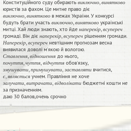
Конституційного суду обирають
в
и
к
л
ю
ч
н
о
в
и
н
я
т
к
о
в
о
юристів за фахом. Це митне право діє
в
и
к
л
ю
ч
н
о
,
в
и
н
я
т
к
о
в
о
в межах України. У конкурсі
в
и
к
л
ю
ч
н
о
,
в
и
н
я
т
к
о
в
о
в
и
к
л
ю
ч
н
о
в
и
н
я
т
к
о
в
о
будуть брати участь
українські
н
а
п
е
р
е
к
і
р
,
в
с
у
п
е
р
е
ч
в
и
к
л
ю
ч
н
о
в
и
н
я
т
к
о
в
о
митці. Хай люди знають, хто йде
н
а
п
е
р
е
к
і
р
,
в
с
у
п
е
р
е
ч
н
а
п
е
р
е
к
і
р
в
с
у
п
е
р
е
ч
громаді. Він діє
рішенням громади.
Н
а
п
е
р
е
к
і
р
,
в
с
у
п
е
р
е
ч
н
а
п
е
р
е
к
і
р
в
с
у
п
е
р
е
ч
невтішним прогнозам весна
Н
а
п
е
р
е
к
і
р
в
с
у
п
е
р
е
ч
виявилася доволі м’якою й вологою.
С
т
а
в
л
е
н
н
я
,
в
і
д
н
о
ш
е
н
н
я
до нього,
п
о
ч
у
т
т
я
,
ч
у
т
т
я
,
в
і
д
ч
у
т
т
я
С
т
а
в
л
е
н
н
я
в
і
д
н
о
ш
е
н
н
я
обов’язку,
з
м
у
ш
у
в
а
т
и
,
п
р
и
м
у
ш
у
в
а
т
и
,
з
а
с
т
а
в
л
я
т
и
п
о
ч
у
т
т
я
ч
у
т
т
я
в
і
д
ч
у
т
т
я
вчитися,
є
,
я
в
л
я
є
т
ь
с
я
з
м
у
ш
у
в
а
т
и
п
р
и
м
у
ш
у
в
а
т
и
з
а
с
т
а
в
л
я
т
и
учнем. Правління не хоче
з
а
л
у
ч
а
т
и
,
в
и
т
р
а
ч
а
т
и
,
в
і
д
в
о
л
і
к
а
т
и
є
я
в
л
я
є
т
ь
с
я
бюджетні кошти не
з
а
л
у
ч
а
т
и
в
и
т
р
а
ч
а
т
и
в
і
д
в
о
л
і
к
а
т
и
за призначенням.
даю 30 балов,очень срочно