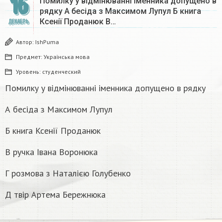
16
Помилку у відмінюванні іменника допущено в
рядку А бесіда з Максимом Лупул Б книга
Ксенії Проданюк В…
ДЕКАБРЬ
Автор:
IshPuma
Предмет:
Українська мова
Уровень:
студенческий
Помилку у відмінюванні іменника допущено в рядку
А бесіда з Максимом Лупул
Б книга Ксенії Проданюк
В ручка Івана Воронюка
Г розмова з Наталією Голубенко
Д твір Артема Бережнюка