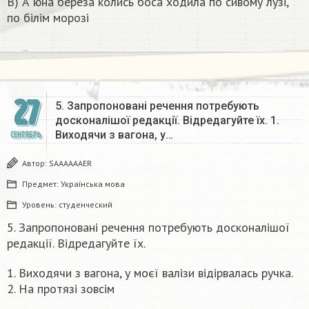
В) А юна береза колись боса ходила по сивому лузі,
по білім морозі
27
5. Запропоновані речення потребують
досконалішої редакції. Відредагуйте їх. 1.
Виходячи з вагона, у…
СЕНТЯБРЬ
Автор:
SAAAAAAER
Предмет:
Українська мова
Уровень:
студенческий
5. Запропоновані речення потребують досконалішої
редакції. Відредагуйте їх.
1. Виходячи з вагона, у моєї валізи відірвалась ручка.
2. На протязі зовсім