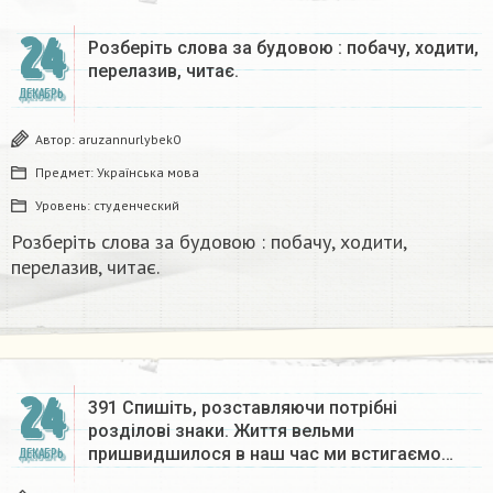
24
Розберіть слова за будовою : побачу, ходити,
перелазив, читає.
ДЕКАБРЬ
Автор:
aruzannurlybek0
Предмет:
Українська мова
Уровень:
студенческий
Розберіть слова за будовою : побачу, ходити,
перелазив, читає.
24
391 Спишіть, розставляючи потрібні
розділові знаки. Життя вельми
пришвидшилося в наш час ми встигаємо…
ДЕКАБРЬ