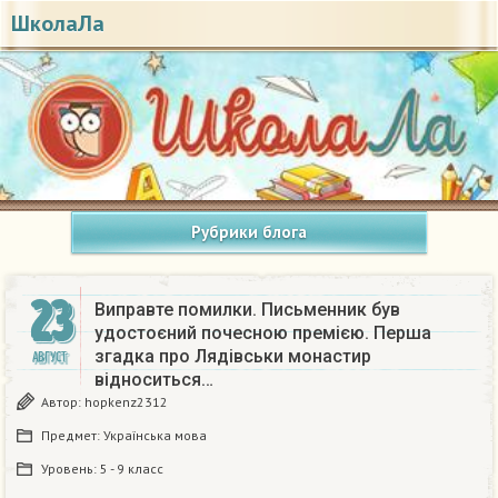
ШколаЛа
Рубрики блога
23
Виправте помилки. Письменник був
удостоєний почесною премією. Перша
згадка про Лядівськи монастир
АВГУСТ
відноситься…
Автор:
hopkenz2312
Предмет:
Українська мова
Уровень:
5 - 9 класс