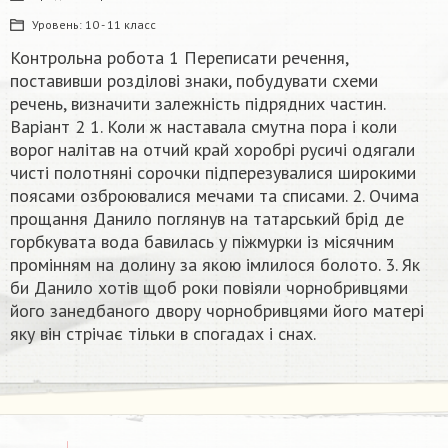
Уровень:
10 - 11 класс
Контрольна робота 1 Переписати речення,
поставивши розділові знаки, побудувати схеми
речень, визначити залежність підрядних частин.
Варіант 2 1. Коли ж наставала смутна пора і коли
ворог налітав на отчий край хоробрі русичі одягали
чисті полотняні сорочки підперезувалися широкими
поясами озброювалися мечами та списами. 2. Очима
прощання Данило поглянув на татарський брід де
горбкувата вода бавилась у піжмурки із місячним
промінням на долину за якою імлилося болото. 3. Як
би Данило хотів щоб роки повіяли чорнобривцями
його занедбаного двору чорнобривцями його матері
яку він стрічає тільки в спогадах і снах.