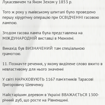
Лукасевичем та Яном Зехом у 1853 р.
Того ж року у львівському шпиталі було проведено
першу хірургічну операцію при ОСВІДЧЕННІ гасовою
лампою.
Згодом гасова лампа була представлена на
МІЖДУНАРОДНІЙ виставці в Мюнхені.
Винахід був ВИЗНАЧЕНИЙ там спеціальною
грамотою.
11. Позначте речення, у якому виділене слово вжито в
невластивому для нього значенні
У світі НАРАХОВУЮТЬ 1167 пам’ятників Тарасові
Григоровичу Шевченку.
Найстарішим деревом в Україні ВВАЖАЄТЬСЯ 1300-
річний дуб, що росте на Рівненщині.