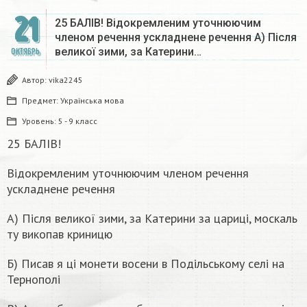
21
25 БАЛІВ! Відокремленим уточнюючим
членом речення ускладнене речення А) Після
великої зими, за Катерини…
ОКТЯБРЬ
Автор:
vika2245
Предмет:
Українська мова
Уровень:
5 - 9 класс
25 БАЛІВ!
Відокремленим уточнюючим членом речення
ускладнене речення
А) Після великої зими, за Катерини за цариці, москаль
ту викопав криницю
Б) Писав я ці монети восени в Подільському селі на
Тернополі