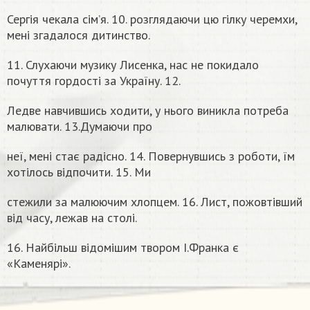
Сергія чекала сім’я. 10. розглядаючи цю гілку черемхи,
мені згадалося дитинство.
11. Слухаючи музику Лисенка, нас не покидало
почуття гордості за Україну. 12.
Ледве навчившись ходити, у нього виникла потреба
малювати. 13.Думаючи про
неї, мені стає радісно. 14. Повернувшись з роботи, їм
хотілось відпочити. 15. Ми
стежили за малюючим хлопцем. 16. Лист, пожовтівший
від часу, лежав на столі.
16. Найбільш відомішим твором І.Франка є
«Каменярі».