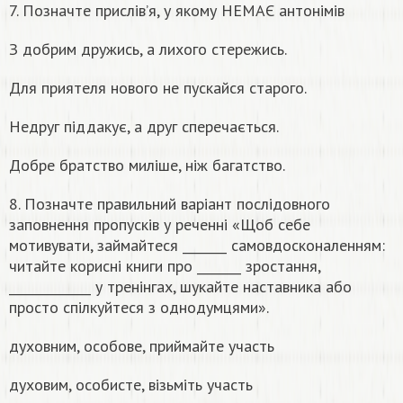
7. Позначте прислів’я, у якому НЕМАЄ антонімів
З добрим дружись, а лихого стережись.
Для приятеля нового не пускайся старого.
Недруг піддакує, а друг сперечається.
Добре братство миліше, ніж багатство.
8. Позначте правильний варіант послідовного
заповнення пропусків у реченні «Щоб себе
мотивувати, займайтеся _______ самовдосконаленням:
читайте корисні книги про _______ зростання,
_____________ у тренінгах, шукайте наставника або
просто спілкуйтеся з однодумцями».
духовним, особове, приймайте участь
духовим, особисте, візьміть участь