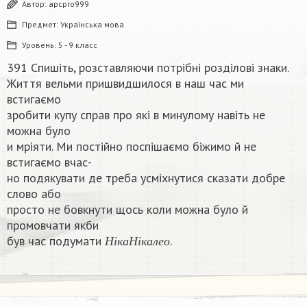
Автор:
apcpro999
Предмет:
Українська мова
Уровень:
5 - 9 класс
391 Спишіть, розставляючи потрібні розділові знаки.
Життя вельми пришвидшилося в наш час ми
встигаємо
зробити купу справ про які в минулому навіть не
можна було
и мріяти. Ми постійно поспішаємо біжимо й не
встигаємо вчас-
но подякувати де треба усміхнутися сказати добре
слово або
просто не бовкнути щось коли можна було й
промовчати якби
Н
і
к
а
Н
і
к
а
л
е
о
був час подумати
.​
Н
і
к
а
Н
і
к
а
л
е
о