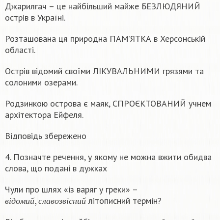
Джарилгач – це найбільший майже БЕЗЛЮДЯНИЙ
острів в Україні.
Розташована ця природна ПАМ’ЯТКА в Херсонській
області.
Острів відомий своїми ЛІКУВАЛЬНИМИ грязями та
солоними озерами.
Родзинкою острова є маяк, СПРОЄКТОВАНИЙ учнем
архітектора Ейфеля.
Відповідь збережено
4. Позначте речення, у якому не можна вжити обидва
слова, що подані в дужках
Чули про шлях «із варяг у греки» –
в
і
д
о
м
и
й
,
с
л
а
в
о
з
в
і
с
н
и
й
літописний термін?
в
і
д
о
м
и
й
с
л
а
в
о
з
в
і
с
н
и
й
в
о
д
н
и
х
,
в
о
д
я
н
и
х