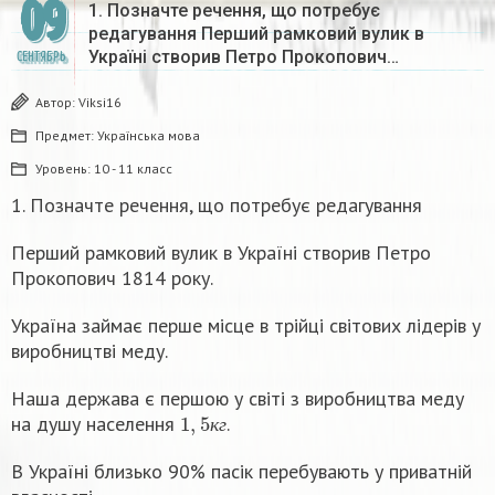
09
1. Позначте речення, що потребує
редагування Перший рамковий вулик в
Україні створив Петро Прокопович…
СЕНТЯБРЬ
Автор:
Viksi16
Предмет:
Українська мова
Уровень:
10 - 11 класс
1. Позначте речення, що потребує редагування
Перший рамковий вулик в Україні створив Петро
Прокопович 1814 року.
Україна займає перше місце в трійці світових лідерів у
виробництві меду.
Наша держава є першою у світі з виробництва меду
1
,
5
к
г
на душу населення
.
к
г
В Україні близько 90% пасік перебувають у приватній