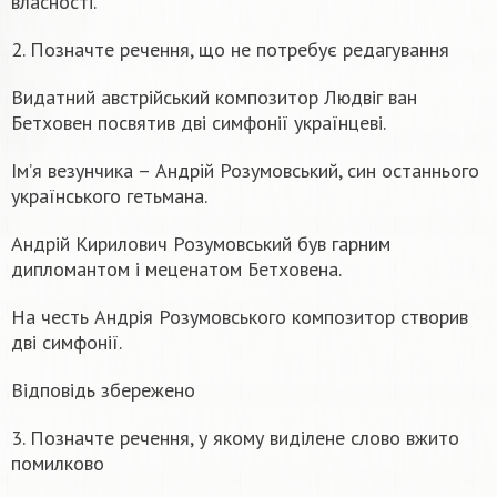
власності.
2. Позначте речення, що не потребує редагування
Видатний австрійський композитор Людвіг ван
Бетховен посвятив дві симфонії українцеві.
Ім’я везунчика – Андрій Розумовський, син останнього
українського гетьмана.
Андрій Кирилович Розумовський був гарним
дипломантом і меценатом Бетховена.
На честь Андрія Розумовського композитор створив
дві симфонії.
Відповідь збережено
3. Позначте речення, у якому виділене слово вжито
помилково