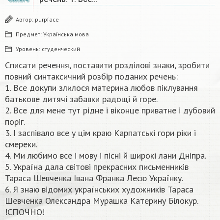
Автор:
purpface
Предмет:
Українська мова
Уровень:
студенческий
Списати речення, поставити розділові знаки, зробити
повний синтаксичний розбір поданих речень:
1. Все докупи злилося материна любов піклування
батькове дитячі забавки радощі й горе.
2. Все для мене тут рідне і віконце приватне і дубовий
поріг.
3. І заспівало все у цім краю Карпатські гори ріки і
смереки.
4. Ми любимо все і мову і пісні й широкі лани Дніпра.
5. Україна дала світові прекрасних письменників
Тараса Шевченка Івана Франка Лесю Українку.
6. Я знаю відомих українських художників Тараса
Шевченка Олександра Мурашка Катерину Білокур.
!СПОЧНО!​