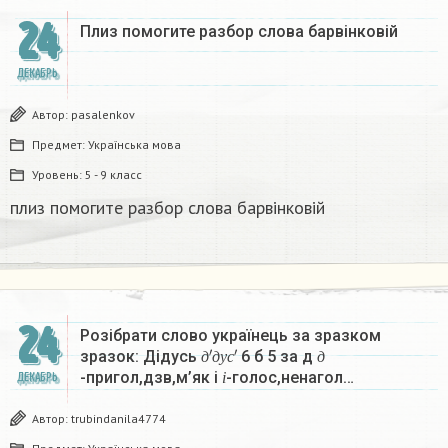
24
Плиз помогите разбор слова барвінковій
ДЕКАБРЬ
Автор:
pasalenkov
Предмет:
Українська мова
Уровень:
5 - 9 класс
плиз помогите разбор слова барвінковій
24
Розібрати слово українець за зразком
д
′
д
у
с
′
д
зразок: Дідусь
6 б 5 за д
і
д
д
у
с
д
-пригол,дзв,м’як і
-голос,ненагол…
ДЕКАБРЬ
і
Автор:
trubindanila4774