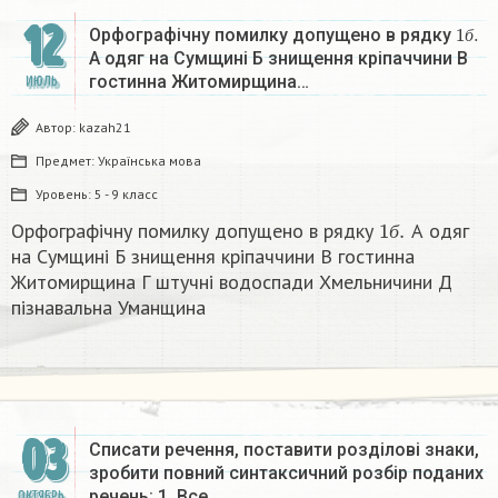
12
1
б
.
Орфографічну помилку допущено в рядку
б
А одяг на Сумщині Б знищення кріпаччини В
гостинна Житомирщина…
ИЮЛЬ
Автор:
kazah21
Предмет:
Українська мова
Уровень:
5 - 9 класс
1
б
.
Орфографічну помилку допущено в рядку
А одяг
б
на Сумщині Б знищення кріпаччини В гостинна
Житомирщина Г штучні водоспади Хмельничини Д
пізнавальна Уманщина
03
Списати речення, поставити розділові знаки,
зробити повний синтаксичний розбір поданих
речень: 1. Все…
ОКТЯБРЬ