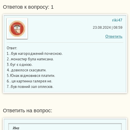
Ответов к вопросу: 1
riki47
23.08.2024 | 08:59
Ответить
Ответ:
1. .був нагороджений почесною.
2. .монастир була написана.
3. буг є однією.
4. .довелося скасувати.
5. Юнак відмовився платити.
6. . ця картинна галерея не.
7. .був повний зал оплесків.
Ответить на вопрос: