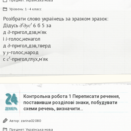
Предмет:
Українська мова
Уровень:
1 - 4 класс
Розібрати слово українець за зразком зразок:
д
′
д
у
с
′
Дідусь
6 б 5 за
д
д
д
у
с
д
-пригол,дзв,м’як
і
д
і
-голос,ненагол
д
і
д
-пригол,дзв,тверд
у
д
у
-голос,народ
с
′
у
с
-пригол,глух,м’як​
с
24
Контрольна робота 1 Переписати речення,
поставивши розділові знаки, побудувати
схеми речень, визначити…
ДЕКАБРЬ
Автор:
zarina02080
Предмет:
Українська мова