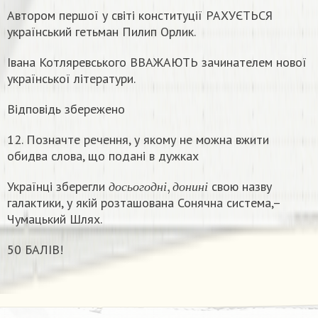
Автором першої у світі конституції РАХУЄТЬСЯ
український гетьман Пилип Орлик.
Івана Котляревського ВВАЖАЮТЬ зачинателем нової
української літератури.
Відповідь збережено
12. Позначте речення, у якому не можна вжити
обидва слова, що подані в дужках
д
о
с
ь
о
г
о
д
н
і
,
д
о
н
и
н
і
Українці зберегли
свою назву
д
о
с
ь
о
г
о
д
н
і
д
о
н
и
н
і
галактики, у якій розташована Сонячна система,–
Чумацький Шлях.
50 БАЛІВ!