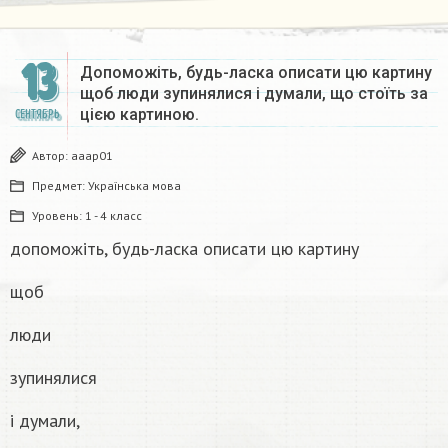
13
Допоможіть, будь-ласка описати цю картину
щоб люди зупинялися і думали, що стоїть за
цією картиною.
СЕНТЯБРЬ
Автор:
aaap01
Предмет:
Українська мова
Уровень:
1 - 4 класс
допоможіть, будь-ласка описати цю картину
щоб
люди
зупинялися
і думали,