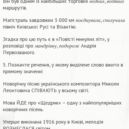
Він був одним із найбільших торгових
в
о
д
н
и
х
в
о
д
я
н
и
х
маршрутів.
п
о
є
д
н
у
в
а
л
а
,
с
п
о
л
у
ч
а
л
а
Магістраль завдовжки 3 000 км
п
о
є
д
н
у
в
а
л
а
с
п
о
л
у
ч
а
л
а
північ Київської Русі та Візантію.
Згадка про цю путь є в «Повісті минулих літ», у
м
а
н
д
р
і
в
к
у
,
п
о
д
о
р
о
ж
розповіді про
Андрія
м
а
н
д
р
і
в
к
у
п
о
д
о
р
о
ж
Первозваного.
5. Позначте речення, у якому виділене слово вжито в
прямому значенні
Новорічну пісню українського композитора Миколи
Леонтовича СПІВАЮТЬ у всьому світі.
Мова ЙДЕ про «Щедрик» – одну з найпопулярніших
новорічних пісень.
Уперше виконана 1916 року в Києві, мелодія
РОЗНЕСЛАСЯ світом.