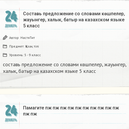
24
Составь предложение со словами көшпелер,
жауынгер, халык, батыр на казахском языке
5 класс​
ДЕКАБРЬ
Автор:
НастяТит
Предмет:
Қазақ тiлi
Уровень:
5 - 9 класс
составь предложение со словами көшпелер, жауынгер,
халык, батыр на казахском языке 5 класс​
24
Памагите пж пж пж пж пж пж пж пж пж пж
пж пж​
ДЕКАБРЬ