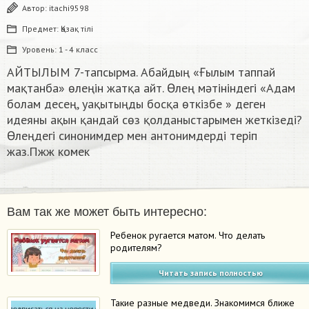
Автор:
itachi9598
Предмет:
Қазақ тiлi
Уровень:
1 - 4 класс
АЙТЫЛЫМ 7-тапсырма. Абайдың «Ғылым таппай
мақтанба» өлеңін жатқа айт. Өлең мәтініндегі «Адам
болам десең, уақытыңды босқа өткізбе » деген
идеяны ақын қандай сөз қолданыстарымен жеткізеді?
Өлеңдегі синонимдер мен антонимдерді теріп
жаз.Пжж комек​
Вам так же может быть интересно:
Ребенок ругается матом. Что делать
родителям?
Читать запись полностью
Такие разные медведи. Знакомимся ближе