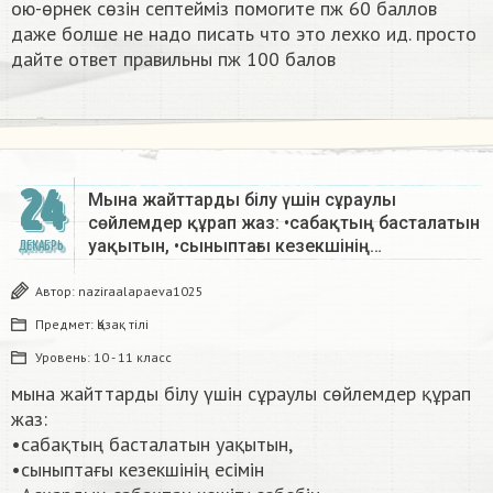
ою-өрнек сөзін септеймiз помогите пж 60 баллов
даже болше не надо писать что это лехко ид. просто
дайте ответ правильны пж 100 балов ​
24
Мына жайттарды білу үшін сұраулы
сөйлемдер құрап жаз: •сабақтың басталатын
уақытын, •сыныптағы кезекшінің…
ДЕКАБРЬ
Автор:
naziraalapaeva1025
Предмет:
Қазақ тiлi
Уровень:
10 - 11 класс
мына жайттарды білу үшін сұраулы сөйлемдер құрап
жаз:
•сабақтың басталатын уақытын,
•сыныптағы кезекшінің есімін