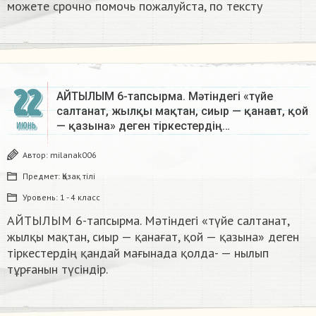
можете срочно помочь пожалуйста, по тексту​
22
АЙТЫЛЫМ 6-тапсырма. Мәтіндегі «түйе
салтанат, жылқы мақтан, сиыр — қанағат, қой
— қазына» деген тіркестердің…
ИЮНЬ
Автор:
milanak006
Предмет:
Қазақ тiлi
Уровень:
1 - 4 класс
АЙТЫЛЫМ 6-тапсырма. Мәтіндегі «түйе салтанат,
жылқы мақтан, сиыр — қанағат, қой — қазына» деген
тіркестердің қандай мағынада қолда- — нылып
тұрғанын түсіндір.​