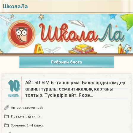
ШколаЛа
Рубрики блога
10
АЙТЫЛЫМ 6 -тапсырма. Балаларды кiмдер
алғаны туралы семантикалық картаны
толтыр. Түсiндiрiп айт. Яков…
НОЯБРЬ
Автор:
vzadvernuyk
Предмет:
Қазақ тiлi
Уровень:
1 - 4 класс