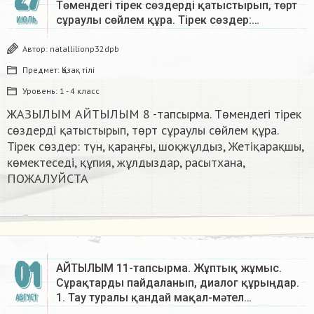
Төмендегі тірек сөздерді қатыстырып, төрт
сұраулы сөйлем құра. Тірек сөздер:…
ИЮЛЬ
Автор:
natallilionp32dpb
Предмет:
Қазақ тiлi
Уровень:
1 - 4 класс
ЖАЗЫЛЫМ АЙТЫЛЫМ 8 -тапсырма. Төмендегі тірек
сөздерді қатыстырып, төрт сұраулы сөйлем құра.
Тірек сөздер: түн, қараңғы, шоқжұлдыз, Жетіқарақшы,
көмектеседі, құпия, жұлдыздар, расытхана,
ПОЖАЛУЙСТА​
01
АЙТЫЛЫМ 11-тапсырма. Жұптық жұмыс.
Сұрақтарды пайдаланып, диалог құрыңдар.
1. Тау туралы қандай мақал-мәтел…
АВГУСТ