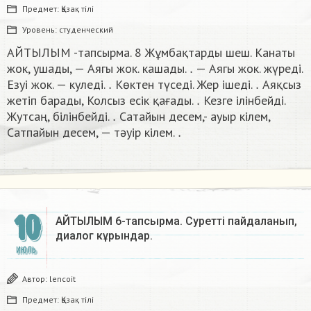
Предмет:
Қазақ тiлi
Уровень:
студенческий
АЙТЫЛЫМ -тапсырма. 8 Жұмбақтарды шеш. Канаты
.
жок, ушады, — Аягы жок. кашады.
— Аягы жок. жүреді.
.
.
Езуi жок. — куледі.
Көктен түседі. Жер ішеді.
Аяқсыз
.
жетіп барады, Колсыз есік қағады.
Кезге iлiнбейді.
.
Жутсаң, білінбейді.
Сатайын десем,- ауыр кілем,
.
Сатпайын десем, — тәуiр кiлем.
10
АЙТЫЛЫМ 6-тапсырма. Суретті пайдаланып,
диалог кұрындар.​
ИЮЛЬ
Автор:
lencoit
Предмет:
Қазақ тiлi