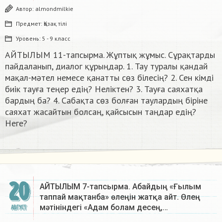
Автор:
almondmilkie
Предмет:
Қазақ тiлi
Уровень:
5 - 9 класс
АЙТЫЛЫМ 11-тапсырма. Жұптық жұмыс. Сұрақтарды
пайдаланып, диалог құрыңдар. 1. Тау туралы қандай
мақал-мәтел немесе қанатты сөз білесің? 2. Сен кімді
биік тауға теңер едің? Неліктен? 3. Тауға саяхатқа
бардың ба? 4. Сабақта сөз болған таулардың біріне
саяхат жасайтын болсаң, қайсысын таңдар едің?
Неге?​
20
АЙТЫЛЫМ 7-тапсырма. Абайдың «Ғылым
таппай мақтанба» өлеңін жатқа айт. Өлең
мәтініндегі «Адам болам десең,…
АВГУСТ