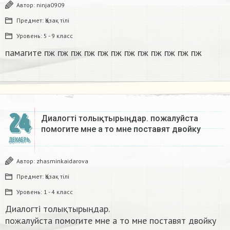
Автор:
ninja0909
Предмет:
Қазақ тiлi
Уровень:
5 - 9 класс
памагите пж пж пж пж пж пж пж пж пж пж пж пж​
24
Диалогті толықтырыңдар. пожалуйста
помогите мне а то мне поставят двойку​
ДЕКАБРЬ
Автор:
zhasminkaidarova
Предмет:
Қазақ тiлi
Уровень:
1 - 4 класс
Диалогті толықтырыңдар.
пожалуйста помогите мне а то мне поставят двойку​