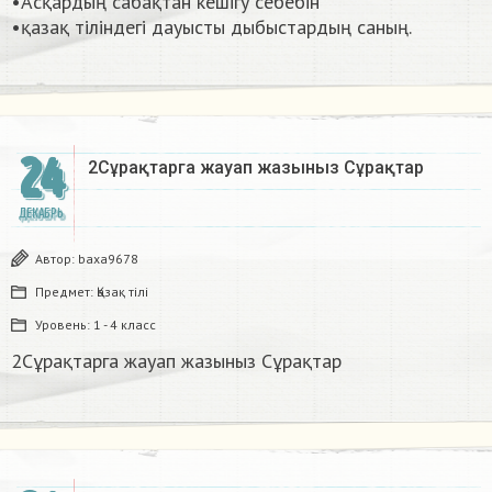
•Асқардың сабақтан кешігу себебін
•қазақ тіліндегі дауысты дыбыстардың саның. ​
24
2Сұрақтарга жауап жазыныз Сұрақтар​
ДЕКАБРЬ
Автор:
baxa9678
Предмет:
Қазақ тiлi
Уровень:
1 - 4 класс
2Сұрақтарга жауап жазыныз Сұрақтар​