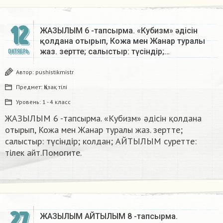
12
ЖАЗЫЛЫМ 6 -тапсырма. «Кубизм» әдісін
қолдана отырып, Кожа мен Жанар туралы
жаз. зертте; салыстыр: түсіндір;…
ОКТЯБРЬ
Автор:
pushistikmistr
Предмет:
Қазақ тiлi
Уровень:
1 - 4 класс
ЖАЗЫЛЫМ 6 -тапсырма. «Кубизм» әдісін қолдана
отырып, Кожа мен Жанар туралы жаз. зертте;
салыстыр: түсіндір; колдан; АЙТЫЛЫМ суретте:
тілек айт.Помогите.​
27
ЖАЗЫЛЫМ АЙТЫЛЫМ 8 -тапсырма.