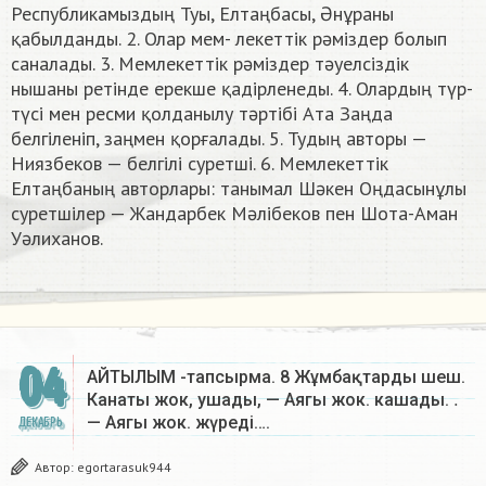
Республикамыздың Туы, Елтаңбасы, Әнұраны
қабылданды. 2. Олар мем- лекеттік рәміздер болып
саналады. 3. Мемлекеттік рәміздер тәуелсіздік
нышаны ретінде ерекше қадірленеды. 4. Олардың түр-
түсi мен ресми қолданылу тәртібі Ата Заңда
белгiленiп, заңмен қорғалады. 5. Тудың авторы —
Ниязбеков — белгілі суретші. 6. Мемлекеттік
Елтаңбаның авторлары: танымал Шәкен Оңдасынұлы
суретшілер — Жандарбек Мәлібеков пен Шота-Аман
Уәлиханов. ​
04
АЙТЫЛЫМ -тапсырма. 8 Жұмбақтарды шеш.
.
Канаты жок, ушады, — Аягы жок. кашады.
— Аягы жок. жүреді….
ДЕКАБРЬ
Автор:
egortarasuk944