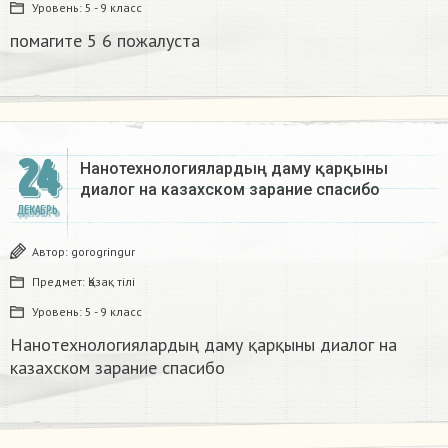
Уровень:
5 - 9 класс
помагите 5 6 пожалуста​
24
Нанотехнологиялардың даму қарқыны
диалог на казахском зарание спасибо
ДЕКАБРЬ
Автор:
gorogringur
Предмет:
Қазақ тiлi
Уровень:
5 - 9 класс
Нанотехнологиялардың даму қарқыны диалог на
казахском зарание спасибо