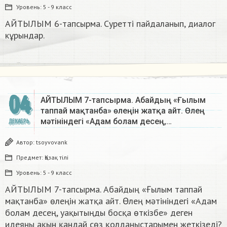
Уровень:
5 - 9 класс
АЙТЫЛЫМ 6-тапсырма. Суретті пайдаланып, диалог
кұрындар.​
04
АЙТЫЛЫМ 7-тапсырма. Абайдың «Ғылым
таппай мақтанба» өлеңін жатқа айт. Өлең
мәтініндегі «Адам болам десең,…
ДЕКАБРЬ
Автор:
tsoyvovank
Предмет:
Қазақ тiлi
Уровень:
5 - 9 класс
АЙТЫЛЫМ 7-тапсырма. Абайдың «Ғылым таппай
мақтанба» өлеңін жатқа айт. Өлең мәтініндегі «Адам
болам десең, уақытыңды босқа өткізбе» деген
идеяны ақын қандай сөз қолданыстарымен жеткізеді?