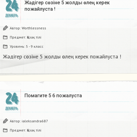
24
Жәдігер сөзіне 5 жолды өлең керек
пожайлуста !
ДЕКАБРЬ
Автор:
Worthlessness
Предмет:
Қазақ тiлi
Уровень:
5 - 9 класс
Жәдігер сөзіне 5 жолды өлең керек пожайлуста !
24
Помагите 5 6 пожалуста​
ДЕКАБРЬ
Автор:
ialeksandra687
Предмет:
Қазақ тiлi