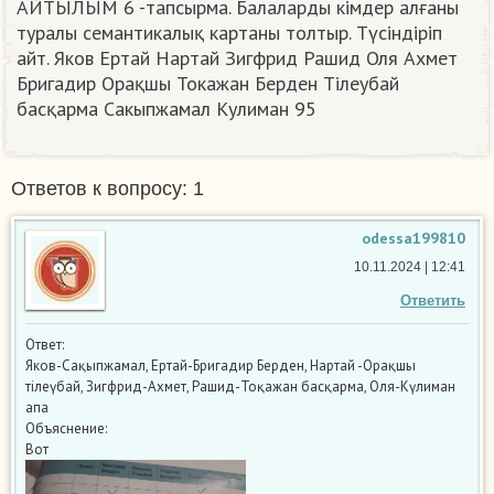
АЙТЫЛЫМ 6 -тапсырма. Балаларды кiмдер алғаны
туралы семантикалық картаны толтыр. Түсiндiрiп
айт. Яков Ертай Нартай Зигфрид Рашид Оля Ахмет
Бригадир Орақшы Токажан Берден Тiлеубай
басқарма Сакыпжамал Кулиман 95​
Ответов к вопросу: 1
odessa199810
10.11.2024 | 12:41
Ответить
Ответ:
Яков-Сақыпжамал, Ертай-Бригадир Берден, Нартай -Орақшы
тілеүбай, Зигфрид-Ахмет, Рашид-Тоқажан басқарма, Оля-Күлиман
апа
Объяснение:
Вот