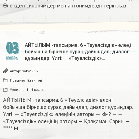
Өлеңдегі синонимдер мен антонимдерді теріп жаз.​
03
АЙТЫЛЫМ -тапсырма. 6 «Тәуелсіздік» өлеңі
бойынша бірнеше сұрақ дайындап, диалог
құрыңдар. Үлгі: — «Тәуелсіздік»…
НОЯБРЬ
Автор:
sofya563
Предмет:
Қазақ тiлi
Уровень:
1 - 4 класс
АЙТЫЛЫМ -тапсырма. 6 «Тәуелсіздік» өлеңі
бойынша бірнеше сұрақ дайындап, диалог құрыңдар.
Үлгі: — «Тәуелсіздік» өлеңінің авторы — кім? — —
«Тәуелсіздік» өлеңінің авторы — Қалқаман Сарин. —
***** М