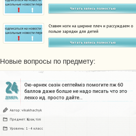
Читать запись полностью
Ставим ноги на ширине плеч и рассуждаем о
пользе зарядки для детей
Читать запись полностью
Новые вопросы по предмету:
24
Ою-өрнек сөзін септеймiз помогите пж 60
баллов даже болше не надо писать что это
лехко ид. просто дайте…
ДЕКАБРЬ
Автор:
vikakhachyk
Предмет:
Қазақ тiлi
Уровень:
1 - 4 класс