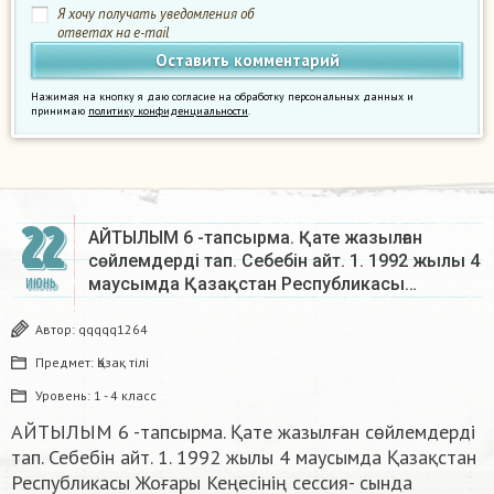
Я хочу получать уведомления об
ответах на e-mail
Нажимая на кнопку я даю согласие на обработку персональных данных и
принимаю
политику конфиденциальности
.
22
АЙТЫЛЫМ 6 -тапсырма. Қате жазылған
сөйлемдерді тап. Себебін айт. 1. 1992 жылы 4
маусымда Қазақстан Республикасы…
ИЮНЬ
Автор:
qqqqq1264
Предмет:
Қазақ тiлi
Уровень:
1 - 4 класс
АЙТЫЛЫМ 6 -тапсырма. Қате жазылған сөйлемдерді
тап. Себебін айт. 1. 1992 жылы 4 маусымда Қазақстан
Республикасы Жоғары Кеңесінің сессия- сында