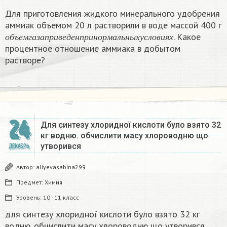
Для приготовления жидкого минерального удобрения
аммиак объемом 20 л растворили в воде массой 400 г
о
б
ъ
е
м
г
а
з
а
п
р
и
в
е
д
е
н
п
р
и
н
о
р
м
а
л
ь
н
ы
х
у
с
л
о
в
и
я
х
. Какое
о
б
ъ
е
м
г
а
з
а
п
р
и
в
е
д
е
н
п
р
и
н
о
р
м
а
л
ь
н
ы
х
у
с
л
о
в
и
я
х
процентное отношение аммиака в добытом
растворе?
24
Для синтезу хлоридної кислоти було взято 32
кг водню. обчислити масу хлороводню що
утворився​
ДЕКАБРЬ
Автор:
aliyevasabina299
Предмет:
Химия
Уровень:
10 - 11 класс
для синтезу хлоридної кислоти було взято 32 кг
водню. обчислити масу хлороводню що утворився​