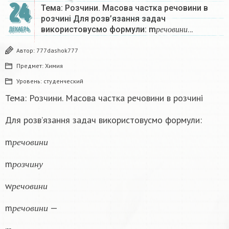
24
Тема: Розчини. Масова частка речовини в
розчині Для розв’язання задач
р
е
ч
о
в
и
н
и
використовусмо формули: m
…
ДЕКАБРЬ
р
е
ч
о
в
и
н
и
Автор:
777dashok777
Предмет:
Химия
Уровень:
студенческий
Тема: Розчини. Масова частка речовини в розчині
Для розв’язання задач використовусмо формули:
р
е
ч
о
в
и
н
и
m
р
е
ч
о
в
и
н
и
р
о
з
ч
и
н
у
m
р
о
з
ч
и
н
у
р
е
ч
о
в
и
н
и
w
р
е
ч
о
в
и
н
и
р
е
ч
о
в
и
н
и
m
—
р
е
ч
о
в
и
н
и
р
о
з
ч
и
н
у