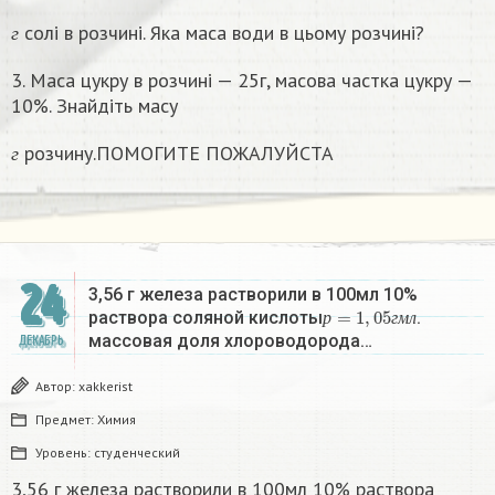
г
солі в розчині. Яка маса води в цьому розчинi?
г
3. Маса цукру в розчині — 25г, масова частка цукру —
10%. Знайдіть масу
г
розчину.ПОМОГИТЕ ПОЖАЛУЙСТА
г
24
3,56 г железа растворили в 100мл 10%
р
=
1
,
05
г
м
л
раствора соляной кислоты
.
р
г
м
л
массовая доля хлороводорода…
ДЕКАБРЬ
Автор:
xakkerist
Предмет:
Химия
Уровень:
студенческий
3,56 г железа растворили в 100мл 10% раствора