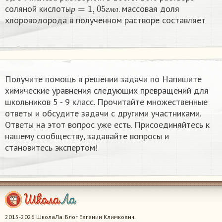
р
=
1
,
05
г
м
л
соляной кислоты
. массовая доля
р
г
м
л
хлороводорода в полученном растворе составляет
Получите помощь в решении задачи по Напишите
химические уравнения следующих превращений​ для
школьников 5 - 9 класс. Прочитайте множественные
ответы и обсудите задачи с другими участниками.
Ответы на этот вопрос уже есть. Присоединяйтесь к
нашему сообществу, задавайте вопросы и
становитесь экспертом!
2015-2026 ШколаЛа. Блог Евгении Климкович.