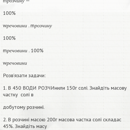
m
—
р
о
з
ч
и
н
у
100%
р
е
ч
о
в
и
н
и
р
о
з
ч
и
н
у
w
. m
р
е
ч
о
в
и
н
и
р
о
з
ч
и
н
у
100%
р
е
ч
о
в
и
н
и
m
. 100%
р
е
ч
о
в
и
н
и
р
е
ч
о
в
и
н
и
w
р
е
ч
о
в
и
н
и
Розв’язати задачи:
1. В 450 ВОДИ РОЗЧИнили 150г солі. Знайдіть масову
частку
солі в
добутому розчині.
2. В розчині масою 200г масова частка солі складас
45%. Знайдіть масу