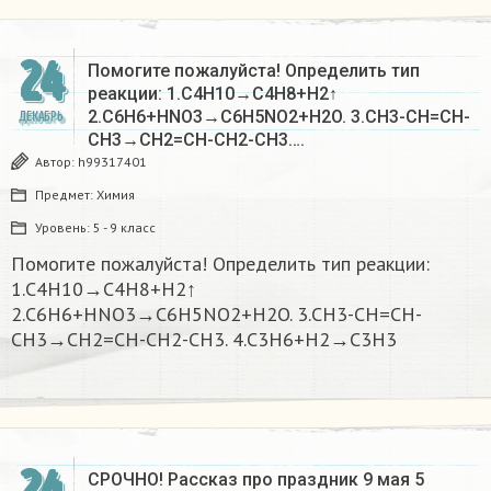
24
Помогите пожалуйста! Определить тип
реакции: 1.C4H10→C4H8+H2↑
2.C6H6+HNO3→C6H5NO2+H2O. 3.CH3-CH=CH-
ДЕКАБРЬ
CH3→CH2=CH-CH2-CH3….
Автор:
h99317401
Предмет:
Химия
Уровень:
5 - 9 класс
Помогите пожалуйста! Определить тип реакции:
1.C4H10→C4H8+H2↑
2.C6H6+HNO3→C6H5NO2+H2O. 3.CH3-CH=CH-
CH3→CH2=CH-CH2-CH3. 4.C3H6+H2→C3H3
СРОЧНО! Рассказ про праздник 9 мая 5