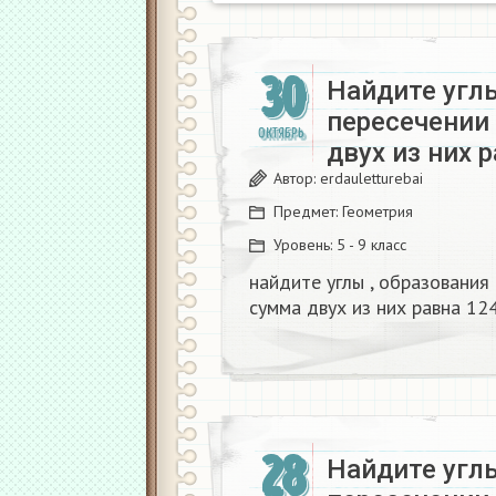
30
Найдите углы
пересечении
ОКТЯБРЬ
двух из них р
Автор:
erdauletturebai
Предмет:
Геометрия
Уровень:
5 - 9 класс
найдите углы , образования
сумма двух из них равна 124
28
Найдите угл