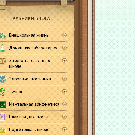
РУБРИКИ БЛОГА
Внешкольная жизнь
Домашняя лаборатория
Законодательство о
школе
Здоровье школьника
Личное
Ментальная арифметика
Плакаты для школы
Подготовка к школе