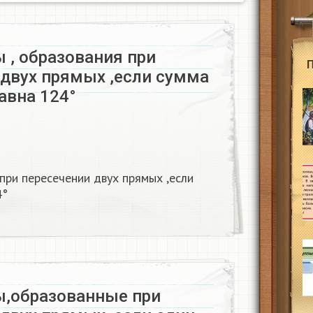
 , образования при
 двух прямых ,если сумма
авна 124°​
 при пересечении двух прямых ,если
°​
ы,образованные при