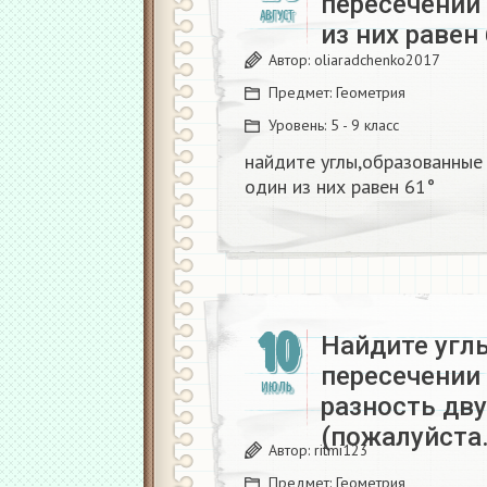
пересечении 
АВГУСТ
из них равен
Автор:
oliaradchenko2017
Предмет:
Геометрия
Уровень:
5 - 9 класс
найдите углы,образованные 
один из них равен 61°
10
Найдите угл
пересечении
ИЮЛЬ
разность дву
(пожалуйста
Автор:
ritmi123
Предмет:
Геометрия