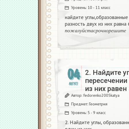
Уровень:
10 - 11 класс
найдите углы,образованные 
разность двух из них равна 
п
о
ж
а
л
у
й
с
т
а
с
р
о
ч
н
о
р
е
ш
и
т
е
п
о
ж
а
л
у
й
с
т
а
с
р
о
ч
н
о
р
е
ш
и
т
е
04
2. Найдите у
пересечении 
АВГУСТ
из них равен
Автор:
fedorenko2005katya
Предмет:
Геометрия
Уровень:
5 - 9 класс
2. Найдите углы, образован
один из них