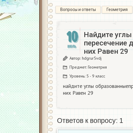
Вопросы и ответы
Геометрия
10
Найдите углы
пересечение д
ИЮЛЬ
них Равен 29​
Автор:
hdgrur5vdj
Предмет:
Геометрия
Уровень:
5 - 9 класс
найдите углы образованныепр
них Равен 29​
Ответов к вопросу: 1