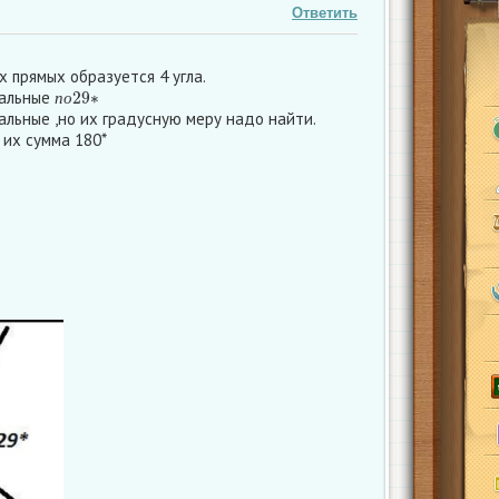
Ответить
 прямых образуется 4 угла.
п
о
29
∗
кальные
п
о
льные ,но их градусную меру надо найти.
 их сумма 180*