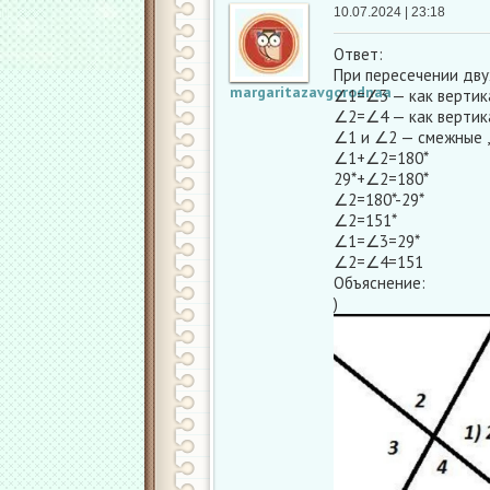
10.07.2024 | 23:18
Ответ:
При пересечении двух
margaritazavgorodnaa
∠1=∠3 — как верти
∠2=∠4 — как вертика
∠1 и ∠2 — смежные ,
∠1+∠2=180*
29*+∠2=180*
∠2=180*-29*
∠2=151*
∠1=∠3=29*
∠2=∠4=151
Объяснение:
)