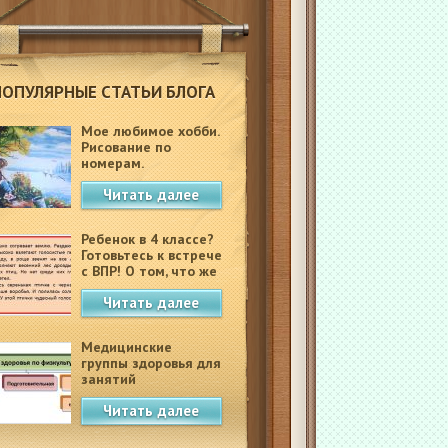
ПОПУЛЯРНЫЕ СТАТЬИ БЛОГА
Мое любимое хобби.
Рисование по
номерам.
Читать далее
Ребенок в 4 классе?
Готовьтесь к встрече
с ВПР! О том, что же
это такое.
Читать далее
Медицинские
группы здоровья для
занятий
физкультурой в
Читать далее
школе