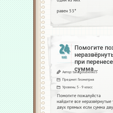
равен 53°
24
Помогите по
неразвёрнут
МАЙ
при перенес
сумма…
Автор:
tanagolubenko5
Предмет:
Геометрия
Уровень:
5 - 9 класс
Помогите пожалуйста
найдите все неразвёрнутые 
двух прямых если сумма двух