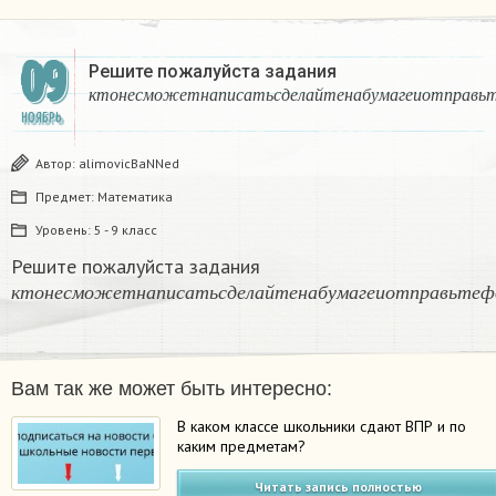
09
Решите пожалуйста задания
к
т
о
н
е
с
м
о
ж
е
т
н
а
п
и
с
а
т
ь
с
д
е
л
а
й
т
е
н
а
б
у
м
а
г
е
и
о
т
к
т
о
н
е
с
м
о
ж
е
т
н
а
п
и
с
а
т
ь
с
д
е
л
а
й
т
е
н
а
б
у
м
а
г
е
и
о
т
п
р
а
в
ь
НОЯБРЬ
Автор:
alimovicBaNNed
Предмет:
Математика
Уровень:
5 - 9 класс
Решите пожалуйста задания
к
т
о
н
е
с
м
о
ж
е
т
н
а
п
и
с
а
т
ь
с
д
е
л
а
й
т
е
н
а
б
у
м
а
г
е
и
о
т
п
р
а
в
ь
т
е
ф
к
т
о
н
е
с
м
о
ж
е
т
н
а
п
и
с
а
т
ь
с
д
е
л
а
й
т
е
н
а
б
у
м
а
г
е
и
о
т
п
р
а
в
ь
т
е
ф
Вам так же может быть интересно:
В каком классе школьники сдают ВПР и по
каким предметам?
Читать запись полностью