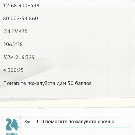
1)568 900+548
80 002-54 860
2)123*435
2065*28
3)34 216:329
4 300:25
Помагите пожалуйста дам 50 баллов
24
x
−
1
X
=0 помогите пожалуйста срочно
ДЕКАБРЬ