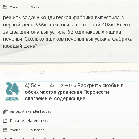
Уровень:
5 - 9 класс
решить задачу.Кондитеская фабрика выпустила в
первый день 336кг печенья, а во второй 408кг.Всего
за два дня она выпустила 62 одинаковых ящика
печенья. Сколько ящиков печенья выпускала фабрика
каждый день?
24
х
+
2
9
х
–
4) 5х – 1 = 4
–
Раскрыть скобки в
х
х
обеих частях уравнения Перенести
слагаемые, содержащие…
ДЕКАБРЬ
Автор:
AlexanderTsupay
Предмет:
Математика
Уровень:
5 - 9 класс
х
+
2
9
х
–