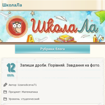
ШколаЛа
Рубрики блога
12
Запиши дроби. Порівняй. Завдання на фото.
ИЮЛЬ
Автор:
lizarodiceva71
Предмет:
Математика
Уровень:
студенческий