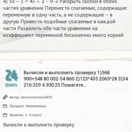
4) 5х – 1 = 4
–
Раскрыть скобки в обеих
х
х
частях уравнения Перенести слагаемые, содержащие
переменную в одну часть, а не содержащие – в
другую Привести подобные слагаемые в каждой
части Разделить обе части уравнения на
коэффициент переменной бесконечно много корней​
24
Вычисли и выполнить проверку 1)568
900+548 80 002-54 860 2)123*435 2065*28 3)34
216:329 4 300:25 Помагите…
ДЕКАБРЬ
Автор:
denromenskiy4839
Предмет:
Математика
Уровень:
1 - 4 класс
Вычисли и выполнить проверку