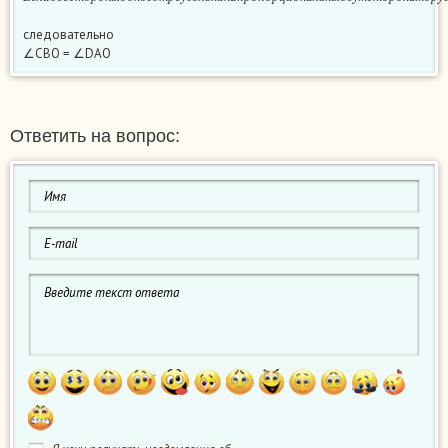
Е
с
л
и
д
в
е
с
т
о
р
о
н
ы
о
д
н
о
г
о
т
р
е
у
г
о
л
ь
н
и
к
а
п
р
о
п
о
р
ц
и
о
н
а
л
ь
н
ы
д
в
у
м
с
т
о
р
о
н
а
м
д
р
у
следовательно
∠CBO = ∠DAO
Ответить на вопрос: