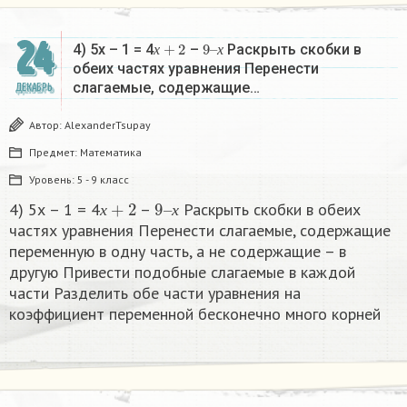
24
х
+
2
9
х
–
4) 5х – 1 = 4
–
Раскрыть скобки в
х
х
обеих частях уравнения Перенести
слагаемые, содержащие…
ДЕКАБРЬ
Автор:
AlexanderTsupay
Предмет:
Математика
Уровень:
5 - 9 класс
х
+
2
9
х
–
4) 5х – 1 = 4
–
Раскрыть скобки в обеих
х
х
частях уравнения Перенести слагаемые, содержащие
переменную в одну часть, а не содержащие – в
другую Привести подобные слагаемые в каждой
части Разделить обе части уравнения на
коэффициент переменной бесконечно много корней​