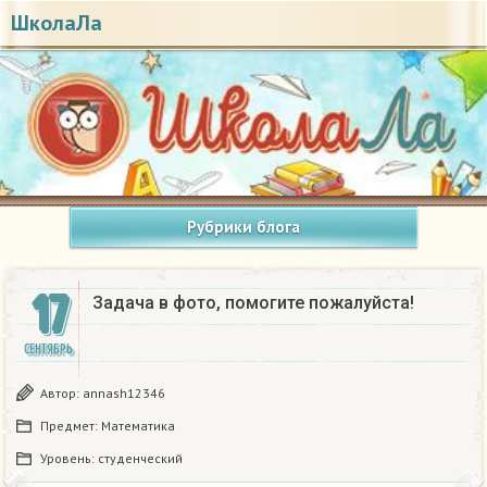
ШколаЛа
Рубрики блога
17
Задача в фото, помогите пожалуйста!
СЕНТЯБРЬ
Автор:
annash12346
Предмет:
Математика
Уровень:
студенческий