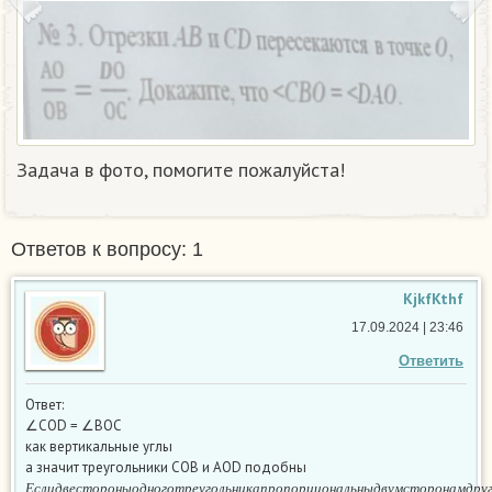
Задача в фото, помогите пожалуйста!
Ответов к вопросу: 1
KjkfKthf
17.09.2024 | 23:46
Ответить
Ответ:
∠COD = ∠BOC
как вертикальные углы
а значит треугольники COB и AOD подобны
Е
с
л
и
д
в
е
с
т
о
р
о
н
ы
о
д
н
о
г
о
т
р
е
у
г
о
л
ь
н
и
к
а
п
р
о
п
о
р
ц
и
о
н
а
л
ь
н
ы
д
в
у
м
с
т
о
р
о
н
а
м