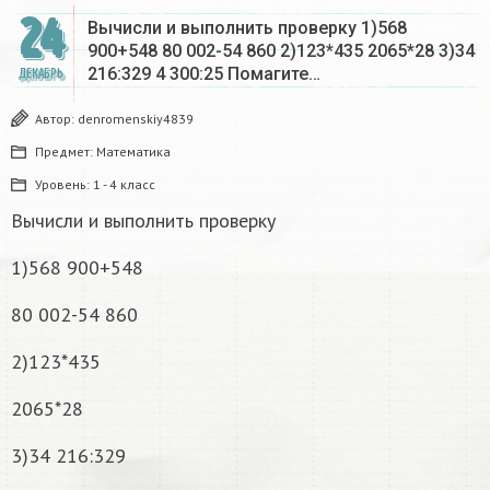
24
Вычисли и выполнить проверку 1)568
900+548 80 002-54 860 2)123*435 2065*28 3)34
216:329 4 300:25 Помагите…
ДЕКАБРЬ
Автор:
denromenskiy4839
Предмет:
Математика
Уровень:
1 - 4 класс
Вычисли и выполнить проверку
1)568 900+548
80 002-54 860
2)123*435
2065*28
3)34 216:329