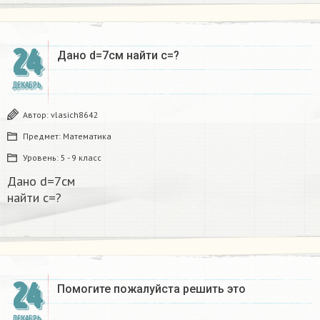
24
Дано d=7см найти с=?​
ДЕКАБРЬ
Автор:
vlasich8642
Предмет:
Математика
Уровень:
5 - 9 класс
Дано d=7см
найти с=?​
24
Помогите пожалуйста решить это
ДЕКАБРЬ