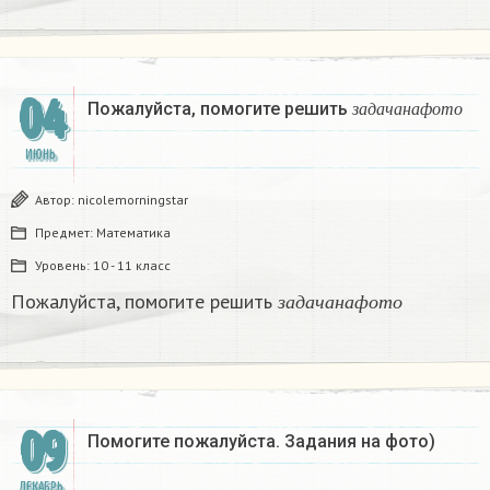
04
з
а
д
а
ч
а
н
а
ф
о
т
о
Пожалуйста, помогите решить
з
а
д
а
ч
а
н
а
ф
о
т
о
ИЮНЬ
Автор:
nicolemorningstar
Предмет:
Математика
Уровень:
10 - 11 класс
з
а
д
а
ч
а
н
а
ф
о
т
о
Пожалуйста, помогите решить
з
а
д
а
ч
а
н
а
ф
о
т
о
09
Помогите пожалуйста. Задания на фото)
ДЕКАБРЬ