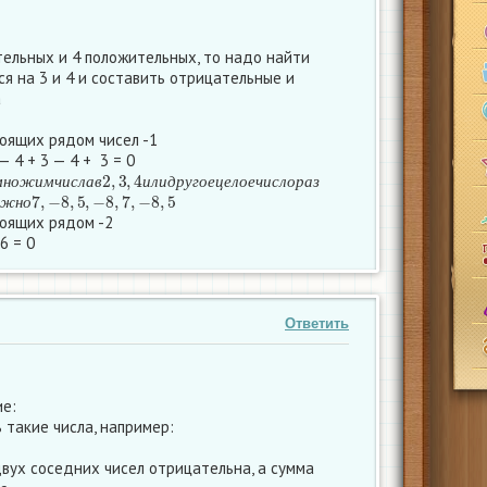
тельных и 4 положительных, то надо найти
я на 3 и 4 и составить отрицательные и
а
оящих рядом чисел -1
— 4 + 3 — 4 + 3 = 0
м
н
о
ж
и
м
ч
и
с
л
а
в
2
,
3
,
4
и
л
и
д
р
у
г
о
е
ц
е
л
о
е
ч
и
с
л
о
р
а
з
о
ж
н
о
7
,
−
8
,
5
,
−
8
,
7
,
−
8
,
5
м
н
о
ж
и
м
ч
и
с
л
а
в
и
л
и
д
р
у
г
о
е
ц
е
л
о
е
ч
и
с
л
о
р
а
з
ж
н
о
оящих рядом -2
 6 = 0
Ответить
е:
 такие числа, например:
вух соседних чисел отрицательна, а сумма