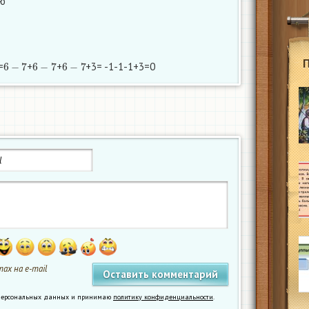
лю
6
−
7
6
−
7
6
−
7
=
+
+
+3= -1-1-1+3=0
ах на e-mail
у персональных данных и принимаю
политику конфиденциальности
.