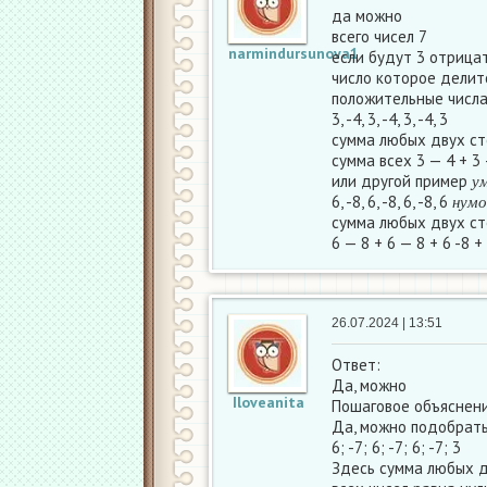
да можно
всего чисел 7
narmindursunova1
если будут 3 отрица
число которое делитс
положительные числ
3, -4, 3, -4, 3, -4, 3
сумма любых двух ст
сумма всех 3 — 4 + 3 
у
или другой пример
н
у
м
у
6, -8, 6, -8, 6, -8, 6
н
у
м
о
cумма любых двух ст
6 — 8 + 6 — 8 + 6 -8 +
26.07.2024 | 13:51
Ответ:
Да, можно
Iloveanita
Пошаговое объяснени
Да, можно подобрать
6; -7; 6; -7; 6; -7; 3
Здесь сумма любых д