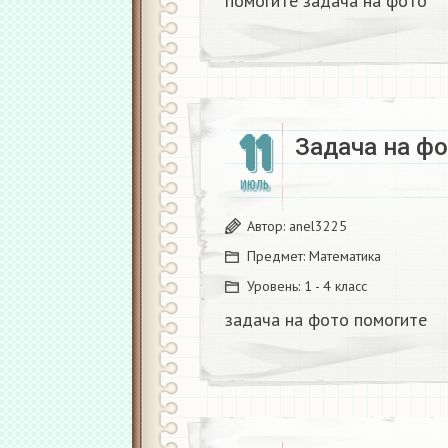
помогите задача на фото​
11
Задача на фо
ИЮЛЬ
Автор:
anel3225
Предмет:
Математика
Уровень:
1 - 4 класс
задача на фото помогите​