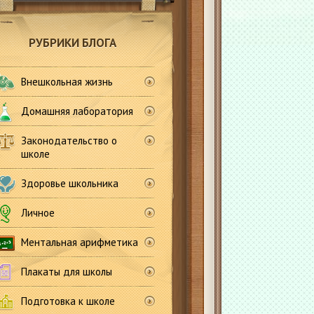
РУБРИКИ БЛОГА
Внешкольная жизнь
Домашняя лаборатория
Законодательство о
школе
Здоровье школьника
Личное
Ментальная арифметика
Плакаты для школы
Подготовка к школе