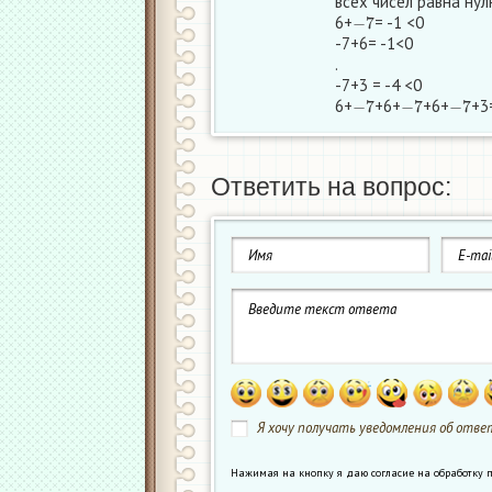
всех чисел равна ну
−
7
6+
= -1 <0
-7+6= -1<0
.
-7+3 = -4 <0
−
7
−
7
−
7
6+
+6+
+6+
+3
Ответить на вопрос:
Я хочу получать уведомления об ответ
Нажимая на кнопку я даю согласие на обработк