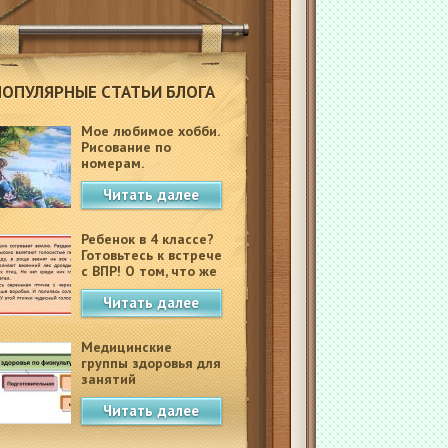
ПОПУЛЯРНЫЕ СТАТЬИ БЛОГА
Мое любимое хобби.
Рисование по
номерам.
Читать далее
Ребенок в 4 классе?
Готовьтесь к встрече
с ВПР! О том, что же
это такое.
Читать далее
Медицинские
группы здоровья для
занятий
физкультурой в
Читать далее
школе