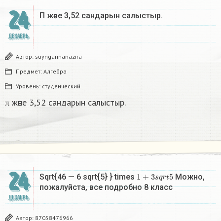
24
Π және 3,52 сандарын салыстыр. ​
ДЕКАБРЬ
Автор:
suyngarinanazira
Предмет:
Алгебра
Уровень:
студенческий
π және 3,52 сандарын салыстыр.
24
1
+
3
s
q
r
t
5
Sqrt{46 — 6 sqrt{5} } times
Можно,
пожалуйста, все подробно 8 класс​
ДЕКАБРЬ
Автор:
87058476966