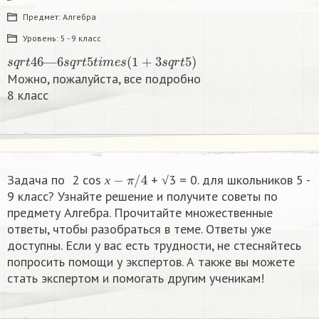
Предмет:
Алгебра
Уровень:
5 - 9 класс
s
q
r
t
46
—
6
s
q
r
t
5
t
i
m
e
s
(
1
+
3
s
q
r
t
5
)
Можно, пожалуйста, все подробно
8 класс​
х
−
π
/
4
Задача по 2 cos
+ √3 = 0. для школьников 5 -
х
9 класс? Узнайте решение и получите советы по
предмету Алгебра. Прочитайте множественные
ответы, чтобы разобраться в теме. Ответы уже
доступны. Если у вас есть трудности, не стесняйтесь
попросить помощи у экспертов. А также вы можете
стать экспертом и помогать другим ученикам!