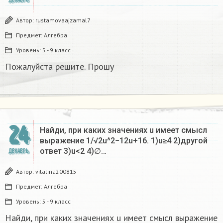
Автор:
rustamovaajzamal7
Предмет:
Алгебра
Уровень:
5 - 9 класс
Пожалуйста решите. Прошу
24
Найди, при каких значениях u имеет смысл
выражение 1/√2u^2−12u+16. 1)u≥4 2)другой
ответ 3)u<2 4)∅…
ДЕКАБРЬ
Автор:
vitalina200815
Предмет:
Алгебра
Уровень:
5 - 9 класс
Найди, при каких значениях u имеет смысл выражение