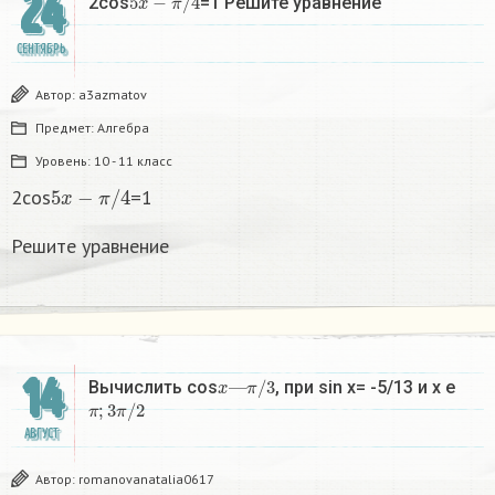
24
2cos
=1 Решите уравнение
СЕНТЯБРЬ
Автор:
a3azmatov
Предмет:
Алгебра
Уровень:
10 - 11 класс
5
x
−
π
/
4
2cos
=1
Решите уравнение
14
x
—
π
/
3
Вычислить cos
, при sin x= -5/13 и x e
π
;
3
π
/
2
АВГУСТ
Автор:
romanovanatalia0617