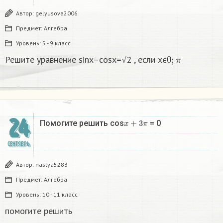
Автор:
gelyusova2006
Предмет:
Алгебра
Уровень:
5 - 9 класс
0
;
π
Решите уравнение sinx–cosx=√2 , если хє
24
x
+
3
π
Помогите решить cos
= 0
СЕНТЯБРЬ
Автор:
nastya5283
Предмет:
Алгебра
Уровень:
10 - 11 класс
помогите решить