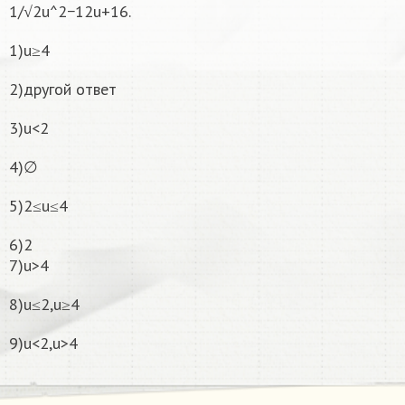
1/√2u^2−12u+16.
1)u≥4
2)другой ответ
3)u<2
4)∅
5)2≤u≤4
6)2
7)u>4
8)u≤2,u≥4
9)u<2,u>4