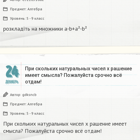
Предмет:
Алгебра
Уровень:
5 - 9 класс
розкладіть на множники а-b+a²-b²​
24
При скольких натуральных чисел х рашение
имеет смысла? Пожалуйста срочно всё
отдам!
ДЕКАБРЬ
Автор:
gdksncb
Предмет:
Алгебра
Уровень:
5 - 9 класс
При скольких натуральных чисел х рашение имеет
смысла? Пожалуйста срочно всё отдам!