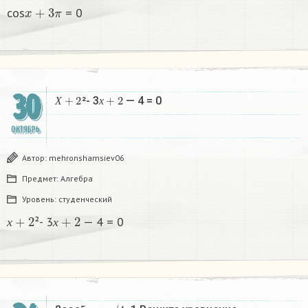
x
+
3
π
cos
= 0
30
Х
+
2
х
+
2
²- 3
— 4 = 0
Х
х
ОКТЯБРЬ
Автор:
mehronshamsiev06
Предмет:
Алгебра
Уровень:
студенческий
х
+
2
х
+
2
²- 3
— 4 = 0
х
х
5
x
−
π
/
4