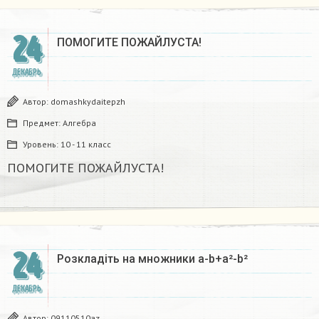
24
ПОМОГИТЕ ПОЖАЙЛУСТА!
ДЕКАБРЬ
Автор:
domashkydaitepzh
Предмет:
Алгебра
Уровень:
10 - 11 класс
ПОМОГИТЕ ПОЖАЙЛУСТА!
24
Розкладіть на множники а-b+a²-b²​
ДЕКАБРЬ
Автор:
09110510az