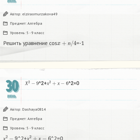
ИЮНЬ
Автор:
elziraomurzakova49
Предмет:
Алгебра
Уровень:
5 - 9 класс
x
+
п
/
4
Решить уравнение cos
=-1
п
30
Х
2
−
9
х
2
+
х
−
6
^2+
^2=0
Х
х
х
ИЮНЬ
Автор:
Dashaya0814
Предмет:
Алгебра
Уровень:
5 - 9 класс
х
2
−
9
х
2
+
х
−
6
^2+
^2=0