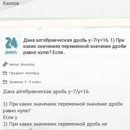
баллов
24
Дана алгебраическая дробь y−7/y+16. 1) При
каких значениях переменной значение дроби
равно нулю? Если…
ДЕКАБРЬ
Автор:
divnasta
Предмет:
Алгебра
Уровень:
5 - 9 класс
Дана алгебраическая дробь y−7/y+16.
1) При каких значениях переменной значение дроби
равно нулю?
Если y
2) При каких значениях переменной дробь не