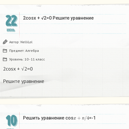
22
2cosx + √2=0 Решите уравнение
ИЮНЬ
Автор:
NelliLol
Предмет:
Алгебра
Уровень:
10 - 11 класс
2cosx + √2=0
Решите уравнение
10
x
+
п
/
4
Решить уравнение cos
=-1
п