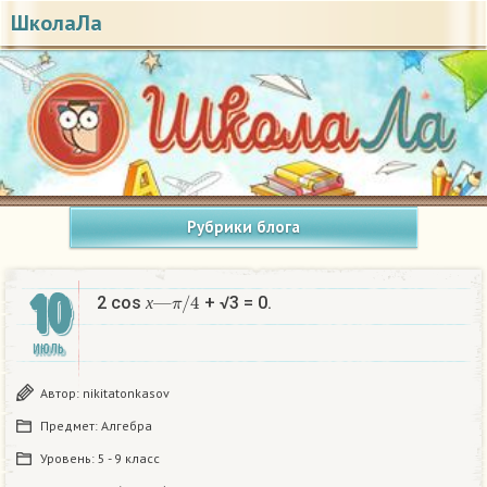
ШколаЛа
Рубрики блога
10
х
—
π
/
4
2 cos
+ √3 = 0.
х
ИЮЛЬ
Автор:
nikitatonkasov
Предмет:
Алгебра
Уровень:
5 - 9 класс
х
—
π
/
4