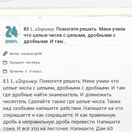
24
1
,
и
2
п
р
и
м
е
р
83
. Помогите решить. Меня учили
и
п
р
и
м
е
р
что целые числа с целыми, дробными с
дробными. И там…
ДЕКАБРЬ
Автор:
nastyacap04
Предмет:
Алгебра
Уровень:
5 - 9 класс
1
,
и
2
п
р
и
м
е
р
83
. Помогите решить. Меня учили что
и
п
р
и
м
е
р
целые числа с целыми, дробными с дробными. И там
где дробные найти знаменатель. И домножить
числитель. Сделайте также где целые числа. Также
над скобками напишите действия. Напишите на что
сокращаете и как сокращаете. И как правильную
дробь в неправильную дробь перевести. Напишите
тоже. И всё это на листочке. Напишите. Дам 60