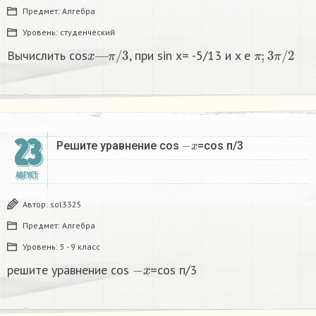
Предмет:
Алгебра
Уровень:
студенческий
x
—
π
/
3
π
;
3
π
/
2
Вычислить cos
, при sin x= -5/13 и x e
23
−
x
Решите уравнение cos
=cos п/3
АВГУСТ
Автор:
sol3325
Предмет:
Алгебра
Уровень:
5 - 9 класс
−
x
решите уравнение cos
=cos п/3