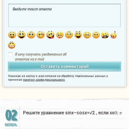
Я хочу получать уведомления об
ответах на e-mail
Нажимая на кнопку я даю согласие на обработку персональных данных и
принимаю
политику конфиденциальности
.
02
0
;
π
Решите уравнение sinx–cosx=√2 , если хє
ОКТЯБРЬ