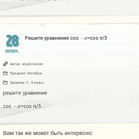
х
х
х
28
−
x
Решите уравнение cos
=cos п/3
ОКТЯБРЬ
Автор:
alyjevruslan
Предмет:
Алгебра
Уровень:
5 - 9 класс
решите уравнение
−
x
cos
=cos п/3
Вам так же может быть интересно: