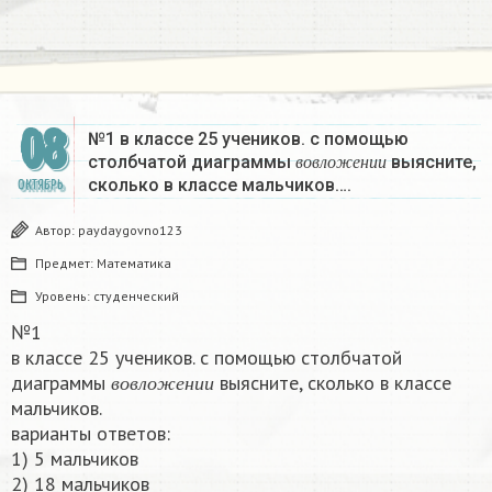
08
№1 в классе 25 учеников. с помощью
в
о
в
л
о
ж
е
н
и
и
столбчатой диаграммы
выясните,
в
о
в
л
о
ж
е
н
и
и
сколько в классе мальчиков….
ОКТЯБРЬ
Автор:
paydaygovno123
Предмет:
Математика
Уровень:
студенческий
№1
в классе 25 учеников. с помощью столбчатой
в
о
в
л
о
ж
е
н
и
и
диаграммы
выясните, сколько в классе
в
о
в
л
о
ж
е
н
и
и
мальчиков.
варианты ответов:
1) 5 мальчиков
2) 18 мальчиков