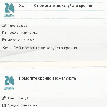
x
−
1
24
X
=0 помогите пожалуйста срочно
ДЕКАБРЬ
Автор:
deabak
Предмет:
Математика
Уровень:
1 - 4 класс
x
−
1
X
=0 помогите пожалуйста срочно
24
Помогите срочно! Пожалуйста
ДЕКАБРЬ
Автор:
broung95
Предмет:
Математика