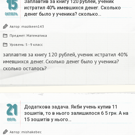
15
Заплавтив за книгу 120 рублей, ученик
истратил 40% имевшихся денег. Сколько
денег было у ученика? сколько…
ОКТЯБРЬ
Автор:
mazikeen143
Предмет:
Математика
Уровень:
5 - 9 класс
заплавтив за книгу 120 рублей, ученик истратил 40%
имевшихся денег. Сколько денег было у ученика?
сколько осталось?​
21
Додаткова задача. Якби учень купив 11
зошитів, то в нього залишилося 6 5 грн. А на
15 зошитів у нього…
ИЮЛЬ
Автор:
mishakebec