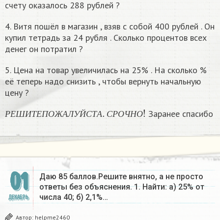
счету оказалось 288 рублей ?
4. Витя пошёл в магазин , взяв с собой 400 рублей . Он
купил тетрадь за 24 рубля . Сколько процентов всех
денег он потратил ?
5. Цена на товар увеличилась на 25% . На сколько %
её теперь надо снизить , чтобы вернуть начальную
цену ?
Р
Е
Ш
И
Т
Е
П
О
Ж
А
Л
У
Й
С
Т
А
.
С
Р
О
Ч
Н
О
!
Заранее спасибо
Р
Е
Ш
И
Т
Е
П
О
Ж
А
Л
У
Й
С
Т
А
С
Р
О
Ч
Н
О
01
Даю 85 баллов.Решите внятно, а не просто
ответы без объяснения. 1. Найти: а) 25% от
числа 40; б) 2,1%…
ДЕКАБРЬ
Автор:
helpme2460