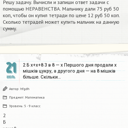
Решу задачу. Вычисли и запиши ответ задачи с
помощью НЕРАВЕНСТВА. Мальчику дали 75 руб 50
коп, чтобы он купил тетради по цене 12 руб 50 коп.
Сколько тетрадей может купить мальчик на данную
сумму.
21
2 Б x+x+8 3 в 8 — x Першого дня продали х
мішків цукру, а другого дня — на 8 мішків
більше. Скільки…
ИЮЛЬ
Автор:
hfgdh
Предмет:
Математика
Уровень:
5 - 9 класс
2
Б