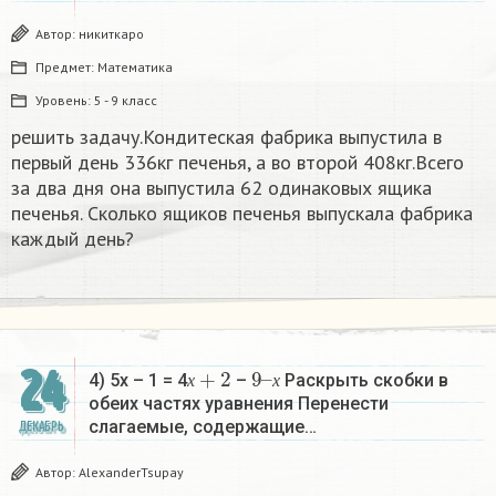
Автор:
никиткаро
Предмет:
Математика
Уровень:
5 - 9 класс
решить задачу.Кондитеская фабрика выпустила в
первый день 336кг печенья, а во второй 408кг.Всего
за два дня она выпустила 62 одинаковых ящика
печенья. Сколько ящиков печенья выпускала фабрика
каждый день?
х
+
2
9
х
–
24
4) 5х – 1 = 4
–
Раскрыть скобки в
х
х
обеих частях уравнения Перенести
слагаемые, содержащие…
ДЕКАБРЬ
Автор:
AlexanderTsupay