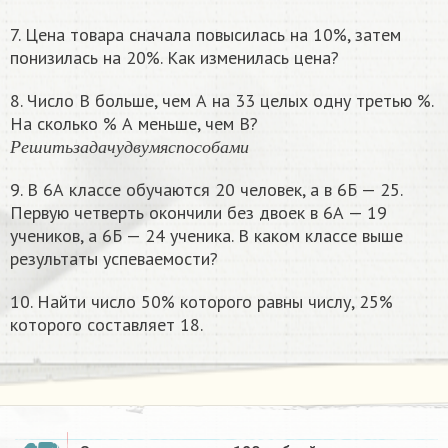
7. Цена товара сначала повысилась на 10%, затем
понизилась на 20%. Как изменилась цена?
8. Число В больше, чем А на 33 целых одну третью %.
На сколько % А меньше, чем В?
Р
е
ш
и
т
ь
з
а
д
а
ч
у
д
в
у
м
я
с
п
о
с
о
б
а
м
и
Р
е
ш
и
т
ь
з
а
д
а
ч
у
д
в
у
м
я
с
п
о
с
о
б
а
м
и
9. В 6А классе обучаются 20 человек, а в 6Б — 25.
Первую четверть окончили без двоек в 6А — 19
учеников, а 6Б — 24 ученика. В каком классе выше
результаты успеваемости?
10. Найти число 50% которого равны числу, 25%
которого составляет 18.