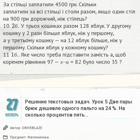
За стільці заплатили 4500 грн. Скільки
заплатили за всі стільці і столи разом, якщо один стіл
на 900 грн дорожчий, ніж стілець?
2
б
.
10.
У трьох кошиках разом 128 яблук. У другому
б
кошику у 2 рази більше яблук, ніж у першому,
а у третьому кошику — на 12 яблук більше, ніж у
першому. Скільки яблук у кожному кошику?
1
б
.
11
. Яке число треба підставити замість а, щоб
х
а
–
б
коренем рівняння 97 —
= 82 було число 35 ?​
х
а
27
Решение текстовых задач. Урок 5 Две пары
брюк дешевле одного пальто на 24 %. На
сколько процентов пять…
ОКТЯБРЬ
Автор:
DRIVEBLAZE
Предмет:
Математика