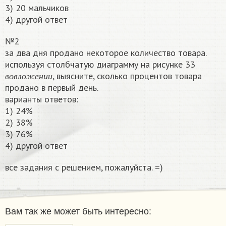
3) 20 мальчиков
4) другой ответ
№2
за два дня продано некоторое количество товара.
используя столбчатую диаграмму на рисунке 33
в
о
в
л
о
ж
е
н
и
и
, выясните, сколько процентов товара
в
о
в
л
о
ж
е
н
и
и
продано в первый день.
варианты ответов:
1) 24%
2) 38%
3) 76%
4) другой ответ
все задания с решением, пожалуйста. =)​
Вам так же может быть интересно: