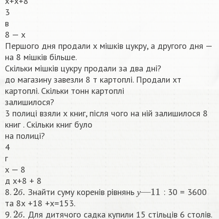
x+x+8
3
в
8 — x
Першого дня продали х мішків цукру, а другого дня —
на 8 мішків більше.
Скільки мішків цукру продали за два дні?
до магазину завезли 8 т картоплі. Продали хт
картоплі. Скільки тонн картоплі
залишилося?
3 полиці взяли х книг, після чого на ній залишилося 8
книг . Скільки книг було
на полиці?
4
г
х — 8
д х+8 + 8
2
б
.
у
—
11
8.
Знайти суму коренів рівнянь
: 30 = 3600
б
у
та 8х +18 +х=153.
2
б
.
9.
Для дитячого садка купили 15 стільців 6 столів.
б