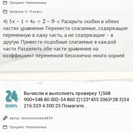
Предмет:
Математика
Уровень:
5 - 9 класс
х
+
2
9
х
–
4) 5х – 1 = 4
–
Раскрыть скобки в обеих
х
х
частях уравнения Перенести слагаемые, содержащие
переменную в одну часть, а не содержащие – в
другую Привести подобные слагаемые в каждой
части Разделить обе части уравнения на
коэффициент переменной бесконечно много корней​
24
Вычисли и выполнить проверку 1)568
900+548 80 002-54 860 2)123*435 2065*28 3)34
216:329 4 300:25 Помагите…
ДЕКАБРЬ
Автор:
denromenskiy4839
Предмет:
Математика