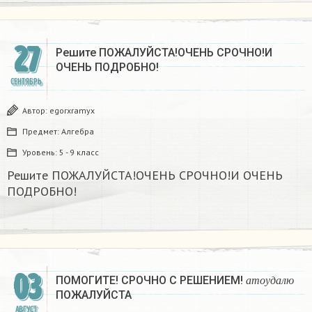
27
Решите ПОЖАЛУЙСТА!ОЧЕНЬ СРОЧНО!И
ОЧЕНЬ ПОДРОБНО!
СЕНТЯБРЬ
Автор:
egorxramyx
Предмет:
Алгебра
Уровень:
5 - 9 класс
Решите ПОЖАЛУЙСТА!ОЧЕНЬ СРОЧНО!И ОЧЕНЬ
ПОДРОБНО!
а
т
о
у
д
а
л
ю
03
ПОМОГИТЕ! СРОЧНО С РЕШЕНИЕМ!
а
т
о
у
д
а
л
ю
ПОЖАЛУЙСТА
АВГУСТ