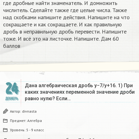
где дробные найти знаменатель. И домножить
числитель. Сделайте также где целые числа. Также
над скобками напишите действия. Напишите на что
сокращаете и как сокращаете. И как правильную
дробь в неправильную дробь перевести. Напишите
тоже. И всё это на листочке. Напишите. Дам 60
баллов
24
Дана алгебраическая дробь y−7/y+16. 1) При
каких значениях переменной значение дроби
равно нулю? Если…
ДЕКАБРЬ
Автор:
divnasta
Предмет:
Алгебра
Уровень:
5 - 9 класс