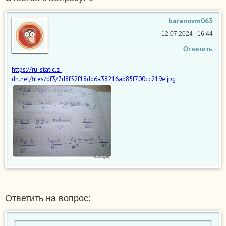
baranovm063
12.07.2024 | 16:44
Ответить
https://ru-static.z-
dn.net/files/df3/7d8f52f18dd6a38216ab85f700cc219e.jpg
Ответить на вопрос: