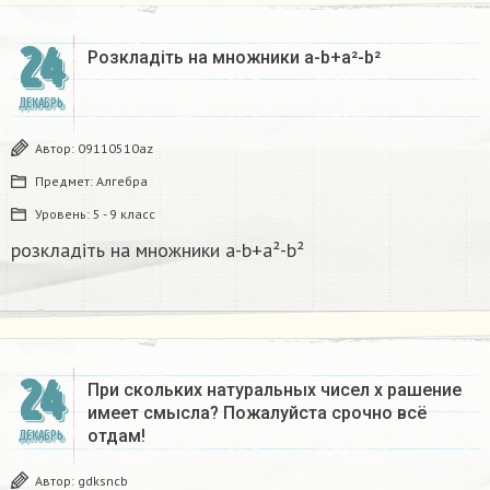
24
Розкладіть на множники а-b+a²-b²​
ДЕКАБРЬ
Автор:
09110510az
Предмет:
Алгебра
Уровень:
5 - 9 класс
розкладіть на множники а-b+a²-b²​
24
При скольких натуральных чисел х рашение
имеет смысла? Пожалуйста срочно всё
отдам!
ДЕКАБРЬ
Автор:
gdksncb