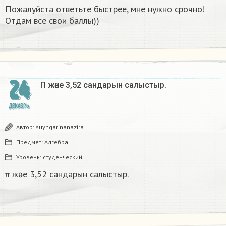
Пожалуйста ответьте быстрее, мне нужно срочно!
Отдам все свои баллы))
24
Π және 3,52 сандарын салыстыр. ​
ДЕКАБРЬ
Автор:
suyngarinanazira
Предмет:
Алгебра
Уровень:
студенческий
π және 3,52 сандарын салыстыр.