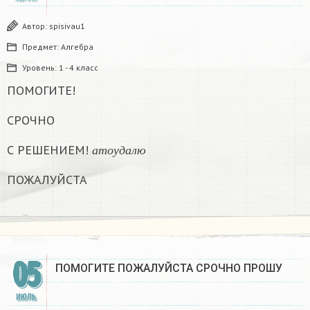
Автор:
spisivau1
Предмет:
Алгебра
Уровень:
1 - 4 класс
ПОМОГИТЕ!
СРОЧНО
а
т
о
у
д
а
л
ю
С РЕШЕНИЕМ!
а
т
о
у
д
а
л
ю
ПОЖАЛУЙСТА
05
ПОМОГИТЕ ПОЖАЛУЙСТА СРОЧНО ПРОШУ
ИЮЛЬ