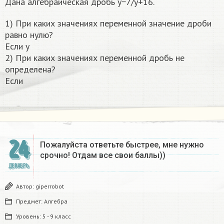
Дана алгебраическая дробь y−7/y+16.
1) При каких значениях переменной значение дроби
равно нулю?
Если y
2) При каких значениях переменной дробь не
определена?
Если
24
Пожалуйста ответьте быстрее, мне нужно
срочно! Отдам все свои баллы))
ДЕКАБРЬ
Автор:
giperrobot
Предмет:
Алгебра
Уровень:
5 - 9 класс