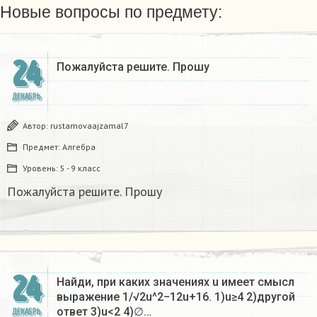
Новые вопросы по предмету:
24
Пожалуйста решите. Прошу
ДЕКАБРЬ
Автор:
rustamovaajzamal7
Предмет:
Алгебра
Уровень:
5 - 9 класс
Пожалуйста решите. Прошу
24
Найди, при каких значениях u имеет смысл
выражение 1/√2u^2−12u+16. 1)u≥4 2)другой
ответ 3)u<2 4)∅…
ДЕКАБРЬ