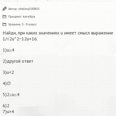
Автор:
vitalina200815
Предмет:
Алгебра
Уровень:
5 - 9 класс
Найди, при каких значениях u имеет смысл выражение
1/√2u^2−12u+16.
1)u≥4
2)другой ответ
3)u<2
4)∅
5)2≤u≤4
6)2
7)u>4