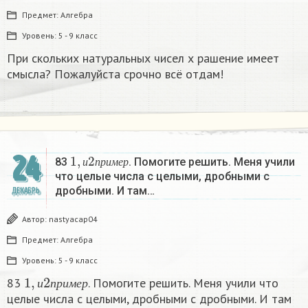
Предмет:
Алгебра
Уровень:
5 - 9 класс
При скольких натуральных чисел х рашение имеет
смысла? Пожалуйста срочно всё отдам!
1
,
и
2
п
р
и
м
е
р
24
83
. Помогите решить. Меня учили
и
п
р
и
м
е
р
что целые числа с целыми, дробными с
дробными. И там…
ДЕКАБРЬ
Автор:
nastyacap04
Предмет:
Алгебра
Уровень:
5 - 9 класс
1
,
и
2
п
р
и
м
е
р
83
. Помогите решить. Меня учили что
и
п
р
и
м
е
р
целые числа с целыми, дробными с дробными. И там