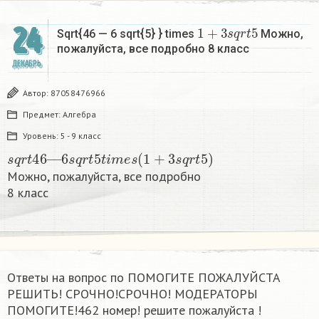
1
+
3
s
q
r
t
5
24
Sqrt{46 — 6 sqrt{5} } times
Можно,
пожалуйста, все подробно 8 класс​
ДЕКАБРЬ
Автор:
87058476966
Предмет:
Алгебра
Уровень:
5 - 9 класс
s
q
r
t
46
—
6
s
q
r
t
5
t
i
m
e
s
(
1
+
3
s
q
r
t
5
)
Можно, пожалуйста, все подробно
8 класс​
Ответы на вопрос по ПОМОГИТЕ ПОЖАЛУЙСТА
РЕШИТЬ! СРОЧНО!СРОЧНО! МОДЕРАТОРЫ
ПОМОГИТЕ!462 номер! решите пожалуйста !